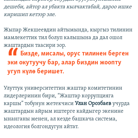
дешеби, айтор ал убакта кылчактабай, дароо ишке
киришип кетээр эле.
Жыпар Жекшеевдин айтымында, кыргыз тилинин
мамлекеттик тил болуп калышына да дал ошол
жаштардын таасири зор.
Бизде, мисалы, орус тилинен берген
эки окутуучу бар, алар биздин жоопту
угуп күлө беришет.
Улуттук университеттин жаштар комитетинин
лидерлеринин бири, “Жаштар коррупцияга
каршы” тобунун жетекчиси
Улан Орозбаев
учурда
жаштардын айрым иштерге кайдыгер экенине
ынанганы менен, ал кезде башкача система,
идеология болгондугун айтат.