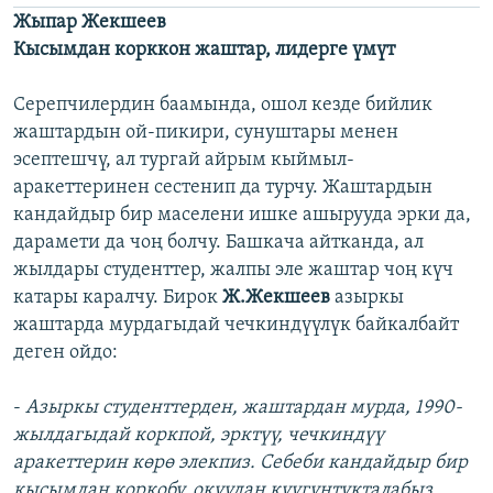
Жыпар Жекшеев
Кысымдан корккон жаштар, лидерге үмүт
Серепчилердин баамында, ошол кезде бийлик
жаштардын ой-пикири, сунуштары менен
эсептешчү, ал тургай айрым кыймыл-
аракеттеринен сестенип да турчу. Жаштардын
кандайдыр бир маселени ишке ашырууда эрки да,
дарамети да чоң болчу. Башкача айтканда, ал
жылдары студенттер, жалпы эле жаштар чоң күч
катары каралчу. Бирок
Ж.Жекшеев
азыркы
жаштарда мурдагыдай чечкиндүүлүк байкалбайт
деген ойдо:
-
Азыркы студенттерден, жаштардан мурда, 1990-
жылдагыдай коркпой, эрктүү, чечкиндүү
аракеттерин көрө элекпиз. Себеби кандайдыр бир
кысымдан коркобу, окуудан куугунтукталабыз