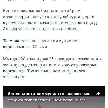
Бишкек шаарында билим алган айрым
студенттердин көбү алдыга сүрөй турган, эрки
күчтүү лидердин чыгышын күтүп жаткан өңдүү.
Аны да убагы келгенде сөз кыларбыз...
Тасмада:
Алгачкы анти-коммунисттик
каршылыкка - 20 жыл
Мындан 20 жыл мурда 25-январда кыргызстандык
жаштар, студенттер алгачкы жолу өз укуктарын
коргоп, Ала-Тоо аянтына демонстрацияга
чыгышкан.
Алгачкы анти-коммунисттик каршылыкка - 20 жыл
автор
Азаттык Үналгысы | Кыргызстан: видео, фото, кабарлар