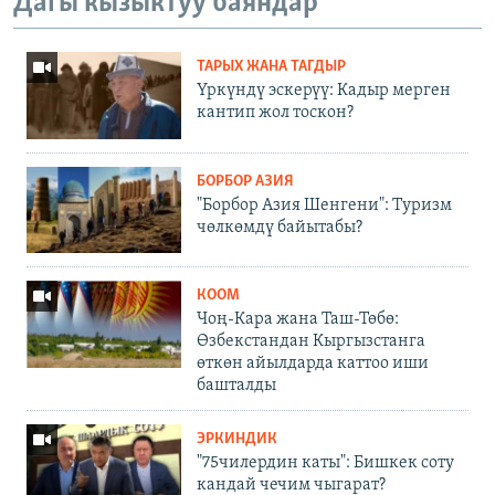
Дагы кызыктуу баяндар
ТАРЫХ ЖАНА ТАГДЫР
Үркүндү эскерүү: Кадыр мерген
кантип жол тоскон?
БОРБОР АЗИЯ
"Борбор Азия Шенгени": Туризм
чөлкөмдү байытабы?
КООМ
Чоң-Кара жана Таш-Төбө:
Өзбекстандан Кыргызстанга
өткөн айылдарда каттоо иши
башталды
ЭРКИНДИК
"75чилердин каты": Бишкек соту
кандай чечим чыгарат?