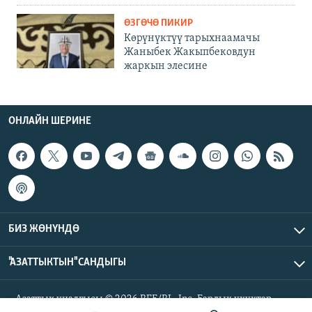
ӨЗГӨЧӨ ПИКИР
Көрүнүктүү тарыхнаамачы
Жаныбек Жакыпбековдун
жаркын элесине
ОНЛАЙН ШЕРИНЕ
БИЗ ЖӨНҮНДӨ
"АЗАТТЫКТЫН" САНДЫГЫ
Азаттык үналгысы © 2026 RFE/RL, Inc. Бардык укуктар