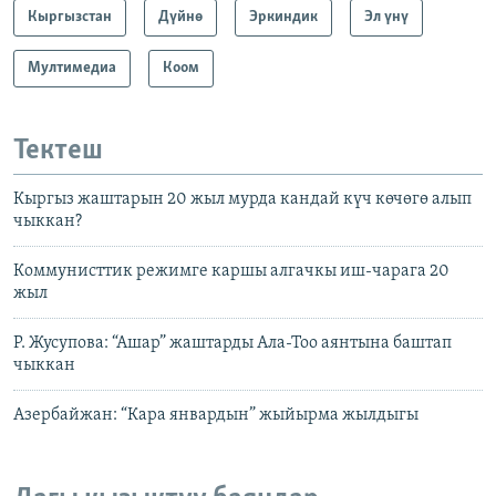
Кыргызстан
Дүйнө
Эркиндик
Эл үнү
Мултимедиа
Коом
Тектеш
Кыргыз жаштарын 20 жыл мурда кандай күч көчөгө алып
чыккан?
Коммунисттик режимге каршы алгачкы иш-чарага 20
жыл
Р. Жусупова: “Ашар” жаштарды Ала-Тоо аянтына баштап
чыккан
Азербайжан: “Кара январдын” жыйырма жылдыгы