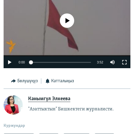
No media source currently available
0:00
3:52
Бөлүшүңүз
Катталыңыз
Канымгүл Элкеева
"Азаттыктын" Бишкектеги журналисти.
Куржундар