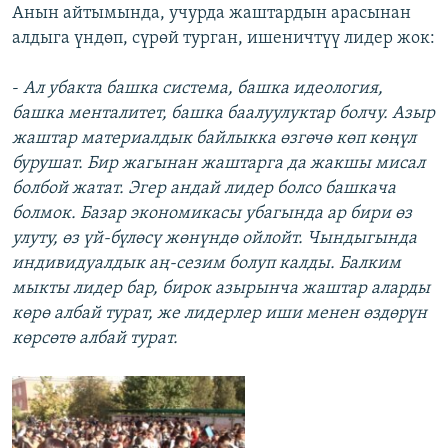
Анын айтымында, учурда жаштардын арасынан
алдыга үндөп, сүрөй турган, ишеничтүү лидер жок:
-
Ал убакта башка система, башка идеология,
башка менталитет, башка баалуулуктар болчу. Азыр
жаштар материалдык байлыкка өзгөчө көп көңүл
бурушат. Бир жагынан жаштарга да жакшы мисал
болбой жатат. Эгер андай лидер болсо башкача
болмок. Базар экономикасы убагында ар бири өз
улуту, өз үй-бүлөсү жөнүндө ойлойт. Чындыгында
индивидуалдык аң-сезим болуп калды. Балким
мыкты лидер бар, бирок азырынча жаштар аларды
көрө албай турат, же лидерлер иши менен өздөрүн
көрсөтө албай турат.