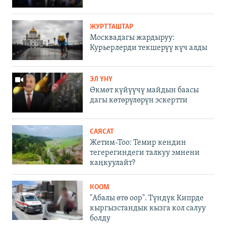
ЖУРТТАШТАР
Москвадагы жардыруу:
Курьерлерди текшерүү күч алды
ЭЛ ҮНҮ
Өкмөт күйүүчү майдын баасы
дагы көтөрүлөрүн эскертти
САЯСАТ
Жетим-Тоо: Темир кендин
тегерегиндеги талкуу эмнени
каңкуулайт?
КООМ
"Абалы өтө оор". Түндүк Кипрде
кыргызстандык кызга кол салуу
болду