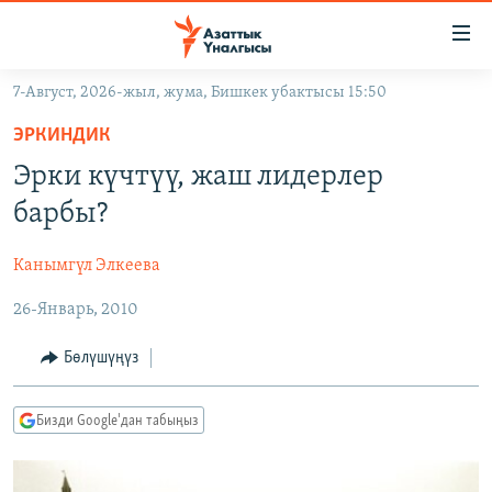
Линктер
Мазмунга
өтүңүз
7-Август, 2026-жыл, жума, Бишкек убактысы 15:50
Навигацияга
ЖАҢЫЛЫКТАР
өтүңүз
ЭРКИНДИК
КЫРГЫЗСТАН
Издөөгө
Эрки күчтүү, жаш лидерлер
салыңыз
ДҮЙНӨ
КЫРГЫЗСТАН
барбы?
УКРАИНА
САЯСАТ
ДҮЙНӨ
Канымгүл Элкеева
АТАЙЫН ИЛИКТӨӨ
ЭКОНОМИКА
БОРБОР АЗИЯ
26-Январь, 2010
ТВ ПРОГРАММАЛАР
МАДАНИЯТ
ПОДКАСТ
БҮГҮН АЗАТТЫКТА
Бөлүшүңүз
ӨЗГӨЧӨ ПИКИР
ЭКСПЕРТТЕР ТАЛДАЙТ
Бизди Google'дан табыңыз
БИЗ ЖАНА ДҮЙНӨ
Русский
ДАНИСТЕ