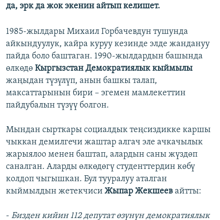
да, эрк да жок экенин айтып келишет.
1985-жылдары Михаил Горбачевдун тушунда
айкындуулук, кайра куруу кезинде элде жандануу
пайда боло баштаган. 1990-жылдардын башында
өлкөдө
Кыргызстан Демократиялык кыймылы
жаңыдан түзүлүп, анын башкы талап,
максаттарынын бири – эгемен мамлекеттин
пайдубалын түзүү болгон.
Мындан сырткары социалдык теңсиздикке каршы
чыккан демилгечи жаштар алгач эле ачкачылык
жарыялоо менен баштап, алардын саны жүздөп
саналган. Аларды өлкөдөгү студенттердин көбү
колдоп чыгышкан. Бул тууралуу аталган
кыймылдын жетекчиси
Жыпар Жекшеев
айтты:
-
Бизден кийин 112 депутат өзүнүн демократиялык