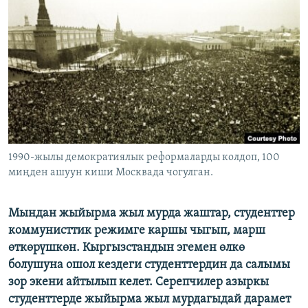
ОНЛАЙН ШЕРИНЕ
ЭЖЕ-СИҢДИЛЕР
АЗАТТЫК+
ЫҢГАЙСЫЗ СУРООЛОР
ЭЕ/АРнун бардык сайттары
1990-жылы демократиялык реформаларды колдоп, 100
миңден ашуун киши Москвада чогулган.
Мындан жыйырма жыл мурда жаштар, студенттер
коммунисттик режимге каршы чыгып, марш
өткөрүшкөн. Кыргызстандын эгемен өлкө
болушуна ошол кездеги студенттердин да салымы
зор экени айтылып келет. Серепчилер азыркы
студенттерде жыйырма жыл мурдагыдай дарамет