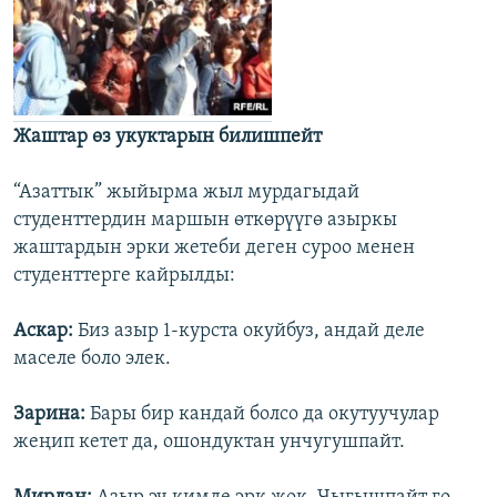
Жаштар өз укуктарын билишпейт
“Азаттык” жыйырма жыл мурдагыдай
студенттердин маршын өткөрүүгө азыркы
жаштардын эрки жетеби деген суроо менен
студенттерге кайрылды:
Аскар:
Биз азыр 1-курста окуйбуз, андай деле
маселе боло элек.
Зарина:
Бары бир кандай болсо да окутуучулар
жеңип кетет да, ошондуктан унчугушпайт.