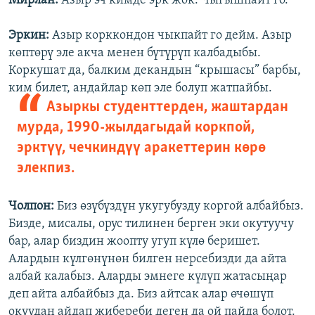
Мирлан:
Азыр эч кимде эрк жок. Чыгышпайт го.
Эркин:
Азыр корккондон чыкпайт го дейм. Азыр
көптөрү эле акча менен бүтүрүп калбадыбы.
Коркушат да, балким декандын “крышасы” барбы,
ким билет, андайлар көп эле болуп жатпайбы.
Азыркы студенттерден, жаштардан
мурда, 1990-жылдагыдай коркпой,
эрктүү, чечкиндүү аракеттерин көрө
элекпиз.
Чолпон:
Биз өзүбүздүн укугубузду коргой албайбыз.
Бизде, мисалы, орус тилинен берген эки окутуучу
бар, алар биздин жоопту угуп күлө беришет.
Алардын күлгөнүнөн билген нерсебизди да айта
албай калабыз. Аларды эмнеге күлүп жатасыңар
деп айта албайбыз да. Биз айтсак алар өчөшүп
окуудан айдап жибереби деген да ой пайда болот.