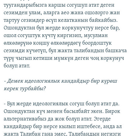
туугандарыбызга каршы согушуп атат деген
сезимден улам, аларга аео жана ошолорго жан
тартуу сезимдер өсүп келатканын байкайбыз.
Ошондуктан бул жерде коркунучтуу нерсе бар,
ошол согуштук күчтү киргизип, мусулман
өлкөлөрүнө коңшу өлкөлөрдөгү боордоштук
сезимди күчөтүп, бул жакта талибандын башкача
түрү чыгып кетиши мүмкүн деген чоң коркунуч
болуп атат.
- Демек идеологиялык кандайдыр бир күрөш
керек турбайбы?
- Бул жерде идеологиялык согуш болуп атат да.
Ошондуктан күч менен басылбайт экен. Бирок
альтернативабыз да жок болуп атат. Эгерде
кандайдыр бир нерсе кылып иштебесе, анда ал
жакта Талибан гана эмес, Талибандын негизги