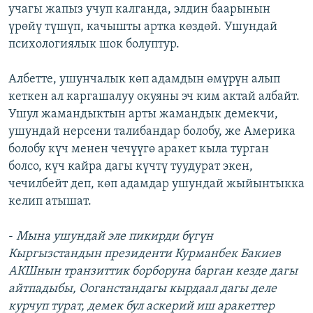
учагы жапыз учуп калганда, элдин баарынын
үрөйү түшүп, качышты артка көздөй. Ушундай
психологиялык шок болуптур.
Албетте, ушунчалык көп адамдын өмүрүн алып
кеткен ал каргашалуу окуяны эч ким актай албайт.
Ушул жамандыктын арты жамандык демекчи,
ушундай нерсени талибандар болобу, же Америка
болобу күч менен чечүүгө аракет кыла турган
болсо, күч кайра дагы күчтү туудурат экен,
чечилбейт деп, көп адамдар ушундай жыйынтыкка
келип атышат.
-
Мына ушундай эле пикирди бүгүн
Кыргызстандын президенти Курманбек Бакиев
АКШнын транзиттик борборуна барган кезде дагы
айтпадыбы, Ооганстандагы кырдаал дагы деле
курчуп турат, демек бул аскерий иш аракеттер