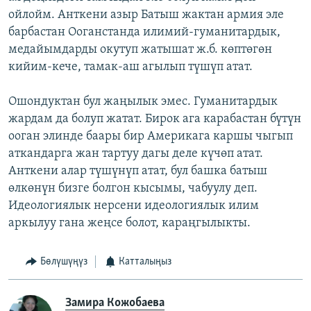
ойлойм. Анткени азыр Батыш жактан армия эле
барбастан Ооганстанда илимий-гуманитардык,
медайымдарды окутуп жатышат ж.б. көптөгөн
кийим-кече, тамак-аш агылып түшүп атат.
Ошондуктан бул жаңылык эмес. Гуманитардык
жардам да болуп жатат. Бирок ага карабастан бүтүн
ооган элинде баары бир Америкага каршы чыгып
аткандарга жан тартуу дагы деле күчөп атат.
Анткени алар түшүнүп атат, бул башка батыш
өлкөнүн бизге болгон кысымы, чабуулу деп.
Идеологиялык нерсени идеологиялык илим
аркылуу гана жеңсе болот, караңгылыкты.
Бөлүшүңүз
Катталыңыз
Замира Кожобаева