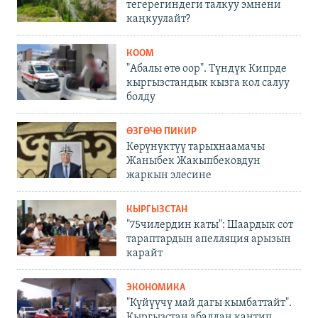
тегерегиндеги талкуу эмнени
каңкуулайт?
КООМ
"Абалы өтө оор". Түндүк Кипрде
кыргызстандык кызга кол салуу
болду
ӨЗГӨЧӨ ПИКИР
Көрүнүктүү тарыхнаамачы
Жаныбек Жакыпбековдун
жаркын элесине
КЫРГЫЗСТАН
"75чилердин каты": Шаардык сот
тараптардын апелляция арызын
карайт
ЭКОНОМИКА
"Күйүүчү май дагы кымбаттайт".
Кыргызстан абалдан кантип