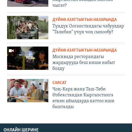
чыгат?
ДҮЙНӨ АЗАТТЫКТЫН НАЗАРЫНДА
Түндүк Ооганстандагы чабуулдар
"Талибан" үчүн чоң сынообу?
ДҮЙНӨ АЗАТТЫКТЫН НАЗАРЫНДА
Москвада ресторандагы
жардырууда беш киши набыт
болду
САЯСАТ
Чоң-Кара жана Таш-Төбө:
Өзбекстандан Кыргызстанга
өткөн айылдарда каттоо иши
башталды
ОНЛАЙН ШЕРИНЕ