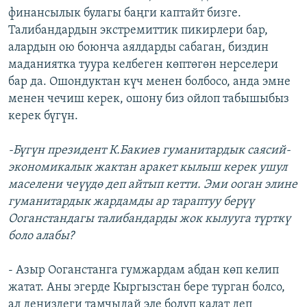
финансылык булагы баңги каптайт бизге.
Талибандардын экстремиттик пикирлери бар,
алардын ою боюнча аялдарды сабаган, биздин
маданиятка туура келбеген көптөгөн нерселери
бар да. Ошондуктан күч менен болбосо, анда эмне
менен чечиш керек, ошону биз ойлоп табышыбыз
керек бүгүн.
-Бүгүн президент К.Бакиев гуманитардык саясий-
экономикалык жактан аракет кылыш керек ушул
маселени чеүүдө деп айтып кетти. Эми ооган элине
гуманитардык жардамды ар тараптуу берүү
Ооганстандагы талибандарды жок кылууга түрткү
боло алабы?
- Азыр Ооганстанга гумжардам абдан көп келип
жатат. Аны эгерде Кыргызстан бере турган болсо,
ал деңиздеги тамчыдай эле болуп калат деп