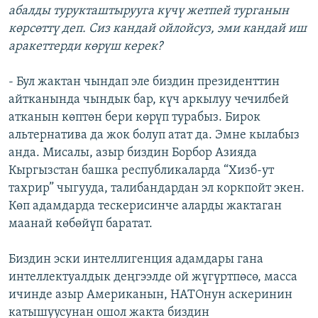
абалды турукташтырууга күчү жетпей турганын
көрсөттү деп. Сиз кандай ойлойсуз, эми кандай иш
аракеттерди көрүш керек?
- Бул жактан чындап эле биздин президенттин
айтканында чындык бар, күч аркылуу чечилбей
атканын көптөн бери көрүп турабыз. Бирок
альтернатива да жок болуп атат да. Эмне кылабыз
анда. Мисалы, азыр биздин Борбор Азияда
Кыргызстан башка республикаларда “Хизб-ут
тахрир” чыгууда, талибандардан эл коркпойт экен.
Көп адамдарда тескерисинче аларды жактаган
маанай көбөйүп баратат.
Биздин эски интеллигенция адамдары гана
интеллектуалдык деңгээлде ой жүгүртпөсө, масса
ичинде азыр Американын, НАТОнун аскеринин
катышуусунан ошол жакта биздин