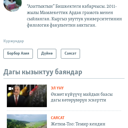
“Азаттыктын” Бишкектеги кабарчысы. 2011-
жылы Мамлекеттик Ардак грамота менен
сыйланган. Кыргыз улуттук университетинин
филология факультетин аяктаган.
Куржундар
Борбор Азия
Дүйнө
Саясат
Дагы кызыктуу баяндар
ЭЛ ҮНҮ
Өкмөт күйүүчү майдын баасы
дагы көтөрүлөрүн эскертти
САЯСАТ
Жетим-Тоо: Темир кендин