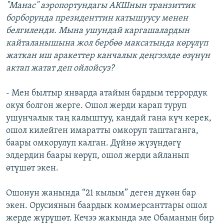
"Манас" аэропортундагы АКШнын транзиттик
борборунда президенттин катышуусу менен
белгиленди. Мына ушундай каргашалардын
кайталанышына жол бербөө максатында көрүлүп
жаткан иш аракеттер канчалык деңгээлде өзүнүн
актап жатат деп ойлойсуз?
- Мен былтыр январда атайын бардым террордук
окуя болгон жерге. Ошол жерди карап туруп
ушунчалык таң калыштуу, кандай гана күч керек,
ошол килейген имаратты омкоруп таштаганга,
баары омкорулуп калган. Дүйнө жүзүндөгү
элдердин баары көрүп, ошол жерди айланып
өтүшөт экен.
Ошонун жанында “21 кылым” деген дүкөн бар
экен. Орусиянын баардык коммерсанттары ошол
жерде жүрүшөт. Кечээ жакында эле Обаманын бир