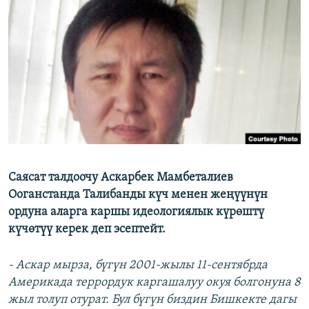
ОНЛАЙН ШЕРИНЕ
ЭЖЕ-СИҢДИЛЕР
АЗАТТЫК+
ЫҢГАЙСЫЗ СУРООЛОР
ЭЕ/АРнун бардык сайттары
Саясат талдоочу Аскарбек Мамбеталиев
Ооганстанда Талибанды күч менен жеңүүнүн
ордуна аларга каршы идеологиялык күрөштү
күчөтүү керек деп эсептейт.
- Аскар мырза, бүгүн 2001-жылы 11-сентябрда
Америкада террордук каргашалуу окуя болгонуна 8
жыл толуп отурат. Бул бүгүн биздин Бишкекте дагы