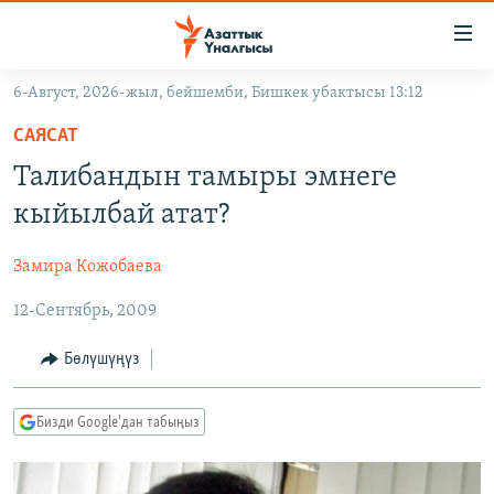
Линктер
Мазмунга
өтүңүз
6-Август, 2026-жыл, бейшемби, Бишкек убактысы 13:12
Навигацияга
ЖАҢЫЛЫКТАР
өтүңүз
САЯСАТ
КЫРГЫЗСТАН
Издөөгө
Талибандын тамыры эмнеге
салыңыз
ДҮЙНӨ
КЫРГЫЗСТАН
кыйылбай атат?
УКРАИНА
САЯСАТ
ДҮЙНӨ
Замира Кожобаева
АТАЙЫН ИЛИКТӨӨ
ЭКОНОМИКА
БОРБОР АЗИЯ
12-Сентябрь, 2009
ТВ ПРОГРАММАЛАР
МАДАНИЯТ
ПОДКАСТ
БҮГҮН АЗАТТЫКТА
Бөлүшүңүз
ӨЗГӨЧӨ ПИКИР
ЭКСПЕРТТЕР ТАЛДАЙТ
Бизди Google'дан табыңыз
БИЗ ЖАНА ДҮЙНӨ
Русский
ДАНИСТЕ