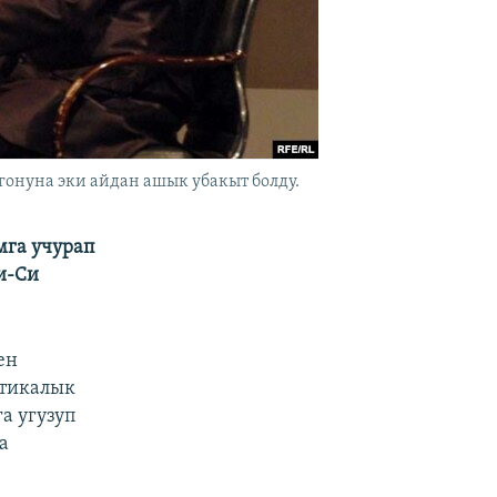
гонуна эки айдан ашык убакыт болду.
мга учурап
и-Си
ен
итикалык
а угузуп
а