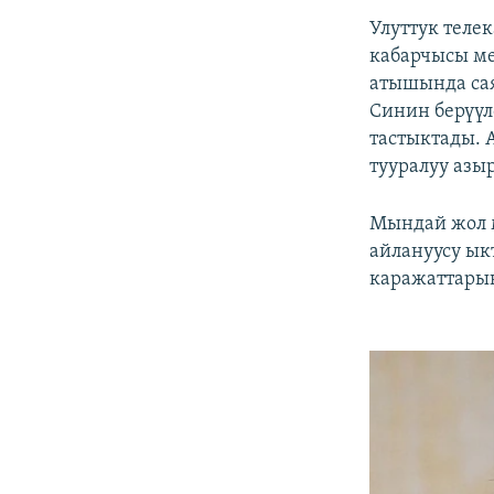
Улуттук теле
кабарчысы ме
атышында сая
Синин берүүл
тастыктады. 
тууралуу азы
Мындай жол м
айлануусу ык
каражаттары