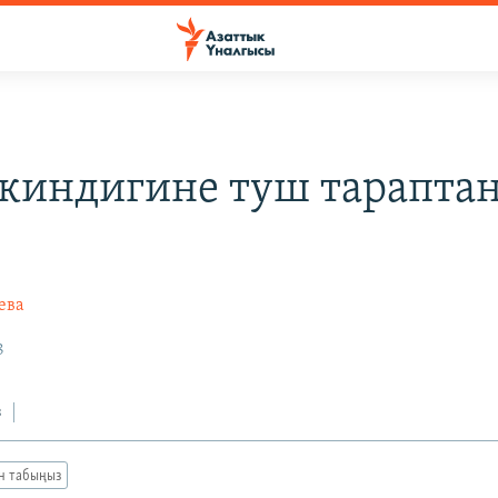
ркиндигине туш тарапта
о
ева
8
з
ан табыңыз