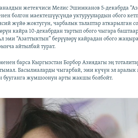
каналдын жетекчиси Мелис Эшимканов 5-декабрда “А
нен болгон маектешүүсүндө уктуруулардын обого кет
сий жүйө жоктугун, чарбалык талаптар аткарылган со
өрүн кайра 10-декабрдан тартып обого чыгара баштаа
Ал эми “Азаттыктын” берүүлөрү кайрадан обого жаңыр
рынча айтылбай турат.
енен барса Кыргызстан Борбор Азиядагы эң тоталита
тымал. Басылмаларды чыгарбай, эми күчүн эл аралык
н бууганга жумшоонун арты жакшы болбойт.