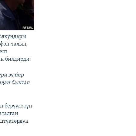
толкундары
ефон чалып,
кып
н билдирди:
ри эч бир
ыдан баштап
н берүүлөрүн
аталган
үштүктөрдүн