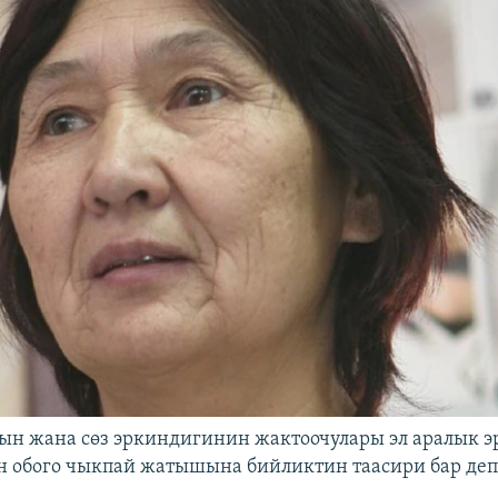
н жана сөз эркиндигинин жактоочулары эл аралык э
 обого чыкпай жатышына бийликтин таасири бар деп