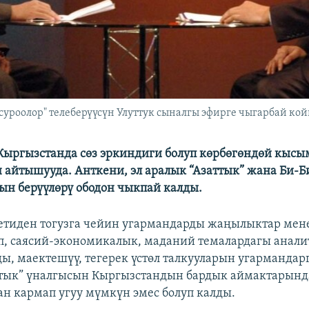
суроолор" телеберүүсүн Улуттук сыналгы эфирге чыгарбай кой
Кыргызстанда сөз эркиндиги болуп көрбөгөндөй кысы
айтышууда. Анткени, эл аралык “Азаттык” жана Би-Б
н берүүлөрү ободон чыкпай калды.
етиден тогузга чейин угармандарды жаңылыктар мен
, саясий-экономикалык, маданий темалардагы анал
ы, маектешүү, тегерек үстөл талкууларын угармандарг
ттык” үналгысын Кыргызстандын бардык аймактарынд
 кармап угуу мүмкүн эмес болуп калды.