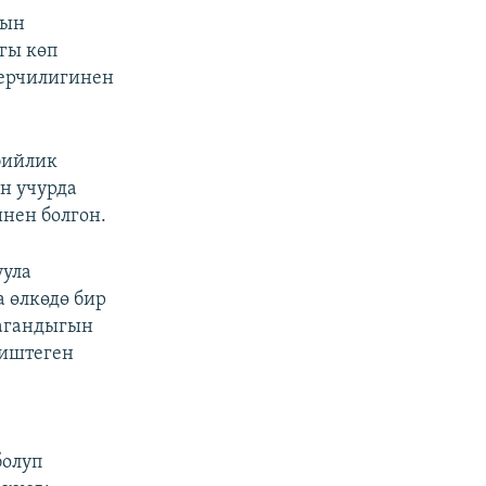
нын
гы көп
керчилигинен
бийлик
он учурда
нен болгон.
уула
 өлкөдө бир
багандыгын
 иштеген
болуп