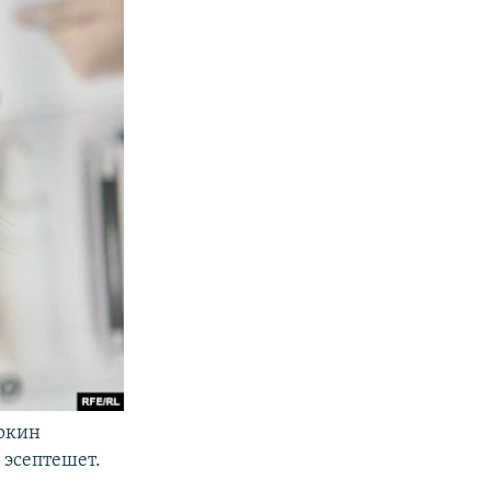
ркин
 эсептешет.