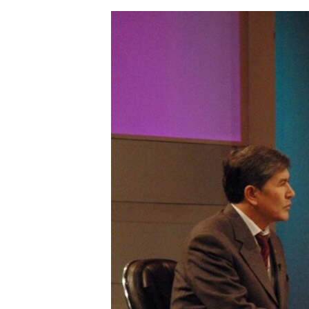
ЭЖЕ-СИҢДИЛЕР
АЗАТТЫК+
ЫҢГАЙСЫЗ СУРООЛОР