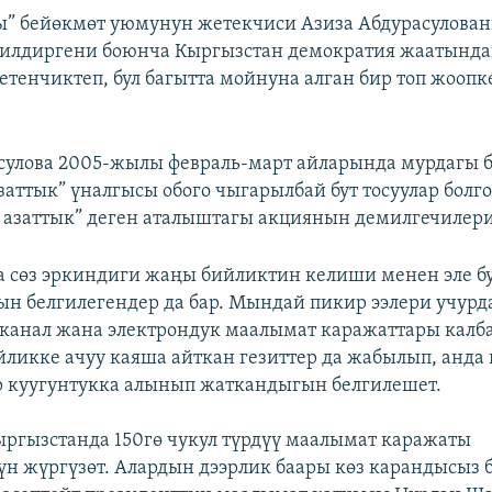
” бейөкмөт уюмунун жетекчиси Азиза Абдурасулова
билдиргени боюнча Кыргызстан демократия жаатында
етенчиктеп, бул багытта мойнуна алган бир топ жооп
сулова 2005-жылы февраль-март айларында мурдагы 
заттык” үналгысы обого чыгарылбай бут тосуулар болг
– азаттык” деген аталыштагы акциянын демилгечилери
 сөз эркиндиги жаңы бийликтин келиши менен эле б
н белгилегендер да бар. Мындай пикир ээлери учурда
еканал жана электрондук маалымат каражаттары кал
ликке ачуу каяша айткан гезиттер да жабылып, анда
 куугунтукка алынып жаткандыгын белгилешет.
ыргызстанда 150гө чукул түрдүү маалымат каражаты
н жүргүзөт. Алардын дээрлик баары көз карандысыз 