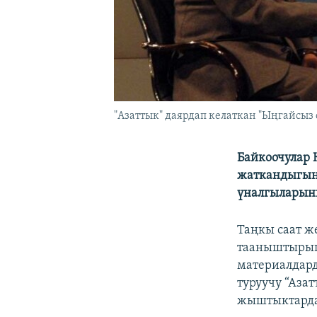
"Азаттык" даярдап келаткан "Ыңгайсыз 
Байкоочулар 
жаткандыгын 
үналгыларыны
Таңкы саат ж
тааныштырып
материалдард
туруучу “Аза
жыштыктардан