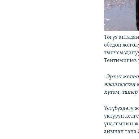
Тогуз аптада
ободон жогол
тынчсыздану
Тентимишев ү
-Эртең менен
жыштыктан ка
күтөм, такыр
Үстүбүздөгү 
уктуруп келг
үналгынын жа
айынан гана 