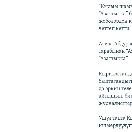
“Кылым шамы
“Азаттыкка” 
жоболордон к
четтеп кетти.
Азиза Абдура
тарабынан “А
“Азаттыкка” 
Кыргызстанда
баштагандыгы
да эркин тел
айтышып, бий
журналисттер
Ушул тапта К
ишмердүүлүгү