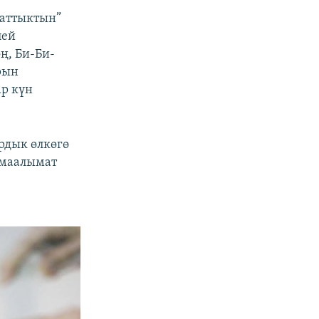
заттыктын”
пей
ң, Би-Би-
рын
ар күн
рдык өлкөгө
 маалымат