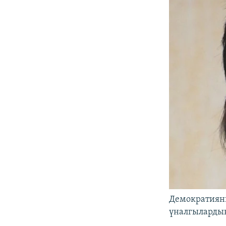
Демократияны
үналгылардын