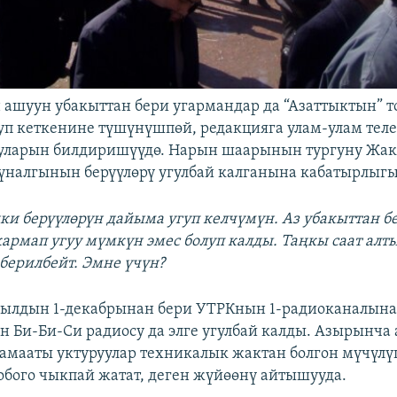
н ашуун убакыттан бери угармандар да “Азаттыктын” 
уп кеткенине түшүнүшпөй, редакцияга улам-улам тел
уларын билдиришүүдө. Нарын шаарынын тургуну Жа
налгынын берүүлөрү угулбай калганына кабатырлыгы
ки берүүлөрүн дайыма угуп келчүмүн. Аз убакыттан бе
рмап угуу мүмкүн эмес болуп калды. Таңкы саат алт
 берилбейт. Эмне үчүн?
жылдын 1-декабрынан бери УТРКнын 1-радиоканалына
ен Би-Би-Си радиосу да элге угулбай калды. Азырынча 
мааты уктуруулар техникалык жактан болгон мүчүл
обого чыкпай жатат, деген жүйөөнү айтышууда.