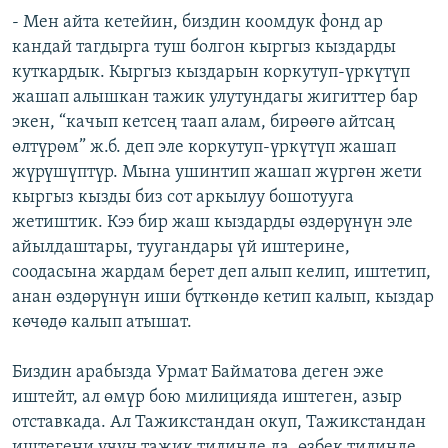
- Мен айта кетейин, биздин коомдук фонд ар
кандай тагдырга туш болгон кыргыз кыздарды
куткардык. Кыргыз кыздарын коркутуп-үркүтүп
жашап алышкан тажик улутундагы жигиттер бар
экен, “качып кетсең таап алам, бирөөгө айтсаң
өлтүрөм” ж.б. деп эле коркутуп-үркүтүп жашап
жүрүшүптүр. Мына ушинтип жашап жүргөн жети
кыргыз кызды биз сот аркылуу бошотууга
жетиштик. Кээ бир жаш кыздарды өздөрүнүн эле
айылдаштары, туугандары үй иштерине,
соодасына жардам берет деп алып келип, иштетип,
анан өздөрүнүн иши бүткөндө кетип калып, кыздар
көчөдө калып атышат.
Биздин арабызда Урмат Байматова деген эже
иштейт, ал өмүр бою милицияда иштеген, азыр
отставкада. Ал Тажикстандан окуп, Тажикстандан
иштегени үчүн тажик тилинде да, өзбек тилинде