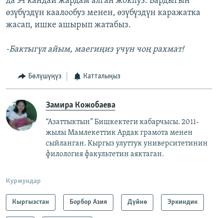
да эч кандай жардам алган жокпуз. Бардыгын
өзүбүздүн каалообуз менен, өзүбүздүн каражатка
жасап, ишке ашырып жатабыз.
-Бактыгүл айым, маегиңиз үчүн чоң рахмат!
Бөлүшүңүз
Катталыңыз
Замира Кожобаева
“Азаттыктын” Бишкектеги кабарчысы. 2011-
жылы Мамлекеттик Ардак грамота менен
сыйланган. Кыргыз улуттук университетинин
филология факультетин аяктаган.
Куржундар
Кыргызстан
Борбор Азия
Дүйнө
Эркиндик