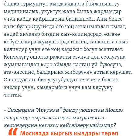
башка турмуштук кырдаалдарга байланыштуу
медициналык, укуктук жана башка жардамдар
үчүн кайда кайрыларын билишпейт. Аны билсе
дагы булар Орусияда өтө чоң акчаны талап кылат,
андай акчалар биздин кыз-келиндерде, өзгөчө
көбүнчө кара жумуштарда иштеп, тапканы аз кыз-
келиндер үчүн өтө чоң каражат болуп эсептелет.
Көпчүлүгү ошол каражатты өзүнүн ден соолугуна
жумшагандан көрө айылда калган үй-бүлөсүнө,
ата-энесине, балдарына жиберүүнү артык көрүшөт.
Ошондуктан, биз улутубуздун келечеги болгон
энелер үчүн, кыздарыбыз үчүн кам көрүүнү
чечтик.
- Сиздердин “Аруужан” фонду уюшулган Москва
шаарында кыргызстандык мигрант кыз-
келиндердин негизги көйгөйлөрү кайсылар?
Москвада кыргыз кыздары төрөп