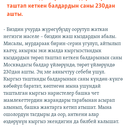
таштап кеткен балдардын саны 230дан
ашты.
- Биздин учурда жүрөгүбүздү оорутуп жаткан
негизги маселе – биздин жаш кыздардын абалы.
Мисалы, мурдараак бирин-серин угулуп, айтылып
калчу, акыркы эки жылда кыргызстандык
кыздардын төрөп таштап кеткен балдарынын саны
Москвадагы балдар үйлөрүндө, төрөт үйлөрүндө
230дан ашты. Эң эле аянычтуу себеби ушул.
Кыргыз таштанды балдарынын саны күндөн-күнгө
көбөйүп баратат, көптөгөн мына ушундай
ташталган кыргыз наристелер башка чет
мамлекеттердин жарандары тарабынан асырап
алынып, башка жактарга кетип атышат. Мына
ошолордун тагдыры да оор, анткени алар
өздөрүнүн кыргыз экендигин да билбей калышат.