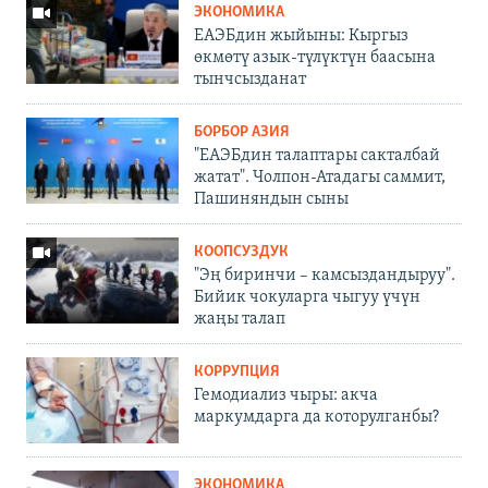
ЭКОНОМИКА
ЕАЭБдин жыйыны: Кыргыз
өкмөтү азык-түлүктүн баасына
тынчсызданат
БОРБОР АЗИЯ
"ЕАЭБдин талаптары сакталбай
жатат". Чолпон-Атадагы саммит,
Пашиняндын сыны
КООПСУЗДУК
"Эң биринчи – камсыздандыруу".
Бийик чокуларга чыгуу үчүн
жаңы талап
КОРРУПЦИЯ
Гемодиализ чыры: акча
маркумдарга да которулганбы?
ЭКОНОМИКА