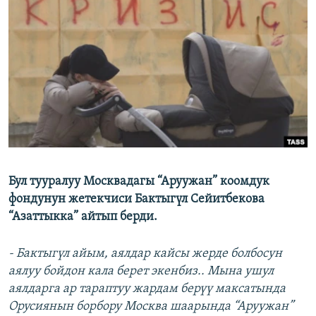
ОНЛАЙН ШЕРИНЕ
ЭЖЕ-СИҢДИЛЕР
АЗАТТЫК+
ЫҢГАЙСЫЗ СУРООЛОР
ЭЕ/АРнун бардык сайттары
Бул тууралуу Москвадагы “Аруужан” коомдук
фондунун жетекчиси Бактыгүл Сейитбекова
“Азаттыкка” айтып берди.
- Бактыгүл айым, аялдар кайсы жерде болбосун
аялуу бойдон кала берет экенбиз.. Мына ушул
аялдарга ар тараптуу жардам берүү максатында
Орусиянын борбору Москва шаарында “Аруужан”