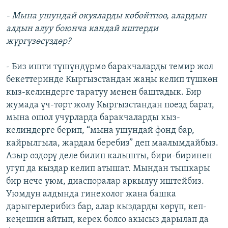
- Мына ушундай окуяларды көбөйтпөө, алардын
алдын алуу боюнча кандай иштерди
жүргүзөсүздөр?
- Биз ишти түшүндүрмө баракчаларды темир жол
бекеттеринде Кыргызстандан жаңы келип түшкөн
кыз-келиндерге таратуу менен баштадык. Бир
жумада үч-төрт жолу Кыргызстандан поезд барат,
мына ошол учурларда баракчаларды кыз-
келиндерге берип, “мына ушундай фонд бар,
кайрылгыла, жардам беребиз” деп маалымдайбыз.
Азыр өздөрү деле билип калышты, бири-биринен
угуп да кыздар келип атышат. Мындан тышкары
бир нече уюм, диаспоралар аркылуу иштейбиз.
Уюмдун алдында гинеколог жана башка
дарыгерлерибиз бар, алар кыздарды көрүп, кеп-
кеңешин айтып, керек болсо акысыз дарылап да