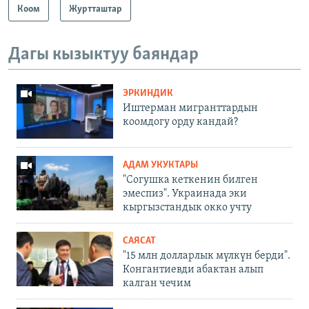
Коом
Журтташтар
Дагы кызыктуу баяндар
ЭРКИНДИК
Иштерман мигранттардын
коомдогу орду кандай?
АДАМ УКУКТАРЫ
"Согушка кеткенин билген
эмеспиз". Украинада эки
кыргызстандык окко учту
САЯСАТ
"15 млн долларлык мүлкүн берди".
Конгантиевди абактан алып
калган чечим