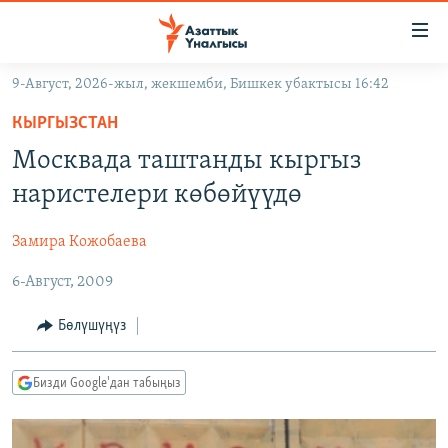
Линктер
Мазмунга
өтүңүз
9-Август, 2026-жыл, жекшемби, Бишкек убактысы 16:42
Навигацияга
ЖАҢЫЛЫКТАР
өтүңүз
КЫРГЫЗСТАН
КЫРГЫЗСТАН
Издөөгө
Москвада таштанды кыргыз
салыңыз
ДҮЙНӨ
КЫРГЫЗСТАН
наристелери көбөйүүдө
УКРАИНА
САЯСАТ
ДҮЙНӨ
Замира Кожобаева
АТАЙЫН ИЛИКТӨӨ
ЭКОНОМИКА
БОРБОР АЗИЯ
6-Август, 2009
ТВ ПРОГРАММАЛАР
МАДАНИЯТ
ПОДКАСТ
БҮГҮН АЗАТТЫКТА
Бөлүшүңүз
ӨЗГӨЧӨ ПИКИР
ЭКСПЕРТТЕР ТАЛДАЙТ
Бизди Google'дан табыңыз
БИЗ ЖАНА ДҮЙНӨ
Русский
ДАНИСТЕ