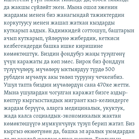
да жакшы сүйлөйт экен. Мына ошол эженин
жардамы менен биз жанагындай тажиктердин
коркутуусу менен жашап жаткан кыздарды
куткарып алдык. Кадимкидей соттошуп, баштарын
ачып куткарып, үйлөрүнө жибердик, кеткиси
келбегендерди башка ишке киришине
көмөктөштүк. Биздин фондубуз жаңы түзүлгөнү
үчүн каражаты да көп эмес. Бирок биз фонддун
түзүүчүлөрү, мүчөлөрү ыктыярдуу түрдө 500
рублден мүчөлүк акы төлөп турууну чечкенбиз.
Ушул тапта биздин мүчөлөрдүн сана 470ке жетти.
Мына ушулардан чогулган каражат бизге аздыр-
көптүр кыргызстандык мигрант кыз-келиндерге
жардам берүүгө, аларга медициналык, укуктук,
жада калса социалдык-экономикалык жактан
көмөктөшүүгө мүмкүнчүлүк түзүп берип жатат. Биз
кыргыз өкмөтүнөн да, башка эл аралык уюмдардан