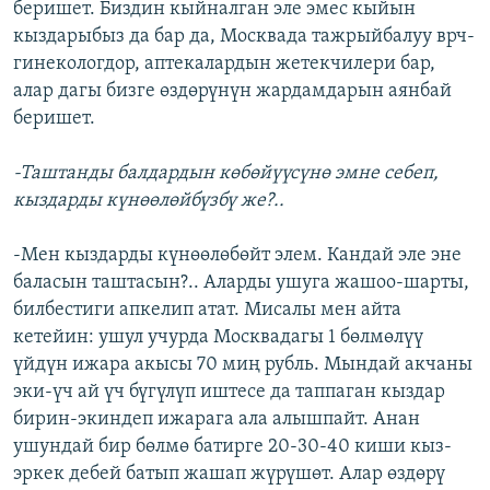
беришет. Биздин кыйналган эле эмес кыйын
кыздарыбыз да бар да, Москвада тажрыйбалуу врч-
гинекологдор, аптекалардын жетекчилери бар,
алар дагы бизге өздөрүнүн жардамдарын аянбай
беришет.
-Таштанды балдардын көбөйүүсүнө эмне себеп,
кыздарды күнөөлөйбүзбү же?..
-Мен кыздарды күнөөлөбөйт элем. Кандай эле эне
баласын таштасын?.. Аларды ушуга жашоо-шарты,
билбестиги апкелип атат. Мисалы мен айта
кетейин: ушул учурда Москвадагы 1 бөлмөлүү
үйдүн ижара акысы 70 миң рубль. Мындай акчаны
эки-үч ай үч бүгүлүп иштесе да таппаган кыздар
бирин-экиндеп ижарага ала алышпайт. Анан
ушундай бир бөлмө батирге 20-30-40 киши кыз-
эркек дебей батып жашап жүрүшөт. Алар өздөрү