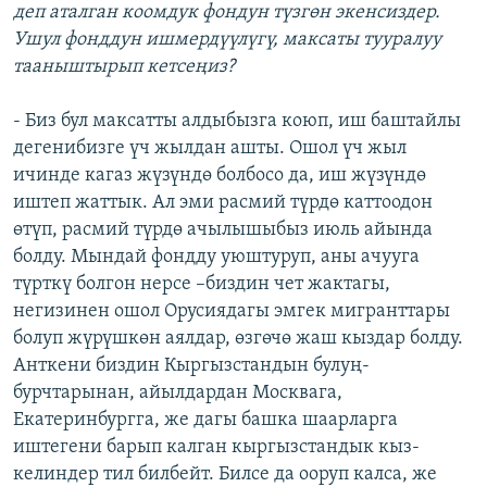
деп аталган коомдук фондун түзгөн экенсиздер.
Ушул фонддун ишмердүүлүгү, максаты тууралуу
тааныштырып кетсеңиз?
- Биз бул максатты алдыбызга коюп, иш баштайлы
дегенибизге үч жылдан ашты. Ошол үч жыл
ичинде кагаз жүзүндө болбосо да, иш жүзүндө
иштеп жаттык. Ал эми расмий түрдө каттоодон
өтүп, расмий түрдө ачылышыбыз июль айында
болду. Мындай фондду уюштуруп, аны ачууга
түрткү болгон нерсе –биздин чет жактагы,
негизинен ошол Орусиядагы эмгек мигранттары
болуп жүрүшкөн аялдар, өзгөчө жаш кыздар болду.
Анткени биздин Кыргызстандын булуң-
бурчтарынан, айылдардан Москвага,
Екатеринбургга, же дагы башка шаарларга
иштегени барып калган кыргызстандык кыз-
келиндер тил билбейт. Билсе да ооруп калса, же