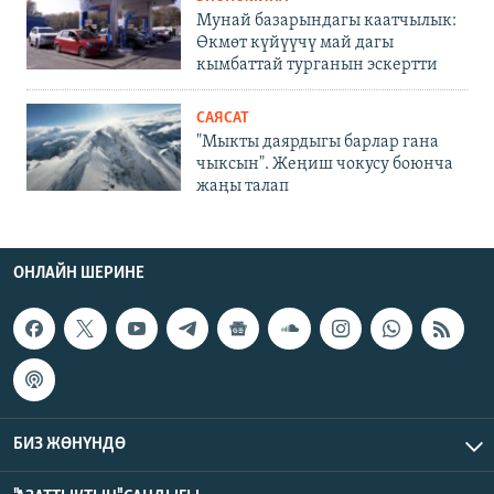
Мунай базарындагы каатчылык:
Өкмөт күйүүчү май дагы
кымбаттай турганын эскертти
САЯСАТ
"Мыкты даярдыгы барлар гана
чыксын". Жеңиш чокусу боюнча
жаңы талап
ОНЛАЙН ШЕРИНЕ
БИЗ ЖӨНҮНДӨ