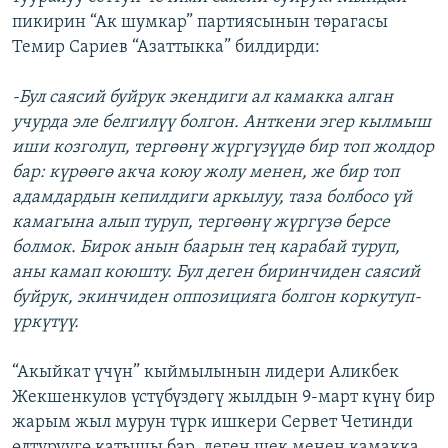
пикирин “Ак шумкар” партиясынын төрагасы
Темир Сариев “Азаттыкка” билдирди:
-Бул саясий буйрук экендиги ал камакка алган
учурда эле белгилүү болгон. Анткени эгер кылмыш
иши козголуп, тергөөнү жүргүзүүдө бир топ жолдор
бар: күрөөгө акча коюу жолу менен, же бир топ
адамдардын кепилдиги аркылуу, таза болбосо үй
камагына алып туруп, тергөөнү жүргүзө берсе
болмок. Бирок анын баарын тең карабай туруп,
аны камап коюшту. Бул деген биринчиден саясий
буйрук, экинчиден оппозицияга болгон коркутуп-
үркүтүү.
“Акыйкат үчүн” кыймылынын лидери Аликбек
Жекшенкулов үстүбүздөгү жылдын 9-март күнү бир
жарым жыл мурун түрк ишкери Сервет Четинди
өлтүрүүгө катышы бар, деген шек менен камакка