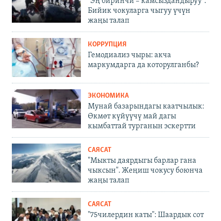
"Эң биринчи – камсыздандыруу".
Бийик чокуларга чыгуу үчүн
жаңы талап
КОРРУПЦИЯ
Гемодиализ чыры: акча
маркумдарга да которулганбы?
ЭКОНОМИКА
Мунай базарындагы каатчылык:
Өкмөт күйүүчү май дагы
кымбаттай турганын эскертти
САЯСАТ
"Мыкты даярдыгы барлар гана
чыксын". Жеңиш чокусу боюнча
жаңы талап
САЯСАТ
"75чилердин каты": Шаардык сот