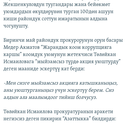
Жекшенкуловдун туугандары жана бейөкмөт
уюмдардын өкүлдөрүнөн турган 100дөн ашуун
киши райондук соттун имаратынын алдына
чогулушту.
Биринчи май райондук прокурорунун орун басары
Медер Акматов “Жарандык коом коррупцияга
каршы” коомдук уюмунун жетекчиси Төлөйкан
Исмаиловага “мыйзамсыз түрдө акция уюштурду”
деген мааниде эскертүү кат берди:
-Мен сизге мыйзамсыз акцияга катышканыңыз,
аны уюштурганыңыз үчүн эскертүү берем. Сиз
алдын ала маалымдоог тийиш болчусуз.
Төлөйкан Исмаилова прокуратуранын аракети
негизсиз деген пикирин “Азаттыкка” билдирди: