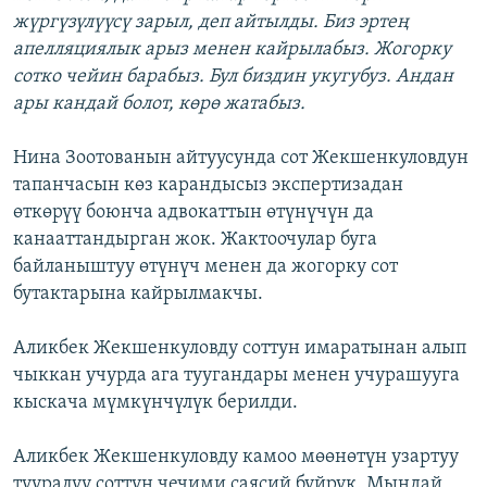
жүргүзүлүүсү зарыл, деп айтылды. Биз эртең
апелляциялык арыз менен кайрылабыз. Жогорку
сотко чейин барабыз. Бул биздин укугубуз. Андан
ары кандай болот, көрө жатабыз.
Нина Зоотованын айтуусунда сот Жекшенкуловдун
тапанчасын көз карандысыз экспертизадан
өткөрүү боюнча адвокаттын өтүнүчүн да
канааттандырган жок. Жактоочулар буга
байланыштуу өтүнүч менен да жогорку сот
бутактарына кайрылмакчы.
Аликбек Жекшенкуловду соттун имаратынан алып
чыккан учурда ага туугандары менен учурашууга
кыскача мүмкүнчүлүк берилди.
Аликбек Жекшенкуловду камоо мөөнөтүн узартуу
тууралуу соттун чечими саясий буйрук. Мындай