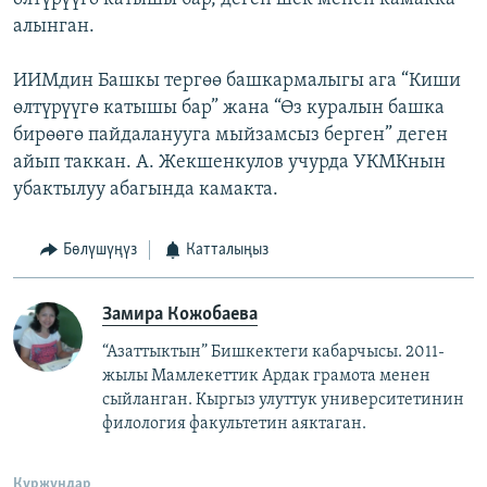
алынган.
ИИМдин Башкы тергөө башкармалыгы ага “Киши
өлтүрүүгө катышы бар” жана “Өз куралын башка
бирөөгө пайдаланууга мыйзамсыз берген” деген
айып таккан. А. Жекшенкулов учурда УКМКнын
убактылуу абагында камакта.
Бөлүшүңүз
Катталыңыз
Замира Кожобаева
“Азаттыктын” Бишкектеги кабарчысы. 2011-
жылы Мамлекеттик Ардак грамота менен
сыйланган. Кыргыз улуттук университетинин
филология факультетин аяктаган.
Куржундар