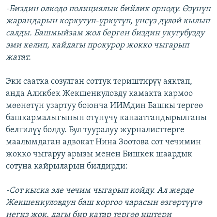
-Биздин өлкөдө полициялык бийлик орноду. Өзүнүн
жарандарын коркутуп-үркүтүп, үнсүз дүлөй кылып
салды. Башмыйзам жол берген биздин укугубузду
эми келип, кайдагы прокурор жокко чыгарып
жатат.
Эки саатка созулган соттук териштирүү аяктап,
анда Аликбек Жекшенкуловду камакта кармоо
мөөнөтүн узартуу боюнча ИИМдин Башкы тергөө
башкармалыгынын өтүнүчү канааттандырылганы
белгилүү болду. Бул тууралуу журналисттерге
маалымдаган адвокат Нина Зоотова сот чечимин
жокко чыгаруу арызы менен Бишкек шаардык
сотуна кайрыларын билдирди:
-Сот кыска эле чечим чыгарып койду. Ал жерде
Жекшенкуловдун баш коргоо чарасын өзгөртүүгө
негиз жок, дагы бир катар тергөө иштери