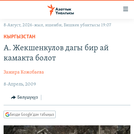
Линктер
Мазмунга
өтүңүз
8-Август, 2026-жыл, ишемби, Бишкек убактысы 19:07
Навигацияга
ЖАҢЫЛЫКТАР
өтүңүз
КЫРГЫЗСТАН
КЫРГЫЗСТАН
Издөөгө
А. Жекшенкулов дагы бир ай
салыңыз
ДҮЙНӨ
КЫРГЫЗСТАН
камакта болот
УКРАИНА
САЯСАТ
ДҮЙНӨ
Замира Кожобаева
АТАЙЫН ИЛИКТӨӨ
ЭКОНОМИКА
БОРБОР АЗИЯ
8-Апрель, 2009
ТВ ПРОГРАММАЛАР
МАДАНИЯТ
ПОДКАСТ
БҮГҮН АЗАТТЫКТА
Бөлүшүңүз
ӨЗГӨЧӨ ПИКИР
ЭКСПЕРТТЕР ТАЛДАЙТ
Бизди Google'дан табыңыз
БИЗ ЖАНА ДҮЙНӨ
Русский
ДАНИСТЕ