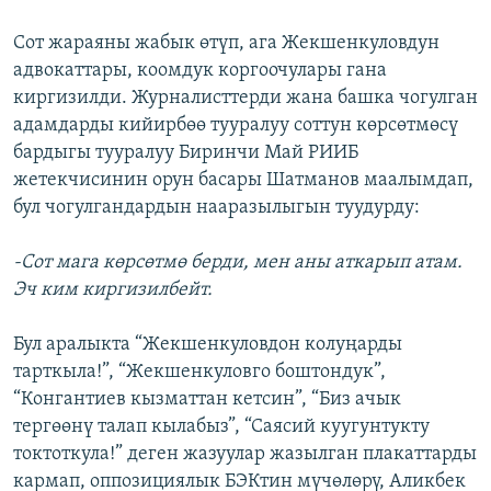
Сот жараяны жабык өтүп, ага Жекшенкуловдун
адвокаттары, коомдук коргоочулары гана
киргизилди. Журналисттерди жана башка чогулган
адамдарды кийирбөө тууралуу соттун көрсөтмөсү
бардыгы тууралуу Биринчи Май РИИБ
жетекчисинин орун басары Шатманов маалымдап,
бул чогулгандардын нааразылыгын туудурду:
-Сот мага көрсөтмө берди, мен аны аткарып атам.
Эч ким киргизилбейт.
Бул аралыкта “Жекшенкуловдон колуңарды
тарткыла!”, “Жекшенкуловго боштондук”,
“Конгантиев кызматтан кетсин”, “Биз ачык
тергөөнү талап кылабыз”, “Саясий куугунтукту
токтоткула!” деген жазуулар жазылган плакаттарды
кармап, оппозициялык БЭКтин мүчөлөрү, Аликбек