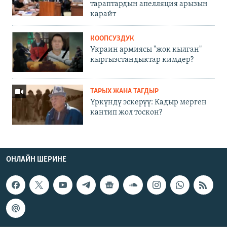
тараптардын апелляция арызын
карайт
КООПСУЗДУК
Украин армиясы "жок кылган"
кыргызстандыктар кимдер?
ТАРЫХ ЖАНА ТАГДЫР
Үркүндү эскерүү: Кадыр мерген
кантип жол тоскон?
ОНЛАЙН ШЕРИНЕ