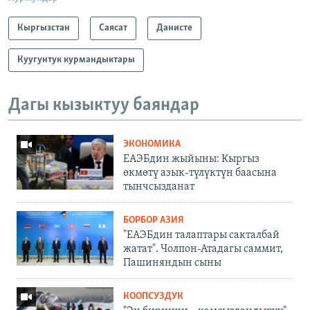
Кыргызстан
Саясат
Данисте
Куугунтук курмандыктары
Дагы кызыктуу баяндар
ЭКОНОМИКА
ЕАЭБдин жыйыны: Кыргыз
өкмөтү азык-түлүктүн баасына
тынчсызданат
БОРБОР АЗИЯ
"ЕАЭБдин талаптары сакталбай
жатат". Чолпон-Атадагы саммит,
Пашиняндын сыны
КООПСУЗДУК