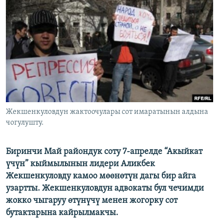
ОНЛАЙН ШЕРИНЕ
ЭЖЕ-СИҢДИЛЕР
АЗАТТЫК+
ЫҢГАЙСЫЗ СУРООЛОР
ЭЕ/АРнун бардык сайттары
Жекшенкуловдун жактоочулары сот имаратынын алдына
чогулушту.
Биринчи Май райондук соту 7-апрелде “Акыйкат
үчүн” кыймылынын лидери Аликбек
Жекшенкуловду камоо мөөнөтүн дагы бир айга
узартты. Жекшенкуловдун адвокаты бул чечимди
жокко чыгаруу өтүнүчү менен жогорку сот
бутактарына кайрылмакчы.