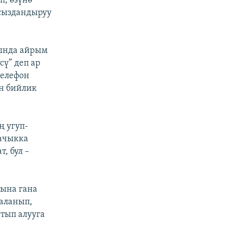
п, өзүнө
лсыздандыруу
кында айрым
ү” деп ар
телефон
н бийлик
ң угуп-
 ачыкка
, бул –
рына гана
даланып,
ртып алууга