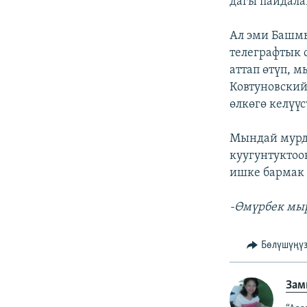
дагы пайдал
Ал эми Башмы
телеграфтык 
аттап өтүп, 
Ковтуновский
өлкөгө келүү
Мындай мурда
куугунтуктоо
ишке бармак 
-Өмүрбек мыр
Бөлүшүңү
Зам