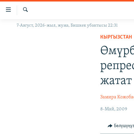
Линктер
Мазмунга
өтүңүз
Издөө
7-Август, 2026-жыл, жума, Бишкек убактысы 22:31
ЖАҢЫЛЫКТАР
Навигацияга
өтүңүз
КЫРГЫЗСТАН
КЫРГЫЗСТАН
Издөөгө
Өмүрб
ДҮЙНӨ
КЫРГЫЗСТАН
салыңыз
УКРАИНА
САЯСАТ
ДҮЙНӨ
репре
АТАЙЫН ИЛИКТӨӨ
ЭКОНОМИКА
БОРБОР АЗИЯ
жатат
ТВ ПРОГРАММАЛАР
МАДАНИЯТ
ПОДКАСТ
БҮГҮН АЗАТТЫКТА
Замира Кожоба
ӨЗГӨЧӨ ПИКИР
ЭКСПЕРТТЕР ТАЛДАЙТ
8-Май, 2009
БИЗ ЖАНА ДҮЙНӨ
ДАНИСТЕ
Бөлүшүңү