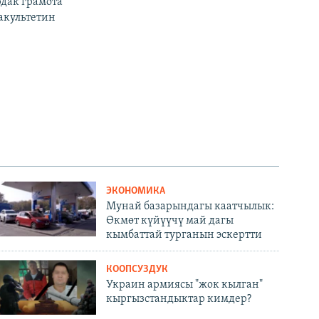
дак грамота
акультетин
ЭКОНОМИКА
Мунай базарындагы каатчылык:
Өкмөт күйүүчү май дагы
кымбаттай турганын эскертти
КООПСУЗДУК
Украин армиясы "жок кылган"
кыргызстандыктар кимдер?