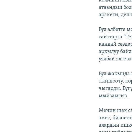
келишин кызм
атаандаш бол
аракети, деп
Бул албетте 
сайттарга “Т
кандай сөздө
аркылуу бай
уялбай элге ж
Бул жакында 
тыңшоочу, кө
чыгарды. Бүг
мыйзамсыз.
Менин шек са
эмес, бизнес
алардын ишке