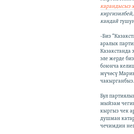
карандысыз 
киргизилбей,
кандай түшүн
-Биз “Казакс
аралык парти
Казакстанда 
эле жерде би
боюнча келиш
мүчөсү Марин
чакырганбыз
Бул партиялы
мыйзам чегин
кыргыз чек 
душман катар
чечимдин нег