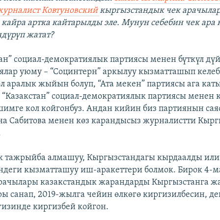
журналист Ковтуновский
кыргызстандык чек арачыла
 кайра артка кайтарылды эле. Мунун себебин чек ара
дүрүп жатат?
тан” социал-демократиялык партиясы менен бүткүл дүй
ялар уюму – “Социнтерн” аркылуу кызматташып келе
эл аралык жыйын болуп, “Ата мекен” партиясы ага ка
з “Казакстан” социал-демократиялык партиясы менен
имге кол койгонбуз. Андан кийин биз партиянын сая
а Сабитова менен көз карандысыз журналистти Кырг
.
к тажрыйба алмашуу, Кыргызстандагы кырдаалды или
деги кызматташуу иш-аракеттери болмок. Бирок 4-м
арачылары казакстандык жарандарды Кыргызстанга ж
ы санап, 2019-жылга чейин өлкөгө киргизилбесин, де
изинде киргизбей койгон.