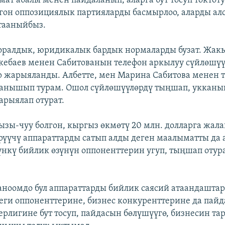
ат абалы менен пайдаланып, аларга бут тосуп токтоту
гон оппозициялык партияларды басмырлоо, аларды а
 тааныйбыз.
моралдык, юридикалык бардык нормаларды бузат. Жа
екебаев менен Сабитованын телефон аркылуу сүйлөшүүс
р жарыяланды. Албетте, мен Марина Сабитова менен 
ланышып турам. Ошол сүйлөшүүлөрдү тыңшап, укканы
арыялап отурат.
ызы-чуу болгон, кыргыз өкмөтү 20 млн. долларга жала
рүүчү аппараттарды сатып алды деген маалыматты да
үнкү бийлик өзүнүн оппоненттерин угуп, тыңшап отурат
ноомдо бул аппараттарды бийлик саясий атаандашта
теги оппоненттерине, бизнес конкуренттерине да пай
рлигине бут тосуп, пайдасын бөлүшүүгө, бизнесин та