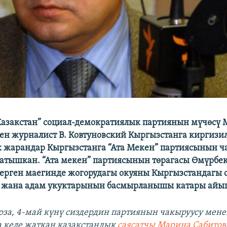
Казакстан” социал-демократиялык партиянын мүчөсү
ен журналист В. Ковтуновский Кыргызстанга киргизи
 жарандар Кыргызстанга “Ата Мекен” партиясынын ч
атышкан. “Ата мекен” партиясынын төрагасы Өмүрбек
берген маегинде жогорудагы окуяны Кыргызстандагы 
н жана адам укуктарынын басмырланышы катары айы
за, 4-май күнү сиздердин партиянын чакыруусу мене
 келе жаткан казакстандык
саясатчы Марина Сабитов