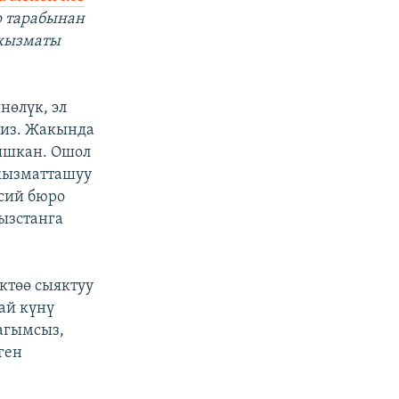
р тарабынан
 кызматы
нөлүк, эл
биз. Жакында
тышкан. Ошол
 кызматташуу
сий бюро
ызстанга
ктөө сыяктуу
ай күнү
агымсыз,
ген