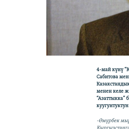
4-май күнү “
Сабитова мен
Казакстандык
менен келе ж
“Азаттыкка” 
куугунтукту
-Өмүрбек мыр
Кыргызстанга