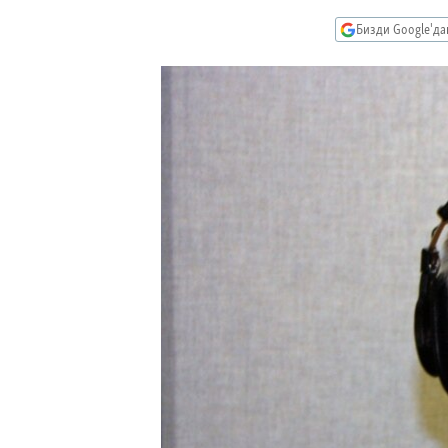
ЭЖЕ-СИҢДИЛЕР
Бизди Google'д
АЗАТТЫК+
ЫҢГАЙСЫЗ СУРООЛОР