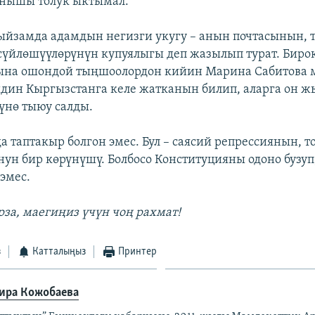
анышы толук ыктымал.
йзамда адамдын негизги укугу – анын почтасынын, 
сүйлөшүүлөрүнүн купуялыгы деп жазылып турат. Биро
мына ошондой тыңшоолордон кийин Марина Сабитова 
дин Кыргызстанга келе жатканын билип, аларга он ж
сүнө тыюу салды.
 таптакыр болгон эмес. Бул – саясий репрессиянын, т
нун бир көрүнүшү. Болбосо Конституцияны одоно бузу
эмес.
за, маегиңиз үчүн чоң рахмат!
з
Катталыңыз
Принтер
ира Кожобаева