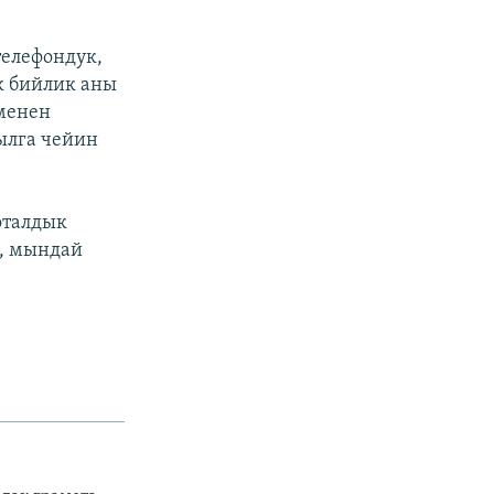
телефондук,
к бийлик аны
менен
ылга чейин
оталдык
п, мындай