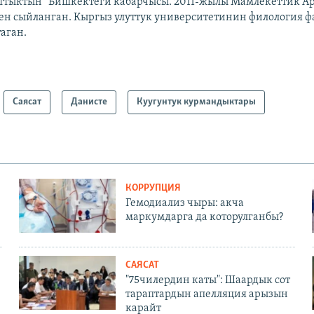
аттыктын” Бишкектеги кабарчысы. 2011-жылы Мамлекеттик Ар
ен сыйланган. Кыргыз улуттук университетинин филология ф
аган.
Саясат
Данисте
Куугунтук курмандыктары
КОРРУПЦИЯ
Гемодиализ чыры: акча
маркумдарга да которулганбы?
САЯСАТ
"75чилердин каты": Шаардык сот
тараптардын апелляция арызын
карайт