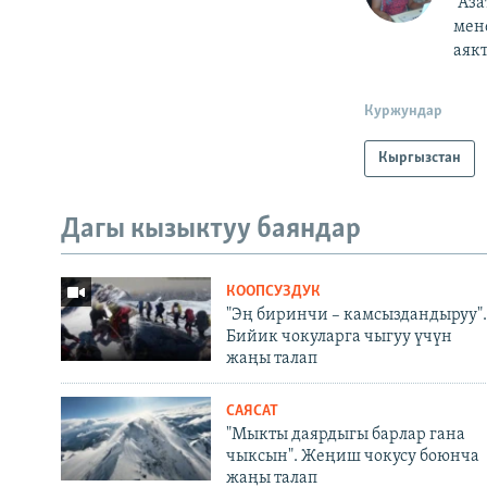
“Аз
мен
аякт
Куржундар
Кыргызстан
Дагы кызыктуу баяндар
КООПСУЗДУК
"Эң биринчи – камсыздандыруу".
Бийик чокуларга чыгуу үчүн
жаңы талап
САЯСАТ
"Мыкты даярдыгы барлар гана
чыксын". Жеңиш чокусу боюнча
жаңы талап