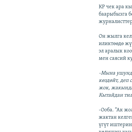
КР чек ара кы
баарыбызга б
журналисттер
Он жылга кел
иликтөөдө жү
эл аралык ко
мен саясий к
-Мына ушунда
көздөйт, деп
жок, жакында
Кытайдан тил
-Ооба. “Ак ж
жактан келге
үгүт иштерин