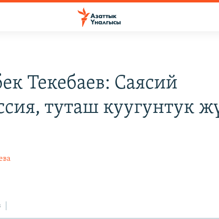
ек Текебаев: Саясий
ссия, туташ куугунтук ж
ева
з