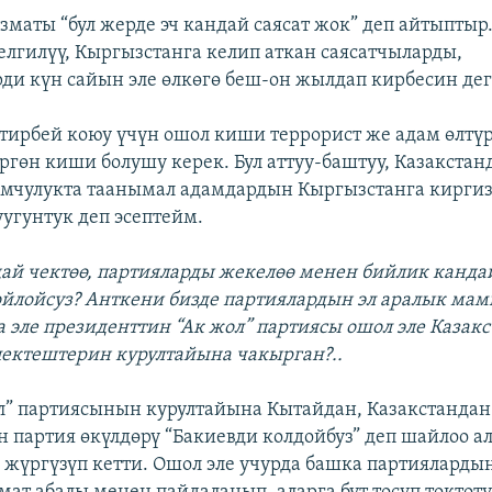
зматы “бул жерде эч кандай саясат жок” деп айтыптыр
елгилүү, Кыргызстанга келип аткан саясатчыларды,
ди күн сайын эле өлкөгө беш-он жылдап кирбесин дег
тирбей коюу үчүн ошол киши террорист же адам өлтүр
ргөн киши болушу керек. Бул аттуу-баштуу, Казакстанд
омчулукта таанымал адамдардын Кыргызстанга кирг
уугунтук деп эсептейм.
й чектөө, партияларды жекелөө менен бийлик канда
 ойлойсуз? Анткени бизде партиялардын эл аралык ма
 эле президенттин “Ак жол” партиясы ошол эле Казакс
ектештерин курултайына чакырган?..
ол” партиясынын курултайына Кытайдан, Казакстанда
н партия өкүлдөрү “Бакиевди колдойбуз” деп шайлоо 
 жүргүзүп кетти. Ошол эле учурда башка партиялардын