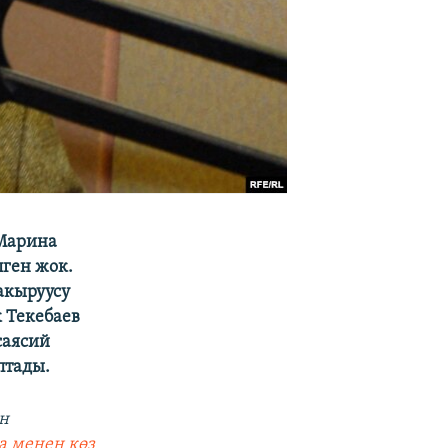
 Марина
лген жок.
акыруусу
 Текебаев
саясий
птады.
н
а менен көз