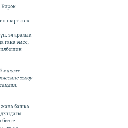
. Бирок
ен шарт жок.
үп, эл аралык
а гана эмес,
изилбешин
й максат
милесине тыюу
тандан,
н жана башка
алдындагы
 бизге