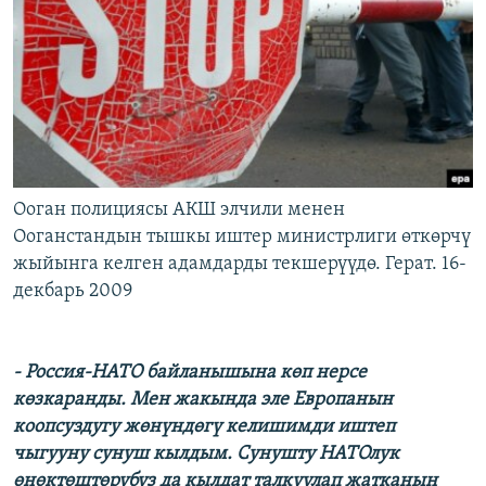
Ооган полициясы АКШ элчили менен
Ооганстандын тышкы иштер министрлиги өткөрчү
жыйынга келген адамдарды текшерүүдө. Герат. 16-
декбарь 2009
- Россия-НАТО байланышына көп нерсе
көзкаранды. Мен жакында эле Европанын
коопсуздугу жөнүндөгү келишимди иштеп
чыгууну сунуш кылдым. Сунушту НАТОлук
өнөктөштөрүбүз да кылдат талкуулап жатканын