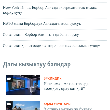
New York Times: Борбор Азияда экстремисттик ислам
коркунучу
НАТО жана Борбордук Азиядагы коопсуздук
Ооганстан - Борбор Азиянын да баш оорусу
Ооганстанда чет элдик аскерлерге нааразылык күчөдү
Дагы кызыктуу баяндар
ЭРКИНДИК
Иштерман мигранттардын
коомдогу орду кандай?
АДАМ УКУКТАРЫ
"Согушка кеткенин билген