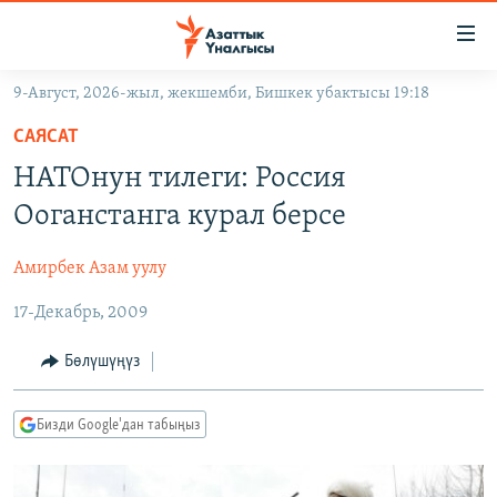
Линктер
Мазмунга
өтүңүз
9-Август, 2026-жыл, жекшемби, Бишкек убактысы 19:18
Навигацияга
ЖАҢЫЛЫКТАР
өтүңүз
САЯСАТ
КЫРГЫЗСТАН
Издөөгө
НАТОнун тилеги: Россия
салыңыз
ДҮЙНӨ
КЫРГЫЗСТАН
Ооганстанга курал берсе
УКРАИНА
САЯСАТ
ДҮЙНӨ
Амирбек Азам уулу
АТАЙЫН ИЛИКТӨӨ
ЭКОНОМИКА
БОРБОР АЗИЯ
17-Декабрь, 2009
ТВ ПРОГРАММАЛАР
МАДАНИЯТ
ПОДКАСТ
БҮГҮН АЗАТТЫКТА
Бөлүшүңүз
ӨЗГӨЧӨ ПИКИР
ЭКСПЕРТТЕР ТАЛДАЙТ
Бизди Google'дан табыңыз
БИЗ ЖАНА ДҮЙНӨ
Русский
ДАНИСТЕ