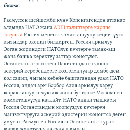
билем.
Расмуссен шейшемби күнү Копенгагенден аттанар
алдында НАТО жана
АКШ талиптерге каршы
согушта
Россия менен кызматташууну кеңейтүүгө
кызыкдар экенин билдирген. Россия аркылуу
Ооган жериндеги НАТОлук күчтөргө тамак-аш
жана башка керектүү заттар жөнөтүлөт.
Ооганстанга эшиктеш Пакистандан чыккан
аскерий керебендерге козголоңчулар дембе-дем
кол салып, чыгым көбөйө баштагандан улам НАТО
Россия, андан ары Борбор Азия аркылуу каруу
жарак ташууга муктаж жана бул ишке Москванын
көмөктөшүүсүн каалайт. НАТО андан тышкары
Россия Ооганстандын коопсуздук күчтөрүн
машыктырууга аскерий адистерин жөнөнтсө деген
үмүттө. Расмуссен Россияга Ооганстанга курал
жарак жөнөтүүнү да сунуш кылды.