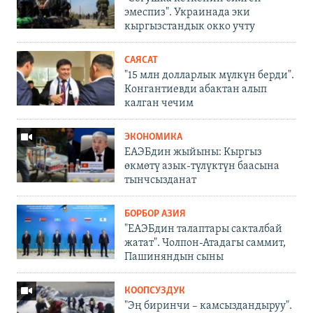
эмеспиз". Украинада эки
кыргызстандык окко учту
САЯСАТ
"15 млн долларлык мүлкүн берди".
Конгантиевди абактан алып
калган чечим
ЭКОНОМИКА
ЕАЭБдин жыйыны: Кыргыз
өкмөтү азык-түлүктүн баасына
тынчсызданат
БОРБОР АЗИЯ
"ЕАЭБдин талаптары сакталбай
жатат". Чолпон-Атадагы саммит,
Пашиняндын сыны
КООПСУЗДУК
"Эң биринчи – камсыздандыруу".