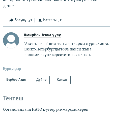
дешет.
Бөлүшүңүз
Катталыңыз
Амирбек Азам уулу
"Азаттыктын" штаттан сырткаркы журналисти.
Санкт-Петербургдагы Финансы жана
экономика университетин аяктаган.
Куржундар
Борбор Азия
Дүйнө
Саясат
Тектеш
Ооганстандагы НАТО күчтөрүнө жардам керек