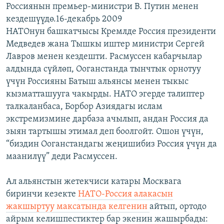
Россиянын премьер-министри В. Путин менен
кездешүүдө.16-декабрь 2009
НАТОнун башкатчысы Кремлде Россия президенти
Медведев жана Тышкы иштер министри Сергей
Лавров менен кездешти. Расмуссен кабарчылар
алдында сүйлөп, Ооганстанда тынчтык орнотуу
үчүн Россияны Батыш альянсы менен тыкыс
кызматташууга чакырды. НАТО эгерде талиптер
талкаланбаса, Борбор Азиядагы ислам
экстремизмине дарбаза ачылып, андан Россия да
зыян тартышы этимал деп боолгойт. Ошон үчүн,
“биздин Ооганстандагы жеңишибиз Россия үчүн да
маанилүү” деди Расмуссен.
Ал альянстын жетекчиси катары Москвага
биринчи кезекте
НАТО-Россия алакасын
жакшыртуу максатында келгенин
айтып, ортодо
айрым келишпестиктер бар экенин жашырбады: