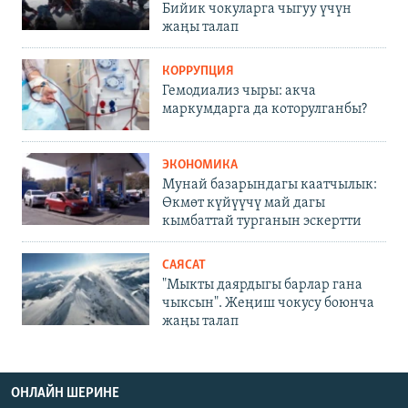
Бийик чокуларга чыгуу үчүн
жаңы талап
КОРРУПЦИЯ
Гемодиализ чыры: акча
маркумдарга да которулганбы?
ЭКОНОМИКА
Мунай базарындагы каатчылык:
Өкмөт күйүүчү май дагы
кымбаттай турганын эскертти
САЯСАТ
"Мыкты даярдыгы барлар гана
чыксын". Жеңиш чокусу боюнча
жаңы талап
ОНЛАЙН ШЕРИНЕ