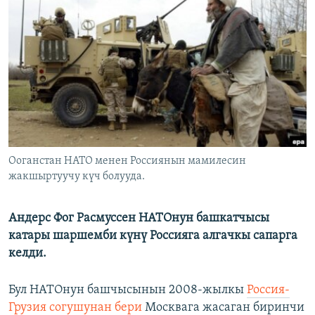
ОНЛАЙН ШЕРИНЕ
ЭЖЕ-СИҢДИЛЕР
АЗАТТЫК+
ЫҢГАЙСЫЗ СУРООЛОР
ЭЕ/АРнун бардык сайттары
Ооганстан НАТО менен Россиянын мамилесин
жакшыртуучу күч болууда.
Андерс Фог Расмуссен НАТОнун башкатчысы
катары шаршемби күнү Россияга алгачкы сапарга
келди.
Бул НАТОнун башчысынын 2008-жылкы
Россия-
Грузия согушунан бери
Москвага жасаган биринчи