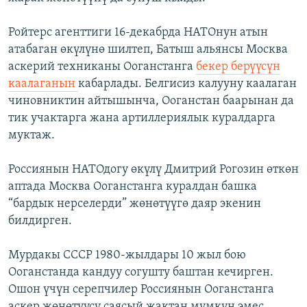
Ройтерс агенттиги 16-декабрда НАТОнун атын
атабаган өкүлүнө шилтеп, Батыш альянсы Москва
аскерий техниканы Ооганстанга
бекер берүүсүн
каалаганын
кабарлады. Белгисиз калууну каалаган
чиновниктин айтышынча, Ооганстан баарынан да
тик учактарга жана артиллериялык куралдарга
муктаж.
Россиянын НАТОдогу өкүлү Дмитрий Рогозин өткөн
аптада Москва Ооганстанга куралдан башка
“бардык нерселерди” жөнөтүүгө даяр экенин
билдирген.
Мурдакы СССР 1980-жылдары 10 жыл бою
Ооганстанда кандуу согушту баштан кечирген.
Ошон үчүн серепчилер Россиянын Ооганстанга
аскер жөнөтүүсү саясый жактан мүмкүн эмес