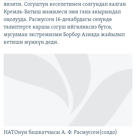
визити. Согуштун кесепетинен солгундап калган
Кремль-Батыш мамилеси эми гана акырындап
оңолууда. Расмуссен 16-декабрдагы сөзүндө
талиптерге каршы согуш ийгиликсиз бүтсө,
мусулман экстремизми Борбор Азияда жайылып
кетиши мүмкүн деди.
НАТОнун башкатчысы А. Ф. Расмуссен(солдо)