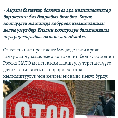
- Айрым багыттар боюнча өз ара келишпестиктер
бар экенин биз баарыбыз билебиз. Бирок
коопсуздук жаатында көбүрөөк кызматташалы
деген үмүт бар. Биздин коопсуздук багытындагы
коркунучтарыбыз окшош деп ойлойм.
Өз кезегинде президент Медведев эки арада
талкууланчу маселелер көп экенин белгилөө менен
Россия НАТО менен кызматташууну тереңдетүүгө
даяр экенин айтып, терроризм жана
кылмыштуулук чоң көйгөй экенине көңүл бурду: