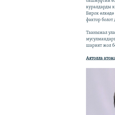
башмуфтий өз
куралдарды к
Бирок өлкөдө
фактор болот
Таанымал ула
мусулмандарг
шарият жол б
Аятолла атом