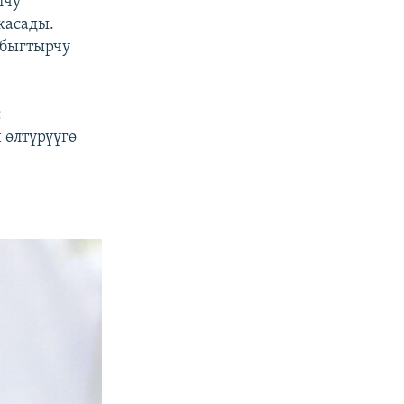
лчу
жасады.
йбыгтырчу
:
 өлтүрүүгө