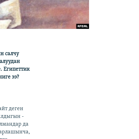
н салчу
алуудан
е. Египеттик
иге ээ?
айт деген
ылдыгын -
улмандар да
барлашынча,