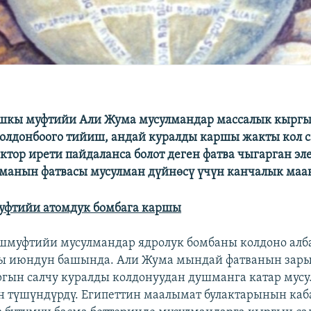
ашкы муфтийи Али Жума мусулмандар массалык кыргы
олдонбоого тийиш, андай куралды каршы жакты кол с
ктор ирети пайдаланса болот деген фатва чыгарган эл
манын фатвасы мусулман дүйнөсү үчүн канчалык маан
уфтийи атомдук бомбага каршы
шмуфтийи мусулмандар ядролук бомбаны колдоно алб
ды июндун башында. Али Жума мындай фатванын зар
гын салчу куралды колдонуудан душманга катар мус
 түшүндүрдү. Египеттин маалымат булактарынын ка