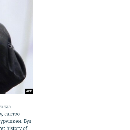
толла
, сактоо
үрүшкөн. Бул
t history of