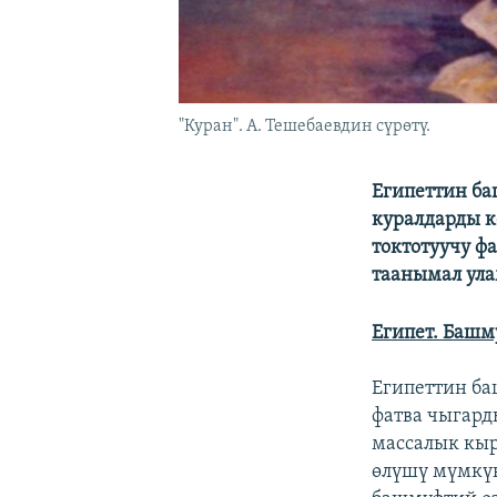
"Куран". А. Тешебаевдин сүрөтү.
Египеттин б
куралдарды к
токтотуучу фа
таанымал ула
Египет. Башм
Египеттин ба
фатва чыгар
массалык кыр
өлүшү мүмкүн