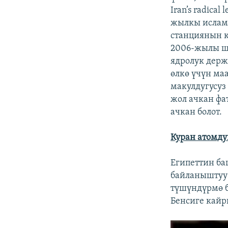
Iran’s radica
жылкы ислам
станциянын к
2006-жылы ш
ядролук держ
өлкө үчүн ма
макулдугусуз
жол ачкан фа
ачкан болот.
Куран атомдук
Египеттин ба
байланыштуу 
түшүндүрмө б
Бенсиге кайр