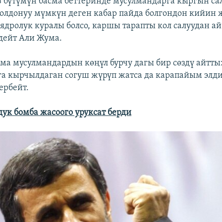
 бүтүмүн басма беттеринде мусулмандарга кыргын са
олдонуу мүмкүн деген кабар пайда болгондон кийин 
 ядролук куралы болсо, каршы тарапты кол салуудан а
 дейт Али Жума.
ма мусулмандардын көңүл бурчу дагы бир сөздү айтты
а кырчылдаган согуш жүрүп жатса да карапайым элди
ербейт.
дук бомба жасоого уруксат берди