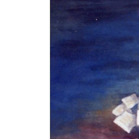
ЭЖЕ-СИҢДИЛЕР
АЗАТТЫК+
ЫҢГАЙСЫЗ СУРООЛОР