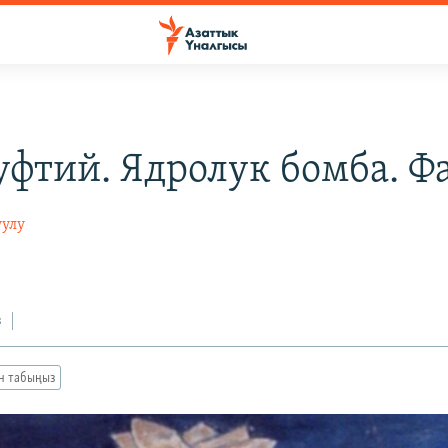
фтий. Ядролук бомба. Фа
уулу
з
ан табыңыз