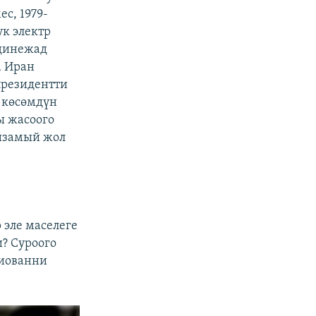
ес, 1979-
к электр
адинежад
 Иран
президентти
 көсөмдүн
ы жасоого
ыйзамый жол
эле маселеге
? Суроого
Жиованни