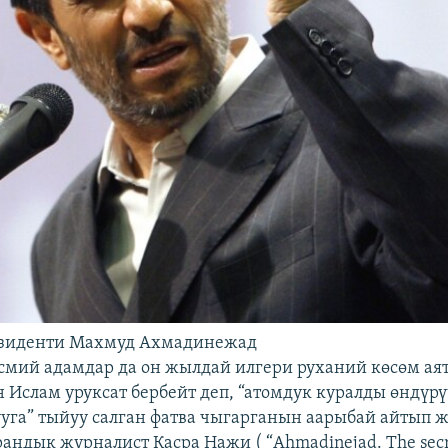
зиденти Махмуд Ахмадинежад
мий адамдар да он жылдай илгери руханий көсөм ая
Ислам уруксат бербейт деп, “атомдук куралды өндүрүү
уга” тыйуу салган фатва чыгарганын аарыбай айтып ж
рандык журналист Касра Нажи ( “Ahmadinejad. The secre