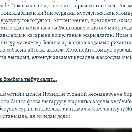
l leader“) жазышынча, эч качан жарыяланган эмес. Ал эм
 ыңкылабынан кийин мурдакы курулуп жаткан атомду
урулушу токтотулган. Анткен менен, президент Ахм
иилердин ыйык шаары Мешхеддеги диний майрамда
авалардын катарына кошулганын жарыялаган. Иран 
анилүү маселелер боюнча ар кандай кадамын руханий
 жасабасын айтсак, аятолла Хоменейи атомдук куралд
тва чыгарып, өлкөнүн алаамат куралды жасоосуна м
 бомбага тыйуу салат...
шмуфтийи менен Ирандын руханий көсөмдөрүнүн бир 
эки башка фатва чыгаруусу шариятка каршы келбейби
ерүүнү сурап, италиялык таанымал ислам таануучу 
ылганымда, ал мындай деди: