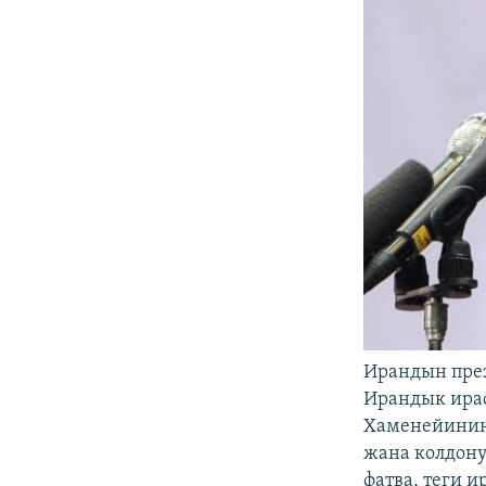
Ирандын пре
Ирандык ирас
Хаменейинин 
жана колдону
фатва, теги и