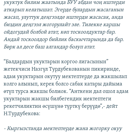
укуктук билим жаатында БУУ абдан чоң иштерди
аткарып келатышат. Эгерде булардын жасаганын
жасап, улуттук деңгээлде иштерди жасасак, анда
биздин деңгээл жогорулайт эле. Тилекке каршы
ойдогудай болбой атат, көп тоскоолдуктар бар.
Андай тоскоолдор бийлик баскычтарында да бар.
Бөрк ал десе баш алгандар болуп атат.
“Балдардын укуктарын коргоо лигасынын”
жетекчиси Назгүл Турдубекованын пикиринде,
адам укуктарын окутуу мектептерде да жакшылап
колго алынып, керек болсо сабак катары дайыма
өтүп турса жакшы болмок. “Анткени дал ошол адам
укуктарын жакшы билбегендик мектептеги
рекетчиликтин өсүшүнө түрткү берүүдө”,- дейт
Н.Турдубекова:
- Кыргызстанда мектептерде жана жогорку окуу