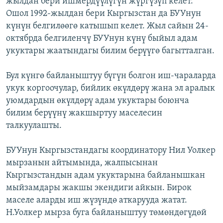
жылдан бери ишмердүүлүгүн жүргүзүп келет.
Ошол 1992-жылдан бери Кыргызстан да БУУнун
күнүн белгилөөгө катышып келет. Жыл сайын 24-
октябрда белгиленчү БУУнун күнү быйыл адам
укуктары жаатындагы билим берүүгө багытталган.
Бул күнгө байланыштуу бүгүн болгон иш-чараларда
укук коргоочулар, бийлик өкүлдөрү жана эл аралык
уюмдардын өкүлдөрү адам укуктары боюнча
билим берүүнү жакшыртуу маселесин
талкуулашты.
БУУнун Кыргызстандагы координатору Нил Уолкер
мырзанын айтымында, жалпысынан
Кыргызстандын адам укуктарына байланышкан
мыйзамдары жакшы экендиги айкын. Бирок
маселе аларды иш жүзүндө аткарууда жатат.
Н.Уолкер мырза буга байланыштуу төмөндөгүдөй