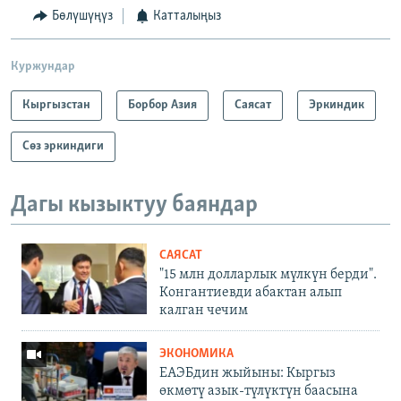
Бөлүшүңүз
Катталыңыз
Куржундар
Кыргызстан
Борбор Азия
Саясат
Эркиндик
Сөз эркиндиги
Дагы кызыктуу баяндар
САЯСАТ
"15 млн долларлык мүлкүн берди".
Конгантиевди абактан алып
калган чечим
ЭКОНОМИКА
ЕАЭБдин жыйыны: Кыргыз
өкмөтү азык-түлүктүн баасына