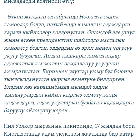
мисалдарды келтирип өттү:
- Өткөн жылдын октябрында Ноокатта элдик
камоолор болуп, натыйжада камалган адамдарга
карата кыйноолор колдонулган. Ошондой эле ушул
жылы өткөн президенттик шайлоодо массалык
камоолор болгон, элдердин өз эрки менен чогулуу
укугу бузулган. Андан тышкары камалгандар
адвокаттык кызматтан пайдалануу укугунан
ажыратылган. Бириккен улуттар уюму бул боюнча
тынчсыздануусун кыргыз өкмөтүнө билдирген.
Биздин көз карашыбызда мындай элдик
чыңалуулардан кийин кыргыз өкмөтү жаңы
кадамдарга, адам укуктарын бузбаган кадамдарга
барууну ойлонушу керек..
Нил Уолкер мырзанын пикиринде, 17 жылдан бери
Кыргызстанда адам укуктары жаатында бир катар