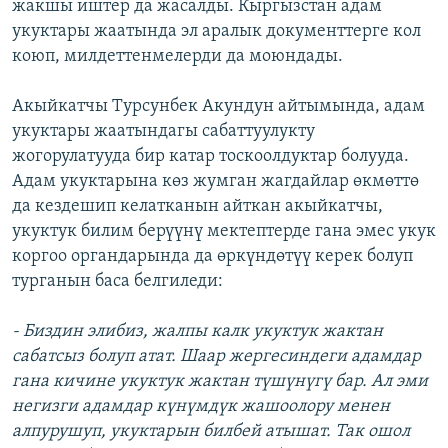
жакшы иштер да жасалды. Кыргызстан адам
укуктары жаатында эл аралык документтерге кол
коюп, милдеттенмелерди да моюндады.
Акыйкатчы Турсунбек Акундун айтымында, адам
укуктары жаатындагы сабаттуулукту
жогорулатууда бир катар тоскоолдуктар болууда.
Адам укуктарына көз жумган жагдайлар өкмөттө
да кездешип келатканын айткан акыйкатчы,
укуктук билим берүүнү мектептерде гана эмес укук
коргоо органдарында да өркүндөтүү керек болуп
турганын баса белгиледи:
- Биздин элибиз, жалпы калк укуктук жактан
сабатсыз болуп атат. Шаар жергесиндеги адамдар
гана кичине укуктук жактан түшүнүгү бар. Ал эми
негизги адамдар күнүмдүк жашоолору менен
алпурушуп, укуктарын билбей атышат. Так ошол