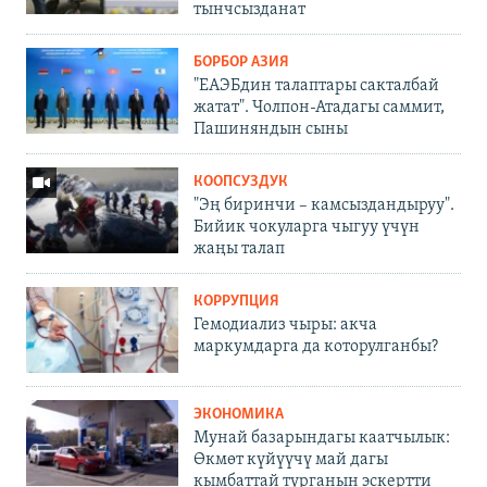
тынчсызданат
БОРБОР АЗИЯ
"ЕАЭБдин талаптары сакталбай
жатат". Чолпон-Атадагы саммит,
Пашиняндын сыны
КООПСУЗДУК
"Эң биринчи – камсыздандыруу".
Бийик чокуларга чыгуу үчүн
жаңы талап
КОРРУПЦИЯ
Гемодиализ чыры: акча
маркумдарга да которулганбы?
ЭКОНОМИКА
Мунай базарындагы каатчылык:
Өкмөт күйүүчү май дагы
кымбаттай турганын эскертти