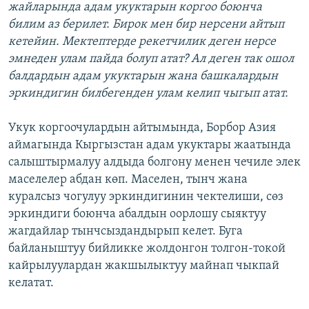
жайларында адам укуктарын коргоо боюнча
билим аз берилет. Бирок мен бир нерсени айтып
кетейин. Мектептерде рекетчилик деген нерсе
эмнеден улам пайда болуп атат? Ал деген так ошол
балдардын адам укуктарын жана башкалардын
эркиндигин билбегенден улам келип чыгып атат.
Укук коргоочулардын айтымында, Борбор Азия
аймагында Кыргызстан адам укуктары жаатында
салыштырмалуу алдыда болгону менен чечиле элек
маселелер абдан көп. Маселен, тынч жана
куралсыз чогулуу эркиндигинин чектелиши, сөз
эркиндиги боюнча абалдын оорлошу сыяктуу
жагдайлар тынчсыздандырып келет. Буга
байланыштуу бийликке жолдонгон толгон-токой
кайрылуулардан жакшылыктуу майнап чыкпай
келатат.