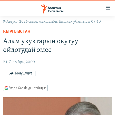
Линктер
Мазмунга
өтүңүз
9-Август, 2026-жыл, жекшемби, Бишкек убактысы 09:40
Навигацияга
ЖАҢЫЛЫКТАР
өтүңүз
КЫРГЫЗСТАН
КЫРГЫЗСТАН
Издөөгө
Адам укуктарын окутуу
салыңыз
ДҮЙНӨ
КЫРГЫЗСТАН
ойдогудай эмес
УКРАИНА
САЯСАТ
ДҮЙНӨ
24-Октябрь, 2009
АТАЙЫН ИЛИКТӨӨ
ЭКОНОМИКА
БОРБОР АЗИЯ
ТВ ПРОГРАММАЛАР
Бөлүшүңүз
МАДАНИЯТ
ПОДКАСТ
БҮГҮН АЗАТТЫКТА
Бизди Google'дан табыңыз
ӨЗГӨЧӨ ПИКИР
ЭКСПЕРТТЕР ТАЛДАЙТ
БИЗ ЖАНА ДҮЙНӨ
Русский
ДАНИСТЕ