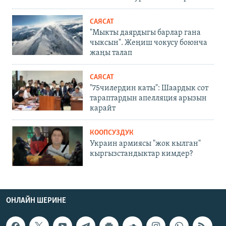
САЯСАТ
"Мыкты даярдыгы барлар гана
чыксын". Жеңиш чокусу боюнча
жаңы талап
САЯСАТ
"75чилердин каты": Шаардык сот
тараптардын апелляция арызын
карайт
КООПСУЗДУК
Украин армиясы "жок кылган"
кыргызстандыктар кимдер?
ОНЛАЙН ШЕРИНЕ