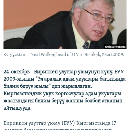
ОНЛАЙН ШЕРИНЕ
ЭЖЕ-СИҢДИЛЕР
АЗАТТЫК+
ЫҢГАЙСЫЗ СУРООЛОР
ЭЕ/АРнун бардык сайттары
Kyrgyzstan -- Neal Walker, head of UN in Bishkek, 23oct2009.
24-октябрь - Бириккен улуттар уюмунун күнү. БУУ
2009-жылды “Эл аралык адам укуктары багытында
билим берүү жылы” деп жарыялаган.
Кыргызстандык укук коргоочулар адам укуктары
жаатындагы билим берүү жакшы болбой атканын
айтышууда.
Бириккен улуттар уюму (БУУ) Кыргызстанда 17