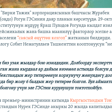
 "Бирки Тажик" корпорациясынын башчысы Журабек
оңдо) Рогун ГЭСинин даяр планын көрсөтүүдө. 29-окт
ститутунун мүдүрү Яраш Пулодов Рогунда кылдат изи
сейсмикалык жана башка маанилүү факторлор эсепке 
маселени
“саясый өңүттөн козгоп”
жатканын билдирди.
логу Собит Нематуллаев Ташкенттин кооптонуусун “не
и биз узак жылдар бою изилдедик. Долбоорду экспертт
ган жана кырдаал ар дайым көзөмөл астында болсун д
бекстандын жер титирөөнүн коркунучу жөнүндөгү доо
да бир жолу 6 балдык жер титирөө болгон. Бул аймакт
 болгону үчүн эле ГЭСтин курулушун токтотпойбуз.
н премьер-министринин катында
Кыргызстандын Ток
стандын Нурек ГЭСинде акыркы 20 жылда капиталды