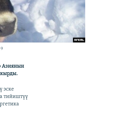
09
р Азиянын
акырды.
 эске
ка тийиштүү
ергетика