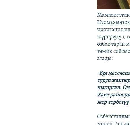
Мамлекеттик
Нурмахматов(
ирригация ин
жүргүзүлүп, 
өзбек тарап 
тажик сейсмо
атады:
-Бул маселен
туруп жактыр
чыгарган. Өз
Хаит районун
жер тербетүү
Өзбекстанды
менен Тажик