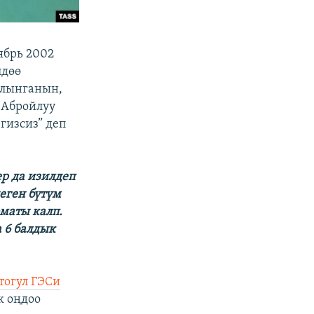
ябрь 2002
лдөө
алынганын,
 Абройлуу
гизсиз” деп
ер да изилдеп
еген бүтүм
маты калп.
а 6 балдык
тогул ГЭСи
к оңдоо