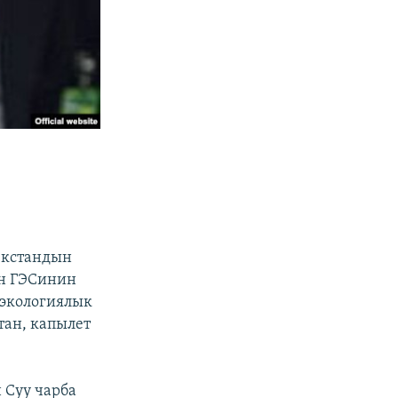
екстандын
ун ГЭСинин
 экологиялык
тан, капылет
 Суу чарба