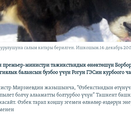
курулушуна салым катары берилген. Ишкошым.14-декабрь 20
н премьер-министри тажикстандык өнөктөшүн Борбо
гиялык балансын бузбоо үчүн Рогун ГЭСин курбоого ч
истр Мирзиевдин жазышынча, “Өзбекстандын өтүнүчү
апылет болчу алааматты болтурбоо үчүн” Ташкент баш
асайт. Өзбек тарап коңшу эгемен өлкөлөр өздөрүн эн
менен