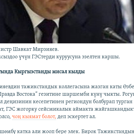
истр Шавкат Мирзияев.
сыздоо үчүн ГЭСтерди куруусуна эзелтен каршы.
тында Кыргызстанды мисал кылды
ияевдин тажикстандык коллегасына жазган каты Өзб
“Правда Востока” гезитине шаршемби күнү чыкты. Рог
л деңизинин кесепетинен региондун болбурап турган
ат, ГЭС жогорку сейсмикалык аймакта жайгашкандык
олсо,
чоң кыямат болот,
деп эскертет ал.
өмбү катка али жооп бере элек. Бирок Тажикстандын