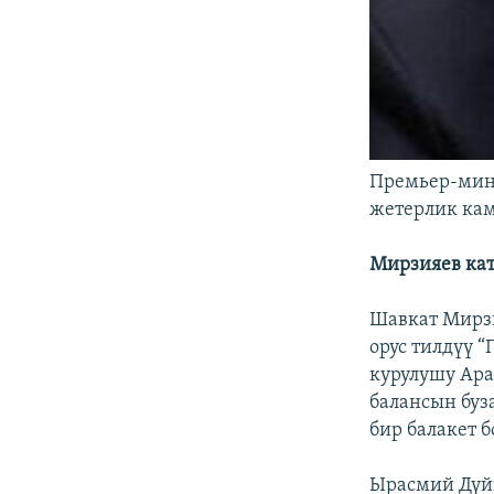
Премьер-мин
жетерлик кам
Мирзияев ка
Шавкат Мирз
орус тилдүү 
курулушу Ара
балансын буз
бир балакет б
Ырасмий Дүйш