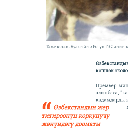
Тажикстан. Бул сыйыр Рогун ГЭСинин 
Өзбекстанды
көпшөк эколо
Премьер-мин
алынбаса, “к
кадамдарды ж
Өзбекстандын жер
титирөөнүн коркунучу
жөнүндөгү дооматы