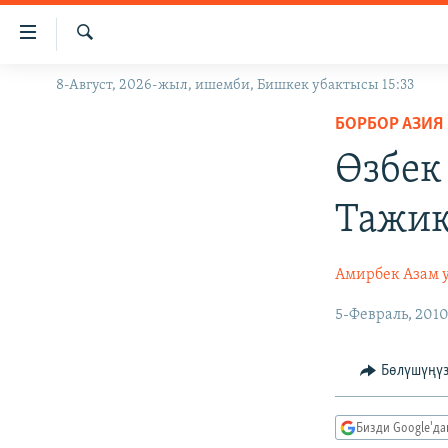
Линктер
Мазмунга
өтүңүз
Издөө
8-Август, 2026-жыл, ишемби, Бишкек убактысы 15:33
ЖАҢЫЛЫКТАР
Навигацияга
өтүңүз
БОРБОР АЗИЯ
КЫРГЫЗСТАН
Издөөгө
Өзбек
ДҮЙНӨ
КЫРГЫЗСТАН
салыңыз
УКРАИНА
САЯСАТ
ДҮЙНӨ
Тажик
АТАЙЫН ИЛИКТӨӨ
ЭКОНОМИКА
БОРБОР АЗИЯ
ТВ ПРОГРАММАЛАР
МАДАНИЯТ
Амирбек Азам 
ПОДКАСТ
БҮГҮН АЗАТТЫКТА
5-Февраль, 201
ӨЗГӨЧӨ ПИКИР
ЭКСПЕРТТЕР ТАЛДАЙТ
Бөлүшүңү
БИЗ ЖАНА ДҮЙНӨ
ДАНИСТЕ
Бизди Google'д