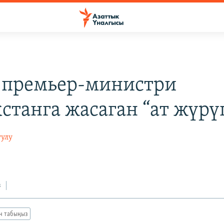
 премьер-министри
cтанга жасаган “ат жүр
уулу
0
з
ан табыңыз