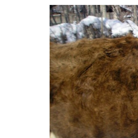
ЭЖЕ-СИҢДИЛЕР
АЗАТТЫК+
ЫҢГАЙСЫЗ СУРООЛОР