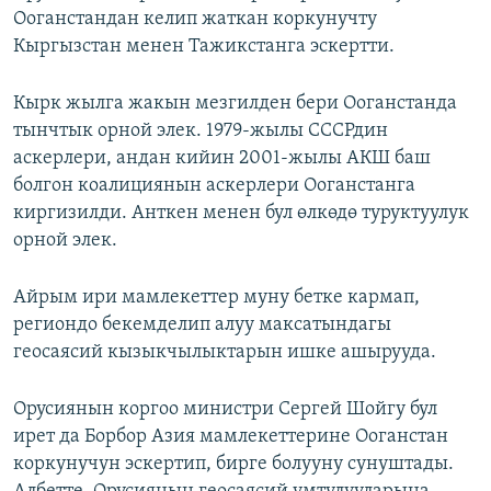
Ооганстандан келип жаткан коркунучту
Кыргызстан менен Тажикстанга эскертти.
Кырк жылга жакын мезгилден бери Ооганстанда
тынчтык орной элек. 1979-жылы СССРдин
аскерлери, андан кийин 2001-жылы АКШ баш
болгон коалициянын аскерлери Ооганстанга
киргизилди. Анткен менен бул өлкөдө туруктуулук
орной элек.
Айрым ири мамлекеттер муну бетке кармап,
региондо бекемделип алуу максатындагы
геосаясий кызыкчылыктарын ишке ашырууда.
Орусиянын коргоо министри Сергей Шойгу бул
ирет да Борбор Азия мамлекеттерине Ооганстан
коркунучун эскертип, бирге болууну сунуштады.