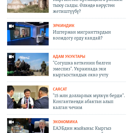
тыюу салды. Өлкөдө көрүстөн
жетиштүүбү?
ЭРКИНДИК
Иштерман мигранттардын
коомдогу орду кандай?
АДАМ УКУКТАРЫ
"Согушка кеткенин билген
эмеспиз". Украинада эки
кыргызстандык окко учту
САЯСАТ
"15 млн долларлык мүлкүн берди".
Конгантиевди абактан алып
калган чечим
ЭКОНОМИКА
ЕАЭБдин жыйыны: Кыргыз