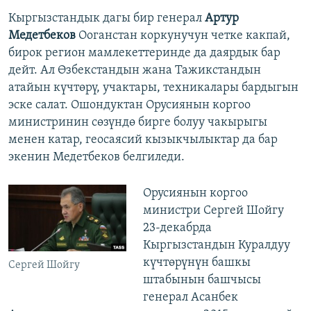
Кыргызстандык дагы бир генерал
Артур
Медетбеков
Ооганстан коркунучун четке какпай,
бирок регион мамлекеттеринде да даярдык бар
дейт. Ал Өзбекстандын жана Тажикстандын
атайын күчтөрү, учактары, техникалары бардыгын
эске салат. Ошондуктан Орусиянын коргоо
министринин сөзүндө бирге болуу чакырыгы
менен катар, геосаясий кызыкчылыктар да бар
экенин Медетбеков белгиледи.
Орусиянын коргоо
министри Сергей Шойгу
23-декабрда
Кыргызстандын Куралдуу
күчтөрүнүн башкы
Сергей Шойгу
штабынын башчысы
генерал Асанбек