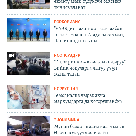
өкмөтү азык-түлүктүн баасына
тынчсызданат
БОРБОР АЗИЯ
"ЕАЭБдин талаптары сакталбай
жатат". Чолпон-Атадагы саммит,
Пашиняндын сыны
КООПСУЗДУК
"Эң биринчи – камсыздандыруу".
Бийик чокуларга чыгуу үчүн
жаңы талап
КОРРУПЦИЯ
Гемодиализ чыры: акча
маркумдарга да которулганбы?
ЭКОНОМИКА
Мунай базарындагы каатчылык:
Өкмөт күйүүчү май дагы