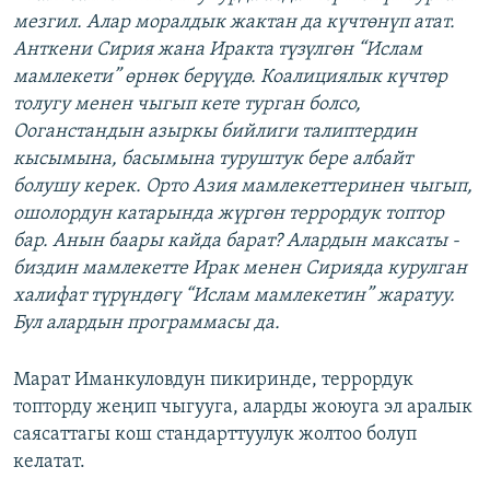
мезгил. Алар моралдык жактан да күчтөнүп атат.
Анткени Сирия жана Иракта түзүлгөн “Ислам
мамлекети” өрнөк берүүдө. Коалициялык күчтөр
толугу менен чыгып кете турган болсо,
Ооганстандын азыркы бийлиги талиптердин
кысымына, басымына туруштук бере албайт
болушу керек. Орто Азия мамлекеттеринен чыгып,
ошолордун катарында жүргөн террордук топтор
бар. Анын баары кайда барат? Алардын максаты -
биздин мамлекетте Ирак менен Сирияда курулган
халифат түрүндөгү “Ислам мамлекетин” жаратуу.
Бул алардын программасы да.
Марат Иманкуловдун пикиринде, террордук
топторду жеңип чыгууга, аларды жоюуга эл аралык
саясаттагы кош стандарттуулук жолтоо болуп
келатат.