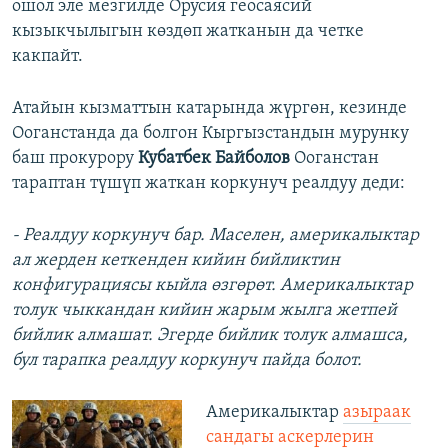
ошол эле мезгилде Орусия геосаясий
кызыкчылыгын көздөп жатканын да четке
какпайт.
Атайын кызматтын катарында жүргөн, кезинде
Ооганстанда да болгон Кыргызстандын мурунку
баш прокурору
Кубатбек Байболов
Ооганстан
тараптан түшүп жаткан коркунуч реалдуу деди:
- Реалдуу коркунуч бар. Маселен, америкалыктар
ал жерден кеткенден кийин бийликтин
конфигурациясы кыйла өзгөрөт. Америкалыктар
толук чыккандан кийин жарым жылга жетпей
бийлик алмашат. Эгерде бийлик толук алмашса,
бул тарапка реалдуу коркунуч пайда болот.
Америкалыктар
азыраак
сандагы аскерлерин