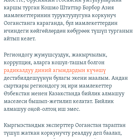
Албетте, Орусиянын геосаясий умтулууларына
каршы турган Кошмо Штаттар Борбор Азия
мамлекеттеринин туруктуулугуна коркунуч
Ооганстанга караганда, бул мамлекеттердин
ичиндеги көйгөйлөрдөн көбүрөөк түшүп турганын
айтып келет.
Региондогу жумушсуздук, жакырчылык,
коррупция, аларга кошул-ташыл болгон
радикалдуу диний агымдардын күчөшү
дестабилдешүүнүн булагы экени маалым. Андан
сырткары региондогу эң ири мамлекеттер
Өзбекстан менен Казакстанда бийлик алмашуу
маселеси бышып-жетилип келатат. Бийлик
алмашуу оңой-олтоң иш эмес.
Кыргызстандык эксперттер Ооганстан тараптан
түшүп жаткан коркунучту реалдуу деп баалап,