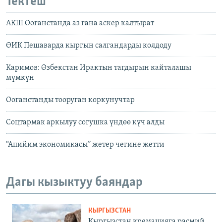
Тектеш
АКШ Ооганстанда аз гана аскер калтырат
ӨИК Пешаварда кыргын салгандарды колдоду
Каримов: Өзбекстан Ирактын тагдырын кайталашы
мүмкүн
Ооганстанды тооруган коркунучтар
Соцтармак аркылуу согушка үндөө күч алды
“Апийим экономикасы” жетер чегине жетти
Дагы кызыктуу баяндар
КЫРГЫЗСТАН
Кыргызстан кремацияга расмий