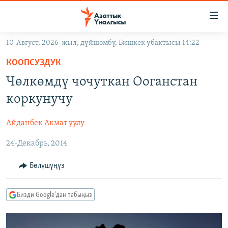
Линктер
Мазмунга
өтүңүз
10-Август, 2026-жыл, дүйшөмбү, Бишкек убактысы 14:22
Навигацияга
ЖАҢЫЛЫКТАР
өтүңүз
КООПСУЗДУК
КЫРГЫЗСТАН
Издөөгө
Чөлкөмдү чочуткан Ооганстан
салыңыз
ДҮЙНӨ
КЫРГЫЗСТАН
коркунучу
УКРАИНА
САЯСАТ
ДҮЙНӨ
Айданбек Акмат уулу
АТАЙЫН ИЛИКТӨӨ
ЭКОНОМИКА
БОРБОР АЗИЯ
24-Декабрь, 2014
ТВ ПРОГРАММАЛАР
МАДАНИЯТ
ПОДКАСТ
БҮГҮН АЗАТТЫКТА
Бөлүшүңүз
ӨЗГӨЧӨ ПИКИР
ЭКСПЕРТТЕР ТАЛДАЙТ
Бизди Google'дан табыңыз
БИЗ ЖАНА ДҮЙНӨ
Русский
ДАНИСТЕ