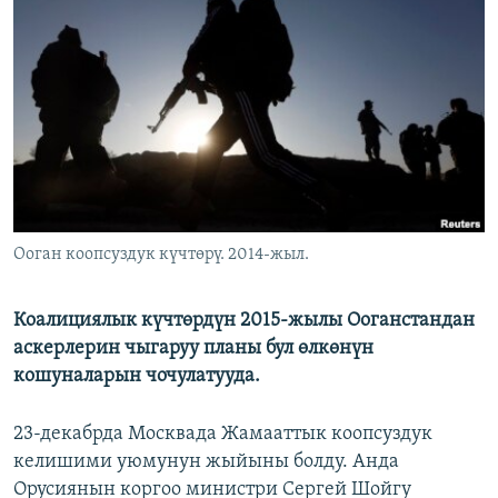
ОНЛАЙН ШЕРИНЕ
ЭЖЕ-СИҢДИЛЕР
АЗАТТЫК+
ЫҢГАЙСЫЗ СУРООЛОР
ЭЕ/АРнун бардык сайттары
Ооган коопсуздук күчтөрү. 2014-жыл.
Коалициялык күчтөрдүн 2015-жылы Ооганстандан
аскерлерин чыгаруу планы бул өлкөнүн
кошуналарын чочулатууда.
23-декабрда Москвада Жамааттык коопсуздук
келишими уюмунун жыйыны болду. Анда
Орусиянын коргоо министри Сергей Шойгу