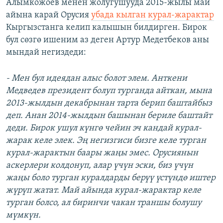
Алымкожоев менен жолугушууда 2015-жылы май
айына карай Орусия
убада кылган курал-жарактар
Кыргызстанга келип калышын билдирген. Бирок
бул сөзгө ишеним аз деген Артур Медетбеков аны
мындай негиздеди:
- Мен бул идеядан алыс болот элем. Анткени
Медведев президент болуп турганда айткан, мына
2013-жылдын декабрынан тарта берип баштайбыз
деп. Анан 2014-жылдын башынан бериле баштайт
деди. Бирок ушул күнгө чейин эч кандай курал-
жарак келе элек. Эң негизгиси бизге келе турган
курал-жарактын баары жаңы эмес. Орусиянын
аскерлери колдонуп, алар үчүн эски, биз үчүн
жаңы боло турган куралдарды берүү үстүндө иштер
жүрүп жатат. Май айында курал-жарактар келе
турган болсо, ал биринчи чакан траншы болушу
мүмкүн.