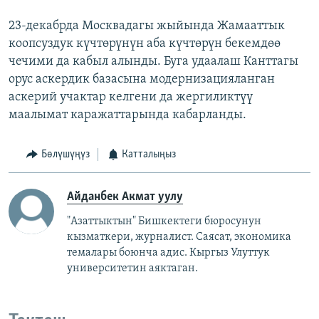
23-декабрда Москвадагы жыйында Жамааттык
коопсуздук күчтөрүнүн аба күчтөрүн бекемдөө
чечими да кабыл алынды. Буга удаалаш Канттагы
орус аскердик базасына модернизацияланган
аскерий учактар келгени да жергиликтүү
маалымат каражаттарында кабарланды.
Бөлүшүңүз
Катталыңыз
Айданбек Акмат уулу
"Азаттыктын" Бишкектеги бюросунун
кызматкери, журналист. Саясат, экономика
темалары боюнча адис. Кыргыз Улуттук
университетин аяктаган.