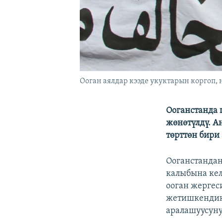
Ооган аялдар кээде укуктарын коргоп,
Ооганстанда 
жөнөтүлдү. А
төрттөн бири
Ооганстандан
калыбына кел
ооган жергес
жетишкендик
аралашуусуну