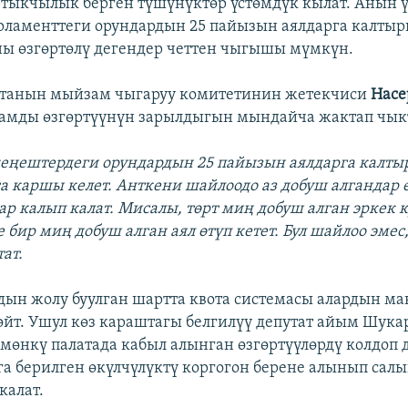
ртыкчылык берген түшүнүктөр үстөмдүк кылат. Анын 
арламенттеги орундардын 25 пайызын аялдарга калтыр
ы өзгөртөлү дегендер четтен чыгышы мүмкүн.
атанын мыйзам чыгаруу комитетинин жетекчиси
Насе
мды өзгөртүүнүн зарылдыгын мындайча жактап чык
еңештердеги орундардын 25 пайызын аялдарга калты
а каршы келет. Анткени шайлоодо аз добуш алгандар ө
ар калып калат. Мисалы, төрт миң добуш алган эркек 
 бир миң добуш алган аял өтүп кетет. Бул шайлоо эмес
ат.
дын жолу буулган шартта квота системасы алардын м
өйт. Ушул көз караштагы белгилүү депутат айым Шука
өмөнкү палатада кабыл алынган өзгөртүүлөрдү колдоп 
га берилген өкүлчүлүктү коргогон берене алынып сал
калат.