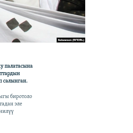
у палатасына
аттардын
п салынган.
ыгы биротоло
тадан эле
анилүү