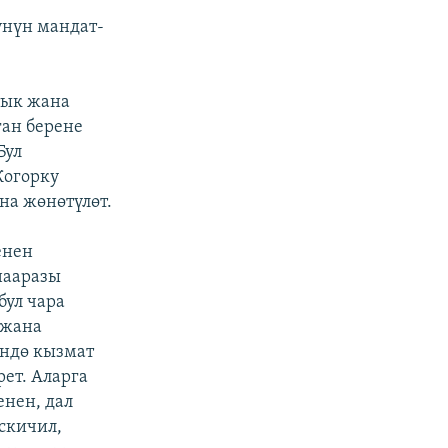
үнүн мандат-
тык жана
ган берене
Бул
Жогорку
на жөнөтүлөт.
енен
нааразы
бул чара
 жана
үндө кызмат
рет. Аларга
нен, дал
скичил,