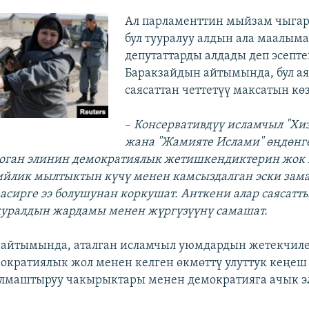
Ал парламенттин мыйзам чыгар
бул тууралуу алдын ала маалыма
депутаттарды алдады деп эсепте
Баракзайдын айтымында, бул а
саясаттан четтетүү максатын кө
–
Консервативдүү исламчыл "Хи
жана "Жамияте Ислами" өңдөнг
ооган элинин демократиялык жетишкендиктерин жок
бийлик мылтыктын күчү менен камсыздалган эски зам
асирге ээ болушунан коркушат. Анткени алар саясатт
куралдын жардамы менен жүргүзүүнү самашат.
 айтымында, аталган исламчыл уюмдардын жетекчил
емократиялык жол менен келген өкмөттү улуттук кеңеш
алмаштыруу чакырыктары менен демократияга ачык 