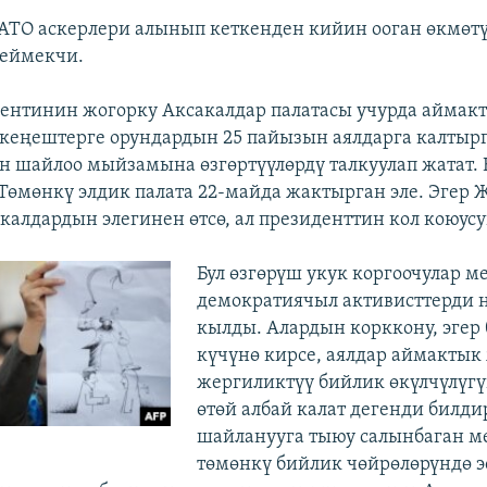
ТО аскерлери алынып кеткенден кийин ооган өкмөт
ңеймекчи.
ентинин жогорку Аксакалдар палатасы учурда аймак
кеңештерге орундардын 25 пайызын аялдарга калтыр
н шайлоо мыйзамына өзгөртүүлөрдү талкуулап жатат. 
 Төмөнкү элдик палата 22-майда жактырган эле. Эгер 
акалдардын элегинен өтсө, ал президенттин кол коюусу
Бул өзгөрүш укук коргоочулар м
демократиячыл активисттерди 
кылды. Алардын корккону, эгер 
күчүнө кирсе, аялдар аймактык
жергиликтүү бийлик өкүлчүлүг
өтөй албай калат дегенди билди
шайланууга тыюу салынбаган ме
төмөнкү бийлик чөйрөлөрүндө э