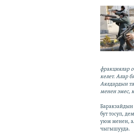
фракциялар 
келет. Алар 
Аялдардын та
менен эмес, 
Баракзайдын
бут тосуп, д
уюм менен, 
чыгышууда.