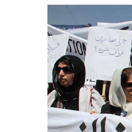
ЭЖЕ-СИҢДИЛЕР
АЗАТТЫК+
ЫҢГАЙСЫЗ СУРООЛОР