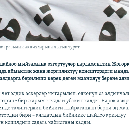
 нааразылык акцияларына чыгып турат.
шайлоо мыйзамына өзгөртүүлөр парламенттин Жогорк
нда аймактык жана жергиликтүү кеңештердеги манд
 аялдарга берилиши керек деген маанилүү берене алы
 чет элдик аскерлер чыгарылып, өлкөнүн өз алдынчал
ээрине бир жарым жылдай убакыт калды. Бирок азыр
инде талиптердин бийлиги кыйрагандан берки эң ма
тердин бири – аялдардын бийликке шайлоо аркылуу
н кепилдиги садага чабылганы калды.