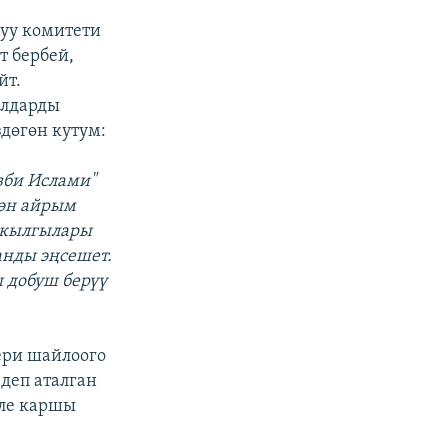
уу комитети
т бербей,
йт.
ялдарды
здөгөн кутум:
зби Ислами"
өн айрым
 кылгылары
анды эңсешет.
ы добуш берүү
ери шайлоого
 деп аталган
эле каршы