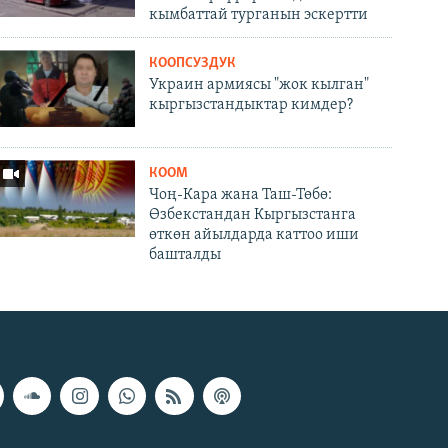
кымбаттай турганын эскертти
КООПСУЗДУК
Украин армиясы "жок кылган"
кыргызстандыктар кимдер?
КООМ
Чоң-Кара жана Таш-Төбө:
Өзбекстандан Кыргызстанга
өткөн айылдарда каттоо иши
башталды