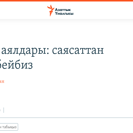
 аялдары: саясаттан
бейбиз
ан
з
ан табыңыз