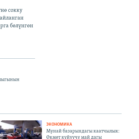
нө сокку
шайланган
арга бөлүнгөн
йлыгынын
ЭКОНОМИКА
Мунай базарындагы каатчылык:
Өкмөт күйүүчү май дагы