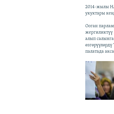
2014-жылы НА
укуктары ке
Ооган парлам
жергиликтүү 
алып салынга
өзгөрүүлөрдү
палатада акс