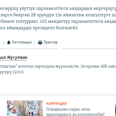
гөрүшү улуттук парламенттеги аялдардын өкүлчүлүгү
 аларга бөлүгөн 28 орундун 11и аймактык кеңештерге 
ебинен толтурулат. 102 мандаттуу парламенттеги аялд
унга айымдарды президент белгилейт.
з
Катталыңыз
Принтер
ыл Жусупжан
аттыктын" штаттан сырткаркы журналисти. Эл аралык AIB сы
үчүсү (2011).
КОРРУПЦИЯ
Гемодиализ чыры: акча
маркумдарга да которулганбы?