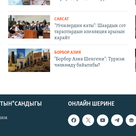
САЯСАТ
"75чилердин каты": Шаардык сот
тараптардын апелляция арызын
карайт
БОРБОР АЗИЯ
"Борбор Азия Шенгени": Туризм
чөлкөмдү байытабы?
КТЫН" САНДЫГЫ
ОНЛАЙН ШЕРИНЕ
лим