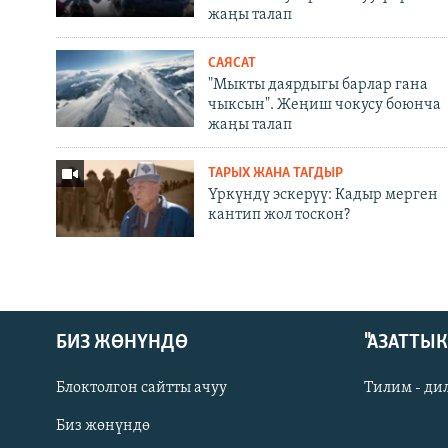
жаңы талап
САЯСАТ
"Мыкты даярдыгы барлар гана
чыксын". Жеңиш чокусу боюнча
жаңы талап
ТАРЫХ ЖАНА ТАГДЫР
Үркүндү эскерүү: Кадыр мерген
кантип жол тоскон?
БИЗ ЖӨНҮНДӨ
"АЗАТТЫ
Блоктолгон сайтты ачуу
Тилим - ди
Биз жөнүндө