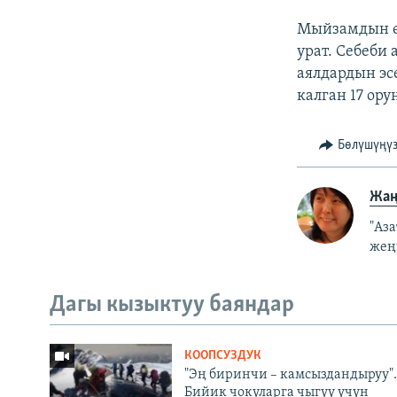
Мыйзамдын өз
урат. Себеби
аялдардын эс
калган 17 ор
Бөлүшүңү
Жаң
"Аз
жеңү
Дагы кызыктуу баяндар
КООПСУЗДУК
"Эң биринчи – камсыздандыруу".
Бийик чокуларга чыгуу үчүн