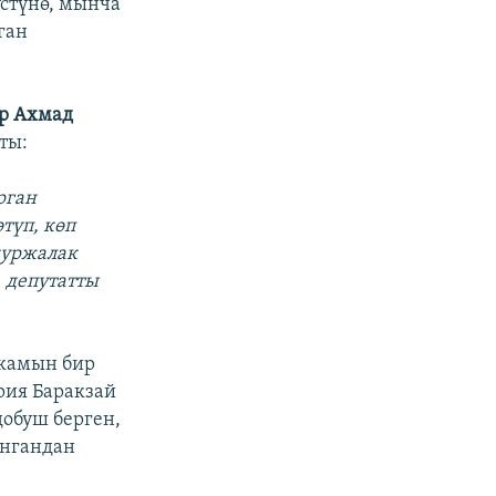
үстүнө, мынча
ган
р Ахмад
ты:
рган
түп, көп
куржалак
, депутатты
акамын бир
рия Баракзай
добуш берген,
ынгандан