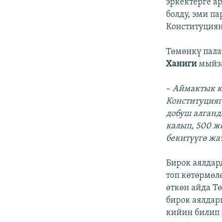
эркектерге а
болду, эми п
Конституциян
Төмөнкү пал
Ханиги
мыйза
–
Аймактык к
Конституцияг
добуш алганд
калып, 500 же
бекитүүгө жат
Бирок аялдар
топ көтөрмөл
өткөн айда Т
бирок аялдар
кийин билип 