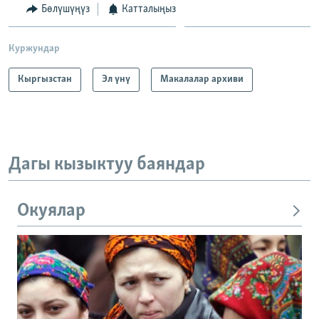
Бөлүшүңүз
Катталыңыз
Куржундар
Кыргызстан
Эл үнү
Макалалар архиви
Дагы кызыктуу баяндар
Окуялар