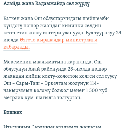
Алайда жана Кадамжайда сел жүрдү
Баткен жана Ош облустарындагы шейшемби
күндөгү нөшөр жаандан кийинки селдин
кесепетин жоюу иштери уланууда. Бул тууралуу 29-
июлда
Өзгөчө кырдаалдар министрлиги
кабарлады.
Мекеменин маалыматына караганда, Ош
облусунун Алай районунда
28-июлда нөшөр
жаандан кийин кокту-колоттон келген сел суусу
Ош – Сары-Таш – Эркечтам жолунун 114-
чакырымын көлөмү болжол менен 1 500 куб
метрлик кум-шагылга толтурган.
Бишкек
Италиянын Сардиния аралында жашаган