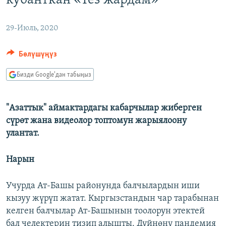
кубанткан «Тез жардам»
ОНЛАЙН ШЕРИНЕ
ЭЖЕ-СИҢДИЛЕР
АЗАТТЫК+
29-Июль, 2020
ЫҢГАЙСЫЗ СУРООЛОР
Бөлүшүңүз
Бизди Google'дан табыңыз
ЭЕ/АРнун бардык сайттары
"Азаттык" аймактардагы кабарчылар жиберген
сүрөт жана видеолор топтомун жарыялоону
улантат.
Нарын
Учурда Ат-Башы районунда балчылардын иши
кызуу жүрүп жатат. Кыргызстандын чар тарабынан
келген балчылар Ат-Башынын тоолорун этектей
бал челектерин тизип алышты. Дүйнөнү пандемия