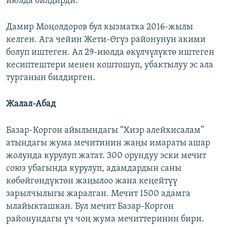
июлда билдирди.
Дамир Моңолдоров бул кызматка 2016-жылы
келген. Ага чейин Жети-Өгүз районунун акими
болуп иштеген. Ал 29-июлда өкүлчүлүктө иштеген
кесиптештери менен коштошуп, убактылуу эс ала
турганын билдирген.
Жалал-Абад
Базар-Коргон айылындагы “Хизр алейхисалам”
атындагы жума мечитинин жаңы имараты ашар
жолунда курулуп жатат. 300 орундуу эски мечит
союз убагында курулуп, адамдардын саны
көбөйгөндүктөн жаңылоо жана кеңейтүү
зарылчылыгы жаралган. Мечит 1500 адамга
ылайыкташкан. Бул мечит Базар-Коргон
районундагы үч чоң жума мечиттеринин бири.