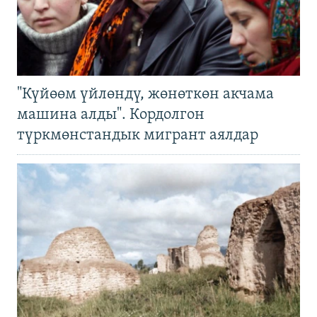
"Күйөөм үйлөндү, жөнөткөн акчама
машина алды". Кордолгон
түркмөнстандык мигрант аялдар