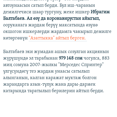
автоунаасын сатып берди. Бул иш-чаранын
демилгечиси шаар тургуну, жеке ишкер
Ибрагим
Балтабаев. Ал өзү да коронавирустан айыгып,
ооруканага жардам берүү максатында өзүнө
окшогон ишкерлерди жардамга чакырып демилге
көтөргөнүн
"Азаттыкка" айтып берген. ​
Балтабаев эки жумадан ашык созулган акциянын
жүрүшүндө эл тарабынан
979 148 сом
чогулса, 883
миң сомуна 2007-жылкы "Мерседес Спринтер"
үлгүсүндөгү тез жардам унаасы сатылып
алынганын, калган каражат муктаж болгон
жарандарга азык-түлүк жана дары-дармек
катарында таратылып берилерин айтып берди.