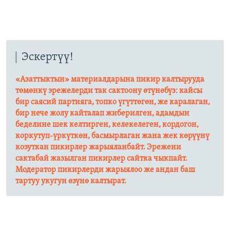
Эскертүү!
«Азаттыктын» материалдарына пикир калтырууда
төмөнкү эрежелерди так сактоону өтүнөбүз: кайсы
бир саясий партияга, топко үгүттөгөн, же каралаган,
бир нече жолу кайталап жиберилген, адамдын
беделине шек келтирген, келекелеген, кордогон,
коркутуп-үркүткөн, басмырлаган жана жек көрүүнү
козуткан пикирлер жарыяланбайт. Эрежени
сактабай жазылган пикирлер сайтка чыкпайт.
Модератор пикирлерди жарыялоо же андан баш
тартуу укугун өзүнө калтырат.​