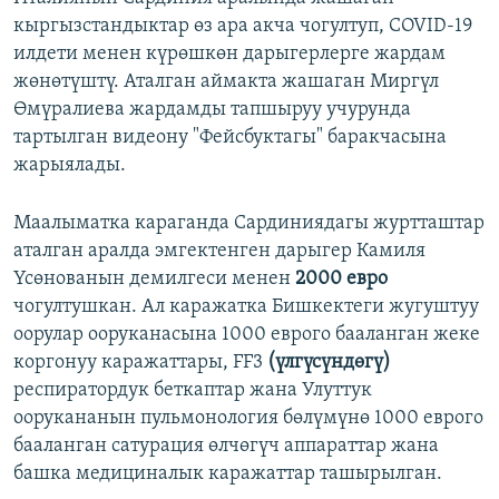
кыргызстандыктар өз ара акча чогултуп, COVID-19
илдети менен күрөшкөн дарыгерлерге жардам
жөнөтүштү. Аталган аймакта жашаган Миргүл
Өмүралиева жардамды тапшыруу учурунда
тартылган видеону "Фейсбуктагы" баракчасына
жарыялады.
Маалыматка караганда Сардиниядагы журтташтар
аталган аралда эмгектенген дарыгер Камиля
Үсөнованын демилгеси менен
2000
евро
чогултушкан. Ал каражатка Бишкектеги жугуштуу
оорулар ооруканасына 1000 еврого бааланган жеке
коргонуу каражаттары, FF3
(үлгүсүндөгү)
респиратордук беткаптар жана Улуттук
оорукананын пульмонология бөлүмүнө 1000 еврого
бааланган сатурация өлчөгүч аппараттар жана
башка медициналык каражаттар ташырылган.