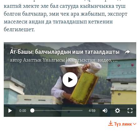
каптай электе эле бал сатууда кыйынчыкка туш
болгон балчылар, эми чек ара жабылып, экспорт
маселеси андан да татаалдашып кеткенин
белгилешет.
Ат-Башы: балчылардын иши татаалдашты
автор
Азаттык Үналгысы | Кыргызстан: видео, фото, кабарлар
No media source currently available
Auto
0:00
4:59
240p
Түз линк
360p