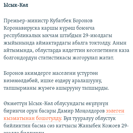
Auto
240p
360p
480p
480p
Ысык-Көл
720p
720p
1080p
Премьер-министр Кубатбек Боронов
1080p
Коронавируска каршы күрөш боюнча
республикалык ыкчам штабдын 29-июлдагы
жыйынында аймактардагы абалга токтолду. Анын
айтымында, облустарда илдеттин кесепетинен каза
болгондордун статистикасы жогорулап жатат.
Боронов акимдерге маселени үстүртөн
көзөмөлдөбөй, ишке өздөрү аралашууну,
тапшырманы жүзөгө ашырууну тапшырды.
Өкмөттүн Ысык-Көл облусундагы өкүлүнүн
биринчи орун басары Дамир Моңолдоров
ээлеген
кызматынан бошотулду.
Бул тууралуу облустук
бийликтин басма сөз катчысы Жаныбек Кожоев 29-