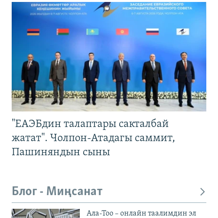
"ЕАЭБдин талаптары сакталбай
жатат". Чолпон-Атадагы саммит,
Пашиняндын сыны
Блог - Миңсанат
Ала-Тоо – онлайн таалимдин эл