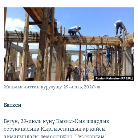
Жаңы мечиттин курулушу. 29-июль, 2020-ж.
Баткен
Бүгүн, 29-июль күнү Кызыл-Кыя шаардык
ооруканасына Кыргызстандын ар кайсы
аймагындагы демөөрчүлөр "Тез жардам"