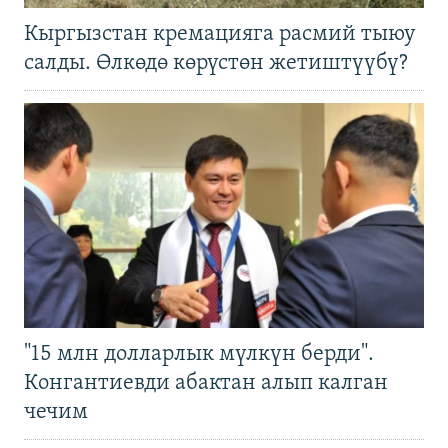
Кыргызстан кремацияга расмий тыюу
салды. Өлкөдө көрүстөн жетиштүүбү?
"15 млн долларлык мүлкүн берди".
Конгантиевди абактан алып калган
чечим