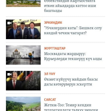
Өзбекстандан Кыргызстанга
өткөн айылдарда каттоо иши
башталды
ЭРКИНДИК
"75чилердин каты": Бишкек соту
кандай чечим чыгарат?
ЖУРТТАШТАР
Москвадагы жардыруу:
Курьерлерди текшерүү күч алды
ЭЛ ҮНҮ
Өкмөт күйүүчү майдын баасы
дагы көтөрүлөрүн эскертти
САЯСАТ
Жетим-Тоо: Темир кендин
тегерегиндеги талкуу эмнени