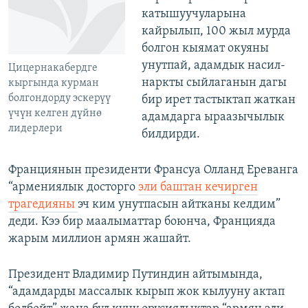
катышуучуларына
кайрылып, 100 жыл мурда
болгон кыямат окуяны
унутпай, адамдык насил-
Цицернакабердге
наркты сыйлаганын дагы
кыргында курман
болгондорду эскерүү
бир ирет тастыктап жаткан
үчүн келген дүйнө
адамдарга ыраазычылык
лидерлери
билдирди.
Франциянын президенти Франсуа Олланд Ереванга
“армениялык досторго
эли баштан кечирген
трагедияны
эч ким унутпасын айтканы келдим”
деди. Кээ бир маалыматтар боюнча, Францияда
жарым миллион армян жашайт.
Президент Владимир Путиндин айтымында,
“адамдарды массалык кырып жок кылууну актап