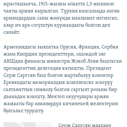
ырасташынча, 1915-жылкы апаатта 1,5 миллион
чакты армян кырылган. Түркия капсалаңда өлгөн
армяндардын саны жөнүндө маалымат негизсиз,
алар ич ара согуштун курмандыгы болгон деп
санайт.
Армениядагы зыяпатка Орусия, Франция, Сербия
жана Кипрдин президенттери, ошондой эле
АКШдан финансы министри Жэкоб Леви баштаган
президенттик делегация катышты. Президент
Серж Саргсян баш болгон мартабалуу коноктор
Еревандагы мемориалдык комплекске эскерүү
салтанаттын символу болгон саргылт розаны бир
даанадан коюшту. Мектеп окуучулары армян
жамааты бар өлкөлөрдүн кичинекей желектерин
булгалап турушту.
Серж Саргсян маараке