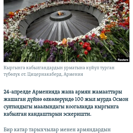
ОНЛАЙН ШЕРИНЕ
ЭЖЕ-СИҢДИЛЕР
АЗАТТЫК+
ЫҢГАЙСЫЗ СУРООЛОР
ЭЕ/АРнун бардык сайттары
Кыргынга кабылгандардын урматына күйүп турган
түбөлүк от. Цицернакаберд, Армения
24-апрелде Арменияда жана армян жамааттары
жашаган дүйнө өлкөлөрүндө 100 жыл мурда Осмон
султандыгы маалындагы коогалаңда кыргынга
кабылган кандаштарын эскеришти.
Бир катар тарыхчылар менен армяндардын