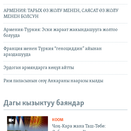
АРМЕНИЯ: ТАРЫХ ӨЗ ЖОЛУ МЕНЕН, САЯСАТ ӨЗ ЖОЛУ
МЕНЕН БОЛСУН
Армения-Түркия: Эски жараат жакындашууга жолтоо
болууда
Франция менен Түркия “геноциддин” айынан
араздашууда
Эрдоган армяндарга көңүл айтты
Рим папасынын сөзү Анкараны нааразы кылды
Дагы кызыктуу баяндар
КООМ
Чоң-Кара жана Таш-Төбө: