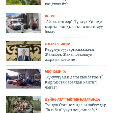
каңкуулайт?
КООМ
"Абалы өтө оор". Түндүк Кипрде
кыргызстандык кызга кол салуу
болду
ӨЗГӨЧӨ ПИКИР
Көрүнүктүү тарыхнаамачы
Жаныбек Жакыпбековдун
жаркын элесине
ЭКОНОМИКА
"Күйүүчү май дагы кымбаттайт".
Кыргызстан абалдан кантип
чыгат?
ДҮЙНӨ АЗАТТЫКТЫН НАЗАРЫНДА
Түндүк Ооганстандагы чабуулдар
"Талибан" үчүн чоң сынообу?