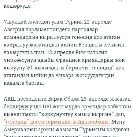
көшөрүүдө.
Ушундай жүйөдөн улам Түркия 22-апрелде
Австрия парламентиндеги партиялар
армяндардын кырылуусун геноцид деп атаган
кайрылуу жасагандан кийин Венадагы элчисин
чакыртып алган. 12-апрелде Рим католик
чиркөөсүнүн адыйы Франциск армяндарды жок
кылууну 20-кылымдагы биринчи “геноцид” деп
атагандан кийин да Анкара жогорудагыдай
кадамга барган.
АКШ президенти Барак Обама 23-апрелде жасаган
билдирүүсүндө 100 жыл мурда армяндар кабылган
кыянаттыкты “коркунучтуу кызыл кыргын” деп,
“геноцид” деген терминди пайдаланбады.
Муну
Американын армян жамааты Түркияны колдогон