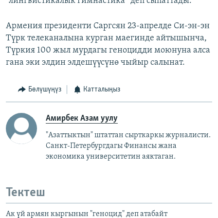
“лингвистикалык гимнастика” деп сыпаттады.
Армения президенти Саргсян 23-апрелде Си-эн-эн
Түрк телеканалына курган маегинде айтышынча,
Түркия 100 жыл мурдагы геноцидди моюнуна алса
гана эки элдин элдешүүсүнө чыйыр салынат.
Бөлүшүңүз
Катталыңыз
Амирбек Азам уулу
"Азаттыктын" штаттан сырткаркы журналисти.
Санкт-Петербургдагы Финансы жана
экономика университетин аяктаган.
Тектеш
Ак үй армян кыргынын "геноцид" деп атабайт