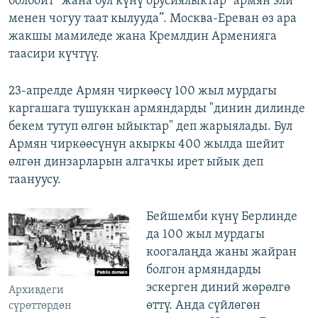
болбойт” жана бул күнү орусиялыктар “армян эли
менен чогуу таат кылууда”. Москва-Ереван өз ара
жакшы мамиледе жана Кремлдин Арменияга
таасири күчтүү.
23-апрелде Армян чиркөөсү 100 жыл мурдагы
каргашага тушуккан армяндарды "динин дилинде
бекем тутуп өлгөн ыйыктар" деп жарыялады. Бул
Армян чиркөөсүнүн акыркы 400 жылда шейит
өлгөн динзарларын алгачкы ирет ыйык деп
таануусу.
Бейшемби күнү Берлинде
да 100 жыл мурдагы
коогалаңда жаны жайран
болгон армяндарды
эскерген диний жөрөлгө
Архивдеги
өттү. Анда сүйлөгөн
сүрөттөрдөн