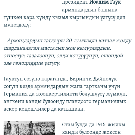
президент
Иоахим Гаук
армяндардын башына
түшкөн кара күндү кызыл кыргындын үлгүсү деп
мүнөздөдү:
- Армяндардын тагдыры 20-кылымда катаал жолду
шарданалаган массалык жок кылуулардын,
этностук тазалоонун, элди көчүрүүнүн, ошондой
эле геноциддин үлгүсү.
Гауктун сөзүнө караганда, Биринчи Дүйнөлүк
согуш кезде армяндардын жапа тартканы үчүн
Германия да жоопкерчиликти бөлүшүүсү мүмкүн,
анткени канды булоонду пландоого германиялык
аскер кеңешчилер да катышкан.
Стамбулда да 1915-жылкы
канды булоондо жексен