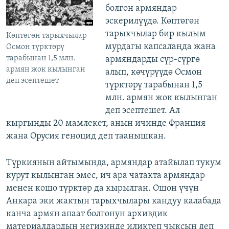
болгон армяндар
эскерилүүдө. Көптөгөн
тарыхчылар бир кылым
Көптөгөн тарыхчылар
мурдагы капсалаңда жана
Осмон түрктөрү
тарабынан 1,5 млн.
армяндарды сүр-сүргө
армян жок кылынган
алып, көчүрүүдө Осмон
деп эсептешет
түрктөрү тарабынан 1,5
млн. армян жок кылынган
деп эсептешет. Ал
кыргынды 20 мамлекет, анын ичинде Франция
жана Орусия геноцид деп таанышкан.
Түркиянын айтымында, армяндар атайылап тукум
курут кылынган эмес, ич ара чатакта армяндар
менен кошо түрктөр да кырылган. Ошон үчүн
Анкара эки жактын тарыхчылары кандуу калабада
канча армян апаат болгонун архивдик
материалдардын негизинде иликтеп чыксын деп