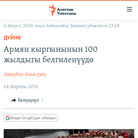
Линктер
Мазмунга
өтүңүз
6-Август, 2026-жыл, бейшемби, Бишкек убактысы 23:28
Навигацияга
ЖАҢЫЛЫКТАР
өтүңүз
ДҮЙНӨ
КЫРГЫЗСТАН
Издөөгө
Армян кыргынынын 100
салыңыз
ДҮЙНӨ
КЫРГЫЗСТАН
жылдыгы белгиленүүдө
УКРАИНА
САЯСАТ
ДҮЙНӨ
Амирбек Азам уулу
АТАЙЫН ИЛИКТӨӨ
ЭКОНОМИКА
БОРБОР АЗИЯ
24-Апрель, 2015
ТВ ПРОГРАММАЛАР
МАДАНИЯТ
ПОДКАСТ
БҮГҮН АЗАТТЫКТА
Бөлүшүңүз
ӨЗГӨЧӨ ПИКИР
ЭКСПЕРТТЕР ТАЛДАЙТ
Бизди Google'дан табыңыз
БИЗ ЖАНА ДҮЙНӨ
Русский
ДАНИСТЕ