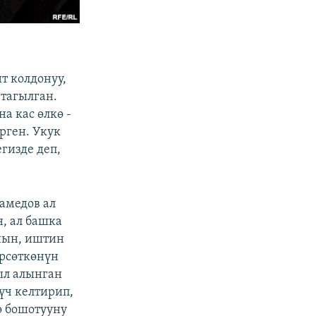
т колдонуу,
тагылган.
 кас өлкө -
рген. Укук
гизде деп,
амедов ал
, ал башка
нын, иштин
өрсөткөнүн
был алынган
үч келтирип,
ө бошотууну