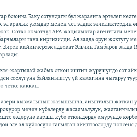
р боюнча Баку сотундагы бул жараянга эртелеп келг
, эл аралык уюмдар менен чет элдик элчиликтердин ө
жок. Сотко өкмөтчүл АРА жаңылыктар агенттиги менен 
арчылары гана киргизилди. Ал залда орун жоктугу м
. Бирок кийинчерээк адвокат Эльчин Гамбаров залда 1
арлады.
ым-жартылай жабык өткөн иштин жүрүшүндө сот айы
ден соолугуна байланыштуу үй камагына чыгаруу туу
о четке каккан.
 азери кызматынын жазышынча, айыпталып жаткан у
рокурор менен күбөлөрдү жасалмалулук, жалганчылы
 иште өздөрүнө каршы күбө өткөндөрдү өмүрүндө көрб
ой эле ал күйөөсүнө тагылган айыптоолорду нонсенс д