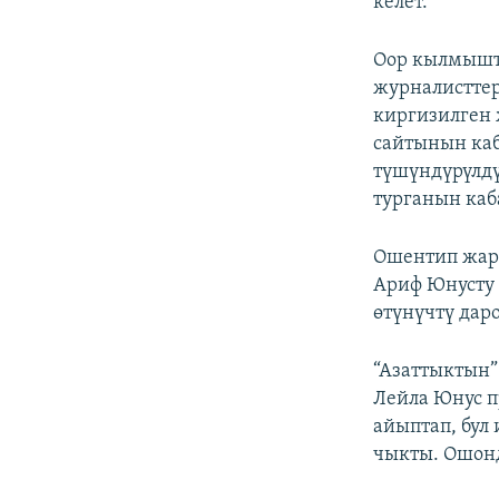
келет.
Оор кылмышта
журналисттер
киргизилген 
сайтынын каб
түшүндүрүлдү
турганын каб
Ошентип жар
Ариф Юнусту 
өтүнүчтү даро
“Азаттыктын”
Лейла Юнус п
айыптап, бул
чыкты. Ошонд