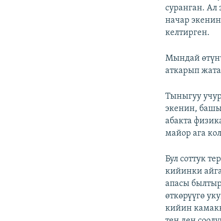
суранган. Ал
начар экенин
келтирген.
Мындай өтүнү
аткарып жата
Тыныгуу учур
экенин, баш
абакта физик
майор ага ко
Бул соттук т
кийинки айга
апасы былтыр
өткөрүүгө ук
кийин камакк
тең ден соол