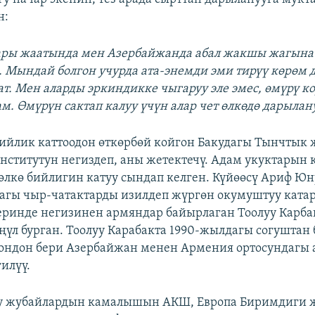
н:
ары жаатында мен Азербайжанда абал жакшы жагына
. Мындай болгон учурда ата-энемди эми тирүү көрөм 
тат. Мен аларды эркиндикке чыгаруу эле эмес, өмүрү к
ам. Өмүрүн сактап калуу үчүн алар чет өлкөдө дарылан
ийлик каттоодон өткөрбөй койгон Бакудагы Тынчтык 
нститутун негиздеп, аны жетектечү. Адам укуктарын 
өлкө бийлигин катуу сындап келген. Күйөөсү Ариф Ю
агы чыр-чатактарды изилдеп жүргөн окумуштуу катар
ринде негизинен армяндар байырлаган Тоолуу Карба
өңүл бурган. Тоолуу Карабакта 1990-жылдагы согуштан
ондон бери Азербайжан менен Армения ортосундагы
илүү.
чу жубайлардын камалышын АКШ, Европа Биримдиги 