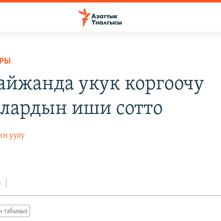
АРЫ
айжанда укук коргоочу
лардын иши сотто
н уулу
з
ан табыңыз