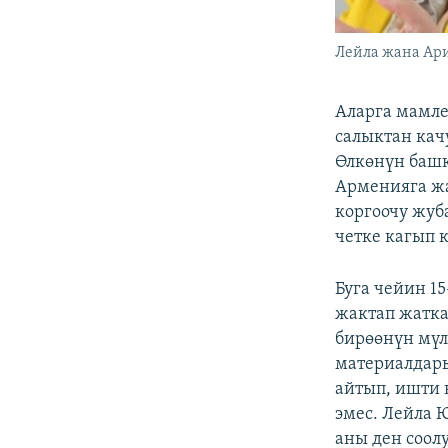
Лейла жана Ар
Аларга мамле
салыктан кач
Өлкөнүн башк
Арменияга ж
коргоочу жуб
четке кагып к
Буга чейин 1
жактап жатка
бирөөнүн мүл
материалдары
айтып, ишти 
эмес. Лейла 
аны ден соол