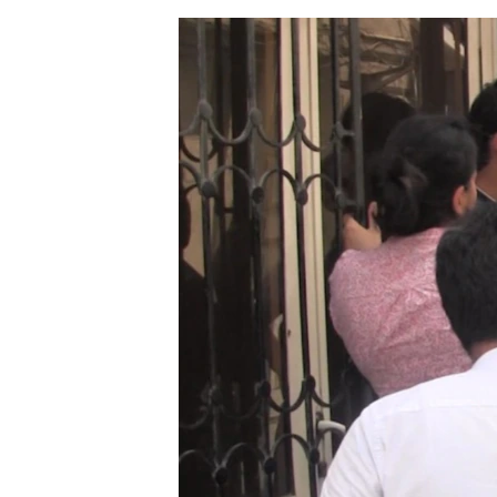
ЭЖЕ-СИҢДИЛЕР
АЗАТТЫК+
ЫҢГАЙСЫЗ СУРООЛОР