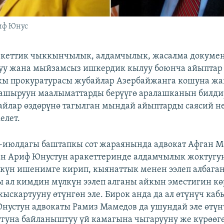
иф Юнус
кеттик чыккынчылык, алдамчылык, жасалма докумен
уу жана мыйзамсыз ишкердик кылуу боюнча айыптар 
ы прокуратурасы жубайлар Азербайжанга кошуна жана
ашыруун маалыматтарды берүүгө аралашканын билди
айлар өздөрүнө тагылган мындай айыптарды саясий не
елет.
5-июлдагы баштапкы сот жараянында адвокат Афган М
н Ариф Юнустун аракеттеринде алдамчылык жоктугун
күн ишенимге кирип, кыянаттык менен ээлеп албага
 ал кимдин мүлкүн ээлеп алганы айкын эместигин к
кыскартууну өтүнгөн эле. Бирок анда да ал өтүнүч ка
Юнустун адвокаты Рамиз Мамедов да ушундай эле өтүн
угуна байланыштуу үй камагына чыгарууну же күрөөг