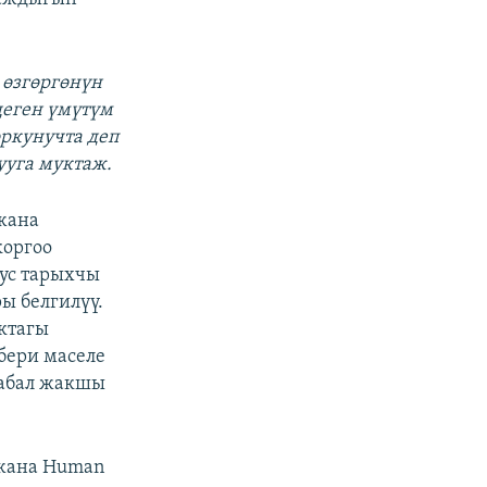
 өзгөргөнүн
деген үмүтүм
оркунучта деп
ууга муктаж.
жана
коргоо
нус тарыхчы
ы белгилүү.
ктагы
 бери маселе
 абал жакшы
жана Human