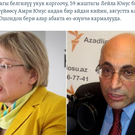
гы белгилүү укук коргоочу, 59 жаштагы Лейла Юнус 
үйөөсү Амри Юнус андан бир айдан кийин, августта 
 Ошондон бери алар абакта өз-өзүнчө кармалууда.