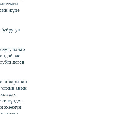
ламаттыгы
арын жүйө
 буйругун
оолугу начар
ондой эле
губов деген
а оюндарынан
а чейин анын
араларды
 эки күндөн
ин экөөнүн
таждыгын