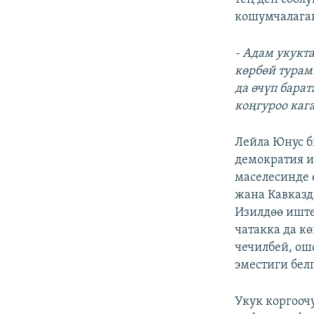
кошумчалага
- Адам укукт
көрбөй турам
да өчүп бара
коңгуроо каг
Лейла Юнус б
демократия и
маселесинде 
жана Кавказд
Изилдөө иште
чатакка да к
чечилбей, ош
эместиги белг
Укук коргоо