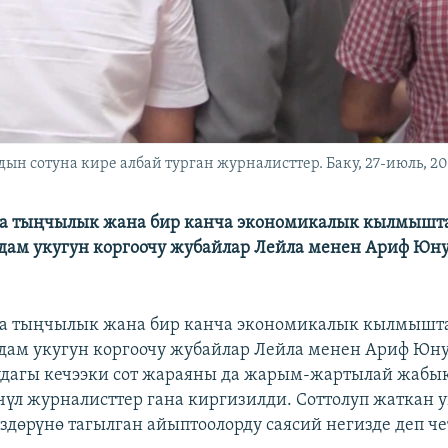
ын сотуна кире албай турган журналисттер. Баку, 27-июль, 20
а тыңчылык жана бир канча экономикалык кылмышт
дам укугун коргоочу жубайлар Лейла менен Ариф Юну
а тыңчылык жана бир канча экономикалык кылмышт
дам укугун коргоочу жубайлар Лейла менен Ариф Юну
удагы кечээки сот жараяны да жарым-жартылай жабык 
үл журналисттер гана киргизилди. Соттолуп жаткан 
өздөрүнө тагылган айыптоолорду саясий негизде деп ч