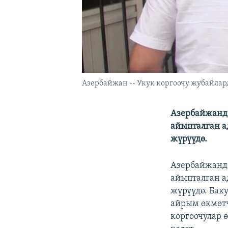
Азербайжан -- Укук коргоочу жубайлард
Азербайжанд
айыпталган а
жүрүүдө.
Азербайжанд
айыпталган а
жүрүүдө. Бак
айрым өкмөтч
коргоочулар 