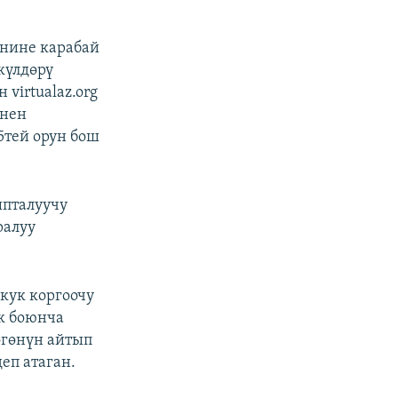
енине карабай
күлдөрү
virtualaz.org
енен
5тей орун бош
пталуучу
ралуу
кук коргоочу
к боюнча
өгөнүн айтып
еп атаган.