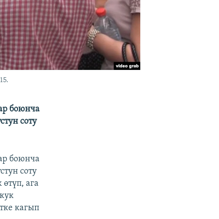
15.
ар боюнча
стун соту
ар боюнча
стун соту
өтүп, ага
укук
етке кагып