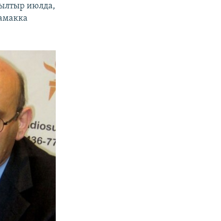
былтыр июлда,
камакка