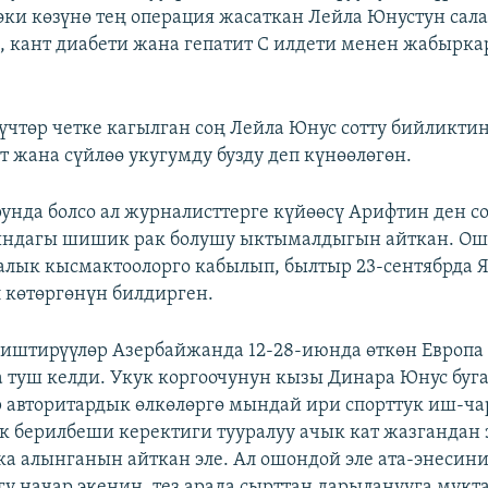
 эки көзүнө тең операция жасаткан Лейла Юнустун са
, кант диабети жана гепатит С илдети менен жабырк
чтөр четке кагылган соң Лейла Юнус сотту бийликтин
т жана сүйлөө укугумду бузду деп күнөөлөгөн.
унда болсо ал журналисттерге күйөөсү Арифтин ден с
ындагы шишик рак болушу ыктымалдыгын айткан. Ош
алык кысмактоолорго кабылып, былтыр 23-сентябрда Я
л көтөргөнүн билдирген.
ериштирүүлөр Азербайжанда 12-28-июнда өткөн Европ
 туш келди. Укук коргоочунун кызы Динара Юнус буг
 авторитардык өлкөлөргө мындай ири спорттук иш-ч
ук берилбеши керектиги тууралуу ачык кат жазгандан
а алынганын айткан эле. Ал ошондой эле ата-энесин
угу начар экенин, тез арада сырттан дарыланууга мук