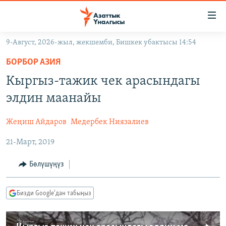
Линктер
Мазмунга
өтүңүз
9-Август, 2026-жыл, жекшемби, Бишкек убактысы 14:54
Навигацияга
ЖАҢЫЛЫКТАР
өтүңүз
БОРБОР АЗИЯ
КЫРГЫЗСТАН
Издөөгө
Кыргыз-тажик чек арасындагы
салыңыз
ДҮЙНӨ
КЫРГЫЗСТАН
элдин маанайы
УКРАИНА
САЯСАТ
ДҮЙНӨ
Жеңиш Айдаров
Медербек Ниязалиев
АТАЙЫН ИЛИКТӨӨ
ЭКОНОМИКА
БОРБОР АЗИЯ
21-Март, 2019
ТВ ПРОГРАММАЛАР
МАДАНИЯТ
ПОДКАСТ
БҮГҮН АЗАТТЫКТА
Бөлүшүңүз
ӨЗГӨЧӨ ПИКИР
ЭКСПЕРТТЕР ТАЛДАЙТ
Бизди Google'дан табыңыз
БИЗ ЖАНА ДҮЙНӨ
Русский
ДАНИСТЕ