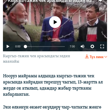
Кыргыз-тажик чек арасындагы элдин маанайы
ОНЛАЙН ШЕРИНЕ
ЭЖЕ-СИҢДИЛЕР
АЗАТТЫК+
No media source currently available
ЫҢГАЙСЫЗ СУРООЛОР
ЭЕ/АРнун бардык сайттары
0:00
7:00
Кыргыз-тажик чек арасындагы элдин
Түз линк
маанайы
Нооруз майрамы алдында кыргыз-тажик чек
арасында кайрадан тирешүү чыгып, 13-мартта ал
жерде ок атылып, адамдар жабыр тартканы
кабарланган.
Эки өлкөнүн өкмөт өкүлдөрү чыр-чатакты жөнгө