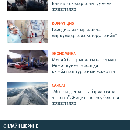
Бийик чокуларга чыгуу үчүн
жаңы талап
КОРРУПЦИЯ
Гемодиализ чыры: акча
маркумдарга да которулганбы?
ЭКОНОМИКА
Мунай базарындагы каатчылык:
Өкмөт күйүүчү май дагы
кымбаттай турганын эскертти
САЯСАТ
"Мыкты даярдыгы барлар гана
чыксын". Жеңиш чокусу боюнча
жаңы талап
ОНЛАЙН ШЕРИНЕ