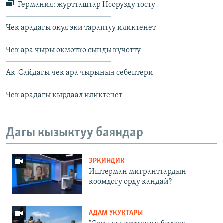
Германия: журтташтар Ноорузду тосту
Чек арадагы окуя эки тараптуу иликтенет
Чек ара чыры өкмөткө сынды күчөттү
Ак-Сайдагы чек ара чырынын себептери
Чек арадагы кырдаал иликтенет
Дагы кызыктуу баяндар
ЭРКИНДИК
Иштерман мигранттардын
коомдогу орду кандай?
АДАМ УКУКТАРЫ