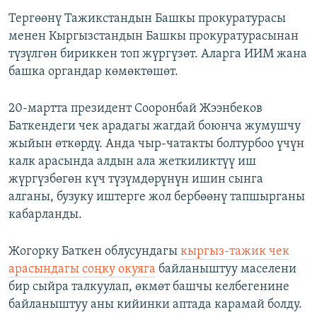
Тергөөнү Тажикстандын Башкы прокуратурасы
менен Кыргызстандын Башкы прокуратурасынан
түзүлгөн бириккен топ жүргүзөт. Аларга ИИМ жана
башка органдар көмөктөшөт.
20-мартта президент Сооронбай Жээнбеков
Баткендеги чек арадагы жагдай боюнча жумушчу
жыйын өткөрдү. Анда чыр-чатакты болтурбоо үчүн
калк арасында алдын ала жеткиликтүү иш
жүргүзбөгөн күч түзүмдөрүнүн ишин сынга
алганы, бузуку иштерге жол бербөөнү тапшырганы
кабарланды.
Жогорку Баткен облусундагы
кыргыз-тажик чек
арасындагы соңку окуяга
байланыштуу маселени
бир сыйра талкуулап, өкмөт башчы келбегенине
байланыштуу аны кийинки аптада карамай болду.