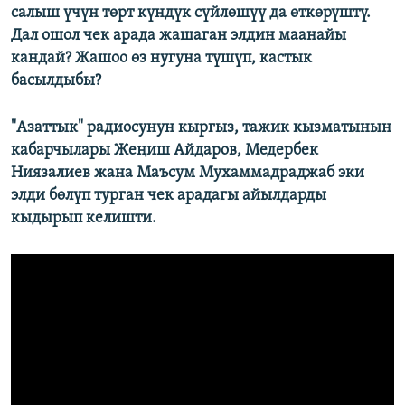
салыш үчүн төрт күндүк сүйлөшүү да өткөрүштү.
Дал ошол чек арада жашаган элдин маанайы
кандай? Жашоо өз нугуна түшүп, кастык
басылдыбы?
"Азаттык" радиосунун кыргыз, тажик кызматынын
кабарчылары Жеңиш Айдаров, Медербек
Ниязалиев жана Маъсум Мухаммадраджаб эки
элди бөлүп турган чек арадагы айылдарды
кыдырып келишти.