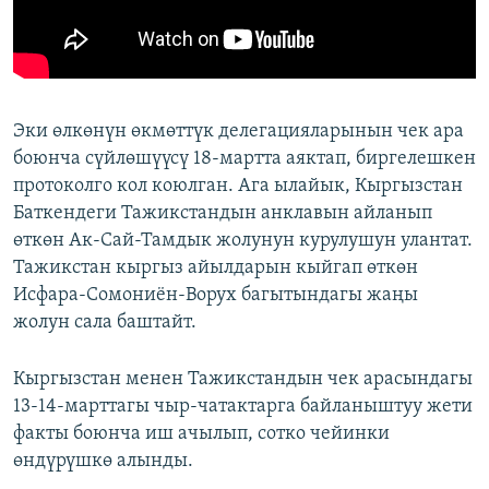
Эки өлкөнүн өкмөттүк делегацияларынын чек ара
боюнча сүйлөшүүсү 18-мартта аяктап, биргелешкен
протоколго кол коюлган. Ага ылайык, Кыргызстан
Баткендеги Тажикстандын анклавын айланып
өткөн Ак-Сай-Тамдык жолунун курулушун улантат.
Тажикстан кыргыз айылдарын кыйгап өткөн
Исфара-Сомониён-Ворух багытындагы жаңы
жолун сала баштайт.
Кыргызстан менен Тажикстандын чек арасындагы
13-14-марттагы чыр-чатактарга байланыштуу жети
факты боюнча иш ачылып, сотко чейинки
өндүрүшкө алынды.