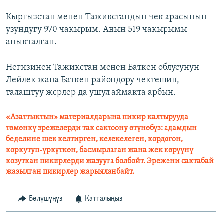
Кыргызстан менен Тажикстандын чек арасынын
узундугу 970 чакырым. Анын 519 чакырымы
аныкталган.
Негизинен Тажикстан менен Баткен облусунун
Лейлек жана Баткен райондору чектешип,
талаштуу жерлер да ушул аймакта арбын.
«Азаттыктын» материалдарына пикир калтырууда
төмөнкү эрежелерди так сактоону өтүнөбүз: адамдын
беделине шек келтирген, келекелеген, кордогон,
коркутуп-үркүткөн, басмырлаган жана жек көрүүнү
козуткан пикирлерди жазууга болбойт. Эрежени сактабай
жазылган пикирлер жарыяланбайт.
Бөлүшүңүз
Катталыңыз