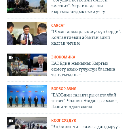
"Согушка кеткенин билген
эмеспиз". Украинада эки
кыргызстандык окко учту
САЯСАТ
"15 млн долларлык мүлкүн берди".
Конгантиевди абактан алып
калган чечим
ЭКОНОМИКА
ЕАЭБдин жыйыны: Кыргыз
өкмөтү азык-түлүктүн баасына
тынчсызданат
БОРБОР АЗИЯ
"ЕАЭБдин талаптары сакталбай
жатат". Чолпон-Атадагы саммит,
Пашиняндын сыны
КООПСУЗДУК
"Эң биринчи – камсыздандыруу".