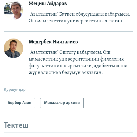
Жеңиш Айдаров
"Азаттыктын" Баткен облусундагы кабарчысы.
Ош мамлекеттик университетин аяктаган.
Медербек Ниязалиев
"Азаттыктын" Оштогу кабарчысы. Ош
мамлекеттик университетинин филология
факультетинин кыргыз тили, адабияты жана
журналистика бөлүмүн аяктаган.
Куржундар
Борбор Азия
Макалалар архиви
Тектеш