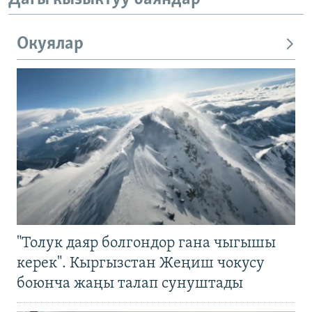
Окуялар
"Толук даяр болгондор гана чыгышы
керек". Кыргызстан Жеңиш чокусу
боюнча жаңы талап сунуштады