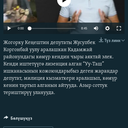
No media source currently available
ОНЛАЙН ШЕРИНЕ
ЭЖЕ-СИҢДИЛЕР
АЗАТТЫК+
ЫҢГАЙСЫЗ СУРООЛОР
Auto
0:00
8:45
240p
Түз линк
Жогорку Кеңештин депутаты Жусупбек
ЭЕ/АРнун бардык сайттары
360p
Коргонбай уулу аралашкан Кадамжай
районундагы көмүр кендин чыры аяктай элек.
480p
Auto
240p
360p
480p
Кенди иштетүүгө лизенция алган “Уу-Таш”
720p
ишканасынын кожоюндарыбыз деген жарандар
720p
1080p
1080p
депутат, милиция кызматкери аралашып, көмүр
кенин тартып алганын айтууда. Азыр соттук
териштирүү уланууда.
Бөлүшүңүз