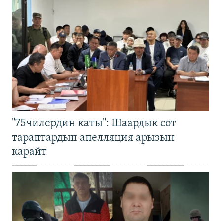
"75чилердин каты": Шаардык сот
тараптардын апелляция арызын
карайт