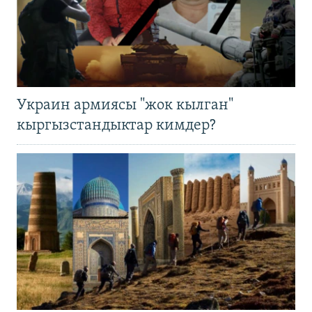
Украин армиясы "жок кылган"
кыргызстандыктар кимдер?