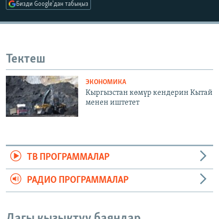
Бизди Google'дан табыңыз
Тектеш
ЭКОНОМИКА
Кыргызстан көмүр кендерин Кытай
менен иштетет
ТВ ПРОГРАММАЛАР
РАДИО ПРОГРАММАЛАР
Дагы кызыктуу баяндар