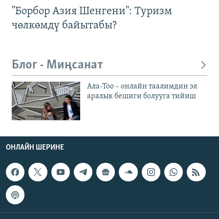
"Борбор Азия Шенгени": Туризм
чөлкөмдү байытабы?
Блог - Миңсанат
Ала-Тоо – онлайн таалимдин эл
аралык бешиги болууга тийиш
ОНЛАЙН ШЕРИНЕ