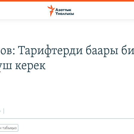
ров: Тарифтерди баары б
үш керек
з
ан табыңыз