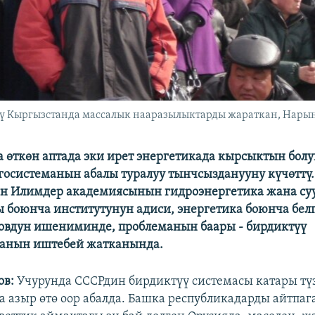
ү Кыргызстанда массалык нааразылыктарды жараткан, Нарын,
 өткөн аптада эки ирет энергетикада кырсыктын бол
госистеманын абалы туралуу тынчсызданууну күчөттү.
н Илимдер академиясынын гидроэнергетика жана су
 боюнча институтунун адиси, энергетика боюнча белг
овдун ишениминде, проблеманын баары - бирдиктүү
манын иштебей жатканында.
ов:
Учурунда СССРдин бирдиктүү системасы катары тү
а азыр өтө оор абалда. Башка республикадарды айтпаг