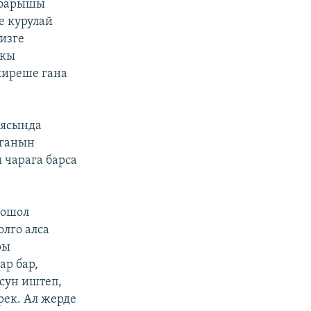
 барышы
е курулай
изге
ркы
киреше гана
иясында
лганын
 чарага барса
 ошол
лго алса
ры
ар бар,
сун иштеп,
рек. Ал жерде