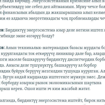
й пайда көрбөдү. Энергосистеманын кризисине алып к
субъективдүү эле себеп деп айтмакмын. Муну чечсе бол
л финансылык абалдын да жакшырышына алып келме
ким өз алдынча энергетикадагы чоң проблемаларды чеч
ов:
Бирдиктүү энергосистема азыр деле негизи иштеп ж
ибинде эмне өзгөрүү болду?
ов:
Анын техникалык-материалдык базасы мурдагы бо
 курулгандагы ток өткөрүүчү линиялар дале бар, алар
гизги маселе башкаруучу бирдиктүү диспетчердик бор
а. Анысы деле түшүнүктүү, башкаруучу ал борбор
вдик буйрук берүүчү мезгилдин тушунда курулган. Алб
н. Бүгүн андай кырдаалда иштегенге мүмкүн эмес. Дем
к борборду азыркы рынок экономикасынын шартына
рыш керек. Ошол ишти эч ким жасабай жатат.
лганда, бирдиктүү энергосистема иштейт, бирок на