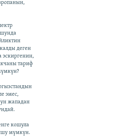
вропанын,
лектр
ушунда
ийликтин
 калды деген
а эскиргенин,
Акчаны тариф
мүмкүн?
ргызстандын
ле эмес,
нун жападан
ундай.
енге кошула
ушу мүмкүн.