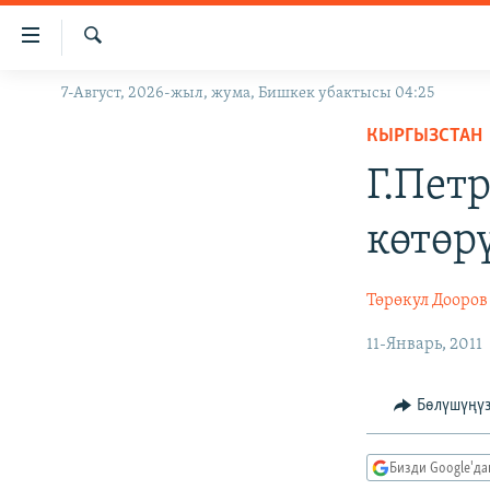
Линктер
Мазмунга
өтүңүз
Издөө
7-Август, 2026-жыл, жума, Бишкек убактысы 04:25
ЖАҢЫЛЫКТАР
Навигацияга
өтүңүз
КЫРГЫЗСТАН
КЫРГЫЗСТАН
Издөөгө
Г.Пет
ДҮЙНӨ
КЫРГЫЗСТАН
салыңыз
УКРАИНА
САЯСАТ
ДҮЙНӨ
көтөр
АТАЙЫН ИЛИКТӨӨ
ЭКОНОМИКА
БОРБОР АЗИЯ
ТВ ПРОГРАММАЛАР
МАДАНИЯТ
Төрөкул Дооров
ПОДКАСТ
БҮГҮН АЗАТТЫКТА
11-Январь, 2011
ӨЗГӨЧӨ ПИКИР
ЭКСПЕРТТЕР ТАЛДАЙТ
Бөлүшүңү
БИЗ ЖАНА ДҮЙНӨ
ДАНИСТЕ
Бизди Google'д