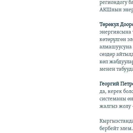
региондогу б
АКШнын энерг
Төрөкул Доор
энергиясына 
көтөрүлгөн э
алмашуусуна 
сөздөр айтыл
көп жабдуула
менен табууд
Георгий Петр
да, керек бол
системаны өн
жалгыз жолу 
Кыргызстанда
бербейт элем