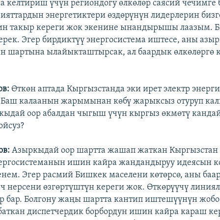
 келтириш үчүн региондогу өлкөлөр саясий чечимге
ияттардын энергетиктери өздөрүнүн лидерлерин бизг
ин такыр кереги жок экенине ынандырышы лаазым. Б
ерек. Эгер бирдиктүү энергосистема иштесе, аны азы
 шартына ылайыкташтырсак, ал баардык өлкөлөргө 
ов:
Өткөн аптада Кыргызстанда эки ирет электр энерг
. Баш калаанын жарымынан көбү жарыксыз отуруп ка
кыдай оор абалдан чыгыш үчүн кыргыз өкмөтү кандай
ойсуз?
ов:
Азыркыдай оор шартта жашап жаткан Кыргызстан
ергосистеманын ишин кайра жандандыруу идеясын ко
енем. Эгер расмий Бишкек маселени көтөрсө, аны баа
ч нерсени өзгөртүштүн кереги жок. Өткөрүүчү линиял
р бар. Болгону жаңы шартта кантип иштешүүнүн жобо
баткан диспетчердик борбордун ишин кайра караш ке