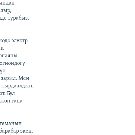
чындап
азыр,
де турабыз.
көдө электр
ни
ергияны
региондогу
чүн
 зарыл. Мен
ү кырдаалдын,
т. Бул
 жөн гана
стеманын
барабар экен.