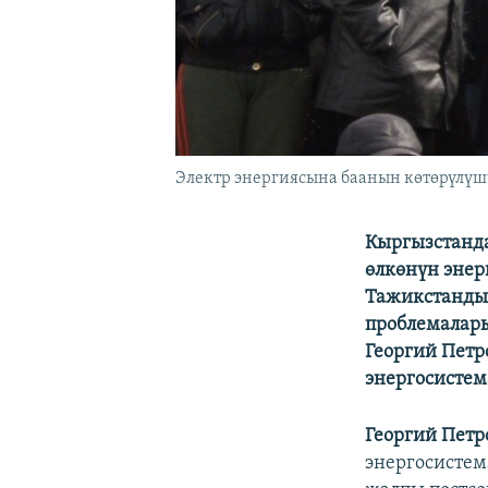
Электр энергиясына баанын көтөрүлүш
Кыргызстанда
өлкөнүн энер
Тажикстанды
проблемалары
Георгий Петр
энергосисте
Георгий Петр
энергосистем