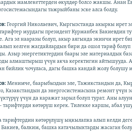
аардык мамлекеттерден өкүлдөр болсо жакшы. Анан Е
осистемасындагы тажрыйбаны эске алса болду.
ов:
Георгий Николаевич, Кыргызстанда акыркы ирет э
тарифтер мурдагы президент Курманбек Бакиевдин т
ле. Ага эл нааразы болуп, акыр аягында экинчи ирет б
алып келген жагдайлардын бири да ошол тариф болуп
ды. Азыр энергетиктердин баары эле материалдык баз
рды алмаштырыш үчүн акча керектигин айтышууда. 
ан бийлик чочуласа, дагы башка кандай жолу болушу 
ов:
Менимче, баарыбыздын эле, Тажикстандын да, Кы
со, Казакстандын да энергосистемасына ремонт үчүн э
үктүрүү үчүн да каражат зарыл болуп турат. Аны алуу
– тарифтерди көтөрүш керек. Тилекке каршы, абал уш
 тарифтердин көтөрүлүшү ыңкылапка алып келди дег
. Бакиев, балким, башка катачылыктарды жасаган бол