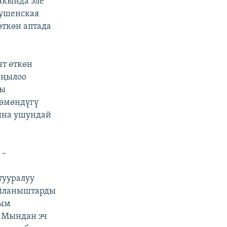
акында эле
Шушенская
өткөн аптада
нт өткөн
аңылоо
гы
төмөндүгү
ына ушундай
 –
тууралуу
айланыштарды
рым
 Мындан эч