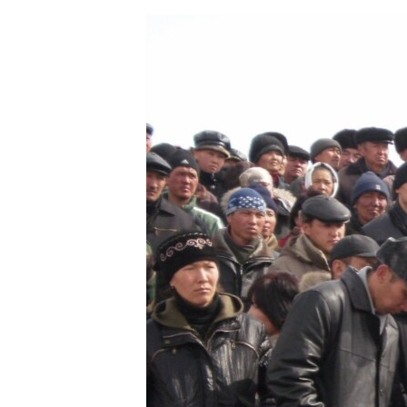
ЭЖЕ-СИҢДИЛЕР
АЗАТТЫК+
ЫҢГАЙСЫЗ СУРООЛОР