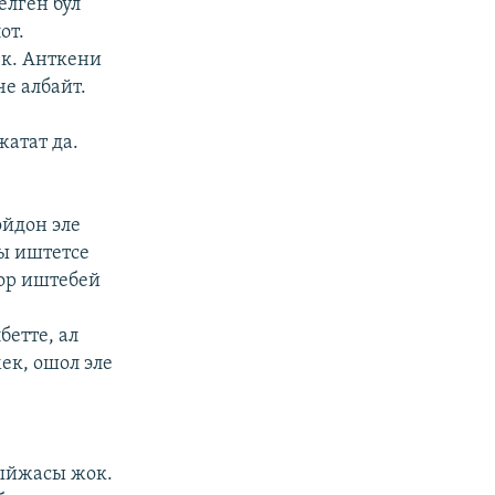
елген бул
от.
к. Анткени
е албайт.
атат да.
йдон эле
ды иштетсе
бор иштебей
етте, ал
ек, ошол эле
тыйжасы жок.