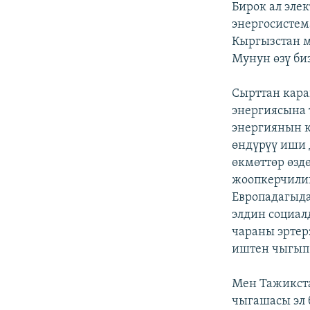
Бирок ал эле
энергосистем
Кыргызстан м
Мунун өзү би
Сырттан кара
энергиясына 
энергиянын к
өндүрүү иши 
өкмөттөр өзд
жоопкерчилик
Европадагыда
элдин социал
чараны эртер
иштен чыгып 
Мен Тажикст
чыгашасы эл 