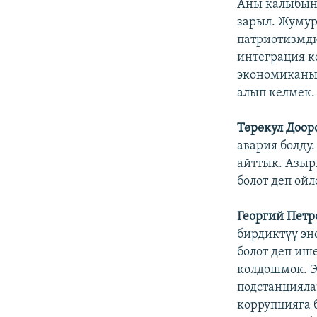
Аны калыбына
зарыл. Жумур
патриотизмд
интеграция к
экономиканын
алып келмек.
Төрөкул Доор
авария болду
айттык. Азыр
болот деп ойл
Георгий Петр
бирдиктүү эн
болот деп иш
колдошмок. Э
подстанцияла
коррупцияга 