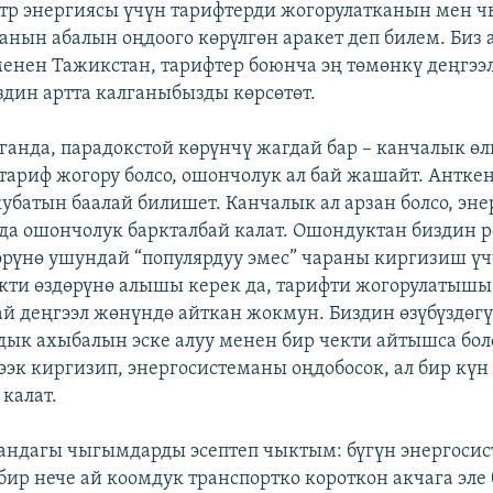
ктр энергиясы үчүн тарифтерди жогорулатканын мен 
анын абалын оңдоого көрүлгөн аракет деп билем. Биз 
енен Тажикстан, тарифтер боюнча эң төмөнкү деңгээл
здин артта калганыбызды көрсөтөт.
ганда, парадокстой көрүнчү жагдай бар – канчалык өл
тариф жогору болсо, ошончолук ал бай жашайт. Антке
убатын баалай билишет. Канчалык ал арзан болсо, эн
да ошончолук баркталбай калат. Ошондуктан биздин 
өрүнө ушундай “популярдуу эмес” чараны киргизиш ү
ти өздөрүнө алышы керек да, тарифти жогорулатышы
й деңгээл жөнүндө айткан жокмун. Биздин өзүбүздөг
дык ахыбалын эске алуу менен бир чекти айтышса боло
ээк киргизип, энергосистеманы оңдобосок, ал бир күн
калат.
андагы чыгымдарды эсептеп чыктым: бүгүн энергоси
бир нече ай коомдук транспортко короткон акчага эле 