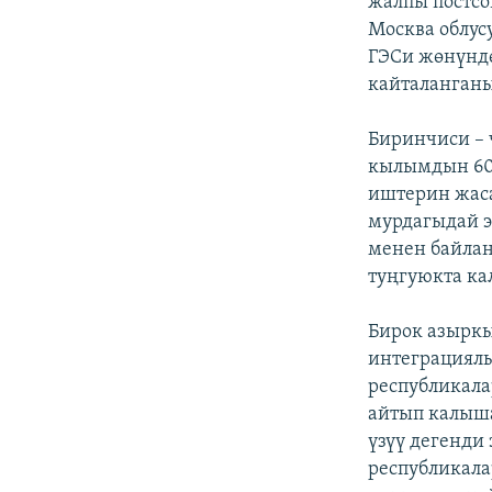
жалпы постсо
Москва облу
ГЭСи жөнүндө
кайталанганы
Биринчиси – 
кылымдын 60
иштерин жаса
мурдагыдай э
менен байлан
туңгуюкта ка
Бирок азыркы
интеграциялы
республикала
айтып калыша
үзүү дегенди
республикал