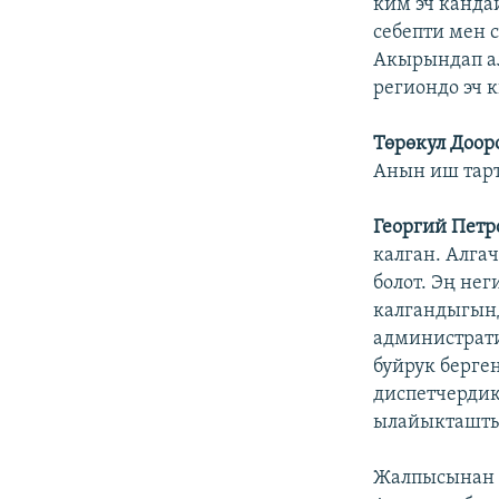
ким эч канда
себепти мен 
Акырындап а
региондо эч 
Төрөкул Доор
Анын иш тарт
Георгий Петр
калган. Алгач
болот. Эң не
калгандыгынд
администрати
буйрук берге
диспетчерди
ылайыкташты
Жалпысынан а