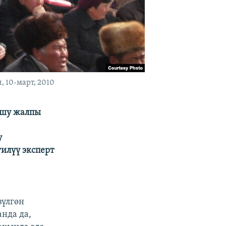
 10-март, 2010
ушу жалпы
у
илүү эксперт
зүлгөн
анда да,