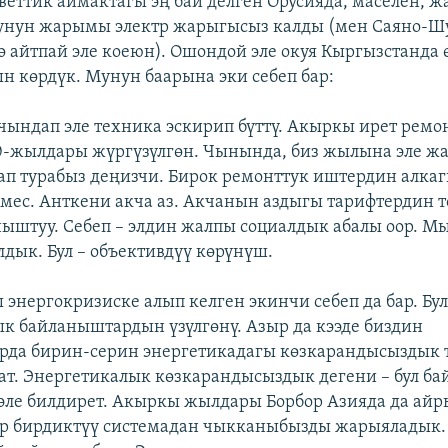
веттик аймактагы эң бай делген Орусияда, маселен, ж
сунун жарымы электр жарыгысыз калды (мен Саяно-
 айтпай эле коеюн). Ошондой эле окуя Кыргызстанда 
н көрдүк. Мунун баарына эки себеп бар:
чындап эле техника эскирип бүттү. Акыркы ирет ремо
-жылдары жүргүзүлгөн. Чынында, биз жылына эле ж
п турабыз деңизчи. Бирок ремонттук иштердин алка
мес. Анткени акча аз. Акчанын аздыгы тарифтердин 
ыштуу. Себеп – элдин жалпы социалдык абалы оор. М
лдык. Бул – объективдүү көрүнүш.
 энергокризиске алып келген экинчи себеп да бар. Бул
к байланыштардын үзүлгөнү. Азыр да кээде биздин
рда бирин-серин энергетикадагы көзкарандысыздык 
т. Энергетикалык көзкарандысыздык дегени – бул б
 эле билдирет. Акыркы жылдары Борбор Азияда да ай
ар бирдиктүү системадан чыкканыбызды жарыяладык.