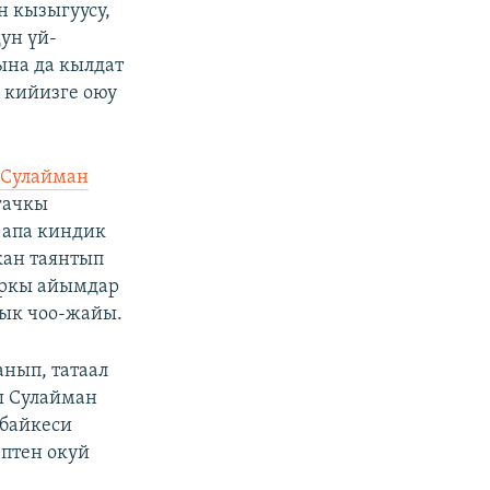
 кызыгуусу,
ун үй-
ына да кылдат
а кийизге оюу
Сулайман
гачкы
 апа киндик
кан таянтып
зыркы айымдар
лык чоо-жайы.
анып, татаал
ы Сулайман
 байкеси
птен окуй