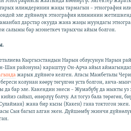
 этнографиясы жаатында көөнөргүс эмгектер жаратк
 тарых илимдеринин жаңы тармагын – этнография и
шондой эле дүйнөлүк этнография илиминин жетишкен
аманбап дарстар окууда жана жаңы муундагы этногр
ри салымы бар мээнеткеч тарыхчы айым болгон.
ы.
еталиева Кыргызстандын Нарын облусунун Нарын ра
ян-Шан районуна) караштуу Он-Арча айыл аймагында
агында
жарык дүйнөгө келген. Атасы Мамбеталы Чери
береси колунан көөрү төгүлгөн уста болгон, анча-мын
 да бар эле. Какендин энеси – Жумабүбү да мыкты уз 
ийиз сайып, өнөрлүү болчу. Ал тогуз бала төрөгөн, би
Сулайман) жана бир кызы (Какен) гана токтогон экен
асы Сыя багып алган экен. Дүйшөмбү экинчи дүйнөлү
ган.