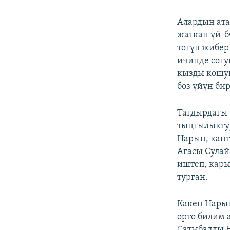
Алардын ат
жаткан үй-б
төгүп жибер
ичинде сог
кызды кошуп
боз үйүн би
Тагдырдагы 
тыңгылыктуу
Нарын, кант
Агасы Сулай
иштеп, кар
турган.
Какен Нарын
орто билим 
Сатыбалды Н