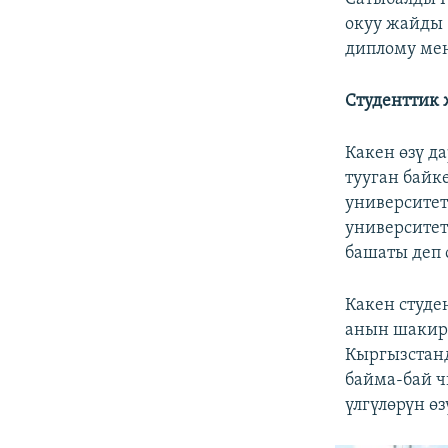
окуу жайды 
диплому мен
Студенттик 
Какен өзү да
тууган бай
университет
университет
башаты деп 
Какен студе
анын шакирт
Кыргызстанд
байма-бай ч
үлгүлөрүн өз