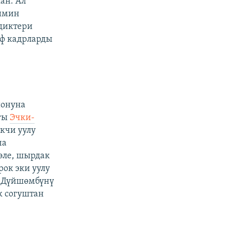
ан. Ал
лимин
диктери
аф кадрларды
йонуна
гы
Эчки-
кчи уулу
ча
эле, шырдак
рок эки уулу
. Дүйшөмбүнү
к согуштан