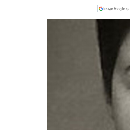
ЭЖЕ-СИҢДИЛЕР
Бизди Google'д
АЗАТТЫК+
ЫҢГАЙСЫЗ СУРООЛОР