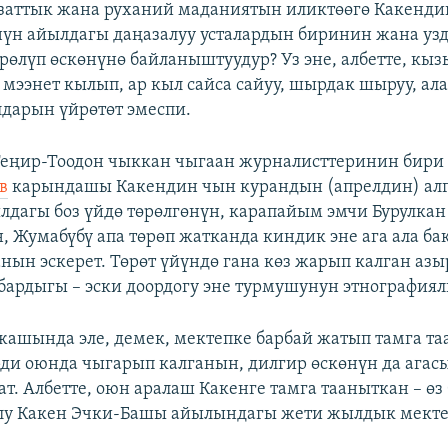
аттык жана руханий маданиятын иликтөөгө Какендин
нүн айылдагы даңазалуу усталардын биринин жана узд
өрөлүп өскөнүнө байланыштуудур? Уз эне, албетте, кыз
 мээнет кылып, ар кыл сайса сайуу, шырдак шыруу, ал
лдарын үйрөтөт эмеспи.
Теңир-Тоодон чыккан чыгаан журналисттеринин бири
в
карындашы Какендин чын курандын (апрелдин) ал
лдагы боз үйдө төрөлгөнүн, карапайым эмчи Бурулкан
н, Жумабүбү апа төрөп жатканда киндик эне ага ала ба
нын эскерет. Төрөт үйүндө гана көз жарып калган а
бардыгы – эски доордогу эне турмушунун этнография
жашында эле, демек, мектепке барбай жатып тамга та
рди оюнда чыгарып калганын, дилгир өскөнүн да агас
ат. Албетте, оюн аралаш Какенге тамга тааныткан – өз
олу Какен Эчки-Башы айылындагы жети жылдык мекте