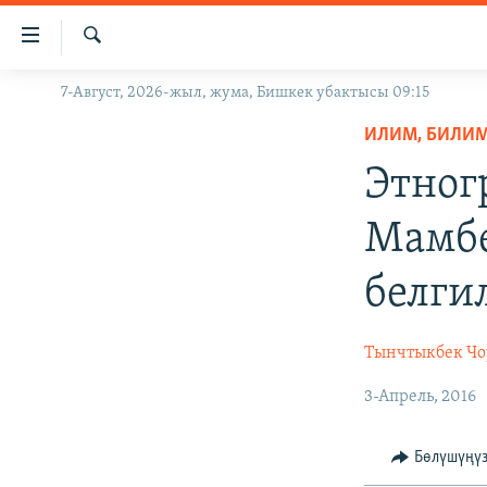
Линктер
Мазмунга
өтүңүз
Издөө
7-Август, 2026-жыл, жума, Бишкек убактысы 09:15
ЖАҢЫЛЫКТАР
Навигацияга
өтүңүз
ИЛИМ, БИЛИМ 
КЫРГЫЗСТАН
Издөөгө
Этног
ДҮЙНӨ
КЫРГЫЗСТАН
салыңыз
УКРАИНА
САЯСАТ
ДҮЙНӨ
Мамбе
АТАЙЫН ИЛИКТӨӨ
ЭКОНОМИКА
БОРБОР АЗИЯ
белги
ТВ ПРОГРАММАЛАР
МАДАНИЯТ
ПОДКАСТ
БҮГҮН АЗАТТЫКТА
Тынчтыкбек Чо
ӨЗГӨЧӨ ПИКИР
ЭКСПЕРТТЕР ТАЛДАЙТ
3-Апрель, 2016
БИЗ ЖАНА ДҮЙНӨ
ДАНИСТЕ
Бөлүшүңү