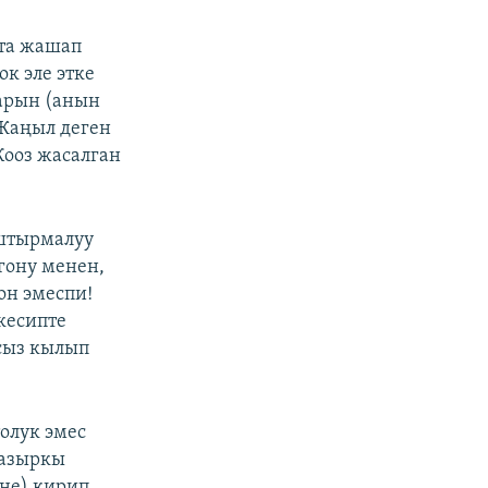
та жашап
к эле этке
дарын (анын
Жаңыл деген
Кооз жасалган
ыштырмалуу
гону менен,
он эмеспи!
кесипте
сыз кылып
олук эмес
(азыркы
не) кирип,