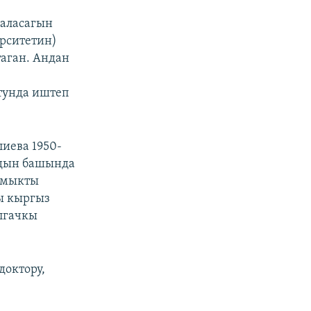
Баласагын
рситетин)
аган. Андан
тунда иштеп
иева 1950-
рдын башында
 мыкты
ы кыргыз
лгачкы
доктору,