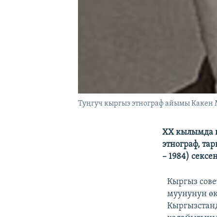
Туңгуч кыргыз этнограф айымы Какен 
ХХ кылымда 
этнограф, та
– 1984) секс
Кыргыз сове
муунунун өк
Кыргызстанд