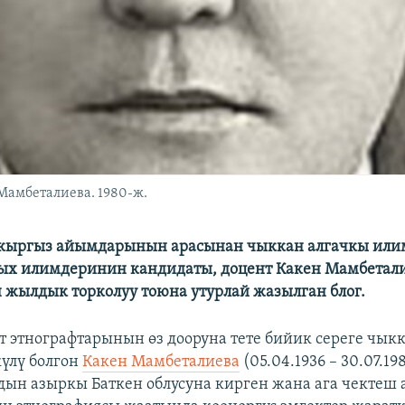
Мамбеталиева. 1980-ж.
кыргыз айымдарынын арасынан чыккан алгачкы или
рых илимдеринин кандидаты, доцент Какен Мамбетал
ен жылдык торколуу тоюна утурлай жазылган блог.
т этнографтарынын өз дооруна тете бийик сереге чык
үлү болгон
Какен Мамбеталиева
(05.04.1936 – 30.07.19
ын азыркы Баткен облусуна кирген жана ага чектеш