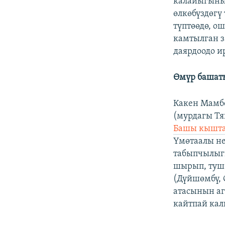
калайыгынын
өлкөбүздөгү
түптөөдө, о
камтылган з
даярдоодо и
Өмүр башат
Какен Мамб
(мурдагы Т
Башы кышт
Үмөтаалы не
табыпчылыгы
шырып, туш к
(Дүйшөмбү, 
атасынын аг
кайтпай кал