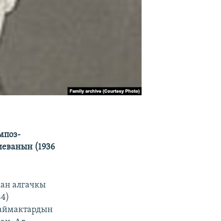
мпоз-
иеванын (1936
кан алгачкы
84)
 аймактардын