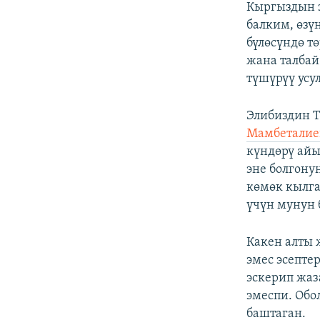
Кыргыздын з
балким, өзү
бүлөсүндө т
жана талбай
түшүрүү усу
Элибиздин 
Мамбеталие
күндөрү айы
эне болгону
көмөк кылга
үчүн мунун 
Какен алты 
эмес эсепте
эскерип жаз
эмеспи. Об
баштаган.