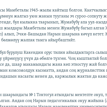
асы Мамбеталы 1945-жылы кайтыш болгон. Каатчылык
үлөнүн жалгыз уюн жакын тууганы эч суроо-сопкуту жо
генде, бул кылыкка таарынып, Жумабүбү апа уул-кыз
уш жылдары Мамбеталы менен Жумабүбү багып алган 
) алып, Эчки-Башыдан Нарын шаарына көчүп кетет. 
р бөлмөлүү жалпак тамга айырбаштайт.
бул бурулуш Какендин орус тилин айылдыктарга сал
 үйрөнүүсү үчүн да өбөлгө түзгөн. Чоң кыштактай бол
се да, шаар макамындагы жана көп этностуу жай болг
ман комсомолдук кызматта, андан соң журналисттик 
ындашын насааты менен да, каржылык жактан да кам
 шаарындагы № 1 Токтогул атындагы мектепте окуп, т
алган. Андан соң Нарын педагогикалык окуу жайына 
ааматов атындагы Нарын мамлекеттик университети