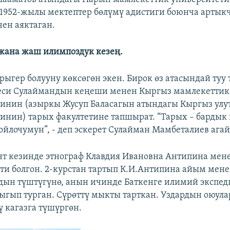
1952-жылы мектептер бөлүмү адистиги боюнча арты
ен аяктаган.
жана жаш илимпоздук кезең.
рыгер болууну көксөгөн экен. Бирок өз атасындай туу 
кеси Сулаймандын кеңеши менен Кыргыз мамлекеттик
инин (азыркы Жусуп Баласагын атындагы Кыргыз улу
инин) тарых факултетине тапшырат. “Тарых – барды
ойлочумун”, - деп эскерет Сулайман Мамбеталиев агай
нт кезинде этнограф Клавдия Ивановна Антипина ме
и болгон. 2-курстан тартып К.И.Антипина айым мене
ын түштүгүнө, анын ичинде Баткенге илимий экспед
ыгып турган. Сүрөттү мыкты тарткан. Уздардын оюул
ү кагазга түшүргөн.