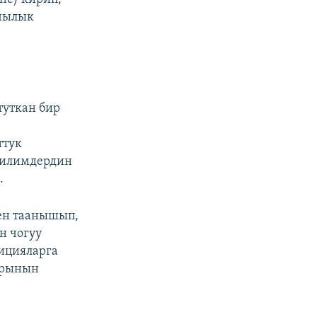
кчылык
туткан бир
ттук
к илимдердин
.
нен таанышып,
н чогуу
ицияларга
арынын