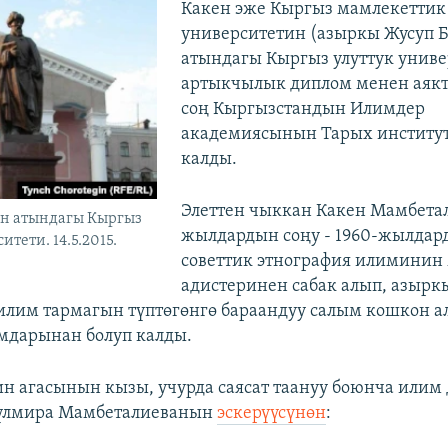
Какен эже Кыргыз мамлекеттик
университетин (азыркы Жусуп 
атындагы Кыргыз улуттук униве
артыкчылык диплом менен аякт
соң Кыргызстандын Илимдер
академиясынын Тарых институ
калды.
Элеттен чыккан Какен Мамбетал
ын атындагы Кыргыз
жылдардын соңу - 1960-жылда
итети. 14.5.2015.
советтик этнография илиминин
адистеринен сабак алып, азырк
илим тармагын түптөгөнгө бараандуу салым кошкон а
мдарынан болуп калды.
н агасынын кызы, учурда саясат таануу боюнча илим 
Гүлмира Мамбеталиеванын
эскерүүсүнөн
: