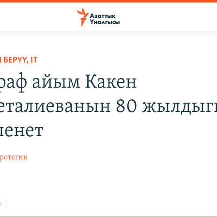
БЕРҮҮ, IT
раф айым Какен
талиеванын 80 жылдыг
ленет
ротегин
з