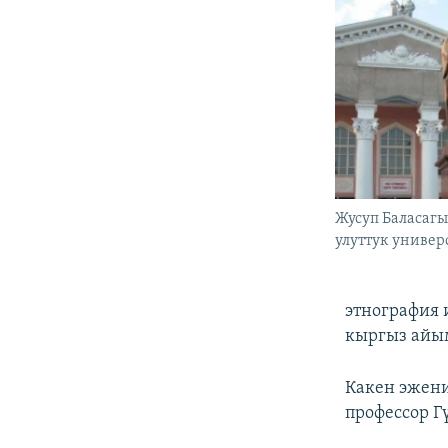
Жусуп Баласаг
улуттук универс
этнография 
кыргыз айы
Какен эжени
профессор 