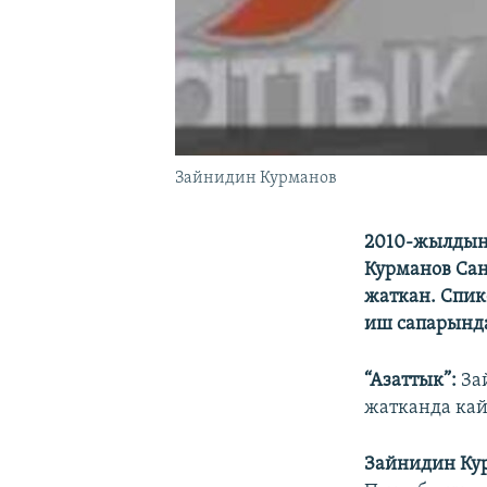
Зайнидин Курманов
2010-жылдын 
Курманов Са
жаткан. Спик
иш сапарында
“Азаттык”:
За
жатканда кай
Зайнидин Ку