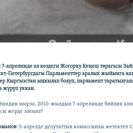
7-апрелинде ал кездеги Жогорку Кеңеш төрагасы За
нкт-Петербургдагы Парламенттер аралык жыйынга к
ер Кыргызстан ыңкылап болуп, парламент таратылган
 жүрүп уккан.
йнидин мырза, 2010-жылдын 7-апрелинде бийлик ал
сы жерде элеңиз?
рманов:
5-апрелде депутаттык комиссияны жетектеп С