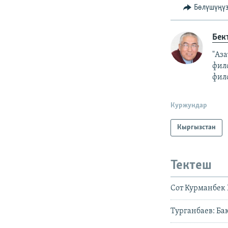
Бөлүшүңү
Бек
"Аза
фил
фил
Куржундар
Кыргызстан
Тектеш
Сот Курманбек 
Турганбаев: Ба