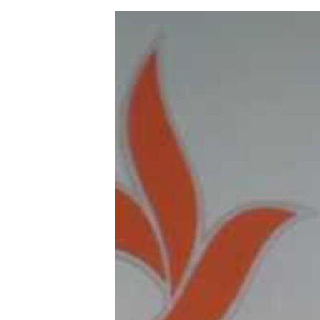
ЭЖЕ-СИҢДИЛЕР
АЗАТТЫК+
ЫҢГАЙСЫЗ СУРООЛОР