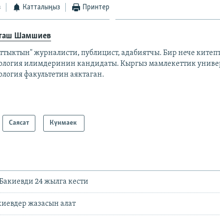
з
Катталыңыз
Принтер
таш Шамшиев
ттыктын" журналисти, публицист, адабиятчы. Бир нече китепт
ология илимдеринин кандидаты. Кыргыз мамлекеттик унив
ология факультетин аяктаган.
Саясат
Күнмаек
Бакиевди 24 жылга кести
киевдер жазасын алат