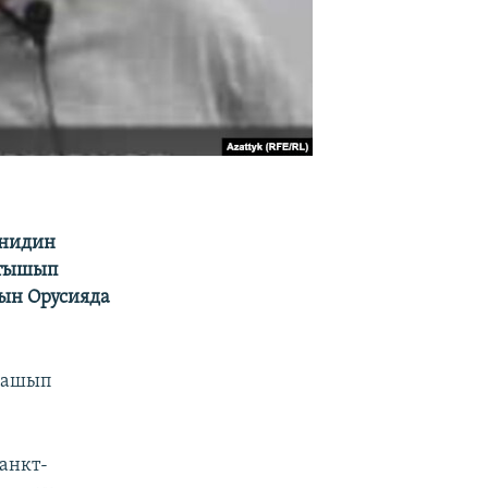
йнидин
атышып
ын Орусияда
машып
анкт-