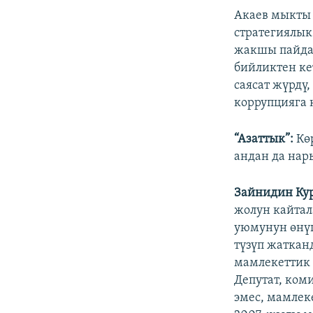
Акаев мыкты 
стратегиялык
жакшы пайдал
бийликтен ке
саясат жүрдү
коррупцияга 
“Азаттык”:
Көр
андан да нар
Зайнидин Ку
жолун кайтал
уюмунун өнү
түзүп жаткан
мамлекеттик 
Депутат, ком
эмес, мамлек