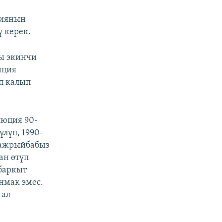
циянын
 керек.
ы экинчи
иция
п калып
люция 90-
лүп, 1990-
тажрыйбабыз
ан өтүп
баркыт
нмак эмес.
 ал