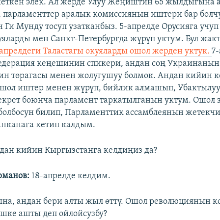
кеткен элек. Ал жерде Улуу Жеңиштин 65 жылдыгына 
 парламенттер аралык комиссиянын иштери бар болчу
 Ги Мунду тосуп узатканбыз. 5-апрелде Орусияга учуп 
уяларды мен Санкт-Петербургда жүрүп уктум. Бул жак
-апрелдеги Таластагы окуяларды ошол жерден уктук.
7
едерация кеңешинин спикери, андан соң Украинанын
ин төрагасы менен жолугушуу болмок. Андан кийин 
шол иштер менен жүрүп, бийлик алмашып, Убактылуу
декрет боюнча парламент таркатылганын уктум. Ошол
болбосун билип, Парламенттик ассамблеянын жетекч
нканага кетип калдым.
дан кийин Кыргызстанга келдиңиз да?
рманов:
18-апрелде келдим.
на, андан бери алты жыл өттү. Ошол революциянын к
шке ашты деп ойлойсузбу?