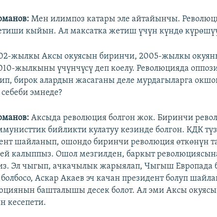
рманов:
Мен илимпоз катары эле айтайынчы. Револю
тиши кыйын. Ал максатка жетиш үчүн күндө күрөшүү
02-жылкы Аксы окуясын биринчи, 2005-жылкы окуян
010-жылкыны үчүнчүсү деп коелу. Революцияда оппоз
ип, бирок алардын жасаганы деле мурдагыларга окшо
 себеби эмнеде?
рманов:
Аксыда революция болгон жок. Биринчи рево
мунисттик бийликти кулатуу кезинде болгон. КДК түзү
ент шайланып, ошондо биринчи революция өткөнүн 
ей калыппыз. Ошол мезгилден, баркыт революциясын
из. Эл чыгып, ачкачылык жарыялап, Чыгыш Европада 
болбосо, Аскар Акаев эч качан президент болуп шайла
циянын башталышы десек болот. Ал эми Аксы окуясы
н кесепети.