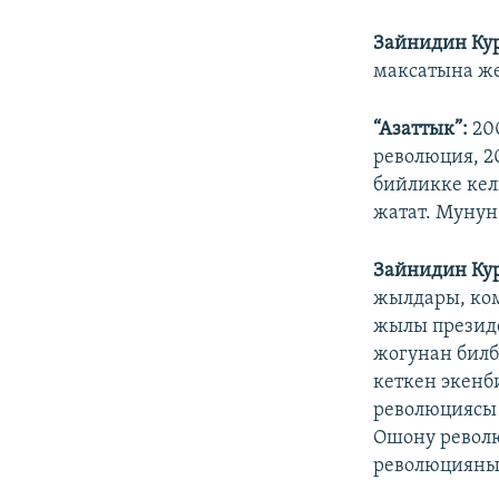
Зайнидин Ку
максатына же
“Азаттык”:
20
революция, 2
бийликке кел
жатат. Мунун
Зайнидин Ку
жылдары, ком
жылы презид
жогунан билб
кеткен экенб
революциясы 
Ошону револю
революцияны