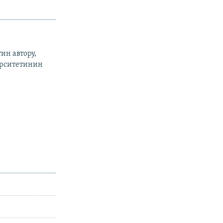
ин автору,
ерситетинин