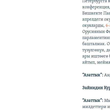
Петербургга 
конференция,
Бишкекте Пан
апрелдеги ок
окуяларды,
6
Орусиянын Ф
парламентин
башталмак. О
түзүлгөнүн, 
ары иштөөгө 
айтып, мейма
“Азаттык”:
Ан
Зайнидин Ку
“Азаттык”:
Мы
милдеттери и