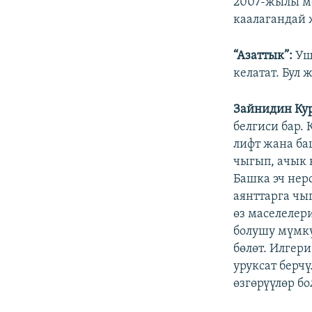
2007-жылы ме
каалагандай 
“Азаттык”:
Ушу
келатат. Бул 
Зайнидин Ку
белгиси бар.
лифт жана ба
чыгып, ачык 
Башка эч нер
аянттарга чы
өз маселелер
болушу мүмк
бөлөт. Илгер
уруксат берч
өзгөрүүлөр б