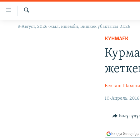
Линктер
Мазмунга
өтүңүз
Издөө
8-Август, 2026-жыл, ишемби, Бишкек убактысы 01:26
ЖАҢЫЛЫКТАР
Навигацияга
өтүңүз
КҮНМАЕК
КЫРГЫЗСТАН
Издөөгө
Курма
ДҮЙНӨ
КЫРГЫЗСТАН
салыңыз
УКРАИНА
САЯСАТ
ДҮЙНӨ
жетке
АТАЙЫН ИЛИКТӨӨ
ЭКОНОМИКА
БОРБОР АЗИЯ
ТВ ПРОГРАММАЛАР
МАДАНИЯТ
Бекташ Шамши
ПОДКАСТ
БҮГҮН АЗАТТЫКТА
10-Апрель, 2016
ӨЗГӨЧӨ ПИКИР
ЭКСПЕРТТЕР ТАЛДАЙТ
Бөлүшүңү
БИЗ ЖАНА ДҮЙНӨ
ДАНИСТЕ
Бизди Google'д