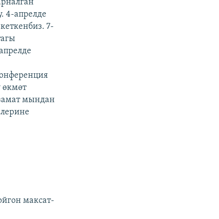
арналган
. 4-апрелде
кеткенбиз. 7-
тагы
-апрелде
конференция
 өкмөт
 замат мындан
илерине
ойгон максат-