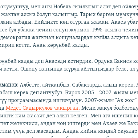
окумуштуу, мен аны Нобель сыйлыгын алат деп ойлоч
 жактан алсыз болуп калыптыр. Тарых берген мүмкүн
ана албады. Бийликте көп отурган жаман. Акаев уба
тсе бул убакка чейин сонун жүрмөк. 1995-жылга чей
, демократия жагынан кошуналардан кыйла алдыга ке
кирип кетти. Анан көрүнбөй калды.
үнбөй калды деп Акаевди кетирдик. Ордуна Бакиев к
ы кетти. Ошону жанында жүрүп айттыңыздар беле, ал у
рманов:
Албетте, айтканбыз. Сабактарды алыш керек,
абаш керек деп айтчубуз. Бирок 2005 – 2007-жылы ме
гүү программасында иштечүмүн. 2007-жылы “Ак жол”
да
Медет Садыркулов чакырган.
Мени макул болбогону
ишти ким жасайт деп алып келген. Мен ага ишенип к
итет жетекчиси, андан чоң иштерди мен Акаев же Бак
етим үчүн деп жасадым. Андан кийин кандай окуялар 