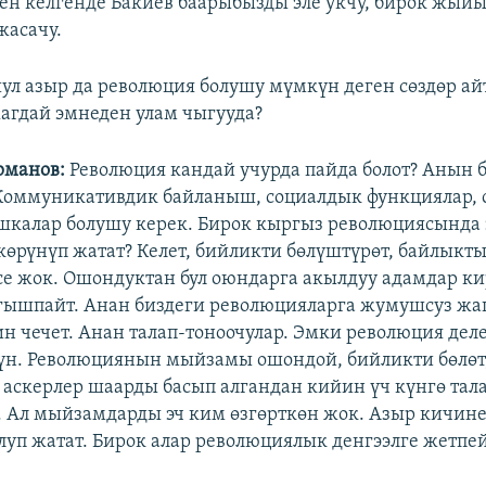
н келгенде Бакиев баарыбызды эле укчу, бирок жый
жасачу.
л азыр да революция болушу мүмкүн деген сөздөр а
жагдай эмнеден улам чыгууда?
рманов:
Революция кандай учурда пайда болот? Анын 
 Коммуникативдик байланыш, социалдык функциялар,
шкалар болушу керек. Бирок кыргыз революциясында
көрүнүп жатат? Келет, бийликти бөлүштүрөт, байлыкты
се жок. Ошондуктан бул оюндарга акылдуу адамдар к
гышпайт. Анан биздеги революцияларга жумушсуз жа
ин чечет. Анан талап-тоноочулар. Эмки революция дел
үн. Революциянын мыйзамы ошондой, бийликти бөлөт
и аскерлер шаарды басып алгандан кийин үч күнгө тал
ү. Ал мыйзамдарды эч ким өзгөрткөн жок. Азыр кичин
олуп жатат. Бирок алар революциялык денгээлге жетпей