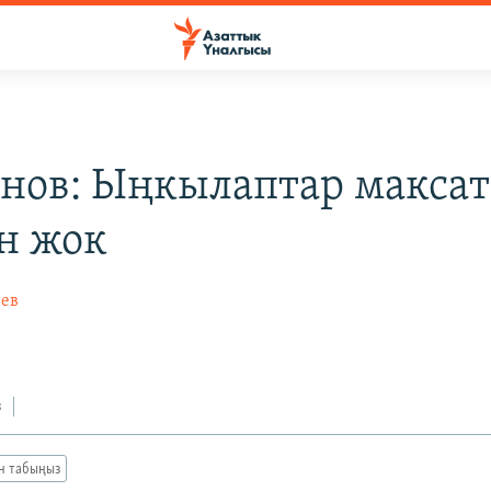
нов: Ыңкылаптар макса
н жок
ев
з
ан табыңыз