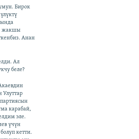
умун. Бирок
чүлүктү
гында
ин жакшы
ткенбиз. Анан
елди. Ал
кчу беле?
 Акаевдин
н Улуттар
 партиясын
ма карабай,
елдим эле.
иев үчүн
болуп кетти.