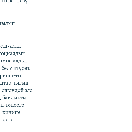
ынтыкты өзү
йтылып
беш-алты
 социалдык
 эмне алдыга
 бөлүштүрөт.
иришпейт,
штар чыгып,
е ошондой эле
, байлыкты
ап-тоноого
е-кичине
 жатат.