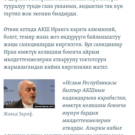
тууралуу түндө гана укканын, андыктан так күн
тартип жок экенин билдирди.
Өткөн аптада АКШ Иранга карата алюминий,
болот, темир жана жез өндүрүүгө байланыштуу
жаңы санкцияларды киргизген. Бул санкциялар
Иран өзөктүк келишим боюнча айрым
милдеттенмелерин аткарууну токтоторун
жарыялагандан кийин киргизилип жатат.
«Ислам Республикасы
былтыр АКШнын
кадамдарына карабастан,
өзөктүк келишим боюнча
өзүнүн бардык
Жавад Зариф.
милдеттенмелерин
аткарды. Азыркы кабыл