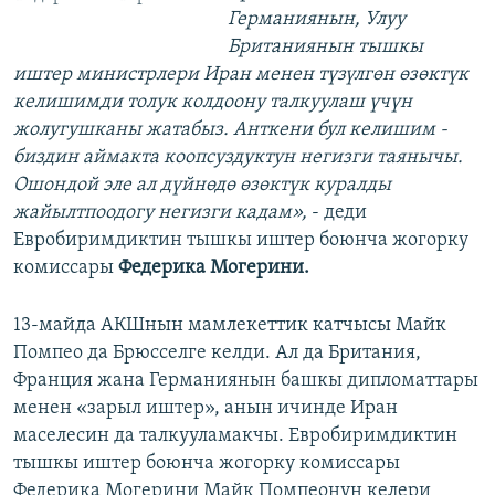
Германиянын, Улуу
Британиянын тышкы
иштер министрлери Иран менен түзүлгөн өзөктүк
келишимди толук колдоону талкуулаш үчүн
жолугушканы жатабыз. Анткени бул келишим -
биздин аймакта коопсуздуктун негизги таянычы.
Ошондой эле ал дүйнөдө өзөктүк куралды
жайылтпоодогу негизги кадам»,
- деди
Евробиримдиктин тышкы иштер боюнча жогорку
комиссары
Федерика Могерини.
13-майда АКШнын мамлекеттик катчысы Майк
Помпео да Брюсселге келди. Ал да Британия,
Франция жана Германиянын башкы дипломаттары
менен «зарыл иштер», анын ичинде Иран
маселесин да талкууламакчы. Евробиримдиктин
тышкы иштер боюнча жогорку комиссары
Федерика Могерини Майк Помпеонун келери