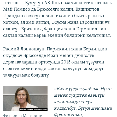
жатышат. Бул үчүн АКШнын мамлекеттик катчысы
Май Помпео да Брюсселге келди. Вашингтон
Ирандын өзөктүк келишиминен былтыр чыгып
кеткен, ал эми Кытай, Орусия жана Европанын үч
өлкөсү - Британия, Франция жана Германия - аны
сактап калыш керек экенин билдирип келатышат.
Расмий Лондондун, Париждин жана Берлиндин
өкүлдөрү Брюсселде Иран менен дүйнөлүк
державалардын ортосунда 2015-жылы түзүлгөн
өзөктүк келишимди сактап калуунун жолдорун
талкууламак болушту.
«Биз мурдагыдай эле Иран
менен түзүлгөн өзөктүк
келишимди толук
колдойбуз. Бүгүн мен жана
Франциянын,
Федерика Могерини.