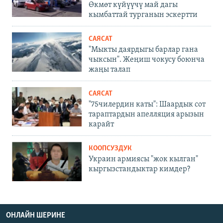
Өкмөт күйүүчү май дагы
кымбаттай турганын эскертти
САЯСАТ
"Мыкты даярдыгы барлар гана
чыксын". Жеңиш чокусу боюнча
жаңы талап
САЯСАТ
"75чилердин каты": Шаардык сот
тараптардын апелляция арызын
карайт
КООПСУЗДУК
Украин армиясы "жок кылган"
кыргызстандыктар кимдер?
ОНЛАЙН ШЕРИНЕ