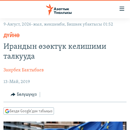
Линктер
Мазмунга
өтүңүз
9-Август, 2026-жыл, жекшемби, Бишкек убактысы 01:52
Навигацияга
ЖАҢЫЛЫКТАР
өтүңүз
ДҮЙНӨ
КЫРГЫЗСТАН
Издөөгө
Ирандын өзөктүк келишими
салыңыз
ДҮЙНӨ
КЫРГЫЗСТАН
талкууда
УКРАИНА
САЯСАТ
ДҮЙНӨ
Заирбек Бактыбаев
АТАЙЫН ИЛИКТӨӨ
ЭКОНОМИКА
БОРБОР АЗИЯ
13-Май, 2019
ТВ ПРОГРАММАЛАР
МАДАНИЯТ
ПОДКАСТ
БҮГҮН АЗАТТЫКТА
Бөлүшүңүз
ӨЗГӨЧӨ ПИКИР
ЭКСПЕРТТЕР ТАЛДАЙТ
Бизди Google'дан табыңыз
БИЗ ЖАНА ДҮЙНӨ
Русский
ДАНИСТЕ