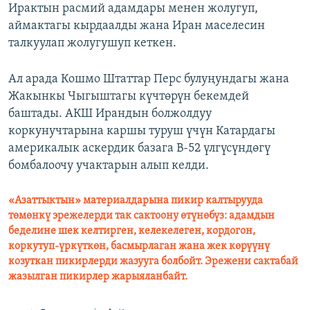
Ирактын расмий адамдары менен жолугуп,
аймактагы кырдаалды жана Иран маселесин
талкуулап жолугушуп кеткен.
Ал арада Кошмо Штаттар Перс булуңундагы жана
Жакынкы Чыгыштагы күчтөрүн бекемдей
баштады. АКШ Ирандын болжолдуу
коркунучтарына каршы туруш үчүн Катардагы
америкалык аскердик базага B-52 үлгүсүндөгү
бомбалоочу учактарын алып келди.
«Азаттыктын» материалдарына пикир калтырууда
төмөнкү эрежелерди так сактоону өтүнөбүз: адамдын
беделине шек келтирген, келекелеген, кордогон,
коркутуп-үркүткөн, басмырлаган жана жек көрүүнү
козуткан пикирлерди жазууга болбойт. Эрежени сактабай
жазылган пикирлер жарыяланбайт.