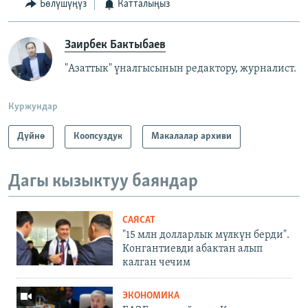
Бөлүшүңүз
Катталыңыз
Заирбек Бактыбаев
"Азаттык" үналгысынын редактору, журналист.
Куржундар
Дүйнө
Коопсуздук
Макалалар архиви
Дагы кызыктуу баяндар
САЯСАТ
"15 млн долларлык мүлкүн берди".
Конгантиевди абактан алып
калган чечим
ЭКОНОМИКА