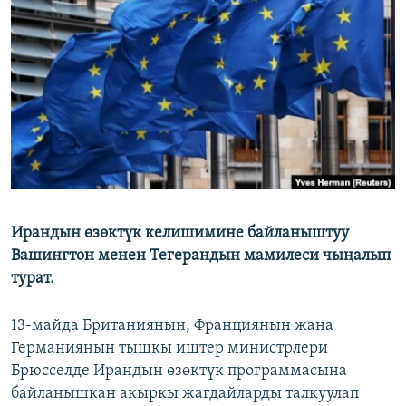
ОНЛАЙН ШЕРИНЕ
ЭЖЕ-СИҢДИЛЕР
АЗАТТЫК+
ЫҢГАЙСЫЗ СУРООЛОР
ЭЕ/АРнун бардык сайттары
Ирандын өзөктүк келишимине байланыштуу
Вашингтон менен Тегерандын мамилеси чыңалып
турат.
13-майда Британиянын, Франциянын жана
Германиянын тышкы иштер министрлери
Брюсселде Ирандын өзөктүк программасына
байланышкан акыркы жагдайларды талкуулап