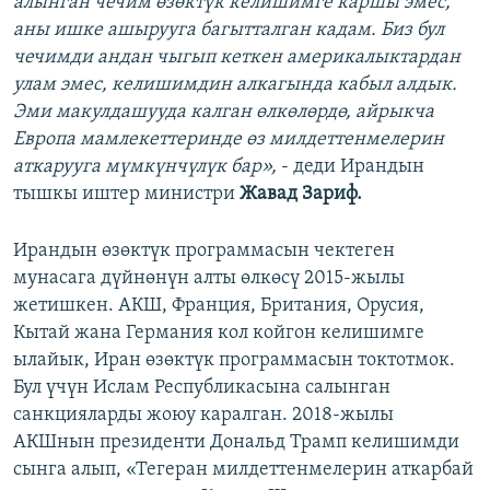
алынган чечим өзөктүк келишимге каршы эмес,
аны ишке ашырууга багытталган кадам. Биз бул
чечимди андан чыгып кеткен америкалыктардан
улам эмес, келишимдин алкагында кабыл алдык.
Эми макулдашууда калган өлкөлөрдө, айрыкча
Европа мамлекеттеринде өз милдеттенмелерин
аткарууга мүмкүнчүлүк бар»,
- деди Ирандын
тышкы иштер министри
Жавад Зариф.
Ирандын өзөктүк программасын чектеген
мунасага дүйнөнүн алты өлкөсү 2015-жылы
жетишкен. АКШ, Франция, Британия, Орусия,
Кытай жана Германия кол койгон келишимге
ылайык, Иран өзөктүк программасын токтотмок.
Бул үчүн Ислам Республикасына салынган
санкцияларды жоюу каралган. 2018-жылы
АКШнын президенти Дональд Трамп келишимди
сынга алып, «Тегеран милдеттенмелерин аткарбай