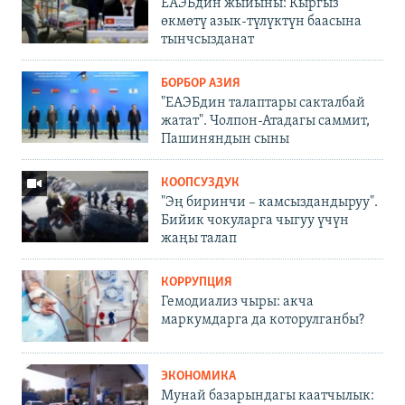
ЕАЭБдин жыйыны: Кыргыз
өкмөтү азык-түлүктүн баасына
тынчсызданат
БОРБОР АЗИЯ
"ЕАЭБдин талаптары сакталбай
жатат". Чолпон-Атадагы саммит,
Пашиняндын сыны
КООПСУЗДУК
"Эң биринчи – камсыздандыруу".
Бийик чокуларга чыгуу үчүн
жаңы талап
КОРРУПЦИЯ
Гемодиализ чыры: акча
маркумдарга да которулганбы?
ЭКОНОМИКА
Мунай базарындагы каатчылык: