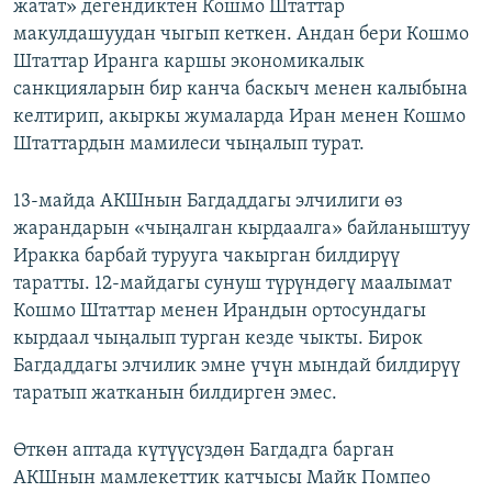
жатат» дегендиктен Кошмо Штаттар
макулдашуудан чыгып кеткен. Андан бери Кошмо
Штаттар Иранга каршы экономикалык
санкцияларын бир канча баскыч менен калыбына
келтирип, акыркы жумаларда Иран менен Кошмо
Штаттардын мамилеси чыңалып турат.
13-майда АКШнын Багдаддагы элчилиги өз
жарандарын «чыңалган кырдаалга» байланыштуу
Иракка барбай турууга чакырган билдирүү
таратты. 12-майдагы сунуш түрүндөгү маалымат
Кошмо Штаттар менен Ирандын ортосундагы
кырдаал чыңалып турган кезде чыкты. Бирок
Багдаддагы элчилик эмне үчүн мындай билдирүү
таратып жатканын билдирген эмес.
Өткөн аптада күтүүсүздөн Багдадга барган
АКШнын мамлекеттик катчысы Майк Помпео