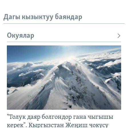
Дагы кызыктуу баяндар
Окуялар
"Толук даяр болгондор гана чыгышы
керек". Кыргызстан Жеңиш чокусу