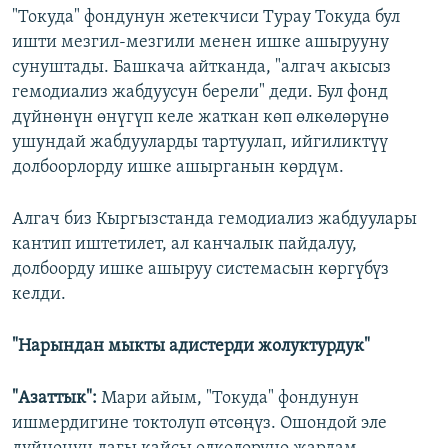
"Токуда" фондунун жетекчиси Турау Токуда бул
ишти мезгил-мезгили менен ишке ашырууну
сунуштады. Башкача айтканда, "алгач акысыз
гемодиализ жабдуусун берели" деди. Бул фонд
дүйнөнүн өнүгүп келе жаткан көп өлкөлөрүнө
ушундай жабдууларды тартуулап, ийгиликтүү
долбоорлорду ишке ашырганын көрдүм.
Алгач биз Кыргызстанда гемодиализ жабдуулары
кантип иштетилет, ал канчалык пайдалуу,
долбоорду ишке ашыруу системасын көргүбүз
келди.
"Нарындан мыкты адистерди жолуктурдук"
"Азаттык":
Мари айым, "Токуда" фондунун
ишмердигине токтолуп өтсөңүз. Ошондой эле