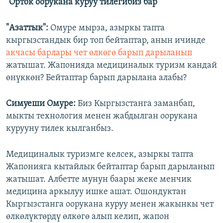
"Орток оорукана куруу тилегибиз бар"
"Азаттык":
Омуре мырза, азыркы тапта
кыргызстандык бир топ бейтаптар, анын ичинде
акчасы барлары чет өлкөгө барып дарыланып
жатышат. Жапонияда медициналык туризм кандай
өнүккөн? Бейтаптар барып дарылана алабы?
Симуеши Омуре:
Биз Кыргызстанга заманбап,
мыкты технология менен жабдылган оорукана
курууну тилек кылганбыз.
Медициналык туризмге келсек, азыркы тапта
Жапонияга кытайлык бейтаптар барып дарыланып
жатышат. Албетте мунун баары жеке менчик
медицина аркылуу ишке ашат. Ошондуктан
Кыргызстанга оорукана куруу менен жакынкы чет
өлкөлүктөрдү өлкөгө алып келип, жапон