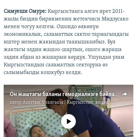
Симуеши Омуре:
Кыргызстанга алгач ирет 2011-
жылы биздин бирикменин жетекчиси Мидзусако
менен чогуу келгем. Ошондо өлкөнүн
экономикалык, саламаттык сактоо тармагындагы
иштер менен жакындан таанышканбыз. Бул
жактагы элдин жашоо-шартын, ошого жараша
элдин абдан аз жашарын көрдүк. Ушундан улам
Кыргызстандын саламаттык секторуна өз
салымыбызды кошкубуз келди.
Он жаштагы баланы гемодиализге байлаган дарт
автор
Азаттык Үналгысы | Кыргызстан: видео, фото, кабарлар
No media source currently available