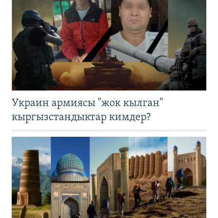
Украин армиясы "жок кылган"
кыргызстандыктар кимдер?