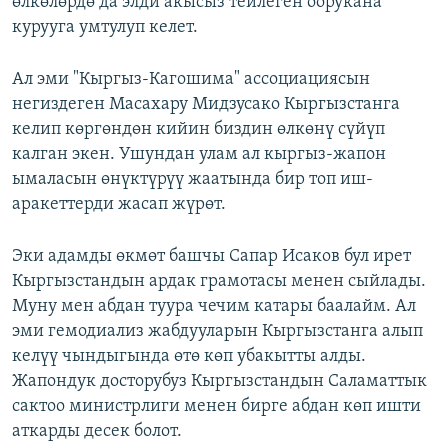
өлкөлөрдө да элди акысыз тейлеген оорукана
курууга умтулуп келет.
Ал эми "Кыргыз-Кагошима" ассоциациясын
негиздеген Масахару Мидзусако Кыргызстанга
келип көргөндөн кийин биздин өлкөнү сүйүп
калган экен. Ушундан улам ал кыргыз-жапон
ымаласын өнүктүрүү жаатында бир топ иш-
аракеттерди жасап жүрөт.
Эки адамды өкмөт башчы Сапар Исаков бул ирет
Кыргызстандын ардак грамотасы менен сыйлады.
Муну мен абдан туура чечим катары баалайм. Ал
эми гемодиализ жабдууларын Кыргызстанга алып
келүү чындыгында өтө көп убакытты алды.
Жапондук досторубуз Кыргызстандын Саламаттык
сактоо министрлиги менен бирге абдан көп ишти
аткарды десек болот.