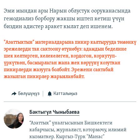
Эми мындан ары Нарын облустук ооруканасында
гемодиализ борбору жакшы иштеп кетиш үчүн
биздин адистер аракет кылат деп ишенем.
"Азаттыктын" материалдарына пикир калтырууда төмөнкү
эрежелерди так сактоону өтүнөбүз: адамдын беделине
шек келтирген, келекелеген, кордогон, коркутуп-
үркүткөн, басмырлаган жана жек көрүүнү козуткан
пикирлерди жазууга болбойт. Эрежени сактабай
жазылган пикирлер жарыяланбайт.
Бөлүшүңүз
Катталыңыз
Бактыгүл Чыныбаева
“Азаттык” үналгысынын Бишкектеги
кабарчысы, журналист, котормочу, илимий
кызматкер. Кыргыз-Түрк "Манас"