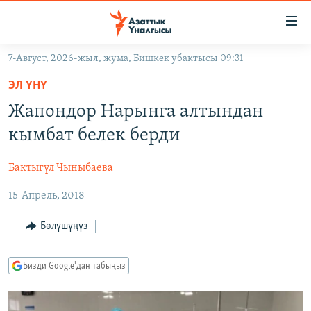
Линктер
Мазмунга
өтүңүз
7-Август, 2026-жыл, жума, Бишкек убактысы 09:31
Навигацияга
ЖАҢЫЛЫКТАР
өтүңүз
ЭЛ ҮНҮ
КЫРГЫЗСТАН
Издөөгө
Жапондор Нарынга алтындан
салыңыз
ДҮЙНӨ
КЫРГЫЗСТАН
кымбат белек берди
УКРАИНА
САЯСАТ
ДҮЙНӨ
Бактыгүл Чыныбаева
АТАЙЫН ИЛИКТӨӨ
ЭКОНОМИКА
БОРБОР АЗИЯ
15-Апрель, 2018
ТВ ПРОГРАММАЛАР
МАДАНИЯТ
ПОДКАСТ
БҮГҮН АЗАТТЫКТА
Бөлүшүңүз
ӨЗГӨЧӨ ПИКИР
ЭКСПЕРТТЕР ТАЛДАЙТ
Бизди Google'дан табыңыз
БИЗ ЖАНА ДҮЙНӨ
Русский
ДАНИСТЕ