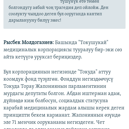
түшүнүк өтө төмөн
болгондугу аябай чоң трагедия деп ойлойм. Ден
соолукту чыңдоо деген бул ооруганда кантип
дарыланууну билүү эмес!
Рысбек Молдогазиев:
Башында "Токушукай"
медициналык корпорациясы тууралуу бир-эки сөз
айта кетүүгө уруксат бериңиздер.
Бул корпорациянын негизинде "Токуда" аттуу
коомдук фонд түзүлгөн. Фонддун негиздөөчүсү
Токуда Торау Жапониянын парламентинин
мурдагы депутаты болгон. Абдан иштерман адам,
дүйнөдө ким болбосун, социалдык статусуна
карабай медициналык жардам алышы керек деген
принципти бекем карманат. Жапониянын өзүндө
эле 71 менчик оорукананы негиздеген. Чет