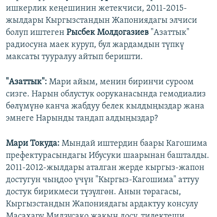
ишкерлик кеңешинин жетекчиси, 2011-2015-
жылдары Кыргызстандын Жапониядагы элчиси
болуп иштеген
Рысбек Молдогазиев
"Азаттык"
радиосуна маек куруп, бул жардамдын түпкү
максаты тууралуу айтып беришти.
"Азаттык":
Мари айым, менин биринчи суроом
сизге. Нарын облустук ооруканасында гемодиализ
бөлүмүнө канча жабдуу белек кылдыңыздар жана
эмнеге Нарынды тандап алдыңыздар?
Мари Токуда:
Мындай иштердин баары Кагошима
префектурасындагы Ибусуки шаарынан башталды.
2011-2012-жылдары аталган жерде кыргыз-жапон
достугун чыңдоо үчүн "Кыргыз-Кагошима" аттуу
достук бирикмеси түзүлгөн. Анын төрагасы,
Кыргызстандын Жапониядагы ардактуу консулу
Масахару Мидзусако жакын досу, тилектеши