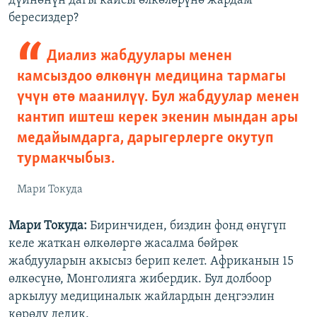
дүйнөнүн дагы кайсы өлкөлөрүнө жардам
бересиздер?
Диализ жабдуулары менен
камсыздоо өлкөнүн медицина тармагы
үчүн өтө маанилүү. Бул жабдуулар менен
кантип иштеш керек экенин мындан ары
медайымдарга, дарыгерлерге окутуп
турмакчыбыз.
Мари Токуда
Мари Токуда:
Биринчиден, биздин фонд өнүгүп
келе жаткан өлкөлөргө жасалма бөйрөк
жабдууларын акысыз берип келет. Африканын 15
өлкөсүнө, Монголияга жибердик. Бул долбоор
аркылуу медициналык жайлардын деңгээлин
көрөлү дедик.