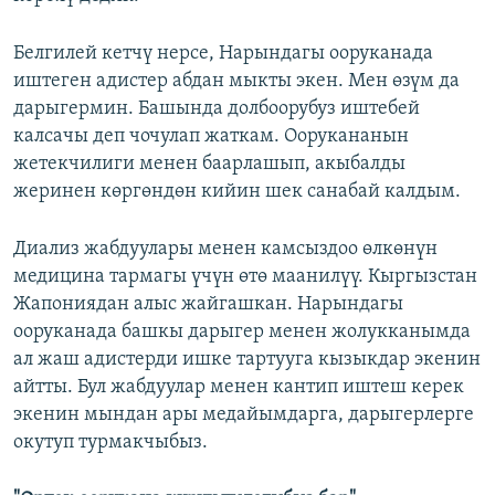
Белгилей кетчү нерсе, Нарындагы ооруканада
иштеген адистер абдан мыкты экен. Мен өзүм да
дарыгермин. Башында долбоорубуз иштебей
калсачы деп чочулап жаткам. Оорукананын
жетекчилиги менен баарлашып, акыбалды
жеринен көргөндөн кийин шек санабай калдым.
Диализ жабдуулары менен камсыздоо өлкөнүн
медицина тармагы үчүн өтө маанилүү. Кыргызстан
Жапониядан алыс жайгашкан. Нарындагы
ооруканада башкы дарыгер менен жолукканымда
ал жаш адистерди ишке тартууга кызыкдар экенин
айтты. Бул жабдуулар менен кантип иштеш керек
экенин мындан ары медайымдарга, дарыгерлерге
окутуп турмакчыбыз.