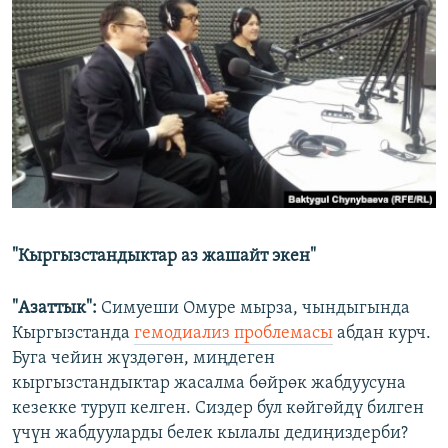
"Кыргызстандыктар аз жашайт экен"
"Азаттык":
Симуеши Омуре мырза, чындыгында
Кыргызстанда
гемодиализ проблемасы
абдан курч.
Буга чейин жүздөгөн, миңдеген
кыргызстандыктар жасалма бөйрөк жабдуусуна
кезекке туруп келген. Сиздер бул көйгөйдү билген
үчүн жабдууларды белек кылалы дедиңиздерби?