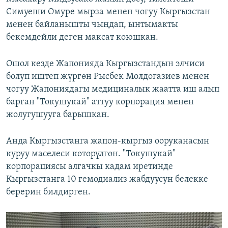
Симуеши Омуре мырза менен чогуу Кыргызстан
менен байланышты чыңдап, ынтымакты
бекемдейли деген максат коюшкан.
Ошол кезде Жапонияда Кыргызстандын элчиси
болуп иштеп жүргөн Рысбек Молдогазиев менен
чогуу Жапониядагы медициналык жаатта иш алып
барган "Токушукай" аттуу корпорация менен
жолугушууга барышкан.
Анда Кыргызстанга жапон-кыргыз ооруканасын
куруу маселеси көтөрүлгөн. "Токушукай"
корпорациясы алгачкы кадам иретинде
Кыргызстанга 10 гемодиализ жабдуусун белекке
берерин билдирген.