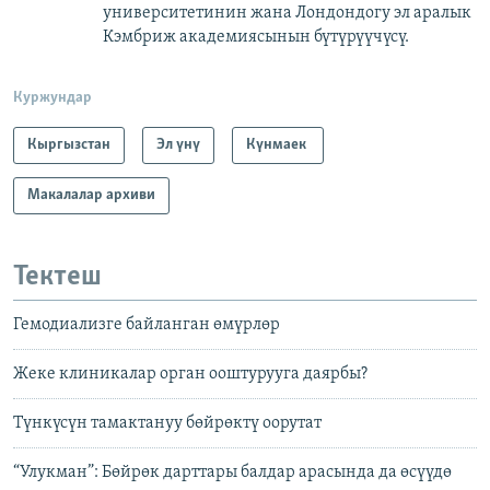
университетинин жана Лондондогу эл аралык
Кэмбриж академиясынын бүтүрүүчүсү.
Куржундар
Кыргызстан
Эл үнү
Күнмаек
Макалалар архиви
Тектеш
Гемодиализге байланган өмүрлөр
Жеке клиникалар орган ооштурууга даярбы?
Түнкүсүн тамактануу бөйрөктү оорутат
“Улукман”: Бөйрөк дарттары балдар арасында да өсүүдө