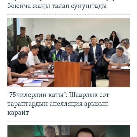
боюнча жаңы талап сунуштады
"75чилердин каты": Шаардык сот
тараптардын апелляция арызын
карайт