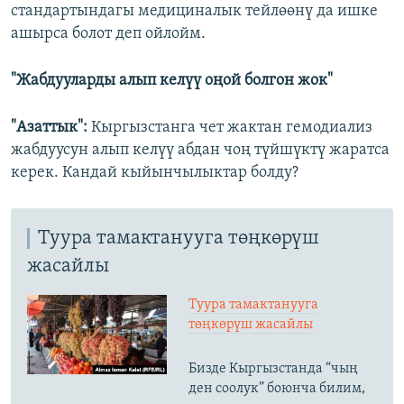
стандартындагы медициналык тейлөөнү да ишке
ашырса болот деп ойлойм.
"Жабдууларды алып келүү оңой болгон жок"
"Азаттык":
Кыргызстанга чет жактан гемодиализ
жабдуусун алып келүү абдан чоң түйшүктү жаратса
керек. Кандай кыйынчылыктар болду?
Туура тамактанууга төңкөрүш
жасайлы
Туура тамактанууга
төңкөрүш жасайлы
Бизде Кыргызстанда “чың
ден соолук” боюнча билим,