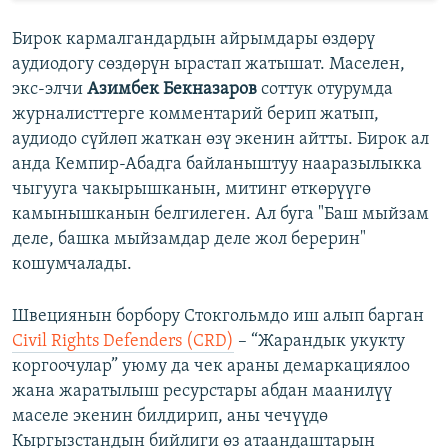
Бирок кармалгандардын айрымдары өздөрү
аудиодогу сөздөрүн ырастап жатышат. Маселен,
экс-элчи
Азимбек Бекназаров
соттук отурумда
журналисттерге комментарий берип жатып,
аудиодо сүйлөп жаткан өзү экенин айтты. Бирок ал
анда Кемпир-Абадга байланыштуу нааразылыкка
чыгууга чакырышканын, митинг өткөрүүгө
камынышканын белгилеген. Ал буга "Баш мыйзам
деле, башка мыйзамдар деле жол берерин"
кошумчалады.
Швециянын борбору Стокгольмдо иш алып барган
Civil Rights Defenders (CRD)
– “Жарандык укукту
коргоочулар” уюму да чек араны демаркациялоо
жана жаратылыш ресурстары абдан маанилүү
маселе экенин билдирип, аны чечүүдө
Кыргызстандын бийлиги өз атаандаштарын