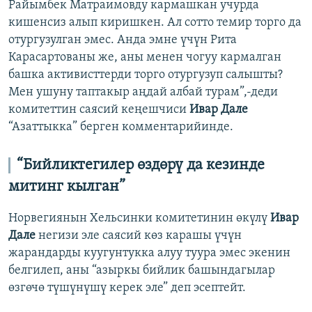
Райымбек Матраимовду кармашкан учурда
кишенсиз алып киришкен. Ал сотто темир торго да
отургузулган эмес. Анда эмне үчүн Рита
Карасартованы же, аны менен чогуу кармалган
башка активисттерди торго отургузуп салышты?
Мен ушуну таптакыр аңдай албай турам”,-деди
комитеттин саясий кеңешчиси
Ивар Дале
“Азаттыкка” берген комментарийинде.
“Бийликтегилер өздөрү да кезинде
митинг кылган”
Норвегиянын Хельсинки комитетинин өкүлү
Ивар
Дале
негизи эле саясий көз карашы үчүн
жарандарды куугунтукка алуу туура эмес экенин
белгилеп, аны “азыркы бийлик башындагылар
өзгөчө түшүнүшү керек эле” деп эсептейт.