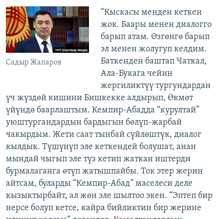
“Кыскасы менден кеткен
жок. Баары менен диалогго
барып атам. Өзгөнгө барып
эл менен жолугуп келдим.
Баткенден баштап Чаткал,
Садыр Жапаров
Ала-Букага чейин
жергиликтүү тургундардан
үч жүздөй кишини Бишкекке алдырып, Өкмөт
үйүндө баарлаштым. Кемпир-Абадда “курултай”
уюштургандардын бардыгын бөлүп-жарбай
чакырдым. Жети саат тынбай сүйлөштүк, диалог
кылдык. Түшүнүп эле кеткендей болушат, анан
мындай чыгып эле түз кетип жаткан иштерди
бурмалаганга өтүп жатышпайбы. Ток этер жерин
айтсам, буларды “Кемпир-Абад” маселеси деле
кызыктырбайт, ал жөн эле шылтоо экен. “Эптеп бир
нерсе болуп кетсе, кайра бийликтин бир жерине