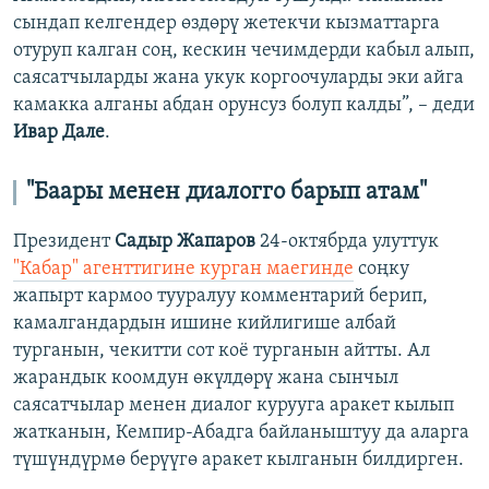
сындап келгендер өздөрү жетекчи кызматтарга
отуруп калган соң, кескин чечимдерди кабыл алып,
саясатчыларды жана укук коргоочуларды эки айга
камакка алганы абдан орунсуз болуп калды”, – деди
Ивар Дале
.
"Баары менен диалогго барып атам"
Президент
Садыр Жапаров
24-октябрда улуттук
"Кабар" агенттигине курган маегинде
соңку
жапырт кармоо тууралуу комментарий берип,
камалгандардын ишине кийлигише албай
турганын, чекитти сот коё турганын айтты. Ал
жарандык коомдун өкүлдөрү жана сынчыл
саясатчылар менен диалог курууга аракет кылып
жатканын, Кемпир-Абадга байланыштуу да аларга
түшүндүрмө берүүгө аракет кылганын билдирген.