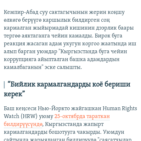
Кемпир-Абад суу сактагычынын жерин коңшу
өлкөгө берүүгө каршылык билдирген соң
кармалган жыйырмадай кишинин дээрлик баары
тергөө аяктаганга чейин камалды. Бирок буга
реакция жасаган адам укугун коргоо жаатында иш
алып барган уюмдар "Кыргызстанда буга чейин
коррупцияга айыпталган башка адамдардын
камалбаганын" эске салышты.
“Бийлик кармалгандарды коё бериши
керек”
Баш кеңсеси Нью-Йоркто жайгашкан Human Rights
Watch (HRW) уюму
25-октябрда тараткан
билдирүүсүндө
, Кыргызстанда жапырт
кармалгандарды бошотууга чакырды. Уюмдун
сайтында жарыяланган билдирүүдө "саясатчылар,