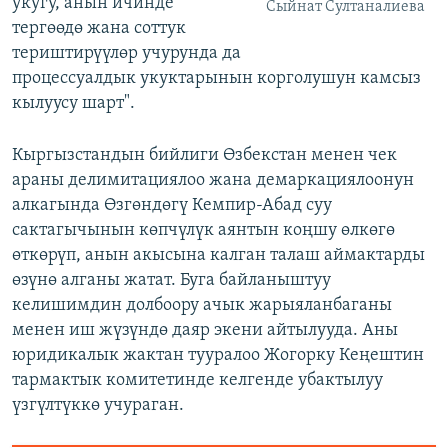
укугу, анын ичинде
Сыйнат Султаналиева
тергөөдө жана соттук
териштирүүлөр учурунда да
процессуалдык укуктарынын корголушун камсыз
кылуусу шарт".
Кыргызстандын бийлиги Өзбекстан менен чек
араны делимитациялоо жана демаркациялоонун
алкагында Өзгөндөгү Кемпир-Абад суу
сактагычынын көпчүлүк аянтын коңшу өлкөгө
өткөрүп, анын акысына калган талаш аймактарды
өзүнө алганы жатат. Буга байланыштуу
келишимдин долбоору ачык жарыяланбаганы
менен иш жүзүндө даяр экени айтылууда. Аны
юридикалык жактан тууралоо Жогорку Кеңештин
тармактык комитетинде келгенде убактылуу
үзгүлтүккө учураган.