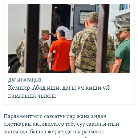
ДАГЫ КАРАҢЫЗ
Кемпир-Абад иши: дагы үч киши үй
камагына чыкты
Парламенттеги саясатчылар жана андан
сырткаркы активисттер тобу суу сактагычтын
жанында, башка жерлерде нааразылык