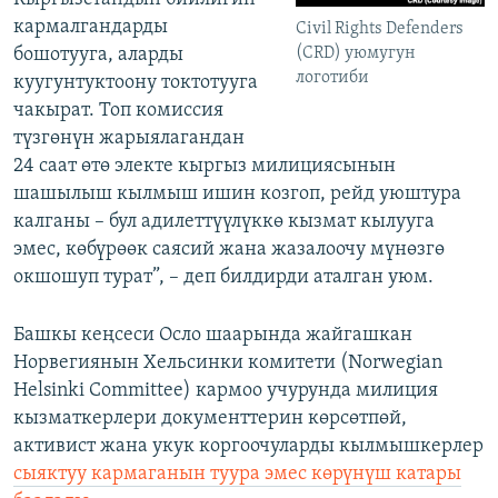
кармалгандарды
Civil Rights Defenders
бошотууга, аларды
(CRD) уюмугун
логотиби
куугунтуктоону токтотууга
чакырат. Топ комиссия
түзгөнүн жарыялагандан
24 саат өтө электе кыргыз милициясынын
шашылыш кылмыш ишин козгоп, рейд уюштура
калганы – бул адилеттүүлүккө кызмат кылууга
эмес, көбүрөөк саясий жана жазалоочу мүнөзгө
окшошуп турат”, – деп билдирди аталган уюм.
Башкы кеңсеси Осло шаарында жайгашкан
Норвегиянын Хельсинки комитети (Norwegian
Helsinki Committee) кармоо учурунда милиция
кызматкерлери документтерин көрсөтпөй,
активист жана укук коргоочуларды кылмышкерлер
сыяктуу кармаганын туура эмес көрүнүш катары