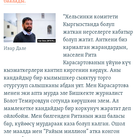
баалады.
“Хельсинки комитети
Кыргызстанда болуп
жаткан нерселерге кабатыр
болуп жатат. Анткени биз
кармалган жарандардын,
Ивар Дале
маселен Рита
Карасартованын үйүнө күч
кызматкерлери кантип киргенин көрдүк. Аны
кандайдыр бир кылмышкер сыяктуу торго
отургузуп салышканы абдан уят. Мен Карасартова
менен эки апта мурда эле Бишкекте журналист
Болот Темировдун сотунда көрүшкөн элем. Ал
мамлекетке кандайдыр бир коркунуч жаратат деп
ойлобойм. Мен билгенден Ританын жаш баласы
бар, күйөөсү мурдараак каза болуп калган. Ошол
эле маалда мен “Райым миллион” атка конгон