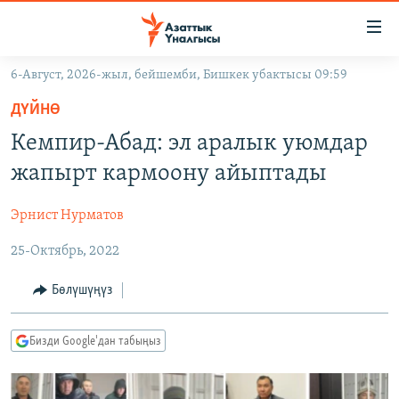
Линктер
Мазмунга
өтүңүз
6-Август, 2026-жыл, бейшемби, Бишкек убактысы 09:59
Навигацияга
ЖАҢЫЛЫКТАР
өтүңүз
ДҮЙНӨ
КЫРГЫЗСТАН
Издөөгө
Кемпир-Абад: эл аралык уюмдар
салыңыз
ДҮЙНӨ
КЫРГЫЗСТАН
жапырт кармоону айыптады
УКРАИНА
САЯСАТ
ДҮЙНӨ
Эрнист Нурматов
АТАЙЫН ИЛИКТӨӨ
ЭКОНОМИКА
БОРБОР АЗИЯ
25-Октябрь, 2022
ТВ ПРОГРАММАЛАР
МАДАНИЯТ
ПОДКАСТ
БҮГҮН АЗАТТЫКТА
Бөлүшүңүз
ӨЗГӨЧӨ ПИКИР
ЭКСПЕРТТЕР ТАЛДАЙТ
Бизди Google'дан табыңыз
БИЗ ЖАНА ДҮЙНӨ
Русский
ДАНИСТЕ