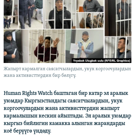
ОНЛАЙН ШЕРИНЕ
ЭЖЕ-СИҢДИЛЕР
АЗАТТЫК+
ЫҢГАЙСЫЗ СУРООЛОР
ЭЕ/АРнун бардык сайттары
Жапырт кармалган саясатчылардын, укук коргоочулардын
жана активисттердин бир бөлүгү.
Human Rights Watch баштаган бир катар эл аралык
уюмдар Кыргызстандагы саясатчылардын, укук
коргоочулардын жана активисттердин жапырт
кармалышын кескин айыптады. Эл аралык уюмдар
кыргыз бийлигин камакка алынган жарандарды
коё берүүгө үндөдү.