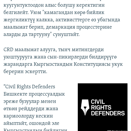
куугунтуктоодон алыс болушу керектигин
белгилейт. Уюм "камагандан көрө бийлик
жергиликтүү калкка, активисттерге өз убагында
маалымат берип, демаркация процесстерине
аларды да тартууну" сунуштайт.
CRD маалымат алууга, тынч митингдерди
уюштурууга жана сын-пикирлерди билдирүүгө
жарандарга Кыргызстандын Конституциясы укук
берерин эскертти.
“Civil Rights Defenders
Бишкекте процессуалдык
эреже бузуулар менен
өткөн рейддерди жана
кармоолорду кескин
айыптайт, ошондой эле
Кыргызстандын бийлигин