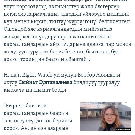
укук коргоочулар, активисттер жана блогерлер
негизсиз кармалганы, алардын үйлөрүнө милиция
күч менен кирип, тинтүү жүргүзгөнү" белгиленген.
Ошондой эле кармалгандардын мыйзамсыз
жаздырылган үндөрү тарап жатканын жана
кармалгандардын айрымдарына адвокаттар менен
жолугууга уруксат берилбегенин белгилеп, бул
аракеттериндин баарын айыптайт.
Human Rights Watch уюмунун Борбор Азиядагы
өкүлү
Сыйнат Султаналиева
билдирүү тууралуу
кыскача маалымат берди.
"Кыргыз бийлиги
кармалгандардын баарын
токтоосуз түрдө коё бериши
керек. Андан соң алардын