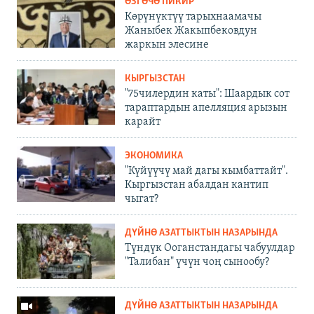
ӨЗГӨЧӨ ПИКИР
Көрүнүктүү тарыхнаамачы
Жаныбек Жакыпбековдун
жаркын элесине
КЫРГЫЗСТАН
"75чилердин каты": Шаардык сот
тараптардын апелляция арызын
карайт
ЭКОНОМИКА
"Күйүүчү май дагы кымбаттайт".
Кыргызстан абалдан кантип
чыгат?
ДҮЙНӨ АЗАТТЫКТЫН НАЗАРЫНДА
Түндүк Ооганстандагы чабуулдар
"Талибан" үчүн чоң сынообу?
ДҮЙНӨ АЗАТТЫКТЫН НАЗАРЫНДА