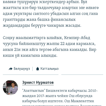
көлөкө түшүрөрүн эскерткендер арбын. Бул
жааттагы кээ бир талдоочулар азыртан эле өлкөгө
адам укуктары сактоого убадасын алган соң гана
гранттарды жана башка финансылык
жардамдарды берүүгө чакырык жасады.
Соңку маалыматтарга ылайык, Кемпир-Абад
чуусуна байланыштуу жалпы 22 адам кармалса,
анын 21и эки айга тергөө абагына камалды. Бир
киши үй камагына алынды.
Бөлүшүңүз
Катталыңыз
Эрнист Нурматов
"Азаттыктын" Бишкектеги кабарчысы. 2010-
жылдан 2017-жылга чейин Ош облусунда
кабарчы болуп иштеген. Ош Мамлекеттик