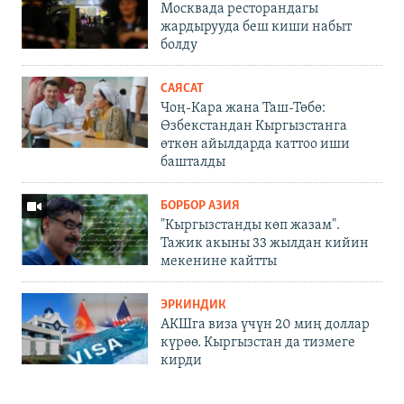
Москвада ресторандагы
жардырууда беш киши набыт
болду
САЯСАТ
Чоң-Кара жана Таш-Төбө:
Өзбекстандан Кыргызстанга
өткөн айылдарда каттоо иши
башталды
БОРБОР АЗИЯ
"Кыргызстанды көп жазам".
Тажик акыны 33 жылдан кийин
мекенине кайтты
ЭРКИНДИК
АКШга виза үчүн 20 миң доллар
күрөө. Кыргызстан да тизмеге
кирди