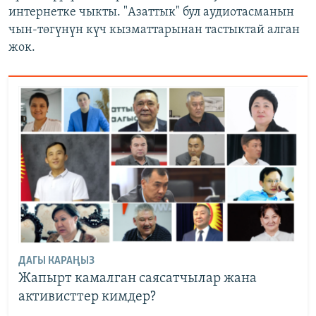
интернетке чыкты. "Азаттык" бул аудиотасманын
чын-төгүнүн күч кызматтарынан тастыктай алган
жок.
ДАГЫ КАРАҢЫЗ
Жапырт камалган саясатчылар жана
активисттер кимдер?