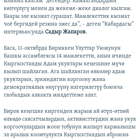
илинип калсам” дегендер. Камалгандардын
көпчүлүгү менен да жекеме-жеке диалог кылгам.
Баары эле кызмат сурашат. Мамлекеттик кызмат
чоё бергидей резина эмес да”, – деген “Кабардагы”
интервьюсунда
Садыр Жапаров.
Баса, 11-октябрда Бириккен Улуттар Уюмунун
Башкы ассамблеясы 14 мамлекетти, анын ичинде
Кыргызстанды Адам укуктары кеңешине мүчө
кылып шайлаган. Ага шайланган өлкөлөр адам
укуктарын, эркиндигин коргоону жана
демократиялык өнүгүүнү илгерилетүү боюнча
глобалдык алкакта милдеттеме алат.
Бирок кеңешке киргенден жарым ай өтүп-өтпөй
өлкөдө саясатчылардын, активисттердин жана укук
коргоочулардын жоон тобунун жапырт кармалышы
эл аралык коомчулукта Кыргызстандын аброюна