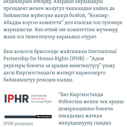
акцияларын өткөрдү. Алардын айрымдары
президент менен жолугуп чыккандан кийин да
бийликтин жүйөсүнө макул болбой, “Кемпир-
Абадды коргоо комитети” деп аталган топ түзгөнүн
жарыялаган. Көп өтпөй эле комитеттин мүчөлөрү
жана ага тилектештер кармалып отурат.
Баш кеңсеси Брюсселде жайгашкан International
Partnership for Human Rights (IPHR) – “Адам
укуктары боюнча эл аралык өнөктөштүгү” уюму
дагы Кыргызстандагы жапырт кармоолорго
байланыштуу реакция кылды.
“Биз Кыргызстанда
Өзбекстан менен чек араны
демаркациялоо боюнча
пландалып жаткан
макулдашууну сындап
IPHR уюмунун