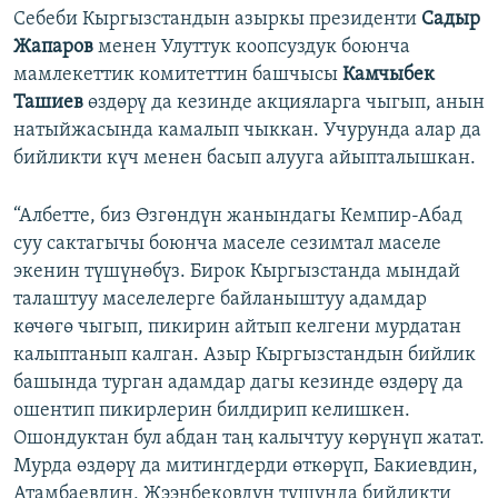
Себеби Кыргызстандын азыркы президенти
Садыр
Жапаров
менен Улуттук коопсуздук боюнча
мамлекеттик комитеттин башчысы
Камчыбек
Ташиев
өздөрү да кезинде акцияларга чыгып, анын
натыйжасында камалып чыккан. Учурунда алар да
бийликти күч менен басып алууга айыпталышкан.
“Албетте, биз Өзгөндүн жанындагы Кемпир-Абад
суу сактагычы боюнча маселе сезимтал маселе
экенин түшүнөбүз. Бирок Кыргызстанда мындай
талаштуу маселелерге байланыштуу адамдар
көчөгө чыгып, пикирин айтып келгени мурдатан
калыптанып калган. Азыр Кыргызстандын бийлик
башында турган адамдар дагы кезинде өздөрү да
ошентип пикирлерин билдирип келишкен.
Ошондуктан бул абдан таң калычтуу көрүнүп жатат.
Мурда өздөрү да митингдерди өткөрүп, Бакиевдин,
Атамбаевдин, Жээнбековдун тушунда бийликти