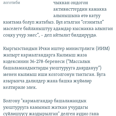
чыккан ондогон
логотиби
активисттердин камакка
алынышына өтө катуу
камтама болуп жатабыз. Бул аталган “сезимтал”
маселеге байланыштуу адамдар кысмакка алынган
соңку учур эмес”, – деп айтылат билдирүүдө.
Кыргызстандын Ички иштер министрлиги (ИИМ)
жапырт кармалгандарга Кылмыш жаза
кодексинин 36-278-беренеси (“Массалык
башаламандыктарды уюштурууга даярдануу”)
менен кылмыш иши козголгонун тактаган. Буга
азырынча далилдер жана башка жүйөлөр
келтириле элек.
Болгону "кармалгандар башаламандык
уюштурууга камынып жаткан учурдагы
сүйлөшүүсү жаздырылган" делген аудио гана