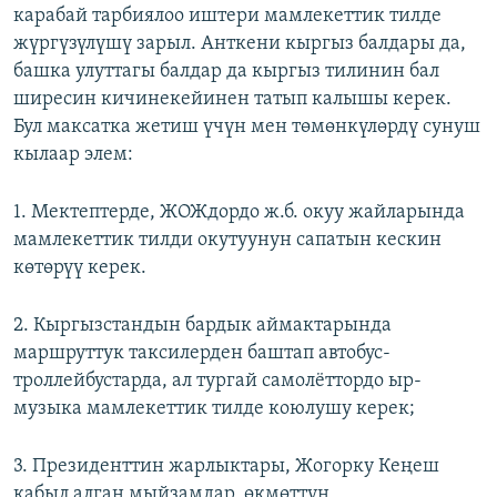
карабай тарбиялоо иштери мамлекеттик тилде
жүргүзүлүшү зарыл. Анткени кыргыз балдары да,
башка улуттагы балдар да кыргыз тилинин бал
ширесин кичинекейинен татып калышы керек.
Бул максатка жетиш үчүн мен төмөнкүлөрдү сунуш
кылаар элем:
1. Мектептерде, ЖОЖдордо ж.б. окуу жайларында
мамлекеттик тилди окутуунун сапатын кескин
көтөрүү керек.
2. Кыргызстандын бардык аймактарында
маршруттук таксилерден баштап автобус-
троллейбустарда, ал тургай самолёттордо ыр-
музыка мамлекеттик тилде коюлушу керек;
3. Президенттин жарлыктары, Жогорку Кеңеш
кабыл алган мыйзамдар, өкмөттүн,