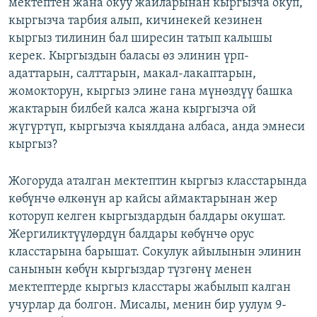
мектептен жана окуу жайларынан кыргызча окуп,
кыргызча тарбия алып, кичинекей кезинен
кыргыз тилинин бал ширесин татып калышы
керек. Кыргыздын баласы өз элинин үрп-
адаттарын, салттарын, макал-лакаптарын,
жомокторун, кыргыз элине гана мүнөздүү башка
жактарын билбей калса жана кыргызча ой
жүгүртүп, кыргызча кыялдана албаса, анда эмнеси
кыргыз?
Жогоруда аталган мектептин кыргыз класстарында
көбүнчө өлкөнүн ар кайсы аймактарынан жер
которуп келген кыргыздардын балдары окушат.
Жергиликтүүлөрдүн балдары көбүнчө орус
класстарына барышат. Сокулук айылынын элинин
санынын көбүн кыргыздар түзгөнү менен
мектептерде кыргыз класстары жабылып калган
учурлар да болгон. Мисалы, менин бир уулум 9-