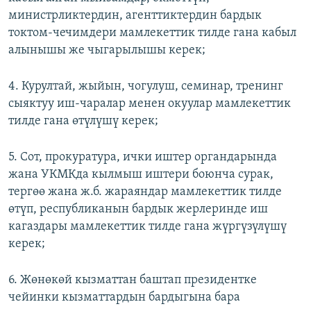
министрликтердин, агенттиктердин бардык
токтом-чечимдери мамлекеттик тилде гана кабыл
алынышы же чыгарылышы керек;
4. Курултай, жыйын, чогулуш, семинар, тренинг
сыяктуу иш-чаралар менен окуулар мамлекеттик
тилде гана өтүлүшү керек;
5. Сот, прокуратура, ички иштер органдарында
жана УКМКда кылмыш иштери боюнча сурак,
тергөө жана ж.б. жараяндар мамлекеттик тилде
өтүп, республиканын бардык жерлеринде иш
кагаздары мамлекеттик тилде гана жүргүзүлүшү
керек;
6. Жөнөкөй кызматтан баштап президентке
чейинки кызматтардын бардыгына бара