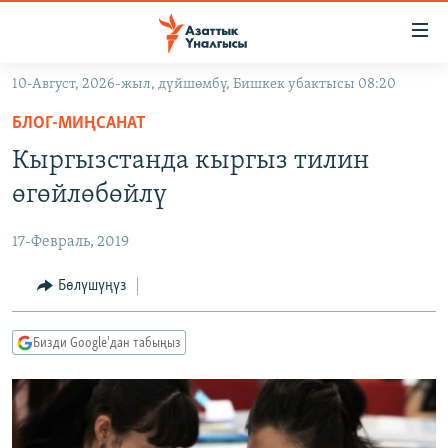
Линктер
Мазмунга
өтүңүз
10-Август, 2026-жыл, дүйшөмбү, Бишкек убактысы 08:20
Навигацияга
ЖАҢЫЛЫКТАР
өтүңүз
БЛОГ-МИҢСАНАТ
КЫРГЫЗСТАН
Издөөгө
Кыргызстанда кыргыз тилин
салыңыз
ДҮЙНӨ
КЫРГЫЗСТАН
өгөйлөбөйлү
УКРАИНА
САЯСАТ
ДҮЙНӨ
17-Февраль, 2019
АТАЙЫН ИЛИКТӨӨ
ЭКОНОМИКА
БОРБОР АЗИЯ
ТВ ПРОГРАММАЛАР
Бөлүшүңүз
МАДАНИЯТ
ПОДКАСТ
БҮГҮН АЗАТТЫКТА
Бизди Google'дан табыңыз
ӨЗГӨЧӨ ПИКИР
ЭКСПЕРТТЕР ТАЛДАЙТ
БИЗ ЖАНА ДҮЙНӨ
Русский
ДАНИСТЕ