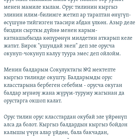
менен мамиле кылам. Орус тилинин кыргыз
элинин илим-билимге жетип ар тараптан өнүгүп-
өсүшүнө тийгизген таасири абдан үлкөн. Азыр деле
биздин сырткы дүйнө менен карым-
катнашыбызда көпүрөнүн милдетин аткарып келе
жатат. Бирок "ушундай экен" деп эле орусча
окунуп-чокунуп калуу туура эмес деп ойлойм.
Менин балдарым Сокулуктагы №2 мектепте
кыргыз тилинде окушту. Балдарымды орус
класстарына бербеген себебим - орусча окуган
балдар мүнөзү жана жүрүм-туруму жагынан да
орустарга окшоп калат.
Орус тилин орус класстардан окубай эле үйрөнүп
алса да болот. Кыргыз балдардын кыргыз бойдон
калышы үчүн алар үйдөн, бала бакчадан,