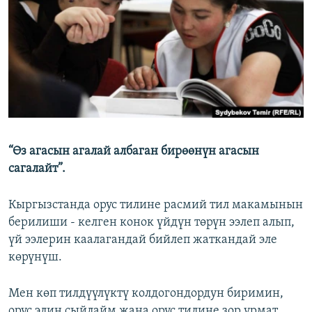
ОНЛАЙН ШЕРИНЕ
ЭЖЕ-СИҢДИЛЕР
АЗАТТЫК+
ЫҢГАЙСЫЗ СУРООЛОР
ЭЕ/АРнун бардык сайттары
“Өз агасын агалай албаган бирөөнүн агасын
сагалайт”.
Кыргызстанда орус тилине расмий тил макамынын
берилиши - келген конок үйдүн төрүн ээлеп алып,
үй ээлерин каалагандай бийлеп жаткандай эле
көрүнүш.
Мен көп тилдүүлүктү колдогондордун биримин,
орус элин сыйлайм жана орус тилине зор урмат