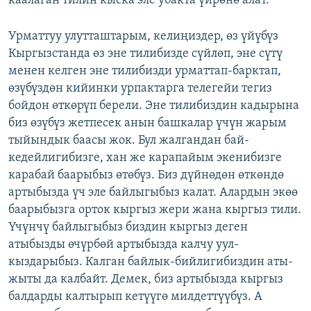
каалаган тилин кыска эле убакта үйрөнө алат.
Урматтуу улутташтарым, келиңиздер, өз үйүбүз
Кыргызстанда өз эне тилибизде сүйлөп, эне сүтү
менен келген эне тилибизди урматтап-барктап,
өзүбүздөн кийинки урпактарга телегейи тегиз
бойдон өткөрүп берели. Эне тилибиздин кадырына
биз өзүбүз жетпесек анын башкалар үчүн жарым
тыйындык баасы жок. Бул жалгандан бай-
кедейлигибизге, хан же карапайым экенибизге
карабай баарыбыз өтөбүз. Биз дүйнөдөн өткөндө
артыбызда үч эле байлыгыбыз калат. Алардын экөө
баарыбызга орток кыргыз жери жана кыргыз тили.
Үчүнчү байлыгыбыз биздин кыргыз деген
атыбызды өчүрбөй артыбызда калчу уул-
кыздарыбыз. Калган байлык-бийлигибиздин аты-
жыты да калбайт. Демек, биз артыбызда кыргыз
балдарды калтырып кетүүгө милдеттүүбүз. А