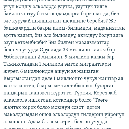
үчүн коңшу өлкөлөрдө улутка, улуттук тилге
байланыштуу батыл кадамдарга барышат да, биз
эле курулай шыпшынып-шекшине беребиз? Же
башкалардын баары илим-билимден, маданияттан
артта калып, биз эле билимдүү, акылдуу болуп алга
озуп кеткенбизби? Биз билген мааалыматтар
боюнча учурда Орусияда 33 миллион калкы бар
Өзбекстандан 2 миллион, 9 миллион калкы бар
Тажикстандан 1 миллион эмгек мигранттары
жүрөт. 6 миллиондон ашуун эл жашаган
Кыргызстандан деле 1 миллионго чукул жаштар ал
жакта иштеп, баары эле тил табышып, буюрган
нандарын таап жеп жүрөт го. Түркия, Корея ж.б.
өлкөлөргө иштегени кеткендер болсо “Төөгө
жантак керек болсо моюнун созот” деген
макалдагыдай ошол өлкөлөрдүн тилдерин үйрөнүп
алышкан. Адам баласы керек болгон учурда