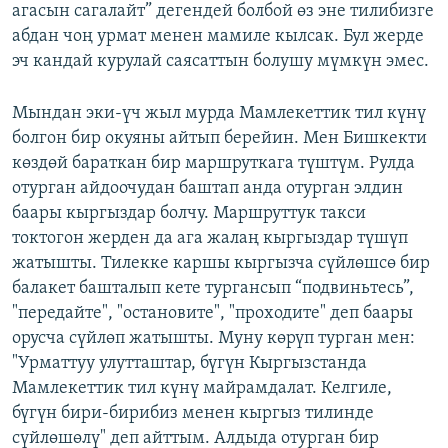
агасын сагалайт” дегендей болбой өз эне тилибизге
абдан чоң урмат менен мамиле кылсак. Бул жерде
эч кандай курулай саясаттын болушу мүмкүн эмес.
Мындан эки-үч жыл мурда Мамлекеттик тил күнү
болгон бир окуяны айтып берейин. Мен Бишкекти
көздөй бараткан бир маршруткага түштүм. Рулда
отурган айдоочудан баштап анда отурган элдин
баары кыргыздар болчу. Маршруттук такси
токтогон жерден да ага жалаң кыргыздар түшүп
жатышты. Тилекке каршы кыргызча сүйлөшсө бир
балакет башталып кете тургансып “подвиньтесь”,
"передайте", "остановите", "проходите" деп баары
орусча сүйлөп жатышты. Муну көрүп турган мен:
"Урматтуу улутташтар, бүгүн Кыргызстанда
Мамлекеттик тил күнү майрамдалат. Келгиле,
бүгүн бири-бирибиз менен кыргыз тилинде
сүйлөшөлү" деп айттым. Алдыда отурган бир