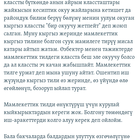
классты бүткөндө анын айрым классташтары
жайкысын кесиптик окуу жайларына кетишет да
райондук билим берүү бөлүмү менин уулум окуган
кыргыз классты "бир окуучу жетпейт" деп жоюп
салган. Муну кыргыз жеринде мамлекеттик
кыргыз тилине болгон суук мамилеге тирүү мисал
катары айтып жатам. Өзбектер менен тажиктерде
мамлекеттик тилдеги класста беш эле окуучу болсо
да ал классты эч качан жабышпайт. Мамлекеттик
тилге урмат деп мына ушуну айтат. Ошентип иш
жүзүндө кыргыз тили өз жеринде, өз үйүндө өлө
өгөйлөнүп, бозоруп ыйлап турат.
Мамлекеттик тилди өнүктүрүш үчүн курулай
кыйкырыктардын кереги жок. Болгону төмөндөгү
иш-аракеттерди колго алуу керек деп ойлойм.
Бала бакчаларда балдардын улуттук өзгөчөлүгүнө