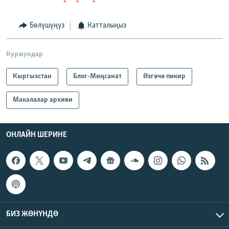
Бөлүшүңүз
Катталыңыз
Куржундар
Кыргызстан
Блог-Миңсанат
Өзгөчө пикир
Макалалар архиви
ОНЛАЙН ШЕРИНЕ
БИЗ ЖӨНҮНДӨ