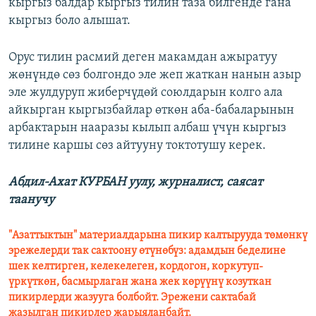
кыргыз балдар кыргыз тилин таза билгенде гана
кыргыз боло алышат.
Орус тилин расмий деген макамдан ажыратуу
жөнүндө сөз болгондо эле жеп жаткан нанын азыр
эле жулдуруп жиберчүдөй союлдарын колго ала
айкырган кыргызбайлар өткөн аба-бабаларынын
арбактарын нааразы кылып албаш үчүн кыргыз
тилине каршы сөз айтууну токтотушу керек.
Абдил-Ахат КУРБАН уулу, журналист, саясат
таанучу
"Азаттыктын" материалдарына пикир калтырууда төмөнкү
эрежелерди так сактоону өтүнөбүз: адамдын беделине
шек келтирген, келекелеген, кордогон, коркутуп-
үркүткөн, басмырлаган жана жек көрүүнү козуткан
пикирлерди жазууга болбойт. Эрежени сактабай
жазылган пикирлер жарыяланбайт.