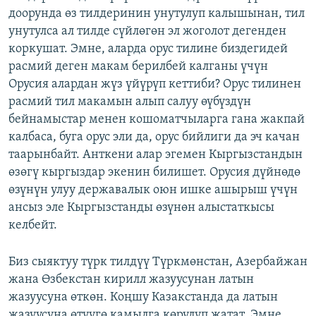
доорунда өз тилдеринин унутулуп калышынан, тил
унутулса ал тилде сүйлөгөн эл жоголот дегенден
коркушат. Эмне, аларда орус тилине биздегидей
расмий деген макам берилбей калганы үчүн
Орусия алардан жүз үйүрүп кеттиби? Орус тилинен
расмий тил макамын алып салуу өүбүздүн
бейнамыстар менен кошоматчыларга гана жакпай
калбаса, буга орус эли да, орус бийлиги да эч качан
таарынбайт. Анткени алар эгемен Кыргызстандын
өзөгү кыргыздар экенин билишет. Орусия дүйнөдө
өзүнүн улуу державалык оюн ишке ашырыш үчүн
ансыз эле Кыргызстанды өзүнөн алыстаткысы
келбейт.
Биз сыяктуу түрк тилдүү Түркмөнстан, Азербайжан
жана Өзбекстан кирилл жазуусунан латын
жазуусуна өткөн. Коңшу Казакстанда да латын
жазуусуна өтүүгө камылга көрүлүп жатат. Эмне