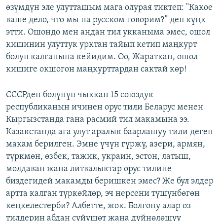
өзүмдүн эле улутташым мага олурая тиктеп: "Какое
ваше дело, что мы на русском говорим?” деп күңк
этти. Ошондо мен андан тил укканыма эмес, ошол
кишинин улуттук урктан тайып кетип маңкурт
болуп калганына кейидим. Оо, Жараткан, ошол
кишиге окшогон маңкурттардан сактай көр!
СССРден бөлүнүп чыккан 15 союздук
республиканын ичинен орус тили Беларус менен
Кыргызстанда гана расмий тил макамына ээ.
Казакстанда ага улут аралык баарлашуу тили деген
макам берилген. Эмне үчүн гүржү, азери, армян,
түркмөн, өзбек, тажик, украин, эстон, латыш,
молдаван жана литвалыктар орус тилине
биздегидей макамды беришкен эмес? Же бул элдер
артта калган түркөйлөр, эч нерсени түшүнбөгөн
кеңкелестерби? Албетте, жок. Болгону алар өз
тилдерин абдан сүйүшөт жана дүйнөлөшүү