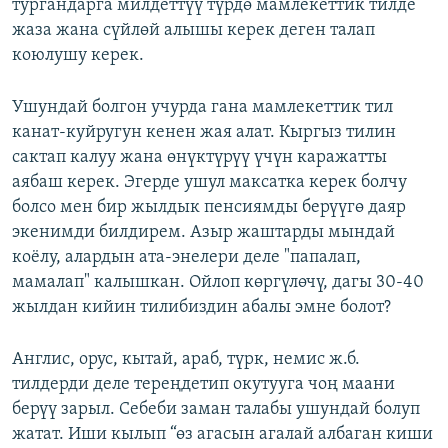
тургандарга милдеттүү түрдө мамлекеттик тилде
жаза жана сүйлөй алышы керек деген талап
коюлушу керек.
Ушундай болгон учурда гана мамлекеттик тил
канат-куйругун кенен жая алат. Кыргыз тилин
сактап калуу жана өнүктүрүү үчүн каражатты
аябаш керек. Эгерде ушул максатка керек болчу
болсо мен бир жылдык пенсиямды берүүгө даяр
экенимди билдирем. Азыр жаштарды мындай
коёлу, алардын ата-энелери деле "папалап,
мамалап" калышкан. Ойлоп көргүлөчү, дагы 30-40
жылдан кийин тилибиздин абалы эмне болот?
Англис, орус, кытай, араб, түрк, немис ж.б.
тилдерди деле тереңдетип окутууга чоң маани
берүү зарыл. Себеби заман талабы ушундай болуп
жатат. Иши кылып “өз агасын агалай албаган киши