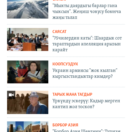
"Мыкты даярдыгы барлар гана
чыксын". Жеңиш чокусу боюнча
жаңы талап
САЯСАТ
"75чилердин каты": Шаардык сот
тараптардын апелляция арызын
карайт
КООПСУЗДУК
Украин армиясы "жок кылган"
кыргызстандыктар кимдер?
ТАРЫХ ЖАНА ТАГДЫР
Үркүндү эскерүү: Кадыр мерген
кантип жол тоскон?
БОРБОР АЗИЯ
"Борбор Азия Шенгени": Туризм