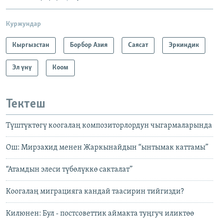
Куржундар
Кыргызстан
Борбор Азия
Саясат
Эркиндик
Эл үнү
Коом
Тектеш
Түштүктөгү коогалаң композиторлордун чыгармаларында
Ош: Мирзахид менен Жаркынайдын “ынтымак каттамы”
“Атамдын элеси түбөлүккө сакталат”
Коогалаң миграцияга кандай таасирин тийгизди?
Килюнен: Бул - постсоветтик аймакта туңгуч иликтөө