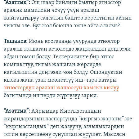
“Азаттык”:
Ош шаар бийлиги былтыр этностор
аралык мамилени чечүү үчүн аралаш
жайгаштыруу саясатын баштоо керектигин айтып
чыкты эле. Бул жол боюнча эмне айта аласыз?
Ташанов:
Июнь коогалаңы учурунда этностор
аралаш жашаган көчөлөрдө жаңжалдын деңгээли
абдан төмөн болду. Тескерисинче бир этнос
компакттуу, тыгыз жашаган жерлерде
кагылыштын деңгээли чоң болду. Ошондуктан
кыска жана узак мөөнөттүү иш-чара катары
этностордун аралаш жашоосун камсыз кылуу
багытында иштерди жүргүзүү зарыл.
“Азаттык”:
Айрымдар Кыргызстандын
жарандарынын паспортунда “кыргыз жараны” же
“кыргызстандык” деп жазууну, азчылыктардын
тегин көрсөтпөөнү сунуштап жүрүшөт. Маселен