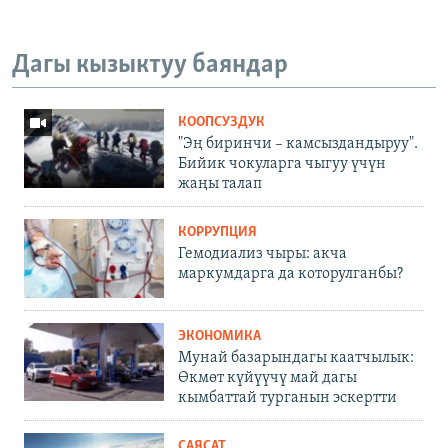
Дагы кызыктуу баяндар
КООПСУЗДУК
"Эң биринчи – камсыздандыруу".
Бийик чокуларга чыгуу үчүн
жаңы талап
КОРРУПЦИЯ
Гемодиализ чыры: акча
маркумдарга да которулганбы?
ЭКОНОМИКА
Мунай базарындагы каатчылык:
Өкмөт күйүүчү май дагы
кымбаттай турганын эскертти
САЯСАТ