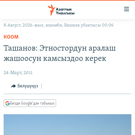
Линктер
Мазмунга
өтүңүз
8-Август, 2026-жыл, ишемби, Бишкек убактысы 00:06
Навигацияга
ЖАҢЫЛЫКТАР
өтүңүз
КООМ
КЫРГЫЗСТАН
Издөөгө
Ташанов: Этностордун аралаш
салыңыз
ДҮЙНӨ
КЫРГЫЗСТАН
жашоосун камсыздоо керек
УКРАИНА
САЯСАТ
ДҮЙНӨ
24-Март, 2011
АТАЙЫН ИЛИКТӨӨ
ЭКОНОМИКА
БОРБОР АЗИЯ
ТВ ПРОГРАММАЛАР
Бөлүшүңүз
МАДАНИЯТ
ПОДКАСТ
БҮГҮН АЗАТТЫКТА
Бизди Google'дан табыңыз
ӨЗГӨЧӨ ПИКИР
ЭКСПЕРТТЕР ТАЛДАЙТ
БИЗ ЖАНА ДҮЙНӨ
Русский
ДАНИСТЕ