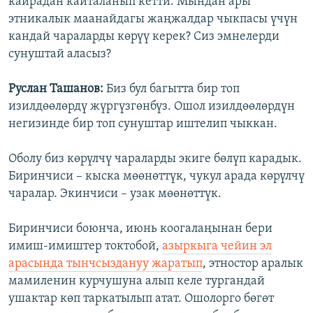
кайрадан кайталанып кетти. Мындан ары
этникалык маанайдагы жаңжалдар чыкпасы үчүн
кандай чараларды көрүү керек? Сиз эмнелерди
сунуштай аласыз?
Руслан Ташанов:
Биз бул багытта бир топ
изилдөөлөрдү жүргүзгөнбүз. Ошол изилдөөлөрдүн
негизинде бир топ сунуштар иштелип чыккан.
Оболу биз көрүлчү чараларды экиге бөлүп карадык.
Биринчиси – кыска мөөнөттүк, чукул арада көрүлчү
чаралар. Экинчиси – узак мөөнөттүк.
Биринчиси боюнча, июнь коогалаңынан бери
имиш-имиштер токтобой,
азыркыга чейин эл
арасында тынчсыздануу жаратып
, этностор аралык
мамиленин курчушуна алып келе тургандай
ушактар көп таркатылып атат. Ошолорго бөгөт