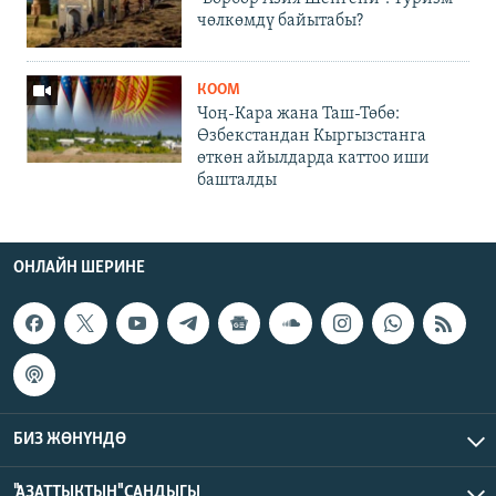
чөлкөмдү байытабы?
КООМ
Чоң-Кара жана Таш-Төбө:
Өзбекстандан Кыргызстанга
өткөн айылдарда каттоо иши
башталды
ОНЛАЙН ШЕРИНЕ
БИЗ ЖӨНҮНДӨ
"АЗАТТЫКТЫН" САНДЫГЫ