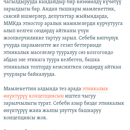
чагылдырууда кандайдыр бир көзөмөлдү күчөтүү
зарылдыгы бар. Андан тышкары мамлекеттик,
саясий ишмерлер, депутаттар жыйындарда,
ММКда этностор аралык мамилелерди курчутууга
алып келген сөздөрдү айтканы үчүн
жоопкерчиликке тартуу зарыл. Себеби көпчүлүк
учурда парламентте же гезит беттеринде
этникалык маселелер тууралуу сөз козгогондо
абдан эле этикага туура келбеген, башка
этникалык топторду кемсинткен сөздөрдү айткан
учурлары байкалууда.
Мамлекеттин алдында тез арада
этникалык
өнүктүрүү концепциясын
иштеп чыгуу
зарылчылыгы турат. Себеби азыр бизде этникалык
өнүктүрүү жана жалпы улуттук башкаруу
концепциясы жок.