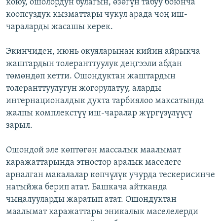
коюу, ошолордун булагын, өзөгүн табуу боюнча
коопсуздук кызматтары чукул арада чоң иш-
чараларды жасашы керек.
Экинчиден, июнь окуяларынан кийин айрыкча
жаштардын толеранттуулук деңгээли абдан
төмөндөп кетти. Ошондуктан жаштардын
толеранттуулугун жогорулатуу, аларды
интернационалдык духта тарбиялоо максатында
жалпы комплекстүү иш-чаралар жүргүзүлүүсү
зарыл.
Ошондой эле көптөгөн массалык маалымат
каражаттарында этностор аралык маселеге
арналган макалалар көпчүлүк учурда тескерисинче
натыйжа берип атат. Башкача айтканда
чыңалууларды жаратып атат. Ошондуктан
маалымат каражаттары эникалык маселелерди