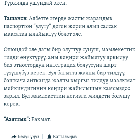
Түркияда ушундай экен.
Ташанов:
Албетте эгерде жалпы жарандык
паспорттон “улуту” деген жерин алып салсак
максатка ылайыктуу болот эле.
Ошондой эле дагы бир олуттуу сунуш, мамлекеттик
тилди өнүктүрүү, аны кеңири жайылтуу аркылуу
биз этностордун интеграция болуусуна шарт
түзүшүбүз керек. Бул багытта жалпы бир тилдүү,
башкача айтканда жалпы кыргыз тилдүү маалымат
мейкиндигинин кеңири жайылышын камсыздоо
зарыл. Бул мамлекеттин негизги милдети болушу
керек.
“Азаттык”:
Рахмат.
Бөлүшүңүз
Катталыңыз