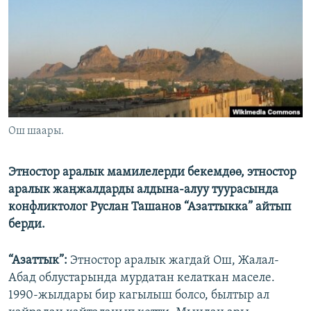
ОНЛАЙН ШЕРИНЕ
ЭЖЕ-СИҢДИЛЕР
АЗАТТЫК+
ЫҢГАЙСЫЗ СУРООЛОР
ЭЕ/АРнун бардык сайттары
Ош шаары.
Этностор аралык мамилелерди бекемдөө, этностор
аралык жаңжалдарды алдына-алуу туурасында
конфликтолог Руслан Ташанов “Азаттыкка” айтып
берди.
“Азаттык”:
Этностор аралык жагдай Ош, Жалал-
Абад облустарында мурдатан келаткан маселе.
1990-жылдары бир кагылыш болсо, былтыр ал