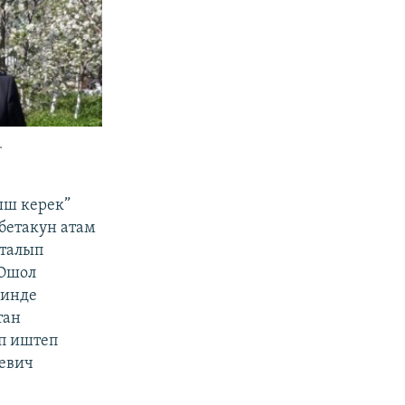
.
ыш керек”
бетакун атам
кталып
 Ошол
зинде
тан
п иштеп
ьевич