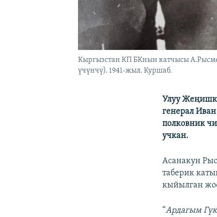
Кыргызстан КП БКнын катчысы А.Рысме
үчүнчү). 1941-жыл. Куршаб.
Улуу Жеңишке
генерал Иван
полковник ч
учкан.
Асанакун Рыс
таберик каты
кыйылган жоо
“
Ардагым Гүк