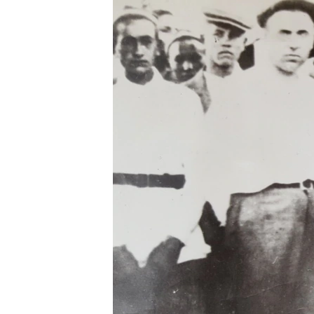
ЭЖЕ-СИҢДИЛЕР
АЗАТТЫК+
ЫҢГАЙСЫЗ СУРООЛОР