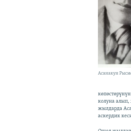
Асанакун Рысм
көпөстөрүнүн
колуна алып,
жылдарда Аса
аскердик кеси