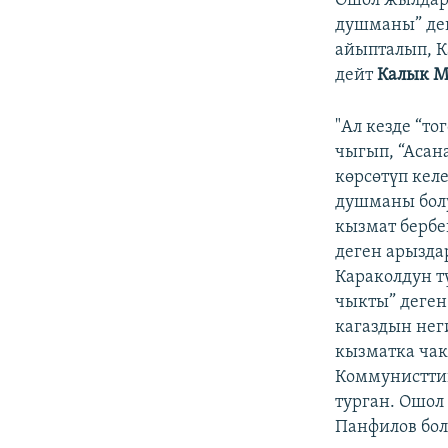
Ошол жылдар
душманы” де
айыпталып, К
дейт
Калык М
"Ал кезде “то
чыгып, “Асан
көрсөтүп кел
душманы болу
кызмат бербе
деген арызда
Караколдун т
чыкты” деген
кагаздын нег
кызматка ча
Коммунистти
турган. Ошол
Панфилов бол