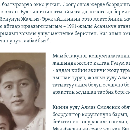
 баатырларча окко учкан. Сөөгү ошол жерде боордошт
коюлган. Бул кишинин аты айылга да, көчөгө да берилг
айонунун Жалгыз-Өрүк айылынын орто мектебинин ж
е айтаар ыраазычылыгым – 1991-жылы Асанакун атан
налып ысымы ушул мектепке берилген. Биз анын эм
чан унута албайбыз!".
Мамбетакунов кошумчалагандай
жашында жесир калган Гүлүм а
- андан кийин экинчи жолу ту
чыкпай туруп, жалгыз уулу Алм
татыктуу адам болуп өсүшүнө бо
аракетин жумшап тарбия берге
Кийин уулу Алмаз Смоленск обл
боордоштор көрүстөнүнө барып,
бейитинен топурак алып келип,
Малабаеванын сөөгү жаткан Би