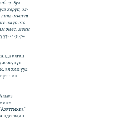
абыз. Бул
уш көрүп, эл-
м анча-мынча
ге өмүр өтө
ам эмес, мени
рүүгө туура
анда алган
Күйөөсүнүн
й, ал эми уул
керээзин
 Алмаз
имине
“Азаттыкка”
мендеевдин