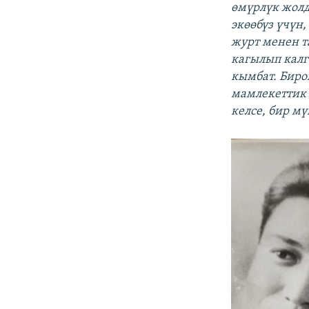
өмүрлүк жолд
экөөбүз үчүн,
журт менен т
кагылып калг
кымбат. Биро
мамлекеттик 
келсе, бир мү