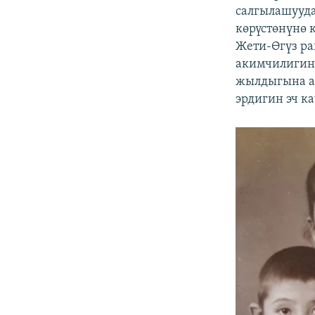
салгылашууда
көрүстөнүнө 
Жети-Өгүз р
акимчилигин
жылдыгына ар
эрдигин эч ка