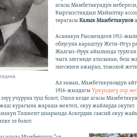
агасы Мамбетакундун небереси
Кыргызстандын Майыптар асс
төрагасы
Калык Мамбетакунов
а
Асанакун Рысмендеев 1911-жыл
облусуна караштуу Жети-Өгүз р
Жалгыз-Өрүк айылында туулган
чыга элегинде атасынан, беш 
энесинен ажырап, томолой жети
ендеев.
Ал заман, Мамбетакуновдун ай
1916-жылдагы
Үркүндөгү оор ме
 эзүү учуруна туш болот. Ошол кезде агасы Мамбетаку
 жаш курагына жараша мектеп, окуу жайларда окутат. 
накун Ташкент шаарында Аскердик саясий окуу жайы
пке ээ болот.