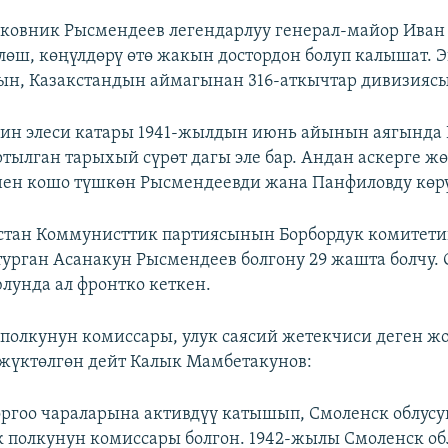
ковник Рысмендеев легендарлуу генерал-майор Иван
лөш, көңүлдөрү өтө жакын достордон болуп калышат. 
н, Казакстандын аймагынан 316-аткычтар дивизиясы
дин элеси катары 1941-жылдын июнь айынын аягында
тылган тарыхый сүрөт дагы эле бар. Андан аскерге ж
ен кошо түшкөн Рысмендеевди жана Панфиловду көрү
стан Коммунисттик партиясынын Борбордук комитети
турган Асанакун Рысмендеев болгону 29 жашта болчу.
унда ал фронтко кеткен.
 полкунун комиссары, улук саясий жетекчиси деген ж
жүктөлгөн дейт Калык Мамбетакунов:
ргоо чараларына активдүү катышып, Смоленск облусу
 полкунун комиссары болгон. 1942-жылы Смоленск об