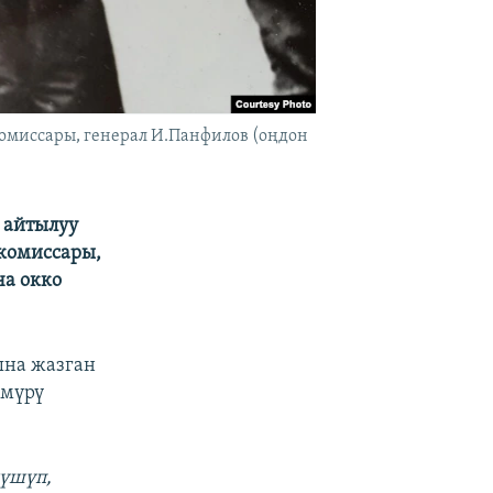
омиссары, генерал И.Панфилов (оңдон
 айтылуу
 комиссары,
а окко
ына жазган
өмүрү
йүшүп,