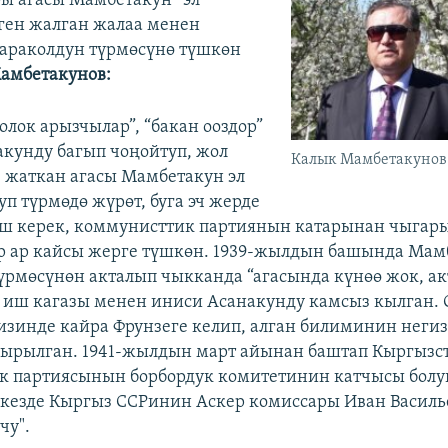
ы агасы Мамбетакун “эл
ген жалган жалаа менен
араколдун түрмөсүнө түшкөн
амбетакунов:
голок арызчылар”, “бакан ооздор”
акунду багып чоңойтуп, жол
Калык Мамбетакунов
е жаткан агасы Мамбетакун эл
п түрмөдө жүрөт, буга эч жерде
ш керек, коммунисттик партиянын катарынан чыгар
р ар кайсы жерге түшкөн. 1939-жылдын башында Мам
үрмөсүнөн акталып чыкканда “агасында күнөө жок, а
 иш кагазы менен иниси Асанакунду камсыз кылган.
изинде кайра Фрунзеге келип, алган билиминин неги
кырылган. 1941-жылдын март айынан баштап Кыргызс
к партиясынын борбордук комитетинин катчысы болу
 кезде Кыргыз ССРинин Аскер комиссары Иван Васил
чу".