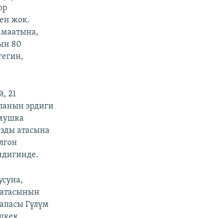
ор
ен жок.
амаатына,
ын 80
гегин,
, 21
панын эрдиги
рмушка
азды атасына
лгон
ндигинде.
усуна,
 атасынын
 апасы Гүлүм
шкек