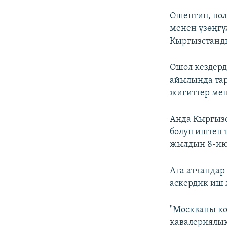
Ошентип, пол
менен үзөңгү
Кыргызстанды
Ошол кездер
айылында тар
жигиттер мен
Анда Кыргыз
болуп иштеп 
жылдын 8-июл
Ага атчандар
аскердик иш 
"Москваны ко
кавалериялык