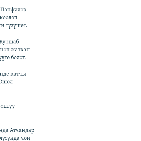
 Панфилов
Экөөлөп
н түзүшөт.
 Куршаб
өнөп жаткан
үгө болот.
нде катчы
 Ошол
ооптуу
нда Атчандар
лусунда чоң