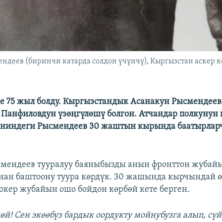
ндеев (биринчи катарда солдон үчүнчү), Кыргызстан аскер к
 75 жыл болду. Кыргызстандык Асанакун Рысмендеев
 Панфиловдун үзөңгүлөшү болгон. Атчандар полкунун
ининдеги Рысмендеев 30 жаштын кырында баатырларч
мендеев тууралуу баяныбызды анын фронттон жубай
нан баштоону туура көрдүк. 30 жашында кырчындай 
кер жубайын ошо бойдон көрбөй кете берген.
өй! Сен экөөбүз бардык оордукту мойнубузга алып, сү