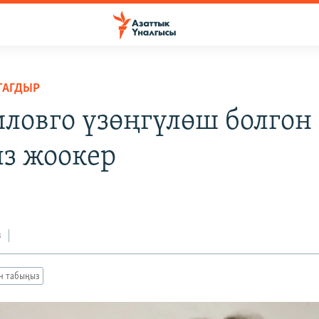
ТАГДЫР
ловго үзөңгүлөш болгон
з жоокер
з
ан табыңыз