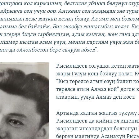
оштукка кол кармашып, белгисиз убакка бөлүнүп отур
 айрыкча сен үчүн оор. Анткени сен жаңыдан эле турм
аанышып келе жаткан кезиң болчу. Ал эми мен болсо
аныма бел байлайм. Биз экөөбүз жашагыбыз келет. Биз
к эгерде бизди тарбиялаган, адам кылган, жөн гана ад
ишмер кылган элим үчүн, менин партиям үчүн жан бе
нөт да ойлонбостон бере салуум абзел
”.
Рысмендеев согушка кетип жатк
жары Гүлүм кош бойлуу калат. 
“Кыз төрөлсө атын өзүң билип ко
төрөлсө атын Алмаз кой” деген 
аткарып, уулун Алмаз деп коёт.
Артында калган жалгыз тукуму
Рысмендеев да кийин эл ишен
жараган инсандардан болгонун 
берген маегинде Асанакун Рыс