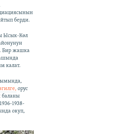
,
оциациясынын
йтып берди.
ы Ысык-Көл
айонунун
. Бир жашка
жашында
м калат.
тымында,
згилге,
орус
н баланы
1936-1938-
нда окуп,