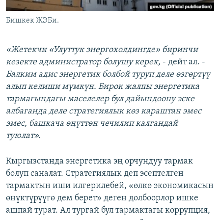
Бишкек ЖЭБи.
«Жетекчи
«
Улуттук энергохолдингде
»
биринчи
кезекте администратор болушу керек,
- дейт ал. -
Балким адис энергетик болбой туруп деле өзгөртүү
алып келиши мүмкүн. Бирок жалпы энергетика
тармагындагы маселелер бул дайындоону эске
албаганда деле стратегиялык көз караштан эмес
эмес, башкача өңүттөн чечилип калгандай
туюлат».
Кыргызстанда энергетика эң орчундуу тармак
болуп саналат. Стратегиялык деп эсептелген
тармактын иши илгерилебей, «өлкө экономикасын
өнүктүрүүгө дем берет» деген долбоорлор ишке
ашпай турат. Ал тургай бул тармактагы коррупция,