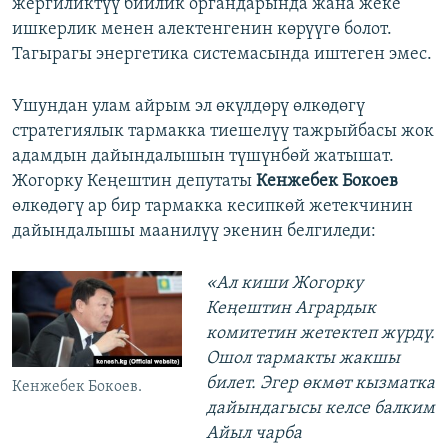
жергиликтүү бийлик органдарында жана жеке
ишкерлик менен алектенгенин көрүүгө болот.
Тагырагы энергетика системасында иштеген эмес.
Ушундан улам айрым эл өкүлдөрү өлкөдөгү
стратегиялык тармакка тиешелүү тажрыйбасы жок
адамдын дайындалышын түшүнбөй жатышат.
Жогорку Кеңештин депутаты
Кенжебек Бокоев
өлкөдөгү ар бир тармакка кесипкөй жетекчинин
дайындалышы маанилүү экенин белгиледи:
«Ал киши Жогорку
Кеңештин Агрардык
комитетин жетектеп жүрдү.
Ошол тармакты жакшы
билет. Эгер өкмөт кызматка
Кенжебек Бокоев.
дайындагысы келсе балким
Айыл чарба