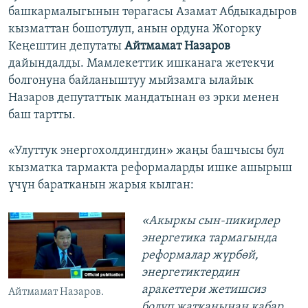
башкармалыгынын төрагасы Азамат Абдыкадыров
кызматтан бошотулуп, анын ордуна Жогорку
Кеңештин депутаты
Айтмамат Назаров
дайындалды. Мамлекеттик ишканага жетекчи
болгонуна байланыштуу мыйзамга ылайык
Назаров депутаттык мандатынан өз эрки менен
баш тартты.
«Улуттук энергохолдингдин» жаңы башчысы бул
кызматка тармакта реформаларды ишке ашырыш
үчүн баратканын жарыя кылган:
«Акыркы сын-пикирлер
энергетика тармагында
реформалар жүрбөй,
энергетиктердин
аракеттери жетишсиз
Айтмамат Назаров.
болуп жатканынан кабар