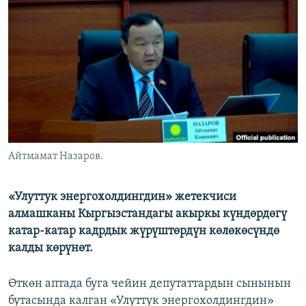
ОНЛАЙН ШЕРИНЕ
ЭЖЕ-СИҢДИЛЕР
АЗАТТЫК+
ЫҢГАЙСЫЗ СУРООЛОР
ЭЕ/АРнун бардык сайттары
Айтмамат Назаров.
«Улуттук энергохолдингдин» жетекчиси
алмашканы Кыргызстандагы акыркы күндөрдөгү
катар-катар кадрдык жүрүштөрдүн көлөкөсүндө
калды көрүнөт.
Өткөн аптада буга чейин депутаттардын сынынын
бутасында калган «Улуттук энергохолдингдин»