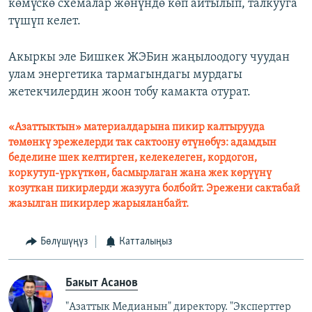
көмүскө схемалар жөнүндө көп айтылып, талкууга
түшүп келет.
Акыркы эле Бишкек ЖЭБин жаңылоодогу чуудан
улам энергетика тармагындагы мурдагы
жетекчилердин жоон тобу камакта отурат.
«Азаттыктын» материалдарына пикир калтырууда
төмөнкү эрежелерди так сактоону өтүнөбүз: адамдын
беделине шек келтирген, келекелеген, кордогон,
коркутуп-үркүткөн, басмырлаган жана жек көрүүнү
козуткан пикирлерди жазууга болбойт. Эрежени сактабай
жазылган пикирлер жарыяланбайт.
Бөлүшүңүз
Катталыңыз
Бакыт Асанов
"Азаттык Медианын" директору. "Эксперттер