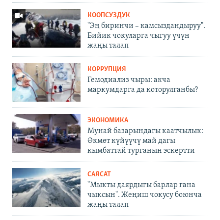
КООПСУЗДУК
"Эң биринчи – камсыздандыруу".
Бийик чокуларга чыгуу үчүн
жаңы талап
КОРРУПЦИЯ
Гемодиализ чыры: акча
маркумдарга да которулганбы?
ЭКОНОМИКА
Мунай базарындагы каатчылык:
Өкмөт күйүүчү май дагы
кымбаттай турганын эскертти
САЯСАТ
"Мыкты даярдыгы барлар гана
чыксын". Жеңиш чокусу боюнча
жаңы талап