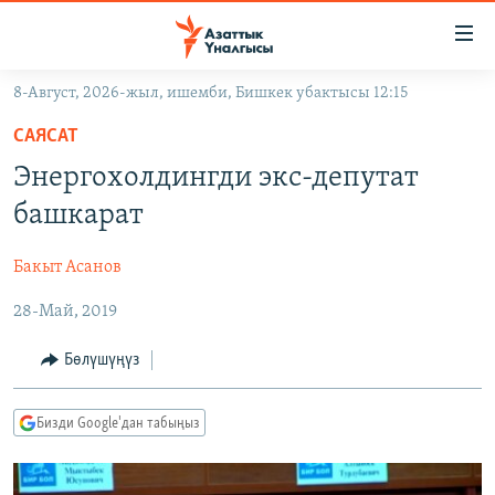
Линктер
Мазмунга
өтүңүз
8-Август, 2026-жыл, ишемби, Бишкек убактысы 12:15
Навигацияга
ЖАҢЫЛЫКТАР
өтүңүз
САЯСАТ
КЫРГЫЗСТАН
Издөөгө
Энергохолдингди экс-депутат
салыңыз
ДҮЙНӨ
КЫРГЫЗСТАН
башкарат
УКРАИНА
САЯСАТ
ДҮЙНӨ
Бакыт Асанов
АТАЙЫН ИЛИКТӨӨ
ЭКОНОМИКА
БОРБОР АЗИЯ
28-Май, 2019
ТВ ПРОГРАММАЛАР
МАДАНИЯТ
ПОДКАСТ
БҮГҮН АЗАТТЫКТА
Бөлүшүңүз
ӨЗГӨЧӨ ПИКИР
ЭКСПЕРТТЕР ТАЛДАЙТ
Бизди Google'дан табыңыз
БИЗ ЖАНА ДҮЙНӨ
Русский
ДАНИСТЕ