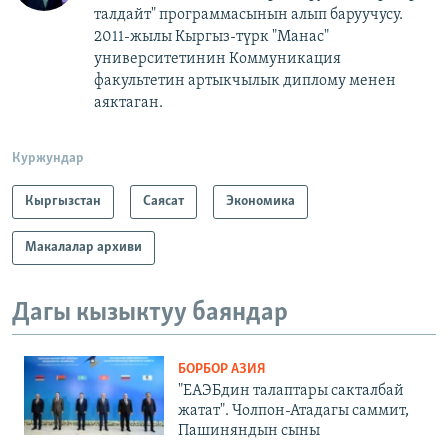
талдайт" программасынын алып баруучусу.
2011-жылы Кыргыз-түрк "Манас"
университетинин Коммуникация
факультетин артыкчылык диплому менен
аяктаган.
Куржундар
Кыргызстан
Саясат
Экономика
Макалалар архиви
Дагы кызыктуу баяндар
БОРБОР АЗИЯ
"ЕАЭБдин талаптары сакталбай
жатат". Чолпон-Атадагы саммит,
Пашиняндын сыны