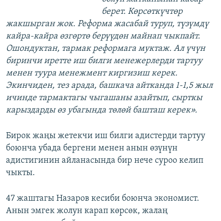
берет. Көрсөткүчтөр
жакшырган жок. Реформа жасабай туруп, түзүмдү
кайра-кайра өзгөртө берүүдөн майнап чыкпайт.
Ошондуктан, тармак реформага муктаж. Ал үчүн
биринчи иретте иш билги менежерлерди тартуу
менен туура менежмент киргизиш керек.
Экинчиден, тез арада, башкача айтканда 1-1,5 жыл
ичинде тармактагы чыгашаны азайтып, сырткы
карыздарды өз убагында төлөй башташ керек».
Бирок жаңы жетекчи иш билги адистерди тартуу
боюнча убада бергени менен анын өзүнүн
адистигинин айланасында бир нече суроо келип
чыкты.
47 жаштагы Назаров кесиби боюнча экономист.
Анын эмгек жолун карап көрсөк, жалаң