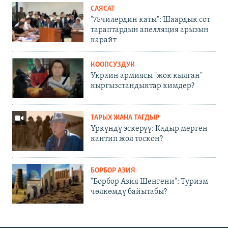
САЯСАТ
"75чилердин каты": Шаардык сот
тараптардын апелляция арызын
карайт
КООПСУЗДУК
Украин армиясы "жок кылган"
кыргызстандыктар кимдер?
ТАРЫХ ЖАНА ТАГДЫР
Үркүндү эскерүү: Кадыр мерген
кантип жол тоскон?
БОРБОР АЗИЯ
"Борбор Азия Шенгени": Туризм
чөлкөмдү байытабы?