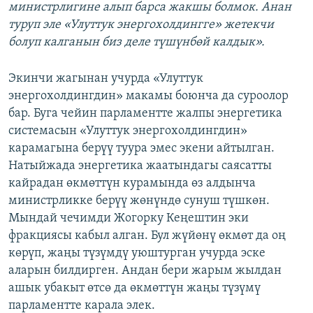
министрлигине алып барса жакшы болмок. Анан
туруп эле «Улуттук энергохолдингге» жетекчи
болуп калганын биз деле түшүнбөй калдык».
Экинчи жагынан учурда «Улуттук
энергохолдингдин» макамы боюнча да суроолор
бар. Буга чейин парламентте жалпы энергетика
системасын «Улуттук энергохолдингдин»
карамагына берүү туура эмес экени айтылган.
Натыйжада энергетика жаатындагы саясатты
кайрадан өкмөттүн курамында өз алдынча
министрликке берүү жөнүндө сунуш түшкөн.
Мындай чечимди Жогорку Кеңештин эки
фракциясы кабыл алган. Бул жүйөнү өкмөт да оң
көрүп, жаңы түзүмдү уюштурган учурда эске
аларын билдирген. Андан бери жарым жылдан
ашык убакыт өтсө да өкмөттүн жаңы түзүмү
парламентте карала элек.