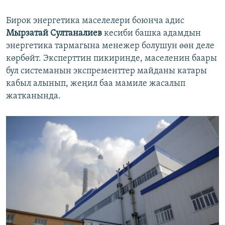
Бирок энергетика маселелери боюнча адис
Мырзатай Султаналиев
кесиби башка адамдын
энергетика тармагына менежер болушун өөн деле
көрбөйт. Эксперттин пикиринде, маселенин баары
бул системанын экспременттер майданы катары
кабыл алынып, жеңил баа мамиле жасалып
жатканында.