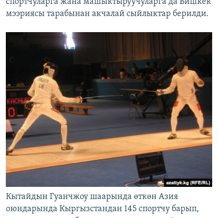
спортчуларга жана машыктыруучуларга да Бишкек
мээриясы тарабынан акчалай сыйлыктар берилди.
Кытайдын Гуанчжоу шаарында өткөн Азия
оюндарында Кыргызстандан 145 спортчу барып,