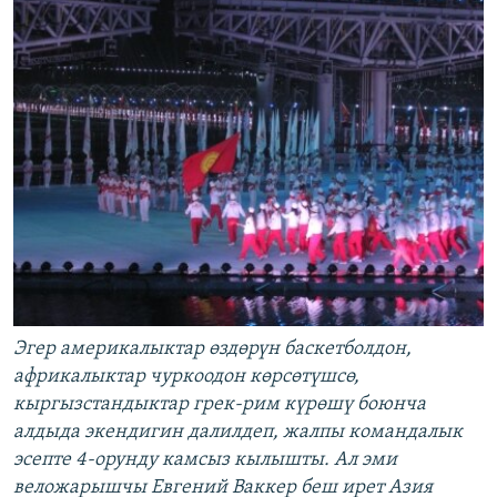
Эгер америкалыктар өздөрүн баскетболдон,
африкалыктар чуркоодон көрсөтүшсө,
кыргызстандыктар грек-рим күрөшү боюнча
алдыда экендигин далилдеп, жалпы командалык
эсепте 4-орунду камсыз кылышты. Ал эми
веложарышчы Евгений Ваккер беш ирет Азия