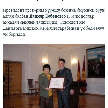
Президент грек-рим күрөшү боюнча биринчи орун
алган балбан
Данияр Көбөновго
15 миң доллар
акчалай сыйлык тапшырды. Ошондой эле
Даниярга Бишкек мэриясы тарабынан үч бөлмөлүү
үй берилди.