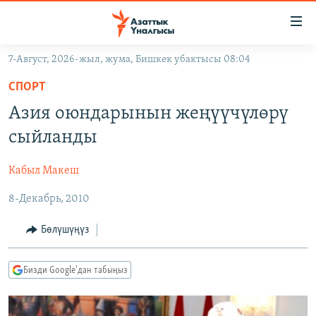
Линктер
Мазмунга
өтүңүз
7-Август, 2026-жыл, жума, Бишкек убактысы 08:04
Навигацияга
ЖАҢЫЛЫКТАР
өтүңүз
СПОРТ
КЫРГЫЗСТАН
Издөөгө
Азия оюндарынын жеңүүчүлөрү
салыңыз
ДҮЙНӨ
КЫРГЫЗСТАН
сыйланды
УКРАИНА
САЯСАТ
ДҮЙНӨ
Кабыл Макеш
АТАЙЫН ИЛИКТӨӨ
ЭКОНОМИКА
БОРБОР АЗИЯ
8-Декабрь, 2010
ТВ ПРОГРАММАЛАР
МАДАНИЯТ
ПОДКАСТ
БҮГҮН АЗАТТЫКТА
Бөлүшүңүз
ӨЗГӨЧӨ ПИКИР
ЭКСПЕРТТЕР ТАЛДАЙТ
Бизди Google'дан табыңыз
БИЗ ЖАНА ДҮЙНӨ
Русский
ДАНИСТЕ