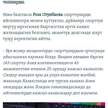
тапшырды.
Өлкө башчысы
Роза Отунбаева
спортчуларды
ийгиликтери менен куттуктап, дүйнөлүк спорттун
өнүгүү ыргагынан Кыргызстан артта калып
жаткандыгын белгилеп, өкмөттүк деңгээлде шарт
түзүү керектигин айтты.
-
Бул жолку мелдештерде спортчулардын ортосунда
айыгышкан кармаш болду. Биздин өлкөдөн барган
145 спортчу Азия континентиндеги 45
мамлекеттин ичинен 25-орунду камсыз кылышты.
Сиздер мындан ары да ушул калыптан жазбай,
жакында Казакстанда өтө турган кышкы Азия
оюндарда жана Лондон олимпиадасында да
ийгиликтерди камсыз кыласыздар деп ишенем.