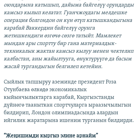
оюндарына катышып, дайыма байгелүү орундарды
камсыз кылып келатат. Гуанчжоудагы мелдешке
операция болгондон он күн өтүп катышкандыгына
карабай Ваккердин байгелүү орунга
жетишкендиги өзгөчө сөзгө татыйт. Мамлекет
мындан ары спортту бир гана материалдык-
техникалык жактан камсыз кылуу менен чектелип
калбастан, аны жайылтууга, өнүктүрүүгө да басым
жасай тургандыгын белгилеп кетейин.
Сыйлык тапшыруу аземинде президент Роза
Отунбаева өлкөдө экономикалык
кыйынчылыктарга карабай, Кыргызстанды
дүйнөгө тааныткан спортчуларга ыраазычылыгын
билдирип, Лондон олимпиадасында алардын
ийгилик жаратарына ишеним турганын билдирди.
“Жеңишимди кыргыз элине арнайм”