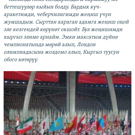
беттешүүлөр кыйын болду. Бардык күч-
аракетимди, чеберчилигимди жеңиш үчүн
жумшадым. Сырттан караган адамга жеңиш оңой
эле келгендей көрүнөт окшойт. Бул жеңишимди
кыргыз элиме арнайм. Эмки максатым дүйнө
чемпионатында мөрөй алып, Лондон
олимпиадасына жолдомо алып, Кыргыз туусун
обого көтөрүү.