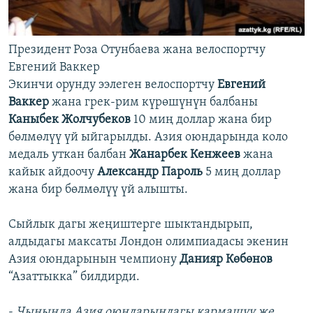
Президент Роза Отунбаева жана велоспортчу
Евгений Ваккер
Экинчи орунду ээлеген велоспортчу
Евгений
Ваккер
жана грек-рим күрөшүнүн балбаны
Каныбек Жолчубеков
10 миң доллар жана бир
бөлмөлүү үй ыйгарылды. Азия оюндарында коло
медаль уткан балбан
Жанарбек Кенжеев
жана
кайык айдоочу
Александр Пароль
5 миң доллар
жана бир бөлмөлүү үй алышты.
Сыйлык дагы жеңиштерге шыктандырып,
алдыдагы максаты Лондон олимпиадасы экенин
Азия оюндарынын чемпиону
Данияр Көбөнов
“Азаттыкка” билдирди.
-
Чынында Азия оюндарындагы кармашуу же