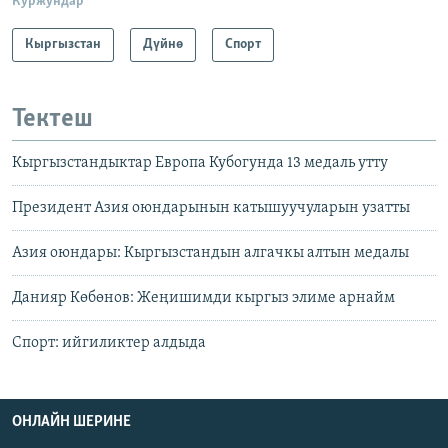
Куржундар
Кыргызстан
Дүйнө
Спорт
Тектеш
Кыргызстандыктар Европа Кубогунда 13 медаль утту
Президент Азия оюндарынын катышуучуларын узатты
Азия оюндары: Кыргызстандын алгачкы алтын медалы
Данияр Көбөнов: Жеңишимди кыргыз элиме арнайм
Спорт: ийгиликтер алдыда
ОНЛАЙН ШЕРИНЕ