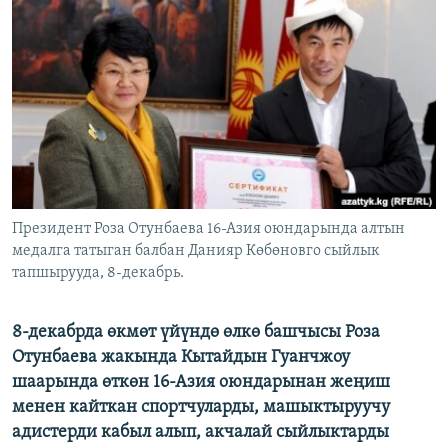
ОНЛАЙН ШЕРИНЕ
ЭЖЕ-СИҢДИЛЕР
АЗАТТЫК+
ЫҢГАЙСЫЗ СУРООЛОР
ЭЕ/АРнун бардык сайттары
Президент Роза Отунбаева 16-Азия оюндарында алтын
медалга татыган балбан Данияр Көбөновго сыйлык
тапшырууда, 8-декабрь.
8-декабрда өкмөт үйүндө өлкө башчысы Роза
Отунбаева жакында Кытайдын Гуанчжоу
шаарында өткөн 16-Азия оюндарынан жеңиш
менен кайткан спортчуларды, машыктыруучу
адистерди кабыл алып, акчалай сыйлыктарды