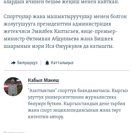
алардын ичинен бешөө жеңиш менен кайткан.
Спортчулар жана машыктыруучулар менен болгон
жолугушууга президенттин администрация
жетекчиси Эмилбек Каптагаев, вице-премьер-
министр Өктөмхан Абдуллаева жана Бишкек
шаарынын мэри Иса Өмүркулов да катышты.
Бөлүшүңүз
Катталыңыз
Кабыл Макеш
"Азаттыктын" спорттук баяндамачысы. Кыргыз
улуттук университетинин журналистика
бөлүмүн бүткөн. Кыргызстандын дене тарбия
жана спорт энциклопедиясынын жана төрт
китептин автору.