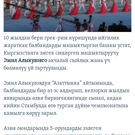
10 жылдан бери грек-рим күрөшүндө ийгилик
жараткан балбандарды машыктырган башкы устат,
Кыргызстанга эмгек сиңирген машыктыруучу
Эмил Алыкуловго
акчалай сыйлык жана үч
бөлмөлүү үй тартууланды.
Эмил Алыкуловдун “Азаттыкка” айтымында,
балбандарды бир аз эс алдырып, келээрки жылдын
январында өлкө биринчилигинде сынап, андан
кийин Стамбулда өтө турган дүйнө чемпионатына
камылга көрүү зарыл.
Азия оюндарында 5-орундарды ээлеген