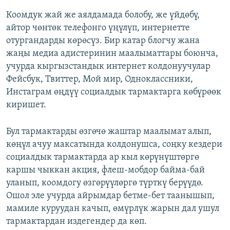
Коомдук жай же аялдамада болобу, же үйдөбү,
айтор чөнтөк телефонго үңүлүп, интернетте
отургандарды көрөсүз. Бир катар блогчу жана
жаңы медиа адистеринин маалыматтары боюнча,
учурда кыргызстандык интернет колдонуучулар
Фейсбук, Твиттер, Мой мир, Одноклассники,
Инстаграм өңдүү социалдык тармактарга көбүрөөк
киришет.
Бул тармактарды өзгөчө жаштар маалымат алып,
көңүл ачуу максатында колдонушса, соңку кездери
социалдык тармактарда ар кыл көрүнүштөргө
каршы чыккан акция, флеш-мобдор байма-бай
уланып, коомдогу өзгөрүүлөргө түрткү берүүдө.
Ошол эле учурда айрымдар бетме-бет таанышып,
мамиле куруудан качып, өмүрлүк жарын дал ушул
тармактардан издегендер да көп.