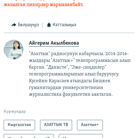
жазылган пикирлер жарыяланбайт.
Бөлүшүңүз
Катталыңыз
Айгерим Акылбекова
"Азаттык" радиосунун кабарчысы. 2014-2016-
жылдары "Азаттык+" телепрограммасын алып
барган. "Данисте", "Эже-сиңдилер"
телепрограммаларынын алып баруучусу.
Кусейин Карасаев атындагы Бишкек
гуманитардык университетинин
журналистика факультетин аяктаган.
Куржундар
Кыргызстан
АЗАТТЫК ТВ
Азаттык+