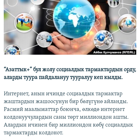
ОНЛАЙН ШЕРИНЕ
ЭЖЕ-СИҢДИЛЕР
АЗАТТЫК+
ЫҢГАЙСЫЗ СУРООЛОР
ЭЕ/АРнун бардык сайттары
“Азаттык+” бул жолу социалдык тармактардын орду,
аларды туура пайдалануу тууралуу кеп кылды.
Интернет, анын ичинде социалдык тармактар
жаштардын жашоосунун бир бөлүгүнө айланды.
Расмий маалыматтар боюнча, өлкөдө интернет
колдонуучулардын саны төрт миллиондон ашты.
Алардын ичинен бир миллиондон көбү социалдык
тармактарды колдонот.