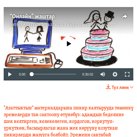
“Онлайн” жаштар
автор
Азаттык Үналгысы | Кыргызстан: видео, фото, кабарлар
No media source currently available
0:00
0:30:02
Түз линк
"Азаттыктын" материалдарына пикир калтырууда төмөнкү
эрежелерди так сактоону өтүнөбүз: адамдын беделине
шек келтирген, келекелеген, кордогон, коркутуп-
үркүткөн, басмырлаган жана жек көрүүнү козуткан
пикирлерди жазууга болбойт. Эрежени сактабай