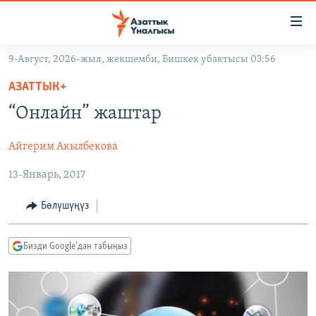
Линктер
Мазмунга
өтүңүз
9-Август, 2026-жыл, жекшемби, Бишкек убактысы 03:56
Навигацияга
ЖАҢЫЛЫКТАР
өтүңүз
АЗАТТЫК+
КЫРГЫЗСТАН
Издөөгө
“Онлайн” жаштар
салыңыз
ДҮЙНӨ
КЫРГЫЗСТАН
Айгерим Акылбекова
УКРАИНА
САЯСАТ
ДҮЙНӨ
13-Январь, 2017
АТАЙЫН ИЛИКТӨӨ
ЭКОНОМИКА
БОРБОР АЗИЯ
ТВ ПРОГРАММАЛАР
МАДАНИЯТ
Бөлүшүңүз
ПОДКАСТ
БҮГҮН АЗАТТЫКТА
Бизди Google'дан табыңыз
ӨЗГӨЧӨ ПИКИР
ЭКСПЕРТТЕР ТАЛДАЙТ
БИЗ ЖАНА ДҮЙНӨ
Русский
ДАНИСТЕ