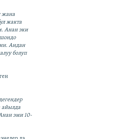
ы жана
ул жакта
м. Анан эки
Ошондо
ин. Андан
алуу болуп
ген
дегендер
а айылда
Анан эми 10-
энелер да