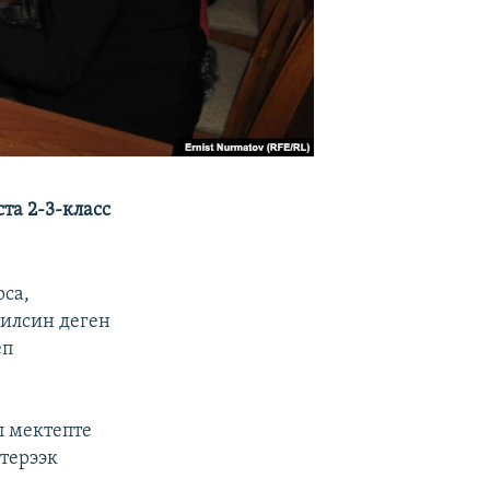
та 2-3-класс
са,
тилсин деген
еп
л мектепте
ртерээк