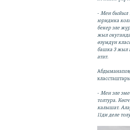
-
Мен быйыл 9
юридика колл
бекер эле жү
жыл окуганд
өзүмдүн клас
башка 3 жыл 
атат
.
Абдыманаповд
классташтары
-
Мен эле эме
толтура. Көп
калышат. Ала
11ди деле тол