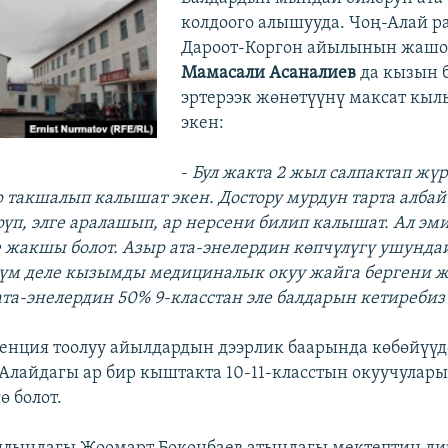
колдоого алышууда. Чоң-Алай р
Дароот-Коргон айылынын жашо
Мамасали Асаналиев
да кызын 
эртерээк жөнөтүүнү максат кыл
экен:
-
Бул жакта 2 жыл салпактап жү
р такшалып калышат экен. Достору мурдун тарта алба
рүп, элге аралашып, ар нерсени билип калышат. Ал эм
жакшы болот. Азыр ата-энелердин көпчүлүгү ушундай
үм деле кызымды медициналык окуу жайга бергени 
та-энелердин 50% 9-класстан эле балдарын кетиребиз
нция тоолуу айылдардын дээрлик баарында көбөйүүд
-Алайдагы ар бир кыштакта 10-11-класстын окуучулар
ө болот.