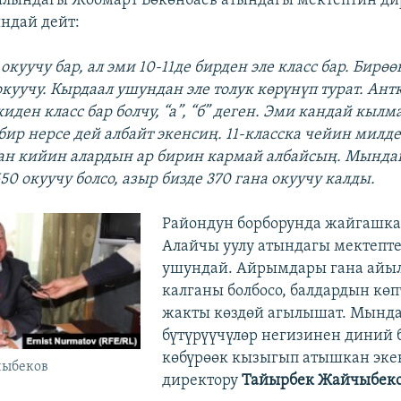
ылындагы Жоомарт Бөкөнбаев атындагы мектептин ди
ндай дейт:
 окуучу бар, ал эми 10-11де бирден эле класс бар. Бирөө
окуучу. Кырдаал ушундан эле толук көрүнүп турат. Ант
киден класс бар болчу, “а”, “б” деген. Эми кандай кылма
бир нерсе дей албайт экенсиң. 11-класска чейин милде
ан кийин алардын ар бирин кармай албайсың. Мында
50 окуучу болсо, азыр бизде 370 гана окуучу калды.
Райондун борборунда жайгашка
Алайчы уулу атындагы мектепте 
ушундай. Айрымдары гана айыл
калганы болбосо, балдардын көп
жакты көздөй агылышат. Мында
бүтүрүүчүлөр негизинен диний 
көбүрөөк кызыгып атышкан эке
чыбеков
директору
Тайырбек Жайчыбек