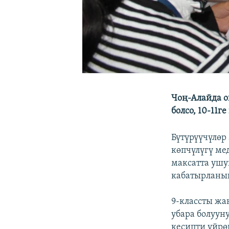
Чоң-Алайда ок
болсо, 10-11г
Бүтүрүүчүлөр
көпчүлүгү ме
максатта ушу
кабатырланы
9-классты жа
убара болууну
кесипти үйрө