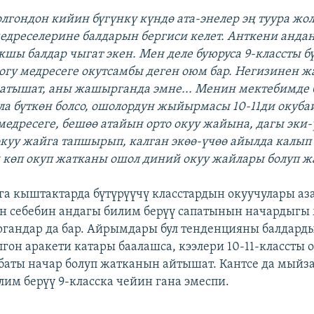
лгондон кийин бүгүнкү күндө ата-энелер эң туура жол
едреселерине балдарын бергиси келет. Анткени андан
кшы балдар чыгат экен. Мен деле буюруса 9-классты бү
гу медресеге окутсамбы деген оюм бар. Негизинен 
 атышат, аны жашырганда эмне... Менин мектебимде 
ала бүткөн болсо, ошолордун жыйырмасы 10-11ди окубай
медресеге, бешөө атайын орто окуу жайына, дагы эки-
куу жайга тапшырып, калган экөө-үчөө айылда калып
 көп окуп жатканы ошол диний окуу жайлары болуп жа
 кыштактарда бүтүрүүчү класстардын окуучулары аз
н себебин андагы билим берүү сапатынын начардыгы
андар да бар. Айрымдары бул тенденцияны балдарды
лгон аракети катары баалашса, кээлери 10-11-классты 
баты начар болуп жатканын айтышат. Кантсе да мыйз
лим берүү 9-класска чейин гана эмеспи.