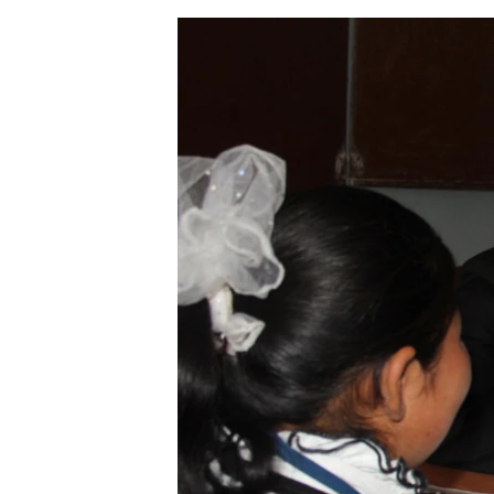
ЭЖЕ-СИҢДИЛЕР
АЗАТТЫК+
ЫҢГАЙСЫЗ СУРООЛОР