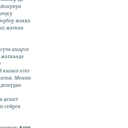
айонунун
очусу
борбор жакка
ып жаткан
ргүчө шаарга
й жатканда
и
 кылып атат.
жатам. Менин
 дешүүдө
.
ө дешет
ын сейрек