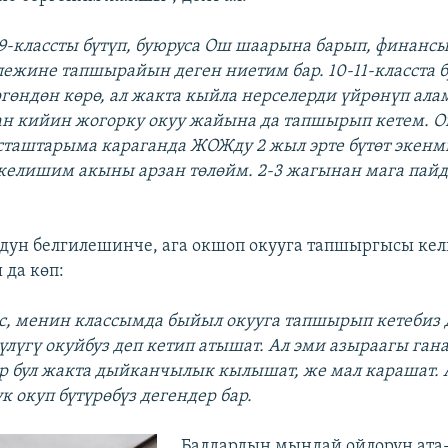
-классты бүтүп, буюруса Ош шаарына барып, финанс
ежине тапшырайын деген ниетим бар. 10-11-класста б
ргөндөн көрө, ал жакта кыйла нерселерди үйрөнүп ала
ан кийин жогорку окуу жайына да тапшырып кетем. 
сташтарыма караганда ЖОЖду 2 жыл эрте бүтөт экенм
келишим акыны арзан төлөйм. 2-3 жагынан мага пайд
ун белгилешинче, ага окшоп окууга тапшыргысы кел
 да көп:
с, менин классымда быйыл окууга тапшырып кетебиз 
чүлүгү окуйбуз деп кетип атышат. Ал эми азыраагы ган
р бул жакта дыйканчылык кылышат, же мал карашат. 
ук окуп бүтүрөбүз дегендер бар.
Балдардын мындай ойлорун ата-