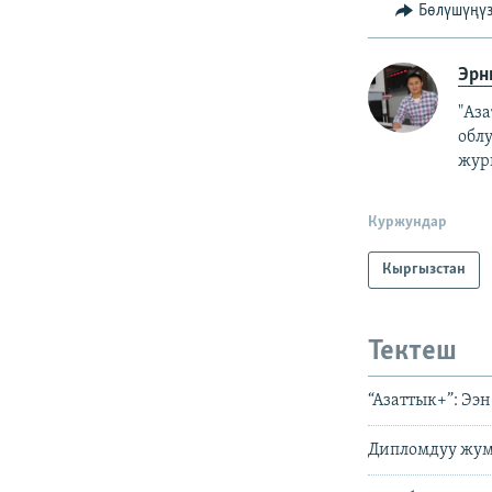
Бөлүшүңү
Эрн
"Аз
обл
жур
Куржундар
Кыргызстан
Тектеш
“Азаттык+”: Ээ
Дипломдуу жум