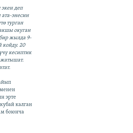
 экен деп
 ата-энесин
тө турган
жакшы окуган
бир жылда 9-
 койду. 20
үчү кесиптик
 жатышат.
тат.
айып
 менен
н эрте
окубай калган
ам боюнча