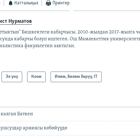
з
Катталыңыз
Принтер
ист Нурматов
аттыктын" Бишкектеги кабарчысы. 2010-жылдан 2017-жылга 
усунда кабарчы болуп иштеген. Ош Мамлекеттик университе
налистика факультетин аяктаган.
Эл үнү
Коом
Илим, билим берүү, IT
н калган Баткен
ушсуздар армиясы көбөйүүдө