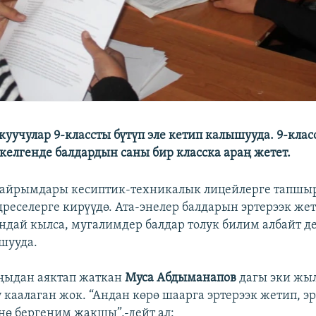
уучулар 9-классты бүтүп эле кетип калышууда. 9-класс
е келгенде балдардын саны бир класска араң жетет.
 айрымдары кесиптик-техникалык лицейлерге тапшыр
дреселерге кирүүдө. Ата-энелер балдарын эртерээк же
ндай кылса, мугалимдер балдар толук билим албайт д
шууда.
ңыдан аяктап жаткан
Муса Абдыманапов
дагы эки жы
 каалаган жок. “Андан көрө шаарга эртерээк жетип, э
нө бергеним жакшы”,-дейт ал: