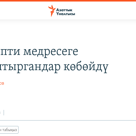
пти медресеге
тыргандар көбөйдү
ов
з
ан табыңыз