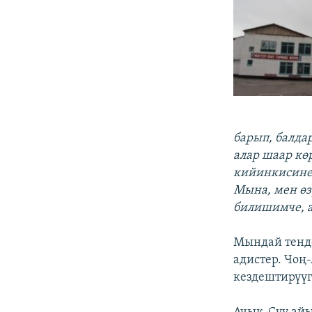
барып, балда
алар шаар кө
кийинкисине 
Мына, мен өз
билишимче, а
Мындай тенде
адистер. Чоң
кездештирүүг