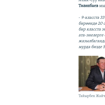
Ачык-Суу ай
Төлөнбаев
мы
-
9-класста 33
бирөөндө 20 
бир класста э
ата-энелерге 
жазылбаганд
мурда бизде 5
Тайырбек Жай