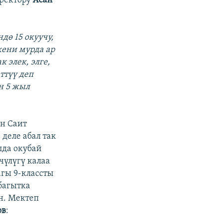
ректору
Асан
ндө 15 окуучу,
кени мурда ар
к элек, элге,
ттүү деп
н 5 жыл
н Саит
деле абал так
да окубай
чүлүгү калаа
гы 9-классты
багытка
н. Мектеп
ов
: