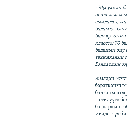
-
Мусулман бо
ошол ислам м
сыйлаган, жа
баламды Ошто
балдар кетип
классты 70 б
баланын ону 
техникалык о
Балдардын эң
Жылдан-жылга
баратканыны
байланыштырг
жетилүүгө бо
балдардын са
милдеттүү би