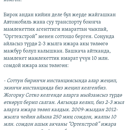
Бирок андан кийин деле бул жерде жайгашкан
Автомобиль жана суу транспорту боюнча
мамлекеттик агенттиги имараттан чыкпай,
“Оргтехстрой” менен соттошо берген. Соңунда
айласыз түрдө 2-3 жылга ижара акы төлөөгө
мажбур болуп калышкан. Башкача айтканда,
мамлекет мамлекеттик имарат үчүн 10 млн.
сомдой ижара акы төлөгөн:
- Соттун биринчи инстанциясында алар жеңип,
экинчи инстанцияда биз жеңип келгенбиз.
Жогорку Сотко келгенде аларга мыйзамсыз түрдө
өткөрүп берип салган. Аягында келип, биз 2-3 жыл
аларга ижара төлөп калдык. 2009-жылдан 2012-
жылга чейин айына 250 миң сомдон, жалпы 10
млн. сомдон ашык акчаны “Ортехстрой” ижара