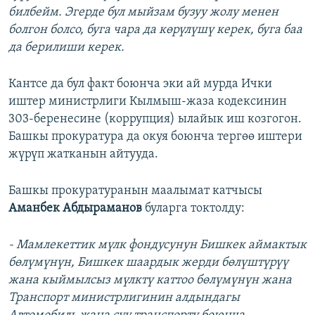
билбейм. Эгерде бул мыйзам бузуу жолу менен
болгон болсо, буга чара да көрүлүшү керек, буга баа
да берилиши керек.
Кантсе да бул факт боюнча эки ай мурда Ички
иштер министрлиги Кылмыш-жаза кодексинин
303-беренесине (коррупция) ылайык иш козгогон.
Башкы прокуратура да окуя боюнча тергөө иштери
жүрүп жатканын айтууда.
Башкы прокуратуранын маалымат катчысы
Аманбек Абдыраманов
буларга токтолду:
- Мамлекеттик мүлк фондусунун Бишкек аймактык
бөлүмүнүн, Бишкек шаардык жерди бөлүштүрүү
жана кыймылсыз мүлктү каттоо бөлүмүнүн жана
Транспорт министрлигинин алдындагы