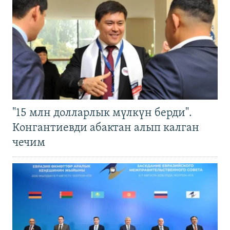
"15 млн долларлык мүлкүн берди".
Конгантиевди абактан алып калган
чечим