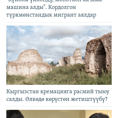
машина алды". Кордолгон
түркмөнстандык мигрант аялдар
Кыргызстан кремацияга расмий тыюу
салды. Өлкөдө көрүстөн жетиштүүбү?