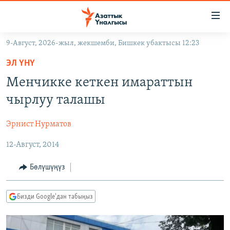
Линктер
Мазмунга
өтүңүз
9-Август, 2026-жыл, жекшемби, Бишкек убактысы 12:23
Навигацияга
ЖАҢЫЛЫКТАР
өтүңүз
ЭЛ ҮНҮ
КЫРГЫЗСТАН
Издөөгө
Менчикке кеткен имараттын
салыңыз
ДҮЙНӨ
КЫРГЫЗСТАН
чырлуу талашы
УКРАИНА
САЯСАТ
ДҮЙНӨ
Эрнист Нурматов
АТАЙЫН ИЛИКТӨӨ
ЭКОНОМИКА
БОРБОР АЗИЯ
12-Август, 2014
ТВ ПРОГРАММАЛАР
МАДАНИЯТ
ПОДКАСТ
БҮГҮН АЗАТТЫКТА
Бөлүшүңүз
ӨЗГӨЧӨ ПИКИР
ЭКСПЕРТТЕР ТАЛДАЙТ
Бизди Google'дан табыңыз
БИЗ ЖАНА ДҮЙНӨ
Русский
ДАНИСТЕ