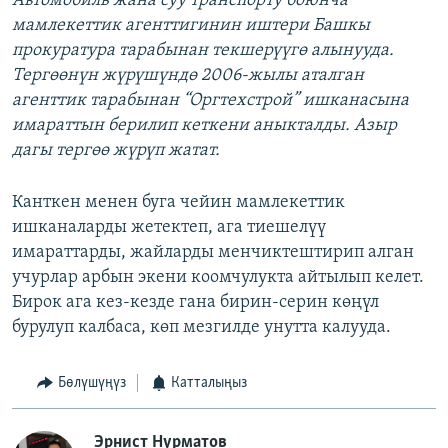
Автомобиль жана суу транспорту боюнча
мамлекеттик агенттигинин иштери Башкы
прокуратура тарабынан текшерүүгө алынууда.
Тергөөнүн жүрүшүндө 2006-жылы аталган
агенттик тарабынан “Оргтехстрой” ишканасына
имараттын берилип кеткени аныкталды. Азыр
дагы тергөө жүрүп жатат.
Канткен менен буга чейин мамлекеттик
ишканаларды жетектеп, ага тиешелүү
имараттарды, жайларды менчиктештирип алган
учурлар арбын экени коомчулукта айтылып келет.
Бирок ага кез-кезде гана бирин-серин көңүл
бурулуп калбаса, көп мезгилде унутта калууда.
Бөлүшүңүз
Катталыңыз
Эрнист Нурматов