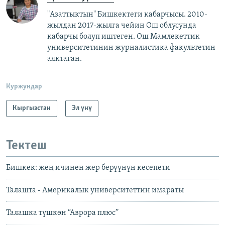
"Азаттыктын" Бишкектеги кабарчысы. 2010-
жылдан 2017-жылга чейин Ош облусунда
кабарчы болуп иштеген. Ош Мамлекеттик
университетинин журналистика факультетин
аяктаган.
Куржундар
Кыргызстан
Эл үнү
Тектеш
Бишкек: жең ичинен жер берүүнүн кесепети
Талашта - Америкалык университеттин имараты
Талашка түшкөн “Аврора плюс”