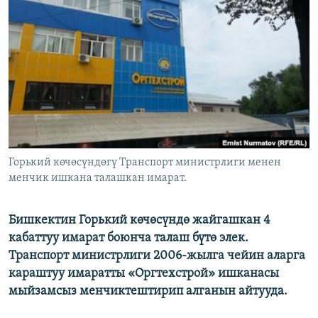
ОНЛАЙН ШЕРИНЕ
ЭЖЕ-СИҢДИЛЕР
АЗАТТЫК+
ЫҢГАЙСЫЗ СУРООЛОР
ЭЕ/АРнун бардык сайттары
Горький көчөсүндөгү Транспорт министрлиги менен
менчик ишкана талашкан имарат.
Бишкектин Горький көчөсүндө жайгашкан 4
кабаттуу имарат боюнча талаш бүтө элек.
Транспорт министрлиги 2006-жылга чейин аларга
караштуу имаратты «Оргтехстрой» ишканасы
мыйзамсыз менчиктештирип алганын айтууда.