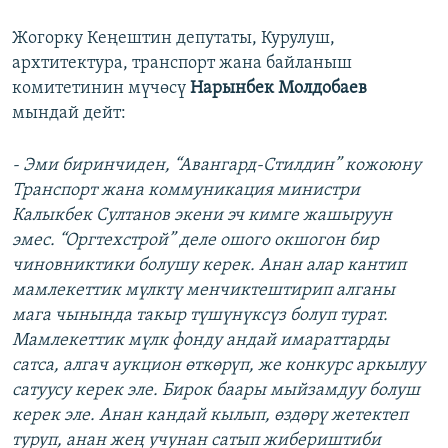
Жогорку Кеңештин депутаты, Курулуш,
архтитектура, транспорт жана байланыш
комитетинин мүчөсү
Нарынбек Молдобаев
мындай дейт:
- Эми биринчиден, “Авангард-Стилдин” кожоюну
Транспорт жана коммуникация министри
Калыкбек Султанов экени эч кимге жашыруун
эмес. “Оргтехстрой” деле ошого окшогон бир
чиновниктики болушу керек. Анан алар кантип
мамлекеттик мүлктү менчиктештирип алганы
мага чынында такыр түшүнүксүз болуп турат.
Мамлекеттик мүлк фонду андай имараттарды
сатса, алгач аукцион өткөрүп, же конкурс аркылуу
сатуусу керек эле. Бирок баары мыйзамдуу болуш
керек эле. Анан кандай кылып, өздөрү жетектеп
туруп, анан жең учунан сатып жибериштиби