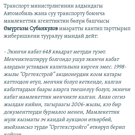
Транспорт министрлигинин алдындагы
Автомобиль жана суу транспорту боюнча
мамлекеттик агенттиктин бөлүм башчысы
Өмүргазы Субанкулов
имаратты кантип тарттырып
жиберишкени тууралуу мындай дейт:
- Экинчи кабат 648 квадрат метрди түзөт.
Менчиктештирүү болгондо ушул экинчи кабат
алардын уставдык капиталына кирген эмес. 1998-
жылы “Оргтехстрой” акционердик коом катары
каттоодон өтүп, менчик болуп кеткенде, калган
кабаттардын баары аларга тиешелүү болуп, экинчи
кабат мамлекеттик менчикте калган. Анан сегиз
жылдан кийин, тагыраагы 2006-жылы, кээ бир
документтерди бурмалоо менен, Мамлекеттик
мүлк кызматы эч кандай аукцион өткөрбөй,
мыйзамсыз түрдө “Оргтехстройго” өткөрүп берип
койгон.