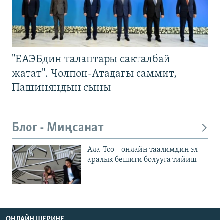
"ЕАЭБдин талаптары сакталбай
жатат". Чолпон-Атадагы саммит,
Пашиняндын сыны
Блог - Миңсанат
Ала-Тоо – онлайн таалимдин эл
аралык бешиги болууга тийиш
ОНЛАЙН ШЕРИНЕ