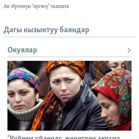
Ак-Өргөнүн "өргөсү" талашта
Дагы кызыктуу баяндар
Окуялар
"Күйөөм үйлөндү, жөнөткөн акчама