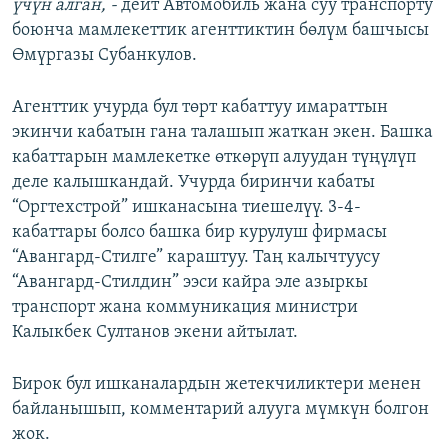
үчүн алган, -
дейт Автомобиль жана суу транспорту
боюнча мамлекеттик агенттиктин бөлүм башчысы
Өмүргазы Субанкулов.
Агенттик учурда бул төрт кабаттуу имараттын
экинчи кабатын гана талашып жаткан экен. Башка
кабаттарын мамлекетке өткөрүп алуудан түңүлүп
деле калышкандай. Учурда биринчи кабаты
“Оргтехстрой” ишканасына тиешелүү. 3-4-
кабаттары болсо башка бир курулуш фирмасы
“Авангард-Стилге” караштуу. Таң калычтуусу
“Авангард-Стилдин” ээси кайра эле азыркы
транспорт жана коммуникация министри
Калыкбек Султанов экени айтылат.
Бирок бул ишканалардын жетекчиликтери менен
байланышып, комментарий алууга мүмкүн болгон
жок.