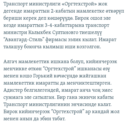
Транспорт министрлиги «Оргтехстрой» жок
дегенде имараттын 2-кабатын мамлекетке өткөрүп
бериши керек деп көшөрүүдө. Бирок ошол эле
кезде имараттын 3-4-кабаттарына транспорт
министри Калыкбек Султановго тиешелүү
“Авангард-Стиль” фирмасы ээлик кылат. Имарат
талашуу боюнча кылмыш иши козголгон.
Алгач мамлекеттик ишкана болуп, кийинчерээк
менчикке өткөн “Оргтехстрой” ишканасы өзү
менен кошо Горький көчөсүндө жайгашкан
мамлекеттик имаратты да менчиктештирген.
Адистер белгилегендей, имарат анча чоң эмес
суммага эле сатылган. Бир гана экинчи кабаты
Транспорт министрлигинин энчисинде калат.
Бирок кийинчерээк “Оргтехстрой” ар кандай жол
менен анын да эбин табат.