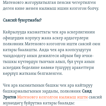
Матеновго жогорулатылган пенсия чегертилген
деген кине менен кылмыш ишин козгогон болчу.
Саясий буюртмабы?
Кайрылууда кызматтагы чек ара аскерлигинин
офицердик корпусу жана аскер ардагерлери
полковник Матеновго козголгон ишти саясий оюн
катары баалашты. Анда чек ара коопсуздугун
чыңдоодогу анын демилгеси айрым бир ички-
тышкы күчтөрдүн тынчын алып, бул үчүн анын
аскердик беделине көлөкө түшүрүү аракеттери
көрүлүп жатканы белгиленген.
Чек ара кызматынын башкы чек ара кайтаруу
башкармалыгынын зардалы, полковник
Саид
Эратов
Матеновго козголгон кылмыш ишти
саясий
мүнөздөгү буйрутма катары баалады: