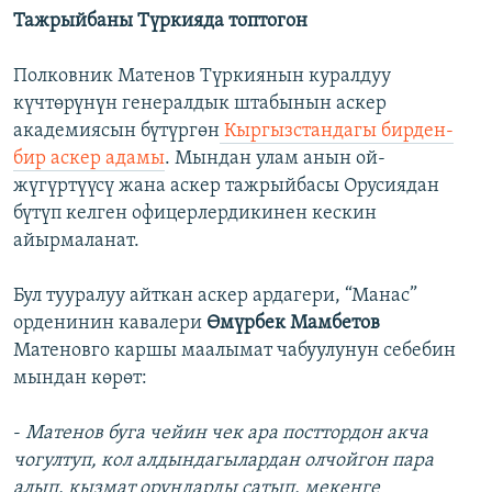
Тажрыйбаны Түркияда топтогон
Полковник Матенов Түркиянын куралдуу
күчтөрүнүн генералдык штабынын аскер
академиясын бүтүргөн
Кыргызстандагы бирден-
бир аскер адамы
. Мындан улам анын ой-
жүгүртүүсү жана аскер тажрыйбасы Орусиядан
бүтүп келген офицерлердикинен кескин
айырмаланат.
Бул тууралуу айткан аскер ардагери, “Манас”
орденинин кавалери
Өмүрбек Мамбетов
Матеновго каршы маалымат чабуулунун себебин
мындан көрөт:
-
Матенов буга чейин чек ара посттордон акча
чогултуп, кол алдындагылардан олчойгон пара
алып, кызмат орундарды сатып, мекенге