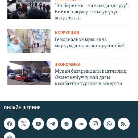
"Эң биринчи – камсыздандыруу".
Бийик чокуларга чыгуу үчүн
жаңы талап
КОРРУПЦИЯ
Гемодиализ чыры: акча
маркумдарга да которулганбы?
ЭКОНОМИКА
Мунай базарындагы каатчылык:
Өкмөт күйүүчү май дагы
кымбаттай турганын эскертти
ОНЛАЙН ШЕРИНЕ