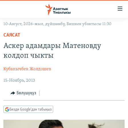
Линктер
Мазмунга
өтүңүз
10-Август, 2026-жыл, дүйшөмбү, Бишкек убактысы 11:30
Навигацияга
ЖАҢЫЛЫКТАР
өтүңүз
САЯСАТ
КЫРГЫЗСТАН
Издөөгө
Аскер адамдары Матеновду
салыңыз
ДҮЙНӨ
КЫРГЫЗСТАН
колдоп чыкты
УКРАИНА
САЯСАТ
ДҮЙНӨ
Кубанычбек Жолдошев
АТАЙЫН ИЛИКТӨӨ
ЭКОНОМИКА
БОРБОР АЗИЯ
15-Ноябрь, 2013
ТВ ПРОГРАММАЛАР
МАДАНИЯТ
ПОДКАСТ
БҮГҮН АЗАТТЫКТА
Бөлүшүңүз
ӨЗГӨЧӨ ПИКИР
ЭКСПЕРТТЕР ТАЛДАЙТ
Бизди Google'дан табыңыз
БИЗ ЖАНА ДҮЙНӨ
Русский
ДАНИСТЕ