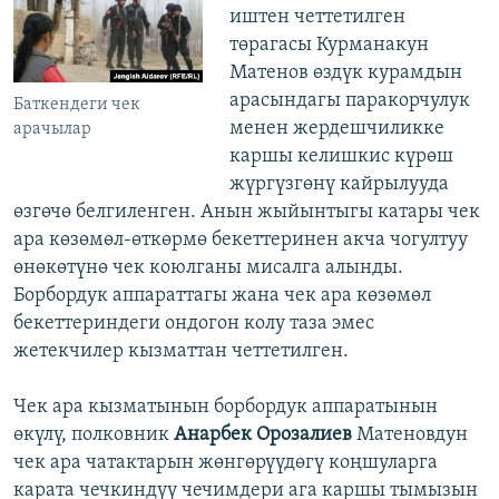
иштен четтетилген
төрагасы Курманакун
Матенов өздүк курамдын
арасындагы паракорчулук
Баткендеги чек
менен жердешчиликке
арачылар
каршы келишкис күрөш
жүргүзгөнү кайрылууда
өзгөчө белгиленген. Анын жыйынтыгы катары чек
ара көзөмөл-өткөрмө бекеттеринен акча чогултуу
өнөкөтүнө чек коюлганы мисалга алынды.
Борбордук аппараттагы жана чек ара көзөмөл
бекеттериндеги ондогон колу таза эмес
жетекчилер кызматтан четтетилген.
Чек ара кызматынын борбордук аппаратынын
өкүлү, полковник
Анарбек Орозалиев
Матеновдун
чек ара чатактарын жөнгөрүүдөгү коңшуларга
карата чечкиндүү чечимдери ага каршы тымызын