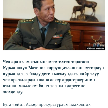
ОНЛАЙН ШЕРИНЕ
ЭЖЕ-СИҢДИЛЕР
АЗАТТЫК+
ЫҢГАЙСЫЗ СУРООЛОР
ЭЕ/АРнун бардык сайттары
Чек ара кызматынын четтетилген төрагасы
Курманакун Матенов коррупциялашкан күчтөрдүн
курмандыгы болду деген мазмундагы кайрылуу
чек арачылардын жана аскер ардагерлеринин
атынан мамлекет башчысынын дарегине
жолдонду.
Буга чейин Аскер прокуратурасы полковник