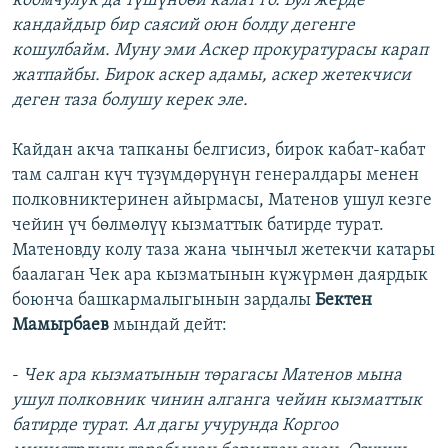
коомчулук да түшүнбөй калат го. Бул жерде
кандайдыр бир саясий оюн болду дегенге
кошулбайм. Муну эми Аскер прокуратурасы карап
жатпайбы. Бирок аскер адамы, аскер жетекчиси
деген таза болушу керек эле.
Кайдан акча тапканы белгисиз, бирок кабат-кабат
там салган күч түзүмдөрүнүн генералдары менен
полковниктеринен айырмасы, Матенов ушул кезге
чейин үч бөлмөлүү кызматтык батирде турат.
Матеновду колу таза жана чынчыл жетекчи катары
баалаган Чек ара кызматынын күжүрмөн даярдык
боюнча башкармалыгынын зардалы
Бектен
Мамырбаев
мындай дейт:
-
Чек ара кызматынын төрагасы Матенов мына
ушул полковник чинин алганга чейин кызматтык
батирде турат. Ал дагы учурунда Коргоо