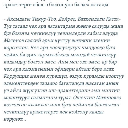
аракеттерге өбөлгө болгонуна басым жасады:
-
Аксыдагы Үңкүр-Тоо, Дейрес, Баткендеги Катта-
Туз татаал чек ара чатактарын жөнгө салууда жана
бул боюнча чечкиндүү чечимдерди кабыл алууда
Матенов саясий эрки күчтүү жетекчи экенин
көрсөткөн. Чек ара коопсуздугун чыңдоодо буга
чейин биздин тарыхыбызда мындай чечкиндүү
кадамдар болгон эмес. Аны мен эле эмес, ар бир
чек ара кызматынын офицери айтып бере алат.
Коррупция менен күрөшүп, өздүк курамды кооптуу
элементтерден тазалоо багытында жасаган анын
үч айда жүргүзгөн иш-аракеттерине эми минтип
моюнтурук салынганы турат. Ошентип Матеновго
козголгон кылмыш иши буга чейинки башталган
чечкиндүү аракеттерге чек койгону калды
көрүнөт
...