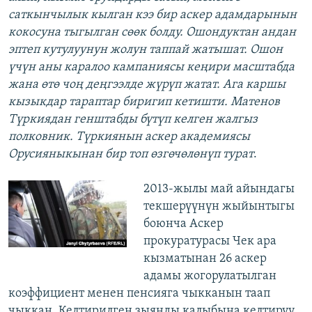
саткынчылык кылган кээ бир аскер адамдарынын
кокосуна тыгылган сөөк болду. Ошондуктан андан
эптеп кутулуунун жолун таппай жатышат. Ошон
үчүн аны каралоо кампаниясы кеңири масштабда
жана өтө чоң деңгээлде жүрүп жатат. Ага каршы
кызыкдар тараптар биригип кетишти. Матенов
Түркиядан генштабды бүтүп келген жалгыз
полковник. Түркиянын аскер академиясы
Орусияныкынан бир топ өзгөчөлөнүп турат
.
2013-жылы май айындагы
текшерүүнүн жыйынтыгы
боюнча Аскер
прокуратурасы Чек ара
кызматынан 26 аскер
адамы жогорулатылган
коэффициент менен пенсияга чыкканын таап
чыккан. Келтирилген зыянды калыбына келтирүү