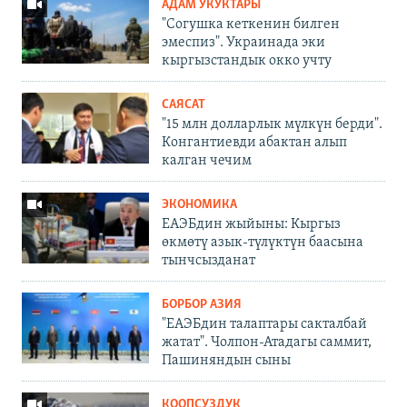
АДАМ УКУКТАРЫ
"Согушка кеткенин билген
эмеспиз". Украинада эки
кыргызстандык окко учту
САЯСАТ
"15 млн долларлык мүлкүн берди".
Конгантиевди абактан алып
калган чечим
ЭКОНОМИКА
ЕАЭБдин жыйыны: Кыргыз
өкмөтү азык-түлүктүн баасына
тынчсызданат
БОРБОР АЗИЯ
"ЕАЭБдин талаптары сакталбай
жатат". Чолпон-Атадагы саммит,
Пашиняндын сыны
КООПСУЗДУК