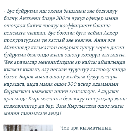
-
Бул буйрутма иш экени башынан эле белгилүү
болчу. Анткени бизде 300гө чукул офицер мына
ошондой бийик тоолуу коэффициент боюнча
пенсияга чыккан. Бул боюнча буга чейин Аскер
прокуратурасы үн катпай эле келген. Анан эле
Матеновду кызматтан оодарып түшүү керек деген
буйрутма болгондо мына ошону көтөрүп чыгышты.
Чек арачылар мекенибиздин ар кайсы аймагында
кызмат кылып, өзү негизи туруктуу каттоосу чанда
болот. Бирок мына ошону мыйзам бузуу катары
карашса, анда мына ошол 300 аскер адамынын
бардыгына кылмыш ишин козгошсун. Алардын
арасында Кыргызстанга белгилүү генералдар жана
полковниктер да бар. Эми Кыргызстан ошол жагы
менен таанылсын анда!
Чек ара кызматынын