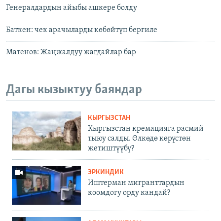
Генералдардын айыбы ашкере болду
Баткен: чек арачыларды көбөйтүп бергиле
Матенов: Жаңжалдуу жагдайлар бар
Дагы кызыктуу баяндар
КЫРГЫЗСТАН
Кыргызстан кремацияга расмий
тыюу салды. Өлкөдө көрүстөн
жетиштүүбү?
ЭРКИНДИК
Иштерман мигранттардын
коомдогу орду кандай?