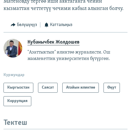
Матеновду тергөө иши аяктаганга чейин
кызматтан четтетүү чечими кабыл алынган болчу.
Бөлүшүңүз
Катталыңыз
Кубанычбек Жолдошев
"Азаттыктын" иликтөө журналисти. Ош
мамлекеттик университетин бүтүргөн.
Куржундар
Кыргызстан
Саясат
Атайын иликтөө
Өңүт
Коррупция
Тектеш