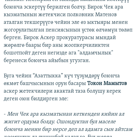
боюнча эскертүү берилген болчу. Бирок Чек ара
кызматынын жетекчиси полковник Матенов
аталган текшерүүгө чейин эле өз ыктыяры менен
жогорулатылган пенсиясынын үстөк өлчөмүн төлөп
берген. Бирок Аскер прокуратурасы мындай
жөрөлгө баары бир аны жоопкерчиликтен
бошотпойт деген негизде ага "алдамчылык"
беренеси боюнча айыбын угузган.
Буга чейин “Азаттыкка” күч түзүмдөрү боюнча
өкмөт башчысынын орун басары
Токон Мамытов
аскер жетекчилери акактай таза болушу керек
деген оюн билдирген эле:
-
Мен Чек ара кызматынан кеткенден кийин ал
жигит ордума болду. Ошондуктан бул маселе
боюнча менин бир нерсе деп ал адамга сын айтсам