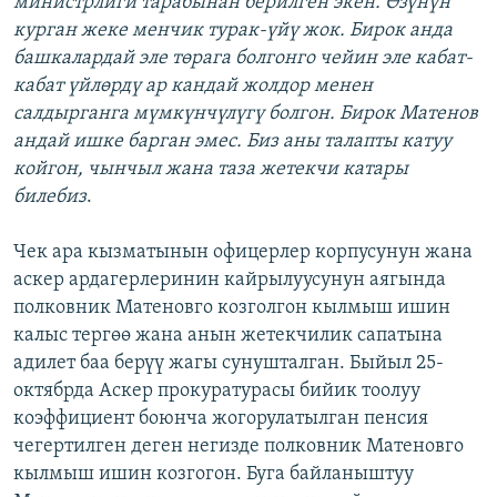
министрлиги тарабынан берилген экен. Өзүнүн
курган жеке менчик турак-үйү жок. Бирок анда
башкалардай эле төрага болгонго чейин эле кабат-
кабат үйлөрдү ар кандай жолдор менен
салдырганга мүмкүнчүлүгү болгон. Бирок Матенов
андай ишке барган эмес. Биз аны талапты катуу
койгон, чынчыл жана таза жетекчи катары
билебиз
.
Чек ара кызматынын офицерлер корпусунун жана
аскер ардагерлеринин кайрылуусунун аягында
полковник Матеновго козголгон кылмыш ишин
калыс тергөө жана анын жетекчилик сапатына
адилет баа берүү жагы сунушталган. Быйыл 25-
октябрда Аскер прокуратурасы бийик тоолуу
коэффициент боюнча жогорулатылган пенсия
чегертилген деген негизде полковник Матеновго
кылмыш ишин козгогон. Буга байланыштуу