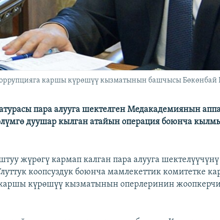
Коррупцияга каршы күрөшүү кызматынын башчысы Бөкөнбай 
атурасы пара алууга шектелген Медакадемиянын апп
өлүмгө дуушар кылган атайын операция боюнча кыл
штуу жүрөгү кармап калган пара алууга шектелүүчүнү
луттук коопсуздук боюнча мамлекеттик комитетке ка
 каршы күрөшүү кызматынын оперлеринин жоопкерч