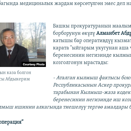
убагында медициналык жардам көрсөтүлгөн эмес деп н
Башкы прокуратуранын маалым
борборунун өкүлү
Алманбет Абд
катышы бар оперативдүү кызма
карата "ыйгарым укугунан аша 
беренесинин негизинде кылм
козголгонун ырастады:
н каза болгон
- Аталган кылмыш фактысы бою
сы Абдыкерим
Республикасынын Аскер прокур
тарабынан Кылмыш-жаза кодек
беренесинин негизинде иш козг
ылмыш ишинин алкагында тиешелүү тергөө амалдары 
операция”