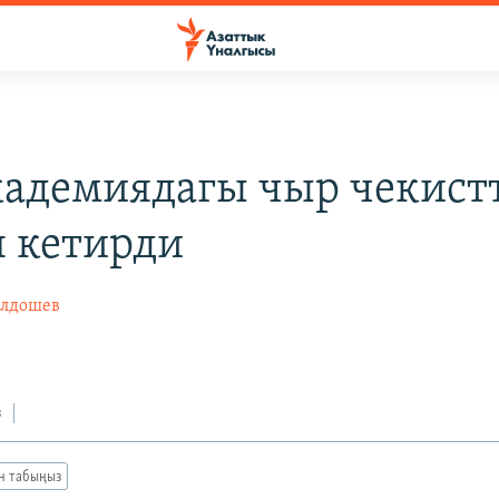
адемиядагы чыр чекист
 кетирди
олдошев
з
ан табыңыз