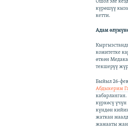
Ошол эле кез
күрөшүү кыз
кетти.
Адам өлүмүнө
Кыргызстанды
комитетке к
өткөн Медак
текшерүү жүр
Быйыл 26-фе
Абдыкерим Г
кабарланган.
күркөсү үчүн
күндөн кийин
жаткан маалд
жамааты жана