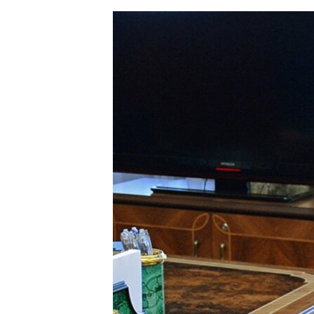
ЭЖЕ-СИҢДИЛЕР
АЗАТТЫК+
ЫҢГАЙСЫЗ СУРООЛОР