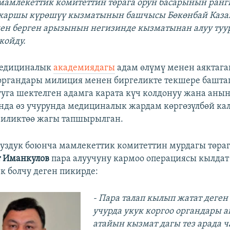
мамлекеттик комитеттин төрага орун басарынын ран
 каршы күрөшүү кызматынын башчысы Бөкөнбай Казак
н берген арызынын негизинде кызматынан алуу туу
койду.
Медициналык
академиядагы
адам өлүмү менен аяктага
органдары милиция менен биргеликте текшере баштаг
ууга шектелген адамга карата күч колдонуу жана аны
нда өз учурунда медициналык жардам көргөзүлбөй ка
 иликтөө жагы тапшырылган.
суздук боюнча мамлекеттик комитеттин мурдагы төраг
 Иманкулов
пара алуучуну кармоо операциясы кылда
 болчу деген пикирде:
- Пара талап кылып жатат деген
учурда укук коргоо органдары 
атайын кызмат дагы тез арада ч