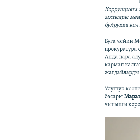
Коррупцияга
ыктыяры мене
буйрукка кол 
Буга чейин 
прокуратура 
Анда пара ал
кармап калга
жагдайларды
Улуттук кооп
басары
Марат
чыгышы керек