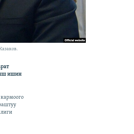
Казаков.
арат
мыш ишин
 кармоого
раштуу
илиги