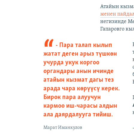
Атайын кызма
менен пайда
негизинде М
Гапаровго кы
​- Пара талап кылып
жатат деген арыз түшкөн
учурда укук коргоо
органдары анын ичинде
атайын кызмат дагы тез
арада чара көрүүсү керек.
Бирок пара алуучун
кармоо иш-чарасы алдын
ала даярдалууга тийиш.
Марат Иманкулов