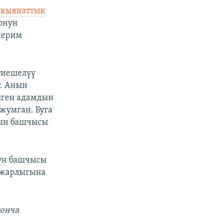
 кыянаттык
оонун
керим
тиешелүү
у. Анын
елген адамдын
 жумган. Буга
ын башчысы
нүн башчысы
 жарлыгына
оюнча