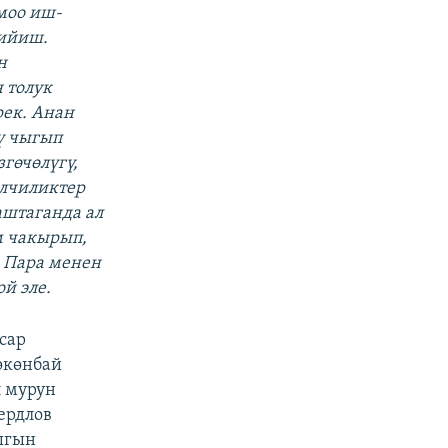
моо иш-
тийиш.
н
 толук
рек. Анан
ү чыгып
гөчөлүгү,
елчиликтер
аштаганда ал
м чакырып,
. Пара менен
й эле.
сар
өкөнбай
л мурун
ердлов
ыгын