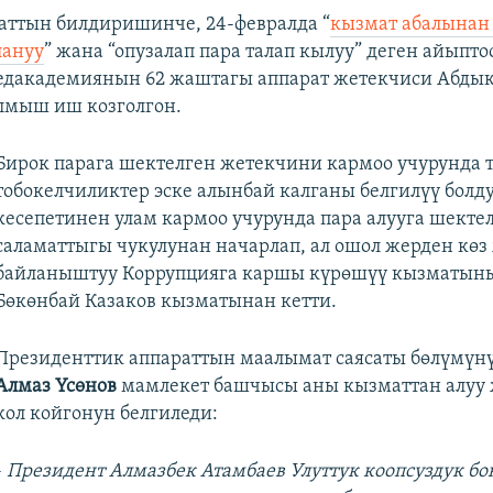
ттын билдиришинче, 24-февралда “
кызмат абалынан
лануу
” жана “опузалап пара талап кылуу” деген айыпт
едакадемиянын 62 жаштагы аппарат жетекчиси Абды
лмыш иш козголгон.
Бирок парага шектелген жетекчини кармоо учурунда 
тобокелчиликтер эске алынбай калганы белгилүү болд
кесепетинен улам кармоо учурунда пара алууга шект
саламаттыгы чукулунан начарлап, ал ошол жерден көз
байланыштуу Коррупцияга каршы күрөшүү кызматын
Бөкөнбай Казаков кызматынан кетти.
Президенттик аппараттын маалымат саясаты бөлүмү
Алмаз Үсөнов
мамлекет башчысы аны кызматтан алуу
кол койгонун белгиледи:
-
Президент Алмазбек Атамбаев Улуттук коопсуздук б