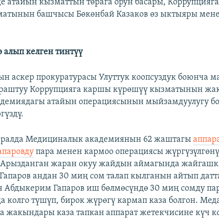
де атайын кызматтын төрага орун басары, Коррупцияг
матынын башчысы Бөкөнбай Казаков өз ыктыяры мен
 алып келген тинтүү
н аскер прокуратурасы Улуттук коопсуздук боюнча м
араштуу Коррупцияга каршы күрөшүү кызматынын жа
адемиядагы атайын операциясынын мыйзамдуулугу б
гүздү.
вралда Медициналык академиянын 62 жаштагы
аппар
апаровду
пара менен кармоо операциясы жүргүзүлгөн
 Арызданган жаран окуу жайдын аймагында жайгашк
 Гапаров андан 30 миң сом талап кылганын айтып датт
 Абдыкерим Гапаров иш бөлмөсүндө 30 миң сомду па
а колго түшүп, бирок жүрөгү кармап каза болгон. М
 жакындары каза тапкан аппарат жетекчисине күч к