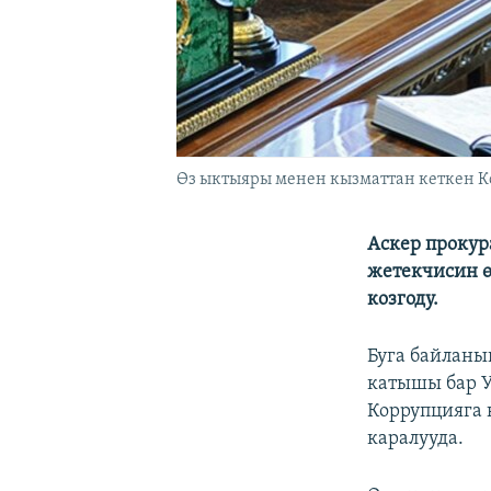
Өз ыктыяры менен кызматтан кеткен 
Аскер прокур
жетекчисин 
козгоду.
Буга байланы
катышы бар У
Коррупцияга
каралууда.