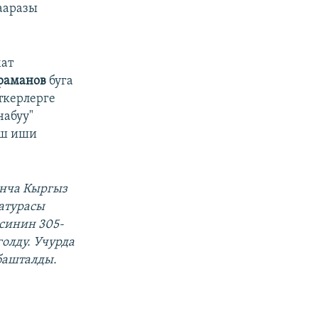
ааразы
ат
раманов
буга
ткерлерге
чабуу"
ыш иши
нча Кыргыз
атурасы
синин 305-
олду. Учурда
башталды.