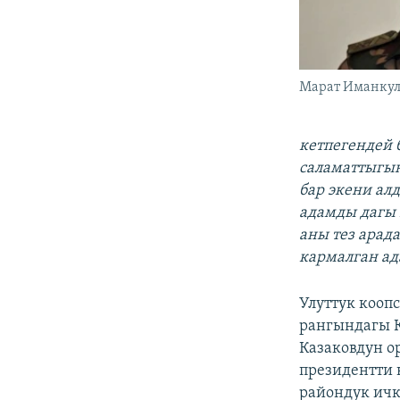
Марат Иманкул
кетпегендей 
саламаттыгын
бар экени ал
адамды дагы 
аны тез арад
кармалган ад
Улуттук кооп
рангындагы 
Казаковдун о
президентти 
райондук ич