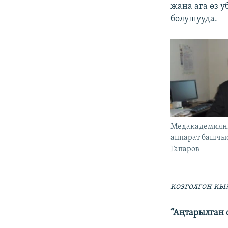
жана ага өз 
болушууда.
Медакадемияны
аппарат башчы
Гапаров
козголгон к
“Аңтарылган 