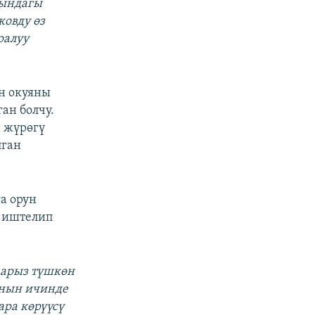
гындагы
овду өз
ралуу
н окуяны
ан болчу.
н жүрөгү
лган
а орун
т иштелип
 арыз түшкөн
анын ичинде
ара көрүүсү