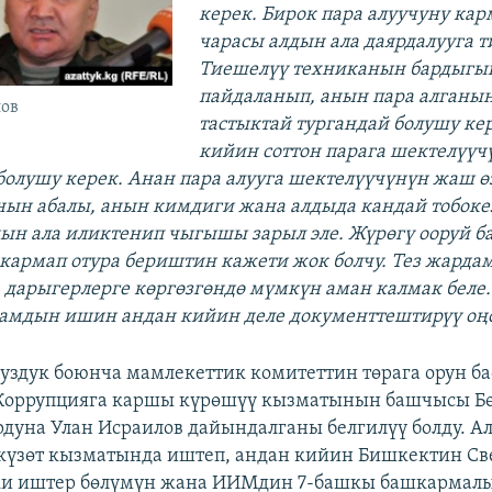
керек. Бирок пара алуучуну кар
чарасы алдын ала даярдалууга 
Тиешелүү техниканын бардыгы
пайдаланып, анын пара алганын
ов
тастыктай тургандай болушу ке
кийин соттон парага шектелүүч
болушу керек. Анан пара алууга шектелүүчүнүн жаш өз
ын абалы, анын кимдиги жана алдыда кандай тобок
дын ала иликтенип чыгышы зарыл эле. Жүрөгү ооруй б
кармап отура бериштин кажети жок болчу. Тез жарда
а дарыгерлерге көргөзгөндө мүмкүн аман калмак беле
амдын ишин андан кийин деле документтештирүү оңо
суздук боюнча мамлекеттик комитеттин төрага орун ба
Коррупцияга каршы күрөшүү кызматынын башчысы Б
рдуна Улан Исраилов дайындалганы белгилүү болду. А
күзөт кызматында иштеп, андан кийин Бишкектин Св
ки иштер бөлүмүн жана ИИМдин 7-башкы башкармал