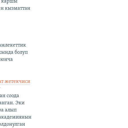
а каршы
ен кызматтан
амлекеттик
кында болуп
оюнча
ат жетекчиси
ү
ан соода
анган. Эки
ра алып
едакадемиянын
олдонулган