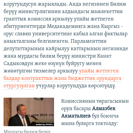
корутундусун жарыялады. Анда негизинен Билим
берүү министрлигинин алдындагы мамлекеттик
гранттык комиссия аркылуу упайы жетпеген
абитуриенттерди Медакадемияга жана Кыргыз -
орус славян университетине кабыл алган фактылар
аныкталганы белгиленген. Парламенттин
депутаттарынын кайрылуу каттарынын негизинде
жана мурдагы билим берүү министри Канат
Садыковдун жеке өзүнүн буйругу менен
жөнөтүлгөн тизмелер аркылуу
упайы жетпеген
балдар контракттык жана бюджеттик орундарга
отургузулган
учурлар корутундуда көрсөтүлдү.
Комиссиянын төрагасынын
орун басары
Алмазбек
Акматалиев
бул боюнча
мына буларга токтолду:
Мурдагы билим берүү