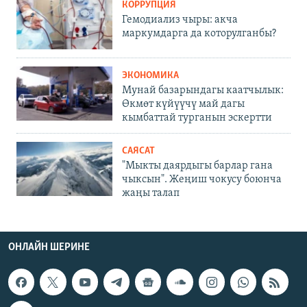
КОРРУПЦИЯ
Гемодиализ чыры: акча
маркумдарга да которулганбы?
ЭКОНОМИКА
Мунай базарындагы каатчылык:
Өкмөт күйүүчү май дагы
кымбаттай турганын эскертти
САЯСАТ
"Мыкты даярдыгы барлар гана
чыксын". Жеңиш чокусу боюнча
жаңы талап
ОНЛАЙН ШЕРИНЕ