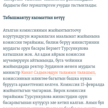
бардыгы биз териштирген учурда тастыкталды.
Табышмактуу кызматтан кетүү
Аталган комиссиянын жыйынтыктоочу
корутундусун жарыялаган маалымат жыйынына
комиссия төрайымы, билим берүү министринин
мурдагы орун басары Бермет Турсункулова
катышкан жок. Ал адам айрым комиссия
мүчөлөрүнүн айтымында, буга чейинки
жыйындарда ректор Зурдинов менен мурдагы
министр
Канат Садыковдун таламын талашып,
комиссиянын иликтөө багытын башка нукка
бурууга аракеттенип келген. Комиссия 15-февралда
жыйынтыгын чыгармак. Бирок комиссия
төрайымы Турсункулова министрдин орун
басарлыгынан күтүүсүз эле кетип калган. Анын бул