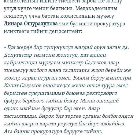
комиссиянын ишине тиешеси барбы же жокпу
ушул күнгө чейин белгисиз. Медакадемияны
текшерүү үчүн барган комиссиянын мүчөсү
Динара Ошурахунова
эми бул ишти прокуратура
иликтөөгө тийиш деп эсептейт:
- Бул жерде бир түшүнүксүз жагдай орун алган да.
Депутаттар тизмени жөнөтүп, кат менен
кайрылганда мурдагы министр Садыков алар
тиешелүү жобого жана талаптарга жооп береби же
жокпу, карап отурган эмес. Билим берүү министри
Канат Садыков ошол кезде мына ошол туура эмес
берилген сунуштамалар боюнча ректорлорго
буйрук бербөөгө тийиш болчу. Мына ошондой
одоно мыйзам бузуулар бар экен. Алар
тастыкталды. Бирок биз тергөө органы болбогондон
кийин аларга карата укуктук баа бере албайбыз.
Ага бааны прокуратура берүүгө тийиш.