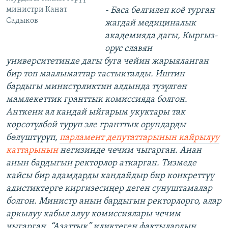
министри Канат
- Баса белгилеп коё турган
Садыков
жагдай медициналык
академияда дагы, Кыргыз-
орус славян
университетинде дагы буга чейин жарыяланган
бир топ маалыматтар тастыкталды. Иштин
бардыгы министрликтин алдында түзүлгөн
мамлекеттик гранттык комиссияда болгон.
Анткени ал кандай ыйгарым укуктары так
көрсөтүлбөй туруп эле гранттык орундарды
бөлүштүрүп,
парламент депутаттарынын кайрылуу
каттарынын
негизинде чечим чыгарган. Анан
анын бардыгын ректорлор аткарган. Тизмеде
кайсы бир адамдарды кандайдыр бир конкреттүү
адистиктерге киргизесиңер деген сунуштамалар
болгон. Министр анын бардыгын ректорлорго, алар
аркылуу кабыл алуу комиссиялары чечим
чыгарган. “Азаттык” иликтеген фактылардын