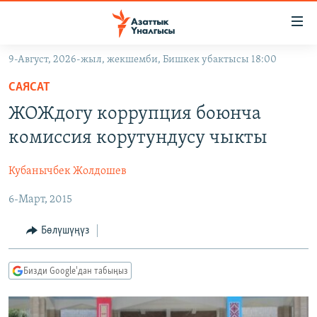
Линктер
Мазмунга
өтүңүз
9-Август, 2026-жыл, жекшемби, Бишкек убактысы 18:00
Навигацияга
ЖАҢЫЛЫКТАР
өтүңүз
САЯСАТ
КЫРГЫЗСТАН
Издөөгө
ЖОЖдогу коррупция боюнча
салыңыз
ДҮЙНӨ
КЫРГЫЗСТАН
комиссия корутундусу чыкты
УКРАИНА
САЯСАТ
ДҮЙНӨ
Кубанычбек Жолдошев
АТАЙЫН ИЛИКТӨӨ
ЭКОНОМИКА
БОРБОР АЗИЯ
6-Март, 2015
ТВ ПРОГРАММАЛАР
МАДАНИЯТ
ПОДКАСТ
БҮГҮН АЗАТТЫКТА
Бөлүшүңүз
ӨЗГӨЧӨ ПИКИР
ЭКСПЕРТТЕР ТАЛДАЙТ
Бизди Google'дан табыңыз
БИЗ ЖАНА ДҮЙНӨ
Русский
ДАНИСТЕ