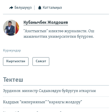
Бөлүшүңүз
Катталыңыз
Кубанычбек Жолдошев
"Азаттыктын" иликтөө журналисти. Ош
мамлекеттик университетин бүтүргөн.
Куржундар
Кыргызстан
Саясат
Тектеш
Зурдинов: министр Садыковдун буйругун аткаргам
Кадрдык “империянын” “караңгы жолдору”