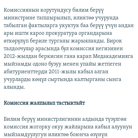
Комиссиянын корутундусу билим берүү
министрине тапшырылып, иликтөө учурунда
табылган фактыларга укуктук баа берүү үчүн андан
ары ишти кароо прокуратура органдарына
өткөрүлүп бериле турганы жарыяланды. Бирок
талдоочулар арасында бул комиссия негизинен
2012-жылдан беркисин гана карап Медакадемияга
мыйзамды одоно бузуу менен упайы жетпеген
абитуриенттерди 2011-жылы кабыл алган
учурларды көңүл сыртында калтырганы сынга
алынды.
Комиссия жалпылап тастыктайт
Билим берүү министрлигинин алдында түзүлгөн
комиссия жогорку окуу жайларына кабыл алуунун
мыйзамдуулугун иликтөө боюнча өзүнүн