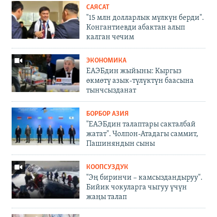
САЯСАТ
"15 млн долларлык мүлкүн берди".
Конгантиевди абактан алып
калган чечим
ЭКОНОМИКА
ЕАЭБдин жыйыны: Кыргыз
өкмөтү азык-түлүктүн баасына
тынчсызданат
БОРБОР АЗИЯ
"ЕАЭБдин талаптары сакталбай
жатат". Чолпон-Атадагы саммит,
Пашиняндын сыны
КООПСУЗДУК
"Эң биринчи – камсыздандыруу".
Бийик чокуларга чыгуу үчүн
жаңы талап