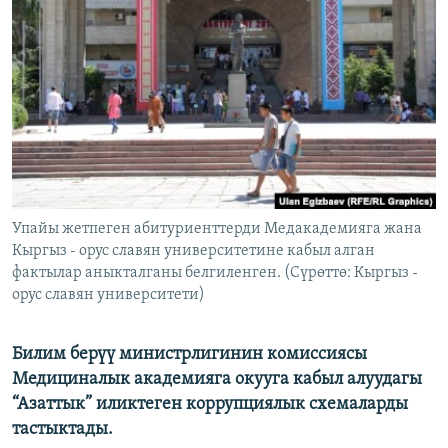
ОНЛАЙН ШЕРИНЕ
ЭЖЕ-СИҢДИЛЕР
АЗАТТЫК+
ЫҢГАЙСЫЗ СУРООЛОР
ЭЕ/АРнун бардык сайттары
Упайы жетпеген абитуриенттерди Медакадемияга жана
Кыргыз - орус славян университетине кабыл алган
фактылар аныкталганы белгиленген. (Сүрөттө: Кыргыз -
орус славян университети)
Билим берүү министрлигинин комиссиясы
Медициналык академияга окууга кабыл алуудагы
“Азаттык” иликтеген коррупциялык схемаларды
тастыктады.