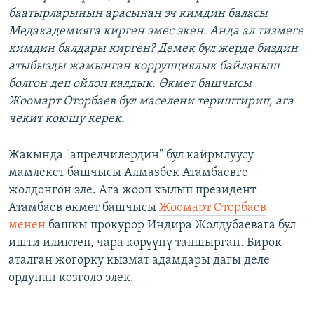
баатырларынын арасынан эч кимдин баласы
Медакадемияга кирген эмес экен. Анда ал тизмеге
кимдин балдары кирген? Демек бул жерде биздин
атыбызды жамынган коррупциялык байланыш
болгон деп ойлоп калдык. Өкмөт башчысы
Жоомарт Оторбаев бул маселени териштирип, ага
чекит коюшу керек.
Жакында "апрелчилердин" бул кайрылуусу
мамлекет башчысы Алмазбек Атамбаевге
жолдонгон эле. Ага жооп кылып президент
Атамбаев өкмөт башчысы
Жоомарт Оторбаев
менен
башкы прокурор Индира Жолдубаевага бул
ишти иликтеп, чара көрүүнү тапшырган. Бирок
аталган жогорку кызмат адамдары дагы деле
ордунан козголо элек.