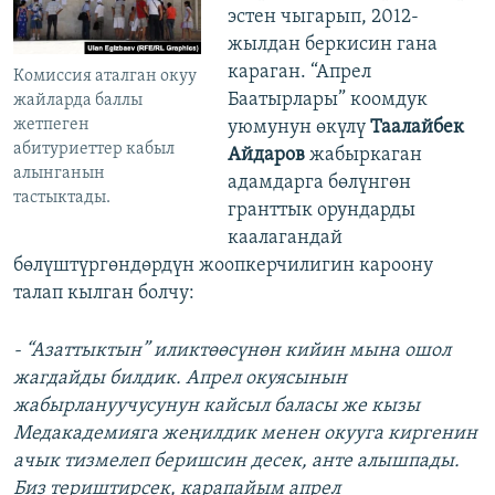
эстен чыгарып, 2012-
жылдан беркисин гана
караган. “Апрел
Комиссия аталган окуу
Баатырлары” коомдук
жайларда баллы
жетпеген
уюмунун өкүлү
Таалайбек
абитуриеттер кабыл
Айдаров
жабыркаган
алынганын
адамдарга бөлүнгөн
тастыктады.
гранттык орундарды
каалагандай
бөлүштүргөндөрдүн жоопкерчилигин кароону
талап кылган болчу:
- “Азаттыктын” иликтөөсүнөн кийин мына ошол
жагдайды билдик. Апрел окуясынын
жабырлануучусунун кайсыл баласы же кызы
Медакадемияга жеңилдик менен окууга киргенин
ачык тизмелеп беришсин десек, анте алышпады.
Биз териштирсек, карапайым апрел