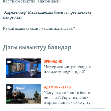
Кол тийбестиктин "анатомиясы"
"Апрелчилер" Медакадемия боюнча президентке
кайрылды
Канайымды калканч кылып жатышабы?
Дагы кызыктуу баяндар
ЭРКИНДИК
Иштерман мигранттардын
коомдогу орду кандай?
АДАМ УКУКТАРЫ
"Согушка кеткенин билген
эмеспиз". Украинада эки
кыргызстандык окко учту