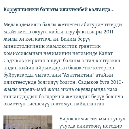
Коррупциянын башаты иликтенбей калганда...
Медакадемияга баллы жетпеген абитуриенттерди
мыйзамсыз окууга кабыл алуу фактылары 2011-
жылы эң көп катталган. Билим берүү
министрлигинин мамлекеттик гранттык
комиссиясынын чечиминин негизинде Канат
Садыков кырктан ашуун баланы алгач контракка
андан кийин айрымдарын бюджетке которгон
буйруктарды чыгарганы “Азаттыктын” атайын
иликтөөсүндө белгилүү болгон. Садыков буга 2010-
жылы апрель-май жана июнь окуяларында каза
тапкандардын балдарына жеңилдик берүү боюнча
өкмөттүн тиешелүү токтомун пайдаланган.
Бирок комиссия мына ушул
учурда иликтөөнү негедир