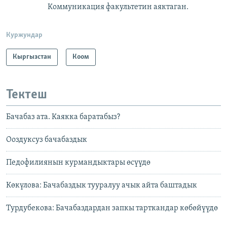
Коммуникация факультетин аяктаган.
Куржундар
Кыргызстан
Коом
Тектеш
Бачабаз ата. Каякка баратабыз?
Ооздуксуз бачабаздык
Педофилиянын курмандыктары өсүүдө
Көкүлова: Бачабаздык тууралуу ачык айта баштадык
Турдубекова: Бачабаздардан запкы тарткандар көбөйүүдө