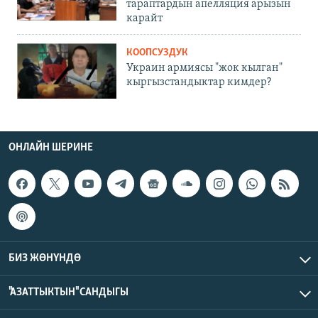
тараптардын апелляция арызын
карайт
КООПСУЗДУК
Украин армиясы "жок кылган"
кыргызстандыктар кимдер?
ОНЛАЙН ШЕРИНЕ
БИЗ ЖӨНҮНДӨ
"АЗАТТЫКТЫН" САНДЫГЫ