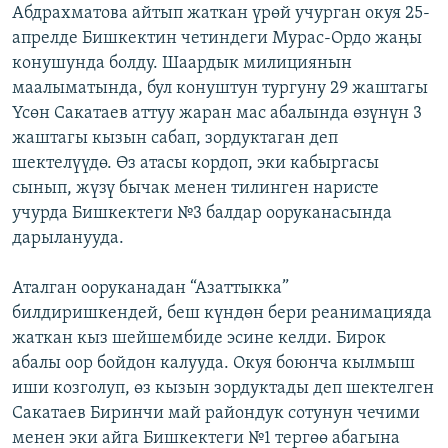
Абдрахматова айтып жаткан үрөй учурган окуя 25-
апрелде Бишкектин четиндеги Мурас-Ордо жаңы
конушунда болду. Шаардык милициянын
маалыматында, бул конуштун тургуну 29 жаштагы
Үсөн Сакатаев аттуу жаран мас абалында өзүнүн 3
жаштагы кызын сабап, зордуктаган деп
шектелүүдө. Өз атасы кордоп, эки кабыргасы
сынып, жүзү бычак менен тилинген наристе
учурда Бишкектеги №3 балдар ооруканасында
дарыланууда.
Аталган ооруканадан “Азаттыкка”
билдиришкендей, беш күндөн бери реанимацияда
жаткан кыз шейшембиде эсине келди. Бирок
абалы оор бойдон калууда. Окуя боюнча кылмыш
иши козголуп, өз кызын зордуктады деп шектелген
Сакатаев Биринчи май райондук сотунун чечими
менен эки айга Бишкектеги №1 тергөө абагына