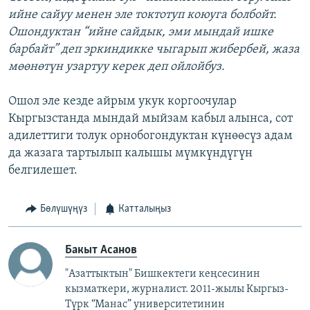
ийне сайуу менен эле токтотуп коюуга болбойт.
Ошондуктан “ийне сайдык, эми мындай ишке
барбайт” деп эркиндикке чыгарып жибербей, жаза
мөөнөтүн узартуу керек деп ойлойбуз.
Ошол эле кезде айрым укук коргоочулар
Кыргызстанда мындай мыйзам кабыл алынса, сот
адилеттиги толук орнобогондуктан күнөөсүз адам
да жазага тартылып калышы мүмкүндүгүн
белгилешет.
Бөлүшүңүз
Катталыңыз
Бакыт Асанов
"Азаттыктын" Бишкектеги кеңсесинин
кызматкери, журналист. 2011-жылы Кыргыз-
Түрк “Манас” университетинин