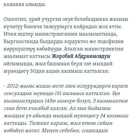
камакка алынды.
Ошентип, үрөй учурган окуя бачабаздыкка жазаны
күчөтүү боюнча талкууларга кайрадан жол ачты.
Ички иштер министрлигинин маалыматында,
Кыргызстанда балдарды зордуктоо же педофилия
көрүнүштөрү көбөйүүдө. Аталган министрликтин
маалымат катчысы
Жоробай Абдраимовдун
айтымында, жыл башынан бери эле мындай
мүнөздөгү 30дан ашык кылмыш катталган:
- 2012-жылы жашы жете элек өспүрүмдөргө карата
сексуалдык мүнөздө 151 кылмыш катталган. Бул
кылмыштардын 148и ашкере болуп, 3 кылмыштын
гана бети ачылбай калган. Ал эми быйылкы
жылдын үч айында мындай мүнөздөгү 34 кылмыш
катталды. Тилекке каршы, жыл өткөн сайын
көбөйүп жатат. Мунун себебин, социалдык