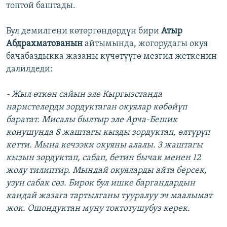
топтой баштады.
Бул демилгени көтөргөндөрдүн бири
Атыр
Абдрахматованын
айтымында, жогорудагы окуя
бачабаздыкка жазаны күчөтүүгө мезгил жеткенин
далилдеди:
- Жыл өткөн сайын эле Кыргызстанда
наристелерди зордуктаган окуялар көбөйүп
баратат. Мисалы былтыр эле Арча-Бешик
конушунда 8 жаштагы кызды зордуктап, өлтүрүп
кетти. Мына кечээки окуяны алалы. 3 жаштагы
кызын зордуктап, сабап, бетин бычак менен 12
жолу тилиптир. Мындай окуяларды айта берсек,
узун сабак сөз. Бирок бул ишке баргандардын
кандай жазага тартылганы тууралуу эч маалымат
жок. Ошондуктан муну токтотушубуз керек.