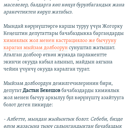
маселелер, балдарга көп көңүл бурулбагандык жана
аракечтиктен көрүп жатабыз.
Мындай көрүнүштөргө каршы туруу үчүн Жогорку
Кеңештин депутаттары бачабаздыкка баргандарды
химиялык жол менен кастрациялоо же бычууну
караган мыйзам долбоорун
сунуштап жатышат.
Аталган долбоор өткөн жумада парламентте
экинчи окууда кабыл алынып, майдын аягына
чейин үчүнчү окууда каралган турат.
Мыйзам долбоордун демилгечилеринин бири,
депутат
Дастан Бекешов
бачабаздарды химиялык
жол менен бычуу аркылуу бул көрүнүштү азайтууга
болот деген пикирде:
- Албетте, мындан жыйынтык болот. Себеби, бизде
өлүм жазасына тыюу салынгандыктан бачабаздык