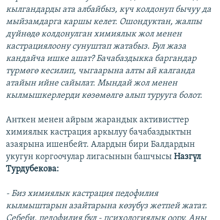
кылгандарды ата албайбыз, күч колдонуп бычуу да
мыйзамдарга каршы келет. Ошондуктан, жалпы
дүйнөдө колдонулган химиялык жол менен
кастрациялоону сунуштап жатабыз. Бул жаза
кандайча ишке ашат? Бачабаздыкка баргандар
түрмөгө кесилип, чыгаарына алты ай калганда
атайын ийне сайылат. Мындай жол менен
кылмышкерлерди көзөмөлгө алып турууга болот.
Анткен менен айрым жарандык активисттер
химиялык кастрация аркылуу бачабаздыктын
азаярына ишенбейт. Алардын бири Балдардын
укугун коргоочулар лигасынын башчысы
Назгүл
Турдубекова:
- Биз химиялык кастрация педофилия
кылмыштарын азайтарына көзүбүз жетпей жатат.
Себеби, педофилия бул - психологиялык оору. Аны