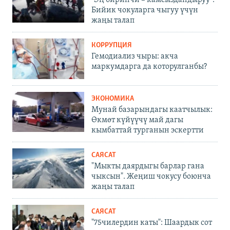
Бийик чокуларга чыгуу үчүн
жаңы талап
КОРРУПЦИЯ
Гемодиализ чыры: акча
маркумдарга да которулганбы?
ЭКОНОМИКА
Мунай базарындагы каатчылык:
Өкмөт күйүүчү май дагы
кымбаттай турганын эскертти
САЯСАТ
"Мыкты даярдыгы барлар гана
чыксын". Жеңиш чокусу боюнча
жаңы талап
САЯСАТ
"75чилердин каты": Шаардык сот