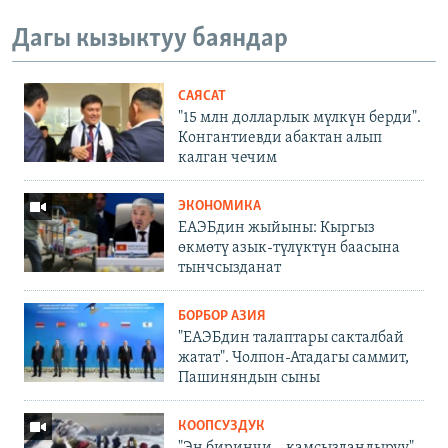
Дагы кызыктуу баяндар
САЯСАТ
"15 млн долларлык мүлкүн берди".
Конгантиевди абактан алып
калган чечим
ЭКОНОМИКА
ЕАЭБдин жыйыны: Кыргыз
өкмөтү азык-түлүктүн баасына
тынчсызданат
БОРБОР АЗИЯ
"ЕАЭБдин талаптары сакталбай
жатат". Чолпон-Атадагы саммит,
Пашиняндын сыны
КООПСУЗДУК
"Эң биринчи – камсыздандыруу".