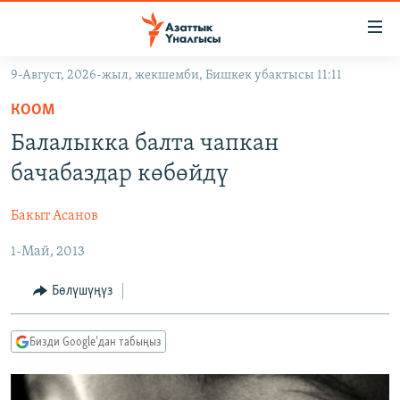
Линктер
Мазмунга
өтүңүз
9-Август, 2026-жыл, жекшемби, Бишкек убактысы 11:11
Навигацияга
ЖАҢЫЛЫКТАР
өтүңүз
КООМ
КЫРГЫЗСТАН
Издөөгө
Балалыкка балта чапкан
салыңыз
ДҮЙНӨ
КЫРГЫЗСТАН
бачабаздар көбөйдү
УКРАИНА
САЯСАТ
ДҮЙНӨ
Бакыт Асанов
АТАЙЫН ИЛИКТӨӨ
ЭКОНОМИКА
БОРБОР АЗИЯ
1-Май, 2013
ТВ ПРОГРАММАЛАР
МАДАНИЯТ
ПОДКАСТ
БҮГҮН АЗАТТЫКТА
Бөлүшүңүз
ӨЗГӨЧӨ ПИКИР
ЭКСПЕРТТЕР ТАЛДАЙТ
Бизди Google'дан табыңыз
БИЗ ЖАНА ДҮЙНӨ
Русский
ДАНИСТЕ