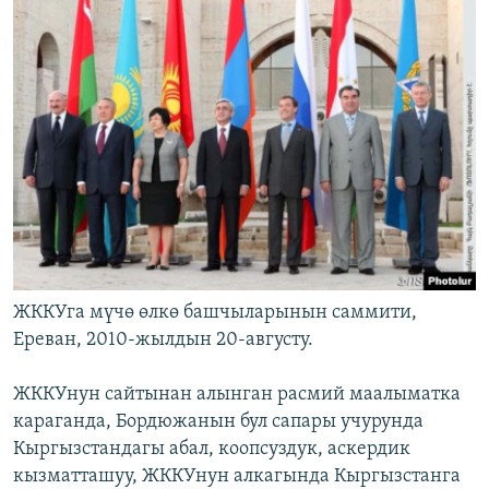
ЖККУга мүчө өлкө башчыларынын саммити,
Ереван, 2010-жылдын 20-августу.
ЖККУнун сайтынан алынган расмий маалыматка
караганда, Бордюжанын бул сапары учурунда
Кыргызстандагы абал, коопсуздук, аскердик
кызматташуу, ЖККУнун алкагында Кыргызстанга