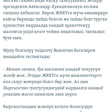
Москва саммитинде кызуу талкууланып, Беларус
президенти Александр Лукашенконун кескин
сынына кабылган. Бирок ЖККУга мүчө өлкөлөрдүн
кайсы биринде пайда болгон же пайда боло турган
кризистик кырдаалда кандай аракеттенүү
маселеси ушул кезге чейин аныкталып, такталып
бүтө элек.
Муну белгилүү талдоочу Валентин Богатырев
мындайча тастыктады:
-
Менин оюмча, бул маселени кандай чечүүнүн
жообу жок. Эгерде ЖККУга мүчө мамлекеттерге
кол салуу жөнүндө болсо бир жөн. Ал эми
Кыргызстан түштүгүндөгүдөй кырдаалга кандай
реакция жасоо аныктала элек нерсе.
Кыргызстандын жоюлуп кеткен Коопсуздук