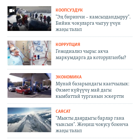
КООПСУЗДУК
"Эң биринчи – камсыздандыруу".
Бийик чокуларга чыгуу үчүн
жаңы талап
КОРРУПЦИЯ
Гемодиализ чыры: акча
маркумдарга да которулганбы?
ЭКОНОМИКА
Мунай базарындагы каатчылык:
Өкмөт күйүүчү май дагы
кымбаттай турганын эскертти
САЯСАТ
"Мыкты даярдыгы барлар гана
чыксын". Жеңиш чокусу боюнча
жаңы талап