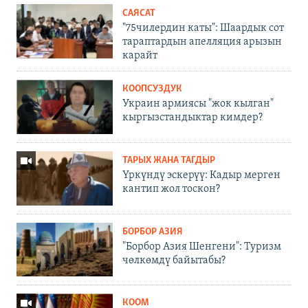
САЯСАТ
"75чилердин каты": Шаардык сот
тараптардын апелляция арызын
карайт
КООПСУЗДУК
Украин армиясы "жок кылган"
кыргызстандыктар кимдер?
ТАРЫХ ЖАНА ТАГДЫР
Үркүндү эскерүү: Кадыр мерген
кантип жол тоскон?
БОРБОР АЗИЯ
"Борбор Азия Шенгени": Туризм
чөлкөмдү байытабы?
КООМ