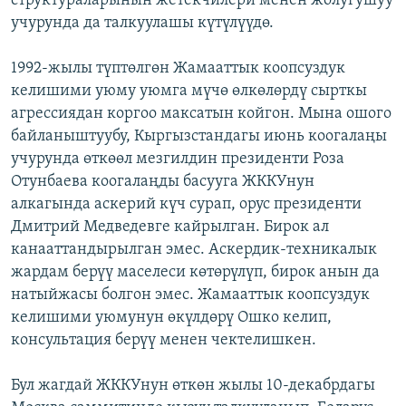
структураларынын жетекчилери менен жолугушуу
учурунда да талкуулашы күтүлүүдө.
1992-жылы түптөлгөн Жамааттык коопсуздук
келишими уюму уюмга мүчө өлкөлөрдү сырткы
агрессиядан коргоо максатын койгон. Мына ошого
байланыштуубу, Кыргызстандагы июнь коогалаңы
учурунда өткөөл мезгилдин президенти Роза
Отунбаева коогалаңды басууга ЖККУнун
алкагында аскерий күч сурап, орус президенти
Дмитрий Медведевге кайрылган. Бирок ал
канааттандырылган эмес. Аскердик-техникалык
жардам берүү маселеси көтөрүлүп, бирок анын да
натыйжасы болгон эмес. Жамааттык коопсуздук
келишими уюмунун өкүлдөрү Ошко келип,
консультация берүү менен чектелишкен.
Бул жагдай ЖККУнун өткөн жылы 10-декабрдагы