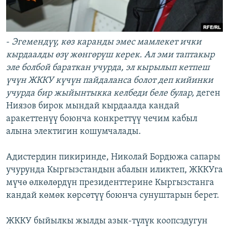
-
Эгемендүү, көз каранды эмес мамлекет ички
кырдаалды өзү жөнгөрүш керек. Ал эми таптакыр
эле болбой бараткан учурда, эл кырылып кетпеш
үчүн ЖККУ күчүн пайдаланса болот деп кийинки
учурда бир жыйынтыкка келбеди беле булар,
деген
Ниязов бирок мындай кырдаалда кандай
аракеттенүү боюнча конкреттүү чечим кабыл
алына электигин кошумчалады.
Адистердин пикиринде, Николай Бордюжа сапары
учурунда Кыргызстандын абалын иликтеп, ЖККУга
мүчө өлкөлөрдүн президенттерине Кыргызстанга
кандай көмөк көрсөтүү боюнча сунуштарын берет.
ЖККУ быйылкы жылды азык-түлүк коопсздугун