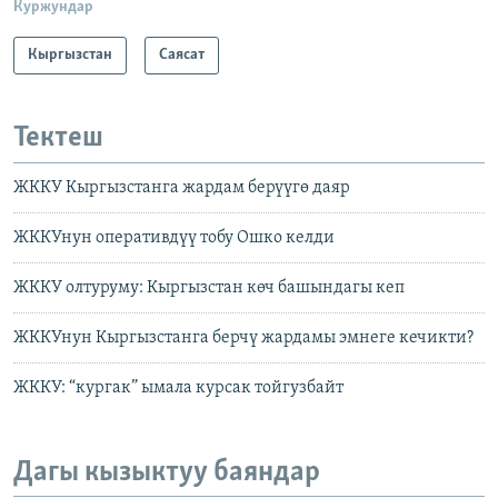
Куржундар
Кыргызстан
Саясат
Тектеш
ЖККУ Кыргызстанга жардам берүүгө даяр
ЖККУнун оперативдүү тобу Ошко келди
ЖККУ олтуруму: Кыргызстан көч башындагы кеп
ЖККУнун Кыргызстанга берчү жардамы эмнеге кечикти?
ЖККУ: “кургак” ымала курсак тойгузбайт
Дагы кызыктуу баяндар