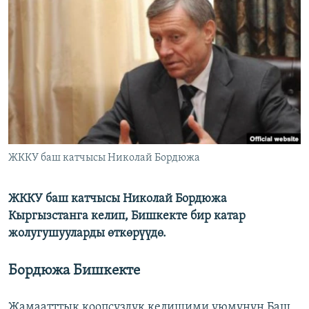
ОНЛАЙН ШЕРИНЕ
ЭЖЕ-СИҢДИЛЕР
АЗАТТЫК+
ЫҢГАЙСЫЗ СУРООЛОР
ЭЕ/АРнун бардык сайттары
ЖККУ баш катчысы Николай Бордюжа
ЖККУ баш катчысы Николай Бордюжа
Кыргызстанга келип, Бишкекте бир катар
жолугушууларды өткөрүүдө.
Бордюжа Бишкекте
Жамаатттык коопсуздук келишими уюмунун Баш