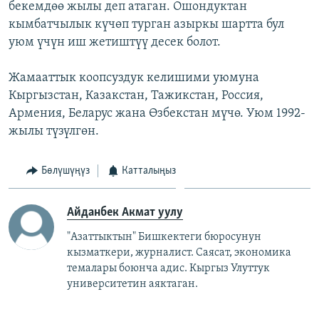
бекемдөө жылы деп атаган. Ошондуктан
кымбатчылык күчөп турган азыркы шартта бул
уюм үчүн иш жетиштүү десек болот.
Жамааттык коопсуздук келишими уюмуна
Кыргызстан, Казакстан, Тажикстан, Россия,
Армения, Беларус жана Өзбекстан мүчө. Уюм 1992-
жылы түзүлгөн.
Бөлүшүңүз
Катталыңыз
Айданбек Акмат уулу
"Азаттыктын" Бишкектеги бюросунун
кызматкери, журналист. Саясат, экономика
темалары боюнча адис. Кыргыз Улуттук
университетин аяктаган.