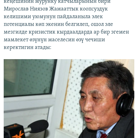
кеңешинин мурунку катчыларынын бири
Мирослав Ниязов Жамааттык коопсуздук
келишими уюмунун пайдаланыла элек
потенциалы көп экенин белгилеп, ошол эле
мезгилде кризистик кырдаалдарда ар бир эгемен
мамлекет өзүнүн маселесин өзү чечиши
керектигин атады: