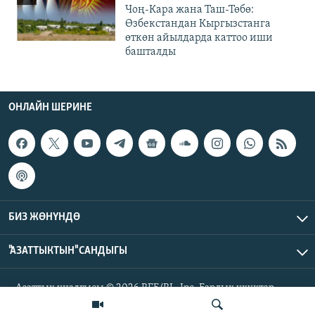
Чоң-Кара жана Таш-Төбө:
Өзбекстандан Кыргызстанга
өткөн айылдарда каттоо иши
башталды
ОНЛАЙН ШЕРИНЕ
БИЗ ЖӨНҮНДӨ
"АЗАТТЫКТЫН" САНДЫГЫ
Азаттык үналгысы © 2026 RFE/RL, Inc. Бардык укуктар
корголгон.