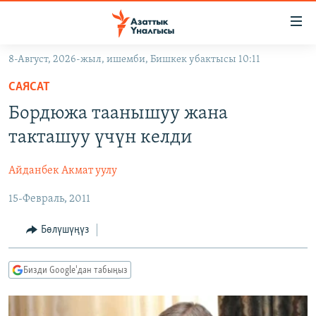
Линктер
Мазмунга
өтүңүз
8-Август, 2026-жыл, ишемби, Бишкек убактысы 10:11
Навигацияга
ЖАҢЫЛЫКТАР
өтүңүз
САЯСАТ
КЫРГЫЗСТАН
Издөөгө
Бордюжа таанышуу жана
салыңыз
ДҮЙНӨ
КЫРГЫЗСТАН
такташуу үчүн келди
УКРАИНА
САЯСАТ
ДҮЙНӨ
Айданбек Акмат уулу
АТАЙЫН ИЛИКТӨӨ
ЭКОНОМИКА
БОРБОР АЗИЯ
15-Февраль, 2011
ТВ ПРОГРАММАЛАР
МАДАНИЯТ
ПОДКАСТ
БҮГҮН АЗАТТЫКТА
Бөлүшүңүз
ӨЗГӨЧӨ ПИКИР
ЭКСПЕРТТЕР ТАЛДАЙТ
Бизди Google'дан табыңыз
БИЗ ЖАНА ДҮЙНӨ
Русский
ДАНИСТЕ