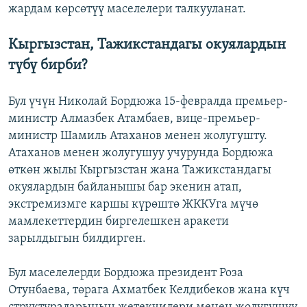
жардам көрсөтүү маселелери талкууланат.
Кыргызстан, Тажикстандагы окуялардын
түбү бирби?
Бул үчүн Николай Бордюжа 15-февралда премьер-
министр Алмазбек Атамбаев, вице-премьер-
министр Шамиль Атаханов менен жолугушту.
Атаханов менен жолугушуу учурунда Бордюжа
өткөн жылы Кыргызстан жана Тажикстандагы
окуялардын байланышы бар экенин атап,
экстремизмге каршы күрөштө ЖККУга мүчө
мамлекеттердин биргелешкен аракети
зарылдыгын билдирген.
Бул маселелерди Бордюжа президент Роза
Отунбаева, төрага Ахматбек Келдибеков жана күч