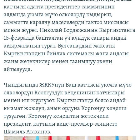
катчысы адатта президенттер саммитинин
алдында уюмга мүчө өлкөлөрдү кыдырып,
саммитте каралчу маселелерди тактоо миссиясы
менен жүрөт. Николай Бордюжанын Кыргызстанга
15-февралда башталган үч күндүк сапары андан
айырмаланып турат. Бул сапардын максаты
Кыргызстандын бийлик системасы жана андагы
жаңы жетекчилер менен таанышуу экени
айтылууда.
Чындыгында ЖККУнун Баш катчысы уюмга мүчө
өлкөлөрдүн Коопсуздук кеңешинин катчылары
менен иш жүргүзөт. Кыргызстанда болсо андай
кызмат жоюлуп, анын ордуна Коргонуу кеңеши
түзүлгөн. Коргонуу кеңештин жетекчиси
президент, катчысы вице-премьер-министр
Шамиль Атаханов.