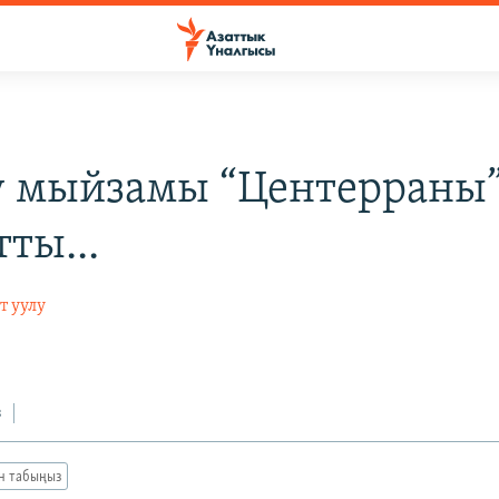
 мыйзамы “Центерраны
ты...
т уулу
з
ан табыңыз