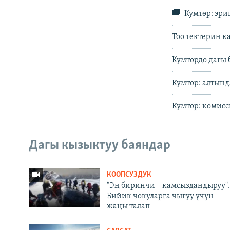
Кумтөр: эри
Тоо тектерин к
Кумтөрдө дагы
Кумтөр: алтынд
Кумтөр: комисс
Дагы кызыктуу баяндар
КООПСУЗДУК
"Эң биринчи – камсыздандыруу".
Бийик чокуларга чыгуу үчүн
жаңы талап