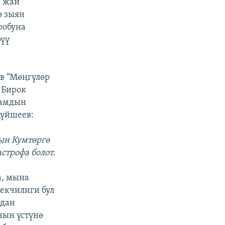
р жай
ө зыян
ообуна
рүү
в “Мөңгүлөр
 Бирок
замдын
Дүйшеев:
ын Кумтөргө
строфа болот.
, мына
екчилиги бул
дан
нын үстүнө