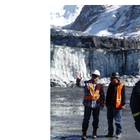
ЭЖЕ-СИҢДИЛЕР
АЗАТТЫК+
ЫҢГАЙСЫЗ СУРООЛОР