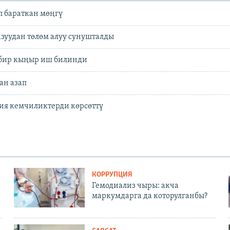
п бараткан мөңгү
азуудан төлөм алуу сунушталды
 бир кыңыр иш билинди
ан азап
ия кемчиликтерди көрсөттү
КОРРУПЦИЯ
Гемодиализ чыры: акча
маркумдарга да которулганбы?