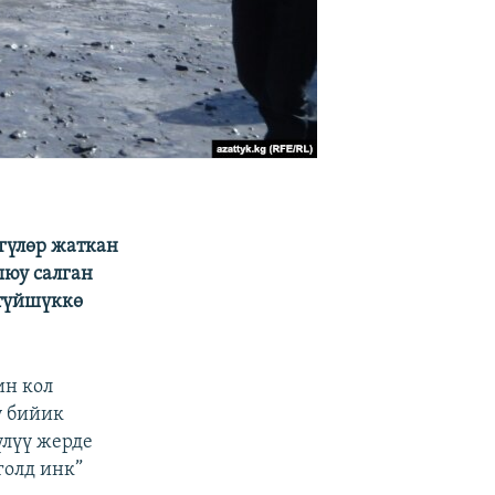
гүлөр жаткан
ыюу салган
 түйшүккө
ин кол
ү бийик
үлүү жерде
голд инк”