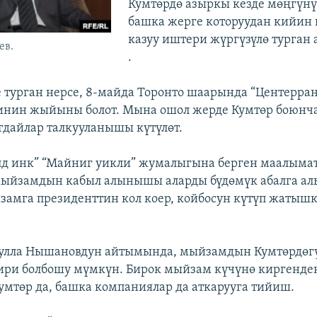
Кумтөрдө азыркы кезде мөңгүнү 
башка жерге которуудан кийин 
казуу иштери жүргүзүлө турган 
ев.
.
е турган нерсе, 8-майда Торонто шаарында “Центерра
инин жыйыны болот. Мына ошол жерде Кумтөр боюнч
дайлар талкууланышы күтүлөт.
лд инк” “Майниг уикли” жумалыгына берген маалыма
ыйзамдын кабыл алынышы аларды бүдөмүк абалга ал
замга президенттин кол коер, койбосун күтүп жатыш
дулла Нышановдун айтымында, мыйзамдын Кумтөрдөгү
ири болбошу мүмкүн. Бирок мыйзам күчүнө киргенде
умтөр да, башка компаниялар да аткарууга тийиш.