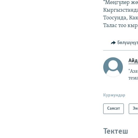
“Мөңгүлөр жө
Кыргызстанда
Тоосунда, Ка
Талас тоо кы
Бөлүшүңү
Айд
"Аз
тем
Куржундар
Саясат
Эк
Тектеш