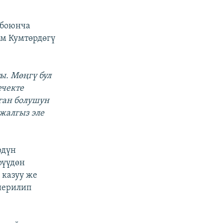
 боюнча
м Кумтөрдөгү
ы. Мөңгү бул
ечекте
рган болушун
жалгыз эле
рдүн
рүүдөн
 казуу же
шерилип