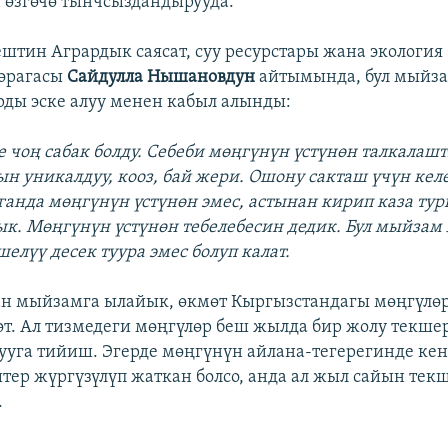
өзгөчө тынчсыздандырууда.
штин Агрардык саясат, суу ресурстары жана экология
төрагасы
Сайдулла Нышановдун
айтымында, бул мыйза
ды эске алуу менен кабыл алынды:
е чоң сабак болду. Себеби мөңгүнүн үстүнөн талкалашт
 уникалдуу, кооз, бай жери. Ошону сакташ үчүн кел
ганда мөңгүнүн үстүнөн эмес, астынан кирип каза ту
к. Мөңгүнүн үстүнөн тебелебесин дедик. Бул мыйзам 
елүү десек туура эмес болуп калат.
ан мыйзамга ылайык, өкмөт Кыргызстандагы мөңгүлө
өт. Ал тизмедеги мөңгүлөр беш жылда бир жолу текше
рууга тийиш. Эгерде мөңгүнүн айлана-тегерегинде кен
тер жүргүзүлүп жаткан болсо, анда ал жыл сайын тек
.