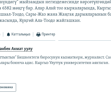
нүндөгү” мыйзамдын негиздемесинде көрсөтүлгөндөй
 6582 мөңгү бар. Алар Алай тоо кыркаларында, Кыргы
кшаал-Тоодо, Сары-Жаз жана Жаңгак дарыяларынын б
ркасында, Күңгөй Ала-Тоодо жайгашкан.
з
Катталыңыз
Принтер
анбек Акмат уулу
аттыктын" Бишкектеги бюросунун кызматкери, журналист. Са
алары боюнча адис. Кыргыз Улуттук университетин аяктаган.
ономика