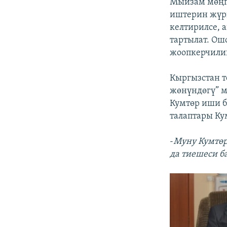
Мыйзам мөңгү
иштерин жүрг
келтирилсе,
тартылат. Ош
жоопкерчили
Кыргызстан 
жөнүндөгү” м
Кумтөр иши 
талаптары Ку
-
Муну Кумтөр
да тиешеси ба