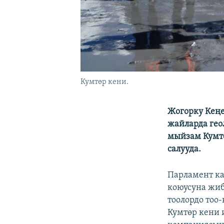
Кумтөр кени.
Жогорку Кеңе
жайларда гео
мыйзам Кумтө
салууда.
Парламент ка
коюусуна жиб
тоолордо тоо
Кумтөр кени 