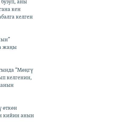
бузуп, аны
гана кен
абалга келген
нын”
а жаңы
тында “Мөңгү
ып келгенин,
канын
 өткөн
н кийин анын