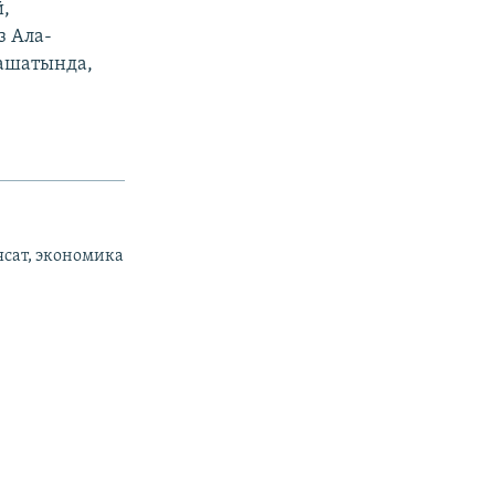
,
з Ала-
ашатында,
ясат, экономика