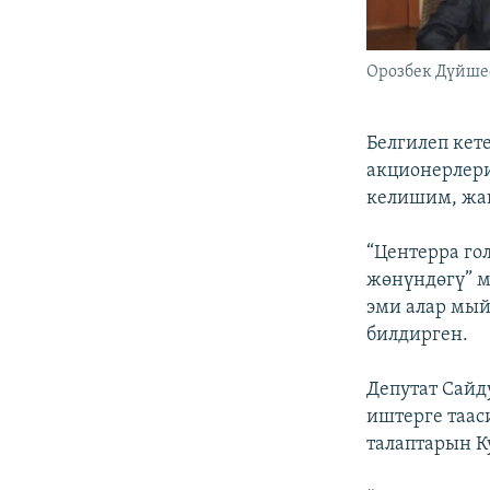
Орозбек Дүйше
Белгилеп кет
акционерлер
келишим, жаг
“Центерра го
жөнүндөгү” м
эми алар мый
билдирген.
Депутат Сай
иштерге таас
талаптарын К