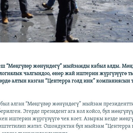
ш “Мөңгүлөр жөнүндөгү” мыйзамды кабыл алды. Мөң
логиялык чалгындоо, өнөр жай иштерин жүргүзүүгө т
рдө алтын казган “Центерра голд инк” компаниясын
был алган “Мөңгүлөр жөнүндөгү” мыйзам президентт
ерилген. Эгерде президент ага кол койсо, бул мөңгүлү
-кен иштерин жүргүзүүгө чек коет. Азыркы кезде мөңг
иштетилип жатат. Ошондуктан бул мыйзам “Центерра 