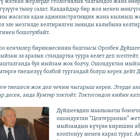
 жаткан жерлерде геологиялык чалгындоо жана өнө
үзүүгө тыюу салат. Кандайдыр бир жол менен мөңгүг
 аны жасаган адам административдик жана кылмыш ж
ол эле мезгилде келтирилген зыянды калыбына келти
гинен бошотулбайт.
тоо кенчилер бирикмесинин башчысы Орозбек Дүйшее
ыйзам эл аралык стандартка туура келет деп эсептейт.
башталганда бул мыйзам жок болчу. Ошондуктан мый
мтөргө тиешелүү болбой тургандай болуш керек дейт 
гө тиешеси жок деп чечим чыгарыш керек. Эгерде ан
р десек, анда Кумтөр токтойт. Токтогондон кийин ката
Дүйшеевдин маалыматы боюнча
ошондуктан “Центерранын” жет
мыйзамдын күчүнө киришин аб
кооптонуу менен карап турат. А