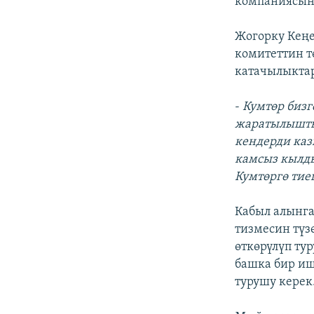
компаниясын 
Жогорку Кеңе
комитеттин 
катачылыктар
-
Кумтөр бизг
жаратылыштын
кендерди каз
камсыз кылды
Кумтөргө тиеш
Кабыл алынг
тизмесин түз
өткөрүлүп ту
башка бир иш
турушу керек