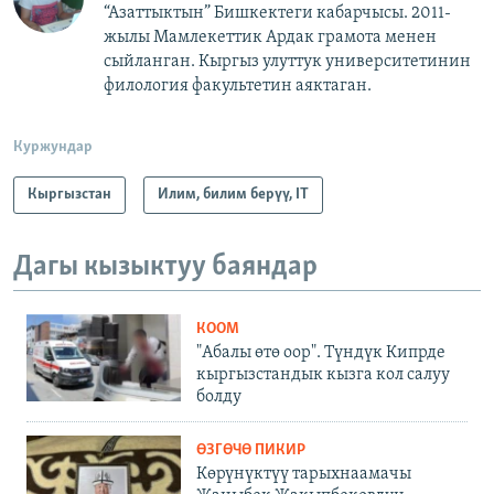
“Азаттыктын” Бишкектеги кабарчысы. 2011-
жылы Мамлекеттик Ардак грамота менен
сыйланган. Кыргыз улуттук университетинин
филология факультетин аяктаган.
Куржундар
Кыргызстан
Илим, билим берүү, IT
Дагы кызыктуу баяндар
КООМ
"Абалы өтө оор". Түндүк Кипрде
кыргызстандык кызга кол салуу
болду
ӨЗГӨЧӨ ПИКИР
Көрүнүктүү тарыхнаамачы