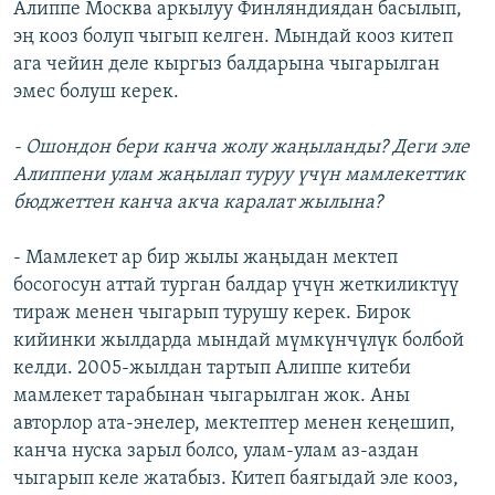
Алиппе Москва аркылуу Финляндиядан басылып,
эң кооз болуп чыгып келген. Мындай кооз китеп
ага чейин деле кыргыз балдарына чыгарылган
эмес болуш керек.
- Ошондон бери канча жолу жаңыланды? Деги эле
Алиппени улам жаңылап туруу үчүн мамлекеттик
бюджеттен канча акча каралат жылына?
- Мамлекет ар бир жылы жаңыдан мектеп
босогосун аттай турган балдар үчүн жеткиликтүү
тираж менен чыгарып турушу керек. Бирок
кийинки жылдарда мындай мүмкүнчүлүк болбой
келди. 2005-жылдан тартып Алиппе китеби
мамлекет тарабынан чыгарылган жок. Аны
авторлор ата-энелер, мектептер менен кеңешип,
канча нуска зарыл болсо, улам-улам аз-аздан
чыгарып келе жатабыз. Китеп баягыдай эле кооз,