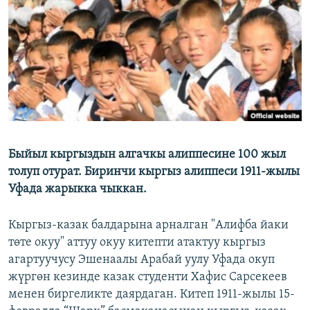
ОНЛАЙН ШЕРИНЕ
ЭЖЕ-СИҢДИЛЕР
АЗАТТЫК+
ЫҢГАЙСЫЗ СУРООЛОР
ЭЕ/АРнун бардык сайттары
Быйыл кыргыздын алгачкы алиппесине 100 жыл
толуп отурат. Биринчи кыргыз алиппеси 1911-жылы
Уфада жарыкка чыккан.
Кыргыз-казак балдарына арналган "Алифба йаки
төте окуу" аттуу окуу китепти атактуу кыргыз
агартуучусу Эшенаалы Арабай уулу Уфада окуп
жүргөн кезинде казак студенти Хафис Сарсекеев
менен биргеликте даярдаган. Китеп 1911-жылы 15-