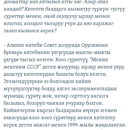
дооматтар көп айтылып атты эле. Азыр абал
кандай? Китепти балдарга кызыктуу түркүн-түстүү
сүрөттөр менен, оңой окулуучу ырлар менен
коштоп, кооздоп чыгаруу үчүн да көп каражат
талап кылынса керек?
- Алиппе китеби Совет доорунда Орусиянын
Букварь китебинин үлгүсүндө мыкты-мыкты
үлгүдө чыгып келген. Кооз сүрөттүү, “Менин
мекеним СССР” деген жазуулар, ырлар менен улуу,
даңктуу китептердин башаты болуп келген.
Эгемендүүлүккө ээ болгондон кийин
мүчүлүштүктөр болду, алгач эксперименталдык
мүнөздө, сүрөтү жок, начар сорттогу кагазга
басылып, бозоруп чыккан учурлар болгон.
Кийинчерээк кыргыз балдарына өзүнүн эгемен
өлкөсүндө кооз-кооз сүрөттөрү менен китептер
керек деген максат менен 1999-жылы жаңыланган.