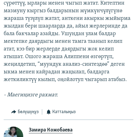
сүрөттүү, ырлары менен чыгып жатат. Китептин
мазмуну кыргыз балдарынын мүмкүнчүлүгүнө
жараша түзүлүп жатат, анткени акыркы жыйырма
жылдан бери шаарларда да, айыл жерлеринде да
бала бакчалар азайды. Ушундан улам балдар
мектепке даярдыгы менен тамга таанып келип
атат, кээ бир жерлерде даярдыгы жок келип
атышат. Ошого жараша Алиппени өзгөртүп,
жеңилдетип, “муундук анализ-синтездөө” деген
ыкма менен кайрадан жаңылап, балдарга
жеткиликтүү кылып, оңойлотуп чыгарып атабыз.
- Маегиңизге рахмат.
Бөлүшүңүз
Катталыңыз
Замира Кожобаева