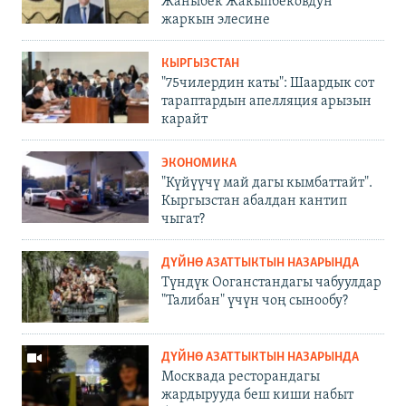
Жаныбек Жакыпбековдун
жаркын элесине
КЫРГЫЗСТАН
"75чилердин каты": Шаардык сот
тараптардын апелляция арызын
карайт
ЭКОНОМИКА
"Күйүүчү май дагы кымбаттайт".
Кыргызстан абалдан кантип
чыгат?
ДҮЙНӨ АЗАТТЫКТЫН НАЗАРЫНДА
Түндүк Ооганстандагы чабуулдар
"Талибан" үчүн чоң сынообу?
ДҮЙНӨ АЗАТТЫКТЫН НАЗАРЫНДА
Москвада ресторандагы
жардырууда беш киши набыт