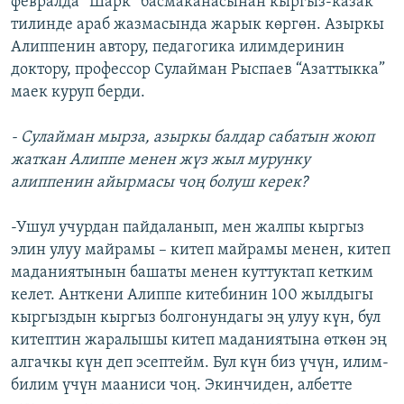
февралда “Шарк” басмаканасынан кыргыз-казак
тилинде араб жазмасында жарык көргөн. Азыркы
Алиппенин автору, педагогика илимдеринин
доктору, профессор Сулайман Рыспаев “Азаттыкка”
маек куруп берди.
- Сулайман мырза, азыркы балдар сабатын жоюп
жаткан Алиппе менен жүз жыл мурунку
алиппенин айырмасы чоң болуш керек?
-Ушул учурдан пайдаланып, мен жалпы кыргыз
элин улуу майрамы – китеп майрамы менен, китеп
маданиятынын башаты менен куттуктап кетким
келет. Анткени Алиппе китебинин 100 жылдыгы
кыргыздын кыргыз болгонундагы эң улуу күн, бул
китептин жаралышы китеп маданиятына өткөн эң
алгачкы күн деп эсептейм. Бул күн биз үчүн, илим-
билим үчүн мааниси чоң. Экинчиден, албетте