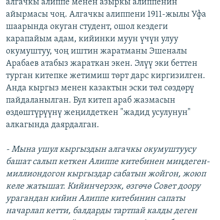
алгачкы алиппе менен азыркы алиппенин
айырмасы чоң. Алгачкы алиппени 1911-жылы Уфа
шаарында окуган студент, ошол кездеги
карапайым адам, кийинки муун үчүн улуу
окумуштуу, чоң иштин жаратманы Эшеналы
Арабаев атабыз жараткан экен. Элүү эки беттен
турган китепке жетимиш төрт дарс киргизилген.
Анда кыргыз менен казактын эски төл сөздөрү
пайдаланылган. Бул китеп араб жазмасын
өздөштүрүүнү жеңилдеткен "жадид усулунун"
алкагында даярдалган.
- Мына ушул кыргыздын алгачкы окумуштуусу
башат салып кеткен Алиппе китебинен миңдеген-
миллиондогон кыргыздар сабатын жойгон, жоюп
келе жатышат. Кийинчерээк, өзгөчө Совет доору
урагандан кийин Алиппе китебинин сапаты
начарлап кетти, балдарды тартпай калды деген