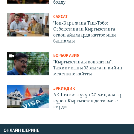
болду
САЯСАТ
Чоң-Кара жана Таш-Төбө:
Өзбекстандан Кыргызстанга
өткөн айылдарда каттоо иши
башталды
БОРБОР АЗИЯ
"Кыргызстанды көп жазам".
Тажик акыны 33 жылдан кийин
мекенине кайтты
ЭРКИНДИК
АКШга виза үчүн 20 миң доллар
күрөө. Кыргызстан да тизмеге
кирди
ОНЛАЙН ШЕРИНЕ