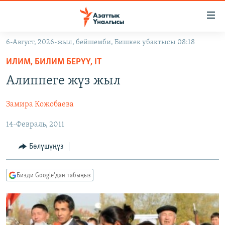
Линктер
Мазмунга
өтүңүз
6-Август, 2026-жыл, бейшемби, Бишкек убактысы 08:18
Навигацияга
ЖАҢЫЛЫКТАР
өтүңүз
ИЛИМ, БИЛИМ БЕРҮҮ, IT
КЫРГЫЗСТАН
Издөөгө
Алиппеге жүз жыл
салыңыз
ДҮЙНӨ
КЫРГЫЗСТАН
Замира Кожобаева
УКРАИНА
САЯСАТ
ДҮЙНӨ
14-Февраль, 2011
АТАЙЫН ИЛИКТӨӨ
ЭКОНОМИКА
БОРБОР АЗИЯ
ТВ ПРОГРАММАЛАР
МАДАНИЯТ
Бөлүшүңүз
ПОДКАСТ
БҮГҮН АЗАТТЫКТА
Бизди Google'дан табыңыз
ӨЗГӨЧӨ ПИКИР
ЭКСПЕРТТЕР ТАЛДАЙТ
БИЗ ЖАНА ДҮЙНӨ
Русский
ДАНИСТЕ