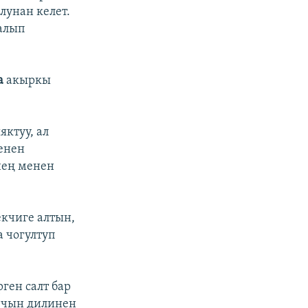
лунан келет.
алып
а
акыркы
яктуу, ал
енен
энең менен
кчиге алтын,
а чогултуп
рген салт бар
ө чын дилинен