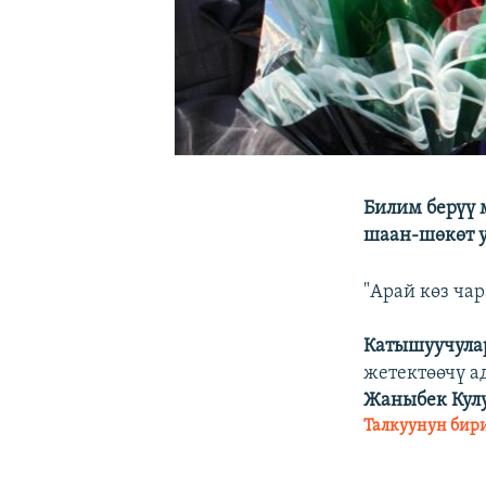
Билим берүү 
шаан-шөкөт 
"Арай көз ча
Катышуучула
жетектөөчү 
Жаныбек Кулу
Талкуунун бир