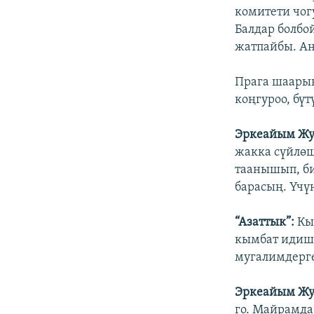
комитети чог
Балдар болбо
жатпайбы. Ан
Прага шаарын
коңгуроо, бүт
Эркеайым Жу
жакка сүйлө
таанышып, би
барасың. Үчү
“Азаттык”:
Кыр
кымбат идиш-
мугалимдерге
Эркеайым Жу
го. Майрамда