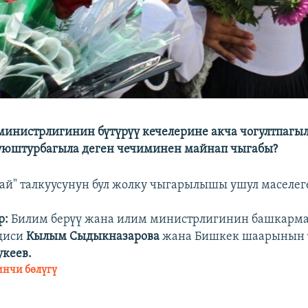
министрлигинин бүтүрүү кечелерине акча чогултпагы
уюштурбагыла деген чечиминен майнап чыгабы?
рай" талкуусунун бул жолку чыгарылышы ушул маселег
р:
Билим берүү жана илим министрлигинин башкар
адиси
Кылым Сыдыкназарова
жана Бишкек шаарынын 
кеев.
инчи бөлүгү