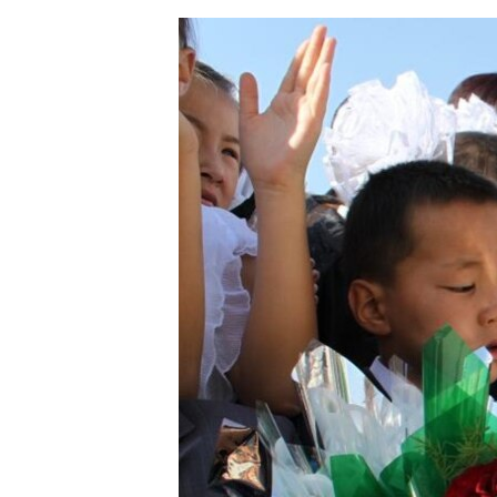
ЭЖЕ-СИҢДИЛЕР
АЗАТТЫК+
ЫҢГАЙСЫЗ СУРООЛОР