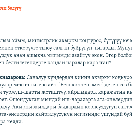
чи бөлүгү
ым айым, министрлик акыркы коңгуроо, бүтүрүү кеч
енен өткөрүүгө тыюу салган буйругун чыгарды. Муну
суздук анан ашыкча чыгымды азайтуу экен. Эгер болбо
ен белгилегендерге кандай чаралар каралган?
назарова:
Саналуу күндөрдөн кийин акыркы коңкуро
улар мектепти аяктайт. "Беш кол тең эмес" деген сөз б
ин турмуш-шарты жетиштүү, айрымдары каражатын 
ет. Ошондуктан мындай иш-чараларга ата-энелердин
рдүү. Акыркы жылдары балдардын коопсуздугун сакто
ата-энелердин кайрылуусунун негизинде ушундай бу
ра келди.