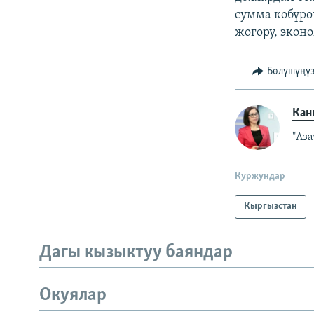
сумма көбүрө
жогору, экон
Бөлүшүңү
Кан
"Аз
Куржундар
Кыргызстан
Дагы кызыктуу баяндар
Окуялар