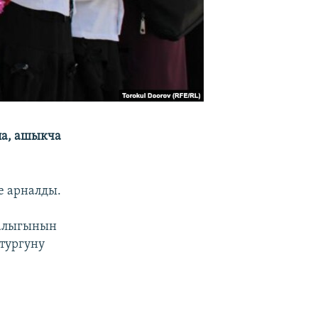
ла, ашыкча
е арналды.
малыгынын
тургуну