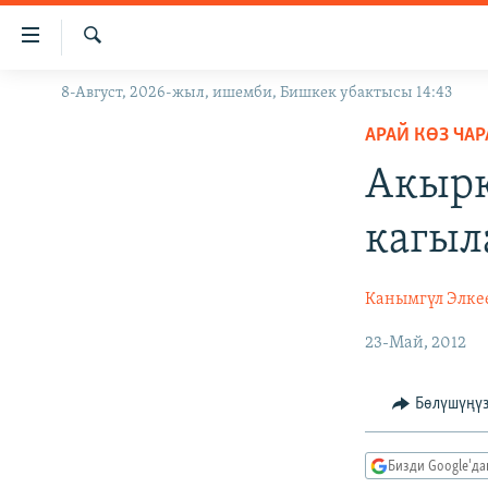
Линктер
Мазмунга
өтүңүз
Издөө
8-Август, 2026-жыл, ишемби, Бишкек убактысы 14:43
ЖАҢЫЛЫКТАР
Навигацияга
өтүңүз
АРАЙ КӨЗ ЧА
КЫРГЫЗСТАН
Издөөгө
Акырк
ДҮЙНӨ
КЫРГЫЗСТАН
салыңыз
УКРАИНА
САЯСАТ
ДҮЙНӨ
кагыл
АТАЙЫН ИЛИКТӨӨ
ЭКОНОМИКА
БОРБОР АЗИЯ
ТВ ПРОГРАММАЛАР
МАДАНИЯТ
Канымгүл Элке
ПОДКАСТ
БҮГҮН АЗАТТЫКТА
23-Май, 2012
ӨЗГӨЧӨ ПИКИР
ЭКСПЕРТТЕР ТАЛДАЙТ
Бөлүшүңү
БИЗ ЖАНА ДҮЙНӨ
ДАНИСТЕ
Бизди Google'д