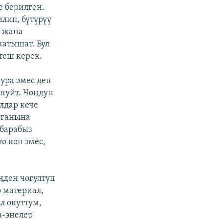
е берилген.
лип, бүтүрүү
е жана
жатышат. Бул
теш керек.
ура эмес деп
окуйт. Чоңдун
лдар кече
нганына
 барабыз
ө көп эмес,
ңден чогултуп
 материал,
л окуттум,
а-энелер