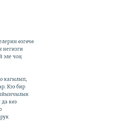
елерин өзгөчө
н негизги
й эле чоң
о кагылып,
ар. Кээ бир
кыйынчылык
 да көз
о
йрук