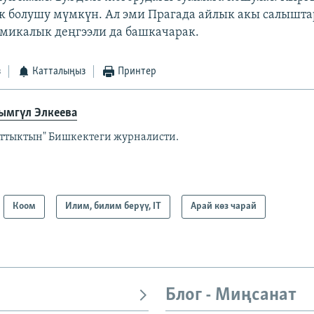
к болушу мүмкүн. Ал эми Прагада айлык акы салышт
омикалык деңгээли да башкачарак.
з
Катталыңыз
Принтер
ымгүл Элкеева
аттыктын" Бишкектеги журналисти.
Коом
Илим, билим берүү, IT
Арай көз чарай
Блог - Миңсанат