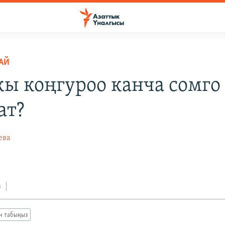
РАЙ
ы коңгуроо канча сомго
ат?
ева
з
ан табыңыз