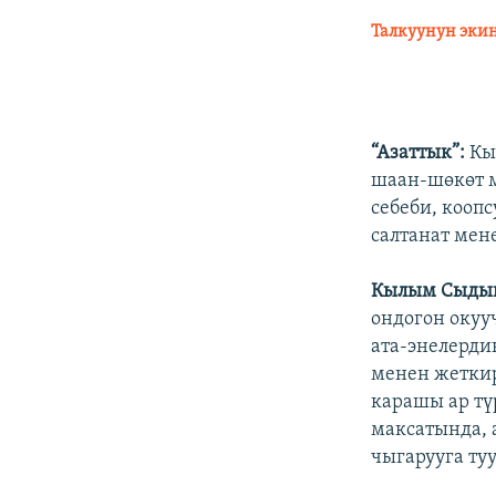
Талкуунун экин
“Азаттык”:
Кыл
шаан-шөкөт м
себеби, кооп
салтанат мен
Кылым Сыдык
ондогон окууч
ата-энелерд
менен жеткир
карашы ар тү
максатында, 
чыгарууга туу