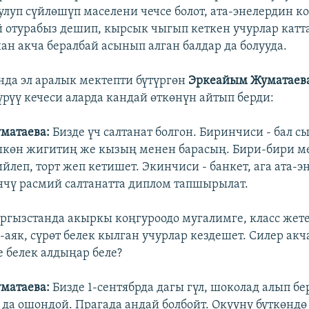
улуп сүйлөшүп маселени чечсе болот, ата-энелердин ко
й отурабыз дешип, кырсык чыгып кеткен учурлар катт
ан акча бералбай асынып алган балдар да болууда.
да эл аралык мектепти бүтүргөн
Эркеайым Жуматаев
үрүү кечеси аларда кандай өткөнүн айтып берди:
матаева:
Бизде үч салтанат болгон. Биринчиси - бал сы
шкөн жигитиң же кызың менен барасың. Бири-бири м
йлеп, торт жеп кетишет. Экинчиси - банкет, ага ата-
нчү расмий салтанатта диплом тапшырылат.
гызстанда акыркы коңгуроодо мугалимге, класс жете
аяк, сүрөт белек кылган учурлар кездешет. Силер акч
 белек алдыңар беле?
матаева:
Бизде 1-сентябрда дагы гүл, шоколад алып бе
 да ошондой. Прагада андай болбойт. Окууну бүткөнд