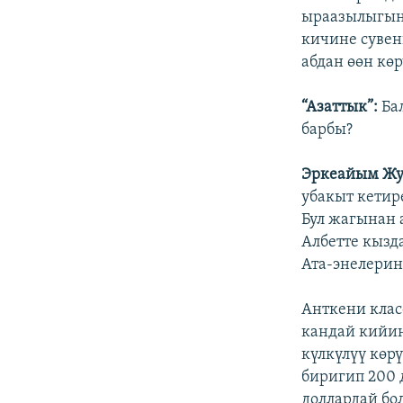
ыраазылыгын 
кичине сувен
абдан өөн көр
“Азаттык”:
Ба
барбы?
Эркеайым Жу
убакыт кетире
Бул жагынан 
Албетте кызд
Ата-энелерин
Анткени клас
кандай кийин
күлкүлүү көр
биригип 200 д
доллардай бол