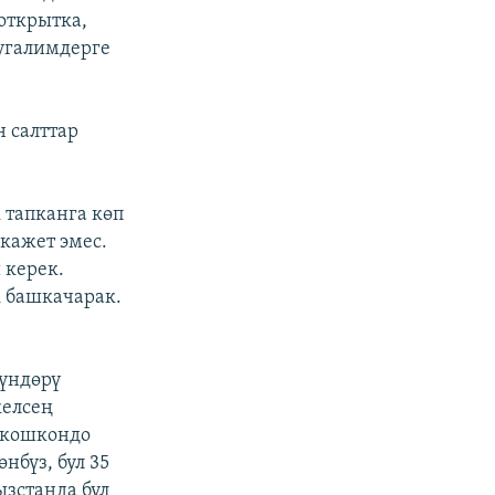
открытка,
мугалимдерге
н салттар
 тапканга көп
 кажет эмес.
 керек.
к башкачарак.
күндөрү
келсең
н кошкондо
нбүз, бул 35
ызстанда бул