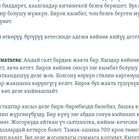
билдирет, каалгандар кичинекей белек беришет. Бул 
ир болушу мүмкүн. Бирок кымбат, чоң белек берген 
үнөт.
л өткөрүү, бүтүрүү кечесинде адеми көйнөк кийүү деге
матаева:
Андай салт бардык жакта бар. Кыздар көйнөк
т, акча кетет. Бирок көйнөк сөзсүз эле кымбат болушу
атаандашуу деле жок. Болгону өзүнүн стилин көргөзүш
ар жакшына көрүнгүсү келет. Бирок бул жакта түшүнү
 көп деле кыйнашпайт.
сташтар ансыз деле бири-бирибизди билебиз, башка 
ип жүргөнүбүздү. Бир күнү эле абдан сонун кийинип 
үнөт. Жогоркуда айткан үч салтанатка, кийим-кечеси
оллардай кетирсе болот. Тамак-ашына 700 крон төлөгө
уп калат. Бул деле жогорудагы суммага кошулат. Кырг