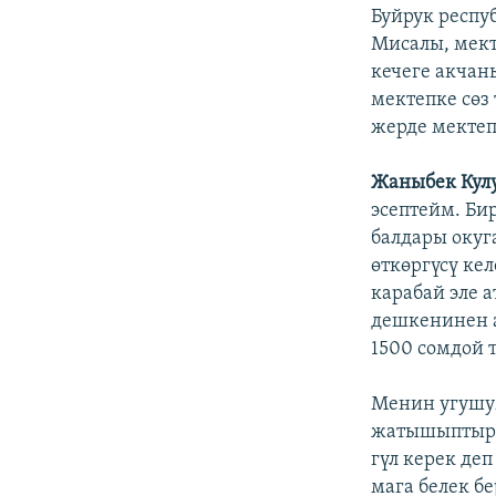
Буйрук респу
Мисалы, мект
кечеге акчан
мектепке сөз
жерде мектеп
Жаныбек Кулу
эсептейм. Бир
балдары окуг
өткөргүсү ке
карабай эле а
дешкенинен а
1500 сомдой 
Менин угушум
жатышыптыр. 
гүл керек де
мага белек б