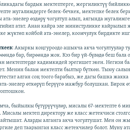
бликадагы бардык мектептерге, жергиликтүү бийликк
епте мугалимдерге белек-бечкек, мектепке белек бери
ы ата-энелер өздөрү чогултуп алып, аягында мугалимг
 тийип атат. Анан кайра эле министрликке кайрылып 
ке жүктөп койбой ата-энелер, коомчулук бирдикте иш
кеев:
Акыркы коңгуроодо ашыкча акча чогултуулар ту
өөндө бар, бирөөндө жок. Кээ бир үй-бүлөдө беш бала 
ан мектептерде кадимкидей эрегишет экен. Негизи ба
лет. Менин балам мектепти былтыр бүткөн. Тыюу салы
ттестат алган соң тоого барабыз, же дагы башка жакка
та-энелер өткөрүп берүүгө мажбур болушкан. Бирок өт
топтошкон.
ча, быйылкы бүтүрүүчүлөр, мисалы 67-мектепте 6 ми
Мисалы мектеп директору же класс жетекчиси столго
п айтышат. Аларды алганга акча чогултушат. Мен он жы
ергиле деп таарынган класс жетекчилер болот. Муну ат