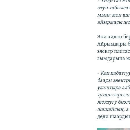
- Үйдө газ жо
отун табылсач
мына мен аш 
айырмасы жок
Эки айдан бе
Айрымдары бо
электр плита
зымдарына жа
-
Көп кабаттуу
баары электрг
улаштыра алб
туташтыргыча
жоктугу бизге
жашайсың, а 
деди шаарды