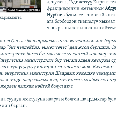
депутаты, “Адилеттүү Кыргызста
фракциясынын жетекчиси
Абду
Нурбаев
бул маселени жыйынга
шкармалыгы.
ага борбордон тиешелүү кызмат
чакырганы жатышканын айтты
оюнча Ош газ башкармалыгынын жетекчилигине бары
лар “биз чечпейбиз, өкмөт чечет” деп жооп беришти.
Өк
министр
л
иги болсо бул маселеде эч кандай жоопкерчил
 Энергетика министрлиги бир чыгып элден кечирим су
элге түшүндүрүү иштерин да жасаган жок. Биз өкмөт
н, энергетика министрин Шаардык кеңешке чакырып,
 эл ичинде нааразылык күч, митингге чыгабыз дегенд
 жерден чыккан көйгөй болуп атат.
жана суунун жоктугуна нааразы болгон шаардыктар буг
ейин барган.