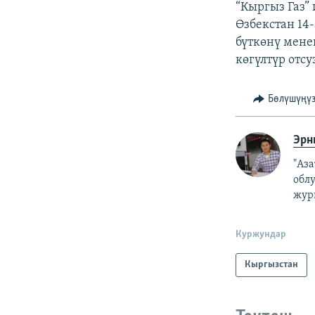
“Кыргыз Газ”
Өзбекстан 14
бүткөнү мене
көгүлтүр отсу
Бөлүшүңү
Эрн
"Аз
обл
жур
Куржундар
Кыргызстан