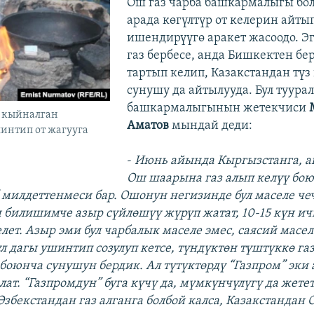
Ош газ чарба башкармалыгы бо
арада көгүлтүр от келерин айтып
ишендирүүгө аракет жасоодо. Э
газ бербесе, анда Бишкектен бе
тартып келип, Казакстандан түз 
сунушу да айтылууда. Бул туурал
башкармалыгынын жетекчиси
н кыйналган
Аматов
мындай деди:
интип от жагууга
-
Июнь айында Кыргызстанга, 
Ош шаарына газ алып келүү бо
 милдеттенмеси бар. Ошонун негизинде бул маселе ч
 билишимче азыр сүйлөшүү жүрүп жатат, 10-15 күн и
елет. Азыр эми бул чарбалык маселе эмес, саясий масе
ул дагы ушинтип созулуп кетсе, түндүктөн түштүккө г
 боюнча сунушун бердик. Ал түтүктөрдү “Газпром” эки
лат. “Газпромдун” буга күчү да, мүмкүнчүлүгү да жетет
 Өзбекстандан газ алганга болбой калса, Казакстандан 