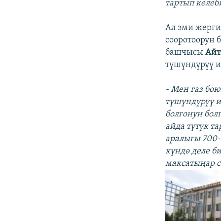
тартып келеб
Ал эми жерги
сооротоорун 
башчысы
Айт
түшүндүрүү и
- Мен газ бо
түшүндүрүү и
болгонун бол
айда түтүк т
аралыгы 700-
күндө деле б
максатыңар сө