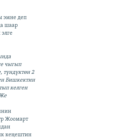
ы эмне деп
да шаар
 элге
ында
ге чыгып
, түндүктөн 2
нен Бишкектин
тып келген
 Же
инин
тр Жоомарт
ндан
ык кеңештин