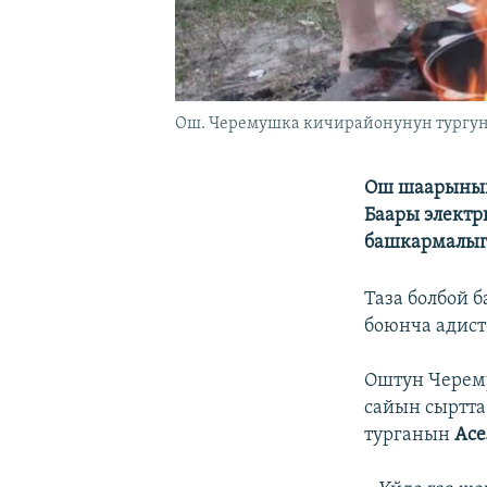
Ош. Черемушка кичирайонунун тургунд
Ош шаарынын 
Баары электр
башкармалыгы
Таза болбой б
боюнча адист
Оштун Черем
сайын сыртта
турганын
Ас