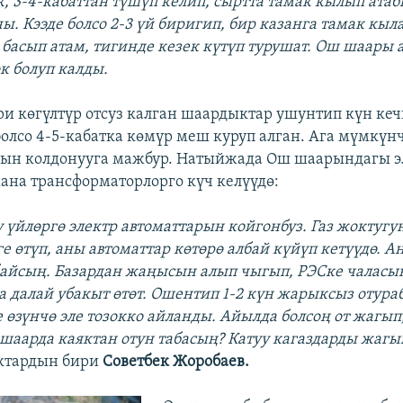
к, 3-4-кабаттан түшүп келип, сыртта тамак кылып атаб
ы. Кээде болсо 2-3 үй биригип, бир казанга тамак кыл
басып атам, тигинде кезек күтүп турушат. Ош шаары 
 болуп калды.
ри көгүлтүр отсуз калган шаардыктар ушунтип күн кеч
лсо 4-5-кабатка көмүр меш куруп алган. Ага мүмкүн
сын колдонууга мажбур. Натыйжада Ош шаарындагы э
на трансформаторлорго күч келүүдө:
 үйлөргө электр автоматтарын койгонбуз. Газ жоктугу
е өтүп, аны автоматтар көтөрө албай күйүп кетүүдө. А
айсың. Базардан жаңысын алып чыгып, РЭСке чаласың
 далай убакыт өтөт. Ошентип 1-2 күн жарыксыз отура
 өзүнчө эле тозокко айланды. Айылда болсоң от жагып
шаарда каяктан отун табасың? Катуу кагаздарды жагы
ктардын бири
Советбек Жоробаев.