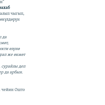
н”
вахаб
 алып чыгып,
 өкүлдөрүн
:
п да
мөт,
икти өзүнө
рап же өкмөт
 сурайлы деп
ер да арбын.
а чейин Ошто