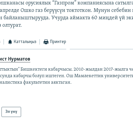
 ишканасы орусиялык “Газпром” компаниясына сатылг
-апрелде Ошко газ берүүсүн токтоткон. Мунун себеби
н байланыштырууда. Учурда аймакта 60 миңдей үй эк
з олтурат.
з
Катталыңыз
Принтер
ист Нурматов
аттыктын" Бишкектеги кабарчысы. 2010-жылдан 2017-жылга 
усунда кабарчы болуп иштеген. Ош Мамлекеттик университе
налистика факультетин аяктаган.
Эл үнү