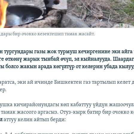
ары бир очокко кезектешип тамак жасайт.
тургундары газы жок турмуш кечиргенине эки айга 
ге өткөнү жарык тынбай өчүп, эл кыйналууда. Шаардаг
 болсо жакын арада көгүлтүр от келерин убада кылуу
аратса, эки ай ичинде Бишкектен газ тартылып келет 
ер.
ушка кичирайонундагы көп кабаттуу үйдүн жашоочул
 тамак жасоого аргасыз. Отуз-кырк батир бир очокко 
ел
аттуу келин айтып берди: