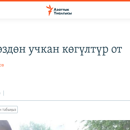
өздөн учкан көгүлтүр от
ов
з
ан табыңыз