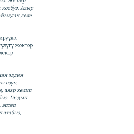
ыз. Же бир
а коебуз. Азыр
айылдан деле
ирүүдө.
чүлүгү жоктор
лектр
нан элдин
ны өзүң
, алар келип
быз. Газдын
, эптеп
п атабыз,
-