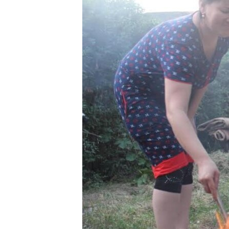
ЭЖЕ-СИҢДИЛЕР
АЗАТТЫК+
ЫҢГАЙСЫЗ СУРООЛОР