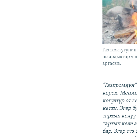
Газ жоктугуна
шаардыктар уш
аргасыз.
“Газпромдун”
керек. Менин
көгүлтүр от к
кетти. Эгер б
тартып келүү
тартып келе а
бар. Эгер түз