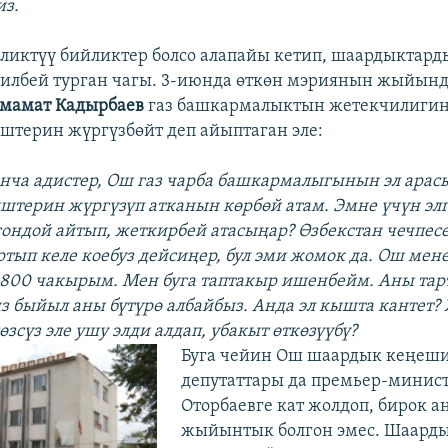
из.
ликтүү бийликтер болсо алапайы кетип, шаардыктард
билбей турган чагы. 3-июнда өткөн мэриянын жыйын
мамат Кадырбаев
газ башкармалыктын жетекчилигин
штерин жүргүзбөйт деп айыптаган эле:
юнча адистер, Ош газ чарба башкармалыгынын эл арас
штерин жүргүзүп атканын көрбөй атам. Эмне үчүн эл
гондой айтып, жеткирбей атасыңар? Өзбекстан чечпесе
артып келе коебуз дейсиңер, бул эми жомок да. Ош ме
800 чакырым. Мен буга таптакыр ишенбейм. Аны тар
из быйыл аны бүтүрө албайбыз. Анда эл кышта кантет?
зсүз эле ушу элди алдап, убакыт өткөзүүбү?
Буга чейин Ош шаардык кеңеш
депутаттары да премьер-минис
Оторбаевге кат жолдоп, бирок а
жыйынтык болгон эмес. Шаард