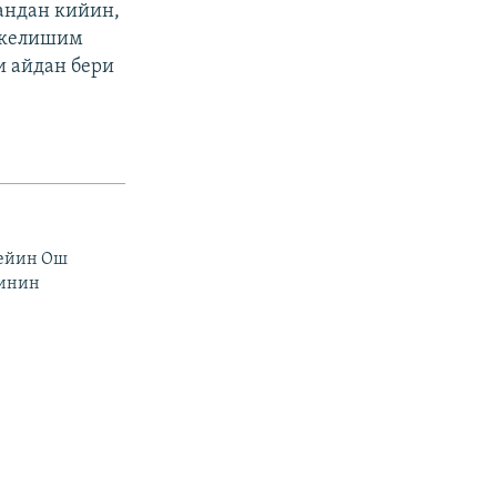
андан кийин,
н келишим
и айдан бери
чейин Ош
тинин