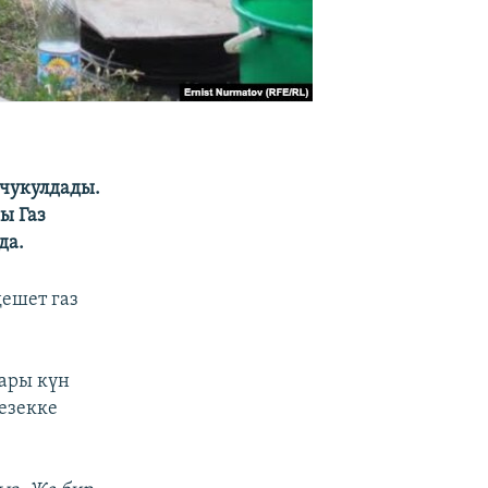
чукулдады.
ы Газ
да.
дешет газ
ары күн
кезекке