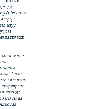
лсо жакын
, элди
гер Өзбекстан
ри түтүк
газ алуу
уу газ
Маматкалык
анын ичинде
юнча
ечилиши
чинде Ошко
леге айланып
аз куурларын
 ай ичинде
, акчасы да
Ошко газ