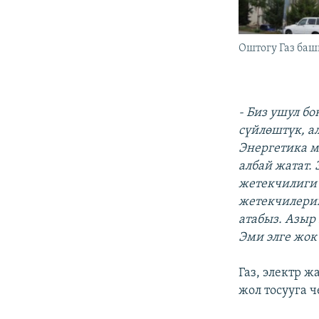
Оштогу Газ ба
- Биз ушул б
сүйлөштүк, а
Э
нергетика 
албай жатат
.
жетекчилиги 
жетекчилери
атабыз. Азыр
Эми элге жок
Газ, электр 
жол тосууга ч