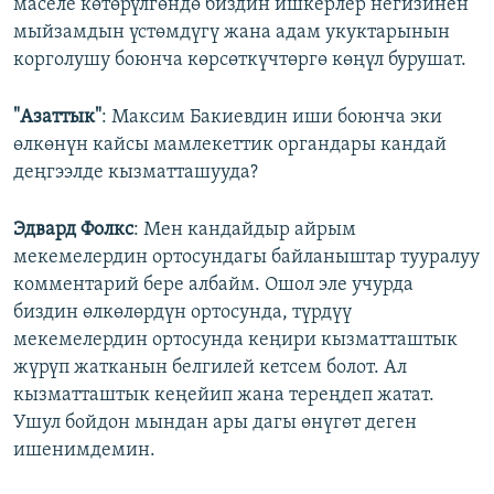
маселе көтөрүлгөндө биздин ишкерлер негизинен
мыйзамдын үстөмдүгү жана адам укуктарынын
корголушу боюнча көрсөткүчтөргө көңүл бурушат.
"Азаттык"
: Максим Бакиевдин иши боюнча эки
өлкөнүн кайсы мамлекеттик органдары кандай
деңгээлде кызматташууда?
Эдвард Фолкс
: Мен кандайдыр айрым
мекемелердин ортосундагы байланыштар тууралуу
комментарий бере албайм. Ошол эле учурда
биздин өлкөлөрдүн ортосунда, түрдүү
мекемелердин ортосунда кеңири кызматташтык
жүрүп жатканын белгилей кетсем болот. Ал
кызматташтык кеңейип жана тереңдеп жатат.
Ушул бойдон мындан ары дагы өнүгөт деген
ишенимдемин.