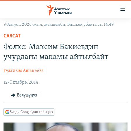
Линктер
Мазмунга
өтүңүз
9-Август, 2026-жыл, жекшемби, Бишкек убактысы 14:49
Навигацияга
ЖАҢЫЛЫКТАР
өтүңүз
САЯСАТ
КЫРГЫЗСТАН
Издөөгө
Фолкс: Максим Бакиевдин
салыңыз
ДҮЙНӨ
КЫРГЫЗСТАН
учурдагы макамы айтылбайт
УКРАИНА
САЯСАТ
ДҮЙНӨ
Гүлайым Ашакеева
АТАЙЫН ИЛИКТӨӨ
ЭКОНОМИКА
БОРБОР АЗИЯ
12-Октябрь, 2014
ТВ ПРОГРАММАЛАР
МАДАНИЯТ
ПОДКАСТ
БҮГҮН АЗАТТЫКТА
Бөлүшүңүз
ӨЗГӨЧӨ ПИКИР
ЭКСПЕРТТЕР ТАЛДАЙТ
Бизди Google'дан табыңыз
БИЗ ЖАНА ДҮЙНӨ
Русский
ДАНИСТЕ