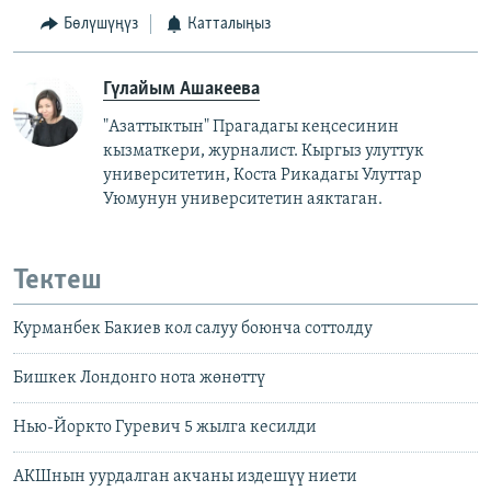
Бөлүшүңүз
Катталыңыз
Гүлайым Ашакеева
"Азаттыктын" Прагадагы кеңсесинин
кызматкери, журналист. Кыргыз улуттук
университетин, Коста Рикадагы Улуттар
Уюмунун университетин аяктаган.
Тектеш
Курманбек Бакиев кол салуу боюнча соттолду
Бишкек Лондонго нота жөнөттү
Нью-Йоркто Гуревич 5 жылга кесилди
АКШнын уурдалган акчаны издешүү ниети