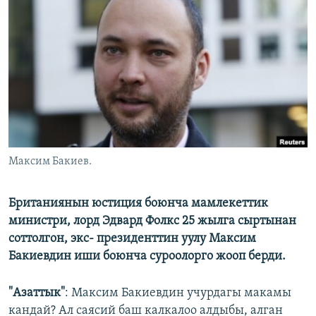
ОНЛАЙН ШЕРИНЕ
ЭЖЕ-СИҢДИЛЕР
АЗАТТЫК+
ЫҢГАЙСЫЗ СУРООЛОР
ЭЕ/АРнун бардык сайттары
Максим Бакиев.
Британиянын юстиция боюнча мамлекеттик
министри, лорд Эдвард Фолкс 25 жылга сыртынан
соттолгон, экс- президенттин уулу Максим
Бакиевдин иши боюнча суроолорго жооп берди.
"Азаттык"
: Максим Бакиевдин учурдагы макамы
кандай? Ал саясий баш калкалоо алдыбы, алган