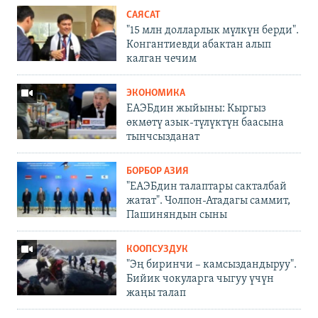
САЯСАТ
"15 млн долларлык мүлкүн берди".
Конгантиевди абактан алып
калган чечим
ЭКОНОМИКА
ЕАЭБдин жыйыны: Кыргыз
өкмөтү азык-түлүктүн баасына
тынчсызданат
БОРБОР АЗИЯ
"ЕАЭБдин талаптары сакталбай
жатат". Чолпон-Атадагы саммит,
Пашиняндын сыны
КООПСУЗДУК
"Эң биринчи – камсыздандыруу".
Бийик чокуларга чыгуу үчүн
жаңы талап