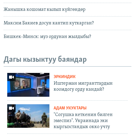
Жанышка кошомат кылып күйгөндөр
Максим Бакиев досун кантип куткарган?
Бишкек-Минск: муз ордунан жылдыбы?
Дагы кызыктуу баяндар
ЭРКИНДИК
Иштерман мигранттардын
коомдогу орду кандай?
АДАМ УКУКТАРЫ
"Согушка кеткенин билген
эмеспиз". Украинада эки
кыргызстандык окко учту