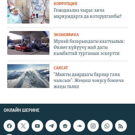
КОРРУПЦИЯ
Гемодиализ чыры: акча
маркумдарга да которулганбы?
ЭКОНОМИКА
Мунай базарындагы каатчылык:
Өкмөт күйүүчү май дагы
кымбаттай турганын эскертти
САЯСАТ
"Мыкты даярдыгы барлар гана
чыксын". Жеңиш чокусу боюнча
жаңы талап
ОНЛАЙН ШЕРИНЕ