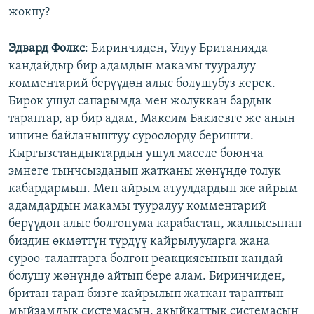
жокпу?
Эдвард Фолкс
: Биринчиден, Улуу Британияда
кандайдыр бир адамдын макамы тууралуу
комментарий берүүдөн алыс болушубуз керек.
Бирок ушул сапарымда мен жолуккан бардык
тараптар, ар бир адам, Максим Бакиевге же анын
ишине байланыштуу суроолорду беришти.
Кыргызстандыктардын ушул маселе боюнча
эмнеге тынчсызданып жатканы жөнүндө толук
кабардармын. Мен айрым атуулдардын же айрым
адамдардын макамы тууралуу комментарий
берүүдөн алыс болгонума карабастан, жалпысынан
биздин өкмөттүн түрдүү кайрылууларга жана
суроо-талаптарга болгон реакциясынын кандай
болушу жөнүндө айтып бере алам. Биринчиден,
британ тарап бизге кайрылып жаткан тараптын
мыйзамдык системасын, акыйкаттык системасын