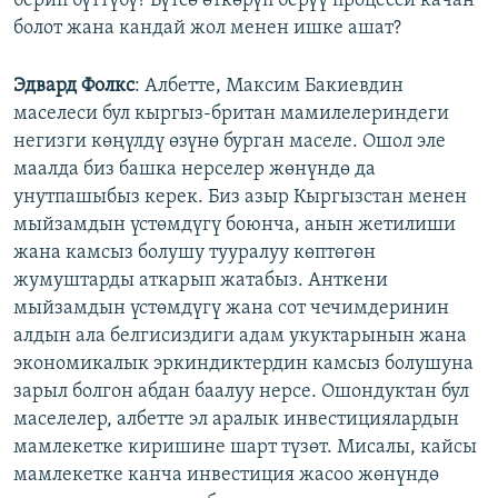
берип бүттүбү? Бүтсө өткөрүп берүү процесси качан
болот жана кандай жол менен ишке ашат?
Эдвард Фолкс
: Албетте, Максим Бакиевдин
маселеси бул кыргыз-британ мамилелериндеги
негизги көңүлдү өзүнө бурган маселе. Ошол эле
маалда биз башка нерселер жөнүндө да
унутпашыбыз керек. Биз азыр Кыргызстан менен
мыйзамдын үстөмдүгү боюнча, анын жетилиши
жана камсыз болушу тууралуу көптөгөн
жумуштарды аткарып жатабыз. Анткени
мыйзамдын үстөмдүгү жана сот чечимдеринин
алдын ала белгисиздиги адам укуктарынын жана
экономикалык эркиндиктердин камсыз болушуна
зарыл болгон абдан баалуу нерсе. Ошондуктан бул
маселелер, албетте эл аралык инвестициялардын
мамлекетке киришине шарт түзөт. Мисалы, кайсы
мамлекетке канча инвестиция жасоо жөнүндө