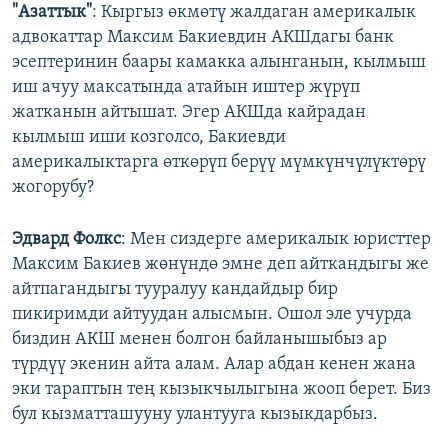
"Азаттык"
: Кыргыз өкмөтү жалдаган америкалык
адвокаттар Максим Бакиевдин АКШдагы банк
эсептеринин баары камакка алынганын, кылмыш
иш ачуу максатында атайын иштер жүрүп
жатканын айтышат. Эгер АКШда кайрадан
кылмыш иши козголсо, Бакиевди
америкалыктарга өткөрүп берүү мүмкүнчүлүктөрү
жогорубу?
Эдвард Фолкс
: Мен сиздерге америкалык юристтер
Максим Бакиев жөнүндө эмне деп айткандыгы же
айтпагандыгы тууралуу кандайдыр бир
пикиримди айтуудан алысмын. Ошол эле учурда
биздин АКШ менен болгон байланышыбыз ар
түрдүү экенин айта алам. Алар абдан кенен жана
эки тараптын тең кызыкчылыгына жооп берет. Биз
бул кызматташууну улантууга кызыкдарбыз.