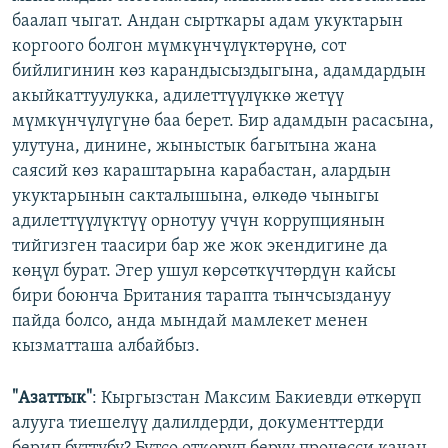
баалап чыгат. Андан сырткары адам укуктарын
коргоого болгон мүмкүнчүлүктөрүнө, сот
бийлигинин көз карандысыздыгына, адамдардын
акыйкаттуулукка, адилеттүүлүккө жетүү
мүмкүнчүлүгүнө баа берет. Бир адамдын расасына,
улутуна, динине, жыныстык багытына жана
саясий көз караштарына карабастан, алардын
укуктарынын сакталышына, өлкөдө чыныгы
адилеттүүлүктүү орнотуу үчүн коррупциянын
тийгизген таасири бар же жок экендигине да
көңүл бурат. Эгер ушул көрсөткүчтөрдүн кайсы
бири боюнча Британия тарапта тынчсыздануу
пайда болсо, анда мындай мамлекет менен
кызматташа албайбыз.
"Азаттык"
: Кыргызстан Максим Бакиевди өткөрүп
алууга тиешелүү далилдерди, документтерди