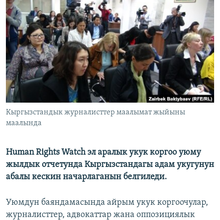
ОНЛАЙН ШЕРИНЕ
ЭЖЕ-СИҢДИЛЕР
АЗАТТЫК+
ЫҢГАЙСЫЗ СУРООЛОР
ЭЕ/АРнун бардык сайттары
Кыргызстандык журналисттер маалымат жыйыны
маалында
Human Rights Watch эл аралык укук коргоо уюму
жылдык отчетунда Кыргызстандагы адам укугунун
абалы кескин начарлаганын белгиледи.
Уюмдун баяндамасында айрым укук коргоочулар,
журналисттер, адвокаттар жана оппозициялык