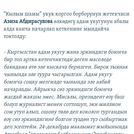
“Кылым шамы” укук коргоо борборунун жетекчиси
Азиза Абдирасулова
өлкөдөгү адам укугунун абалы
алда канча начарлап кеткенине мындайча
токтолду:
- Кыргызстан адам укугу жана эркиндиги боюнча
бир топ артка кетенчиктеди деген маселеде
баяндама өтө эле кыскача берилген. Бирок тыянак
чынында эле туура чыгарылган. Адам укугу
боюнча соңку мезгилде чынында эле аябай
начарлады. Айрыкча сөз эркиндиги боюнча
жагдай жакшы эмес. Мисалы, президент өзү баш
болуп журналист менен соттошуп, эки миллион
сом утуп алып, ошону төлө деп коколоп тургандын
өзү сөз эркиндигине болгон түздөн түз сыйыртмак
деп эсептейм. 24-декабрда маалымат жыйынында