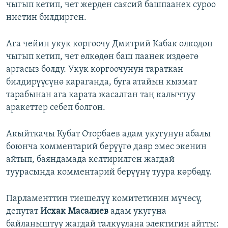
чыгып кетип, чет жерден саясий башпаанек суроо
ниетин билдирген.
Ага чейин укук коргоочу Дмитрий Кабак өлкөдөн
чыгып кетип, чет өлкөдөн баш паанек издөөгө
аргасыз болду. Укук коргоочунун тараткан
билдирүүсүнө караганда, буга атайын кызмат
тарабынан ага карата жасалган таң калычтуу
аракеттер себеп болгон.
Акыйткачы Кубат Оторбаев адам укугунун абалы
боюнча комментарий берүүгө даяр эмес экенин
айтып, баяндамада келтирилген жагдай
туурасында комментарий берүүнү туура көрбөдү.
Парламенттин тиешелүү комитетинин мүчөсү,
депутат
Исхак Масалиев
адам укугуна
байланыштуу жагдай талкуулана электигин айтты: