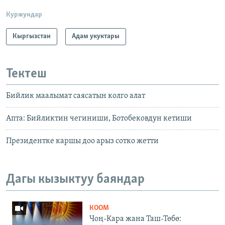
Куржундар
Кыргызстан
Адам укуктары
Тектеш
Бийлик маалымат саясатын колго алат
Апта: Бийликтин чегиниши, Ботобековдун кетиши
Президентке каршы доо арыз сотко жетти
Дагы кызыктуу баяндар
КООМ
Чоң-Кара жана Таш-Төбө: