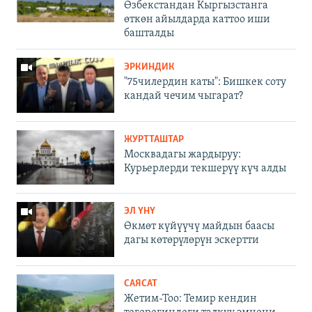
Өзбекстандан Кыргызстанга
өткөн айылдарда каттоо иши
башталды
ЭРКИНДИК
"75чилердин каты": Бишкек соту
кандай чечим чыгарат?
ЖУРТТАШТАР
Москвадагы жардыруу:
Курьерлерди текшерүү күч алды
ЭЛ ҮНҮ
Өкмөт күйүүчү майдын баасы
дагы көтөрүлөрүн эскертти
САЯСАТ
Жетим-Тоо: Темир кендин