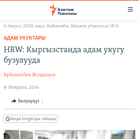
Линктер
Мазмунга
өтүңүз
6-Август, 2026-жыл, бейшемби, Бишкек убактысы 18:11
Навигацияга
ЖАҢЫЛЫКТАР
өтүңүз
АДАМ УКУКТАРЫ
КЫРГЫЗСТАН
Издөөгө
HRW: Кыргызстанда адам укугу
салыңыз
ДҮЙНӨ
КЫРГЫЗСТАН
бузулууда
УКРАИНА
САЯСАТ
ДҮЙНӨ
Кубанычбек Жолдошев
АТАЙЫН ИЛИКТӨӨ
ЭКОНОМИКА
БОРБОР АЗИЯ
8-Февраль, 2016
ТВ ПРОГРАММАЛАР
МАДАНИЯТ
ПОДКАСТ
БҮГҮН АЗАТТЫКТА
Бөлүшүңүз
ӨЗГӨЧӨ ПИКИР
ЭКСПЕРТТЕР ТАЛДАЙТ
Бизди Google'дан табыңыз
БИЗ ЖАНА ДҮЙНӨ
Русский
ДАНИСТЕ