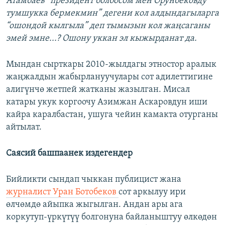
Атамбаев “президент болбосом мен Орунбековду
тумшукка бермекмин” дегени кол алдындагыларга
“ошондой кылгыла” деп тымызын кол жаңсаганы
эмей эмне...? Ошону уккан эл кыжырданат да.
Мындан сырткары 2010-жылдагы этностор аралык
жаңжалдын жабырлануучулары сот адилеттигине
алигүнчө жетпей жатканы жазылган. Мисал
катары укук коргоочу Азимжан Аскаровдун иши
кайра каралбастан, ушуга чейин камакта отурганы
айтылат.
Саясий башпаанек издегендер
Бийликти сындап чыккан публицист жана
журналист Уран Ботобеков
сот аркылуу ири
өлчөмдө айыпка жыгылган. Андан ары ага
коркутуп-үркүтүү болгонуна байланыштуу өлкөдөн