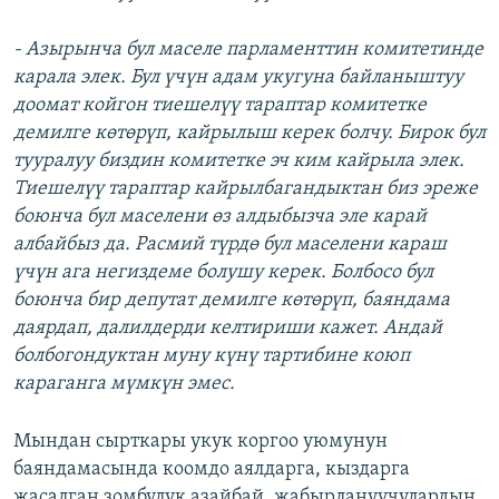
- Азырынча бул маселе парламенттин комитетинде
карала элек. Бул үчүн адам укугуна байланыштуу
доомат койгон тиешелүү тараптар комитетке
демилге көтөрүп, кайрылыш керек болчу. Бирок бул
тууралуу биздин комитетке эч ким кайрыла элек.
Тиешелүү тараптар кайрылбагандыктан биз эреже
боюнча бул маселени өз алдыбызча эле карай
албайбыз да. Расмий түрдө бул маселени караш
үчүн ага негиздеме болушу керек. Болбосо бул
боюнча бир депутат демилге көтөрүп, баяндама
даярдап, далилдерди келтириши кажет. Андай
болбогондуктан муну күнү тартибине коюп
караганга мүмкүн эмес.
Мындан сырткары укук коргоо уюмунун
баяндамасында коомдо аялдарга, кыздарга
жасалган зомбулук азайбай, жабырлануучулардын