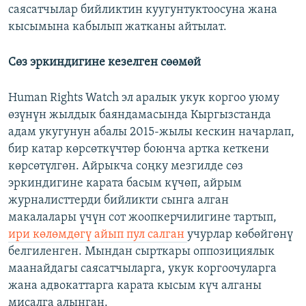
саясатчылар бийликтин куугунтуктоосуна жана
кысымына кабылып жатканы айтылат.
Сөз эркиндигине кезелген сөөмөй
Human Rights Watch эл аралык укук коргоо уюму
өзүнүн жылдык баяндамасында Кыргызстанда
адам укугунун абалы 2015-жылы кескин начарлап,
бир катар көрсөткүчтөр боюнча артка кеткени
көрсөтүлгөн. Айрыкча соңку мезгилде сөз
эркиндигине карата басым күчөп, айрым
журналисттерди бийликти сынга алган
макалалары үчүн сот жоопкерчилигине тартып,
ири көлөмдөгү айып пул салган
учурлар көбөйгөнү
белгиленген. Мындан сырткары оппозициялык
маанайдагы саясатчыларга, укук коргоочуларга
жана адвокаттарга карата кысым күч алганы
мисалга алынган.