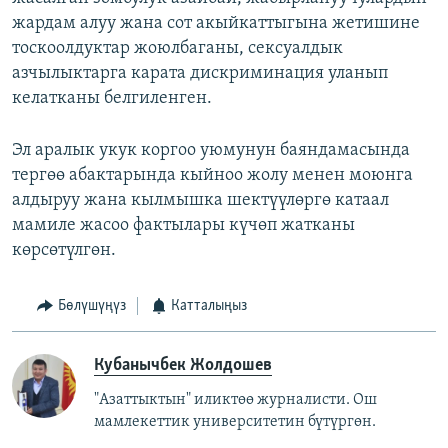
жардам алуу жана сот акыйкаттыгына жетишине
тоскоолдуктар жоюлбаганы, сексуалдык
азчылыктарга карата дискриминация уланып
келатканы белгиленген.
Эл аралык укук коргоо уюмунун баяндамасында
тергөө абактарында кыйноо жолу менен моюнга
алдыруу жана кылмышка шектүүлөргө катаал
мамиле жасоо фактылары күчөп жатканы
көрсөтүлгөн.
Бөлүшүңүз
Катталыңыз
Кубанычбек Жолдошев
"Азаттыктын" иликтөө журналисти. Ош
мамлекеттик университетин бүтүргөн.