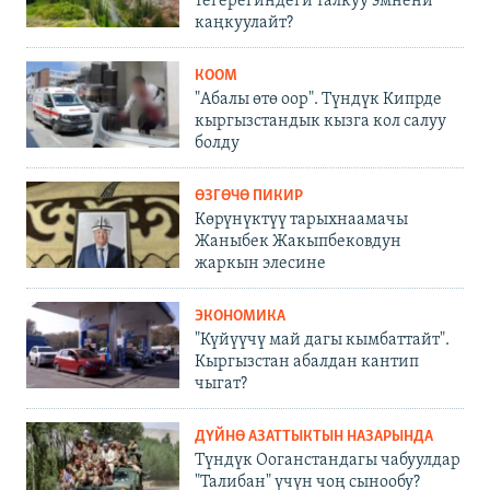
тегерегиндеги талкуу эмнени
каңкуулайт?
КООМ
"Абалы өтө оор". Түндүк Кипрде
кыргызстандык кызга кол салуу
болду
ӨЗГӨЧӨ ПИКИР
Көрүнүктүү тарыхнаамачы
Жаныбек Жакыпбековдун
жаркын элесине
ЭКОНОМИКА
"Күйүүчү май дагы кымбаттайт".
Кыргызстан абалдан кантип
чыгат?
ДҮЙНӨ АЗАТТЫКТЫН НАЗАРЫНДА
Түндүк Ооганстандагы чабуулдар
"Талибан" үчүн чоң сынообу?