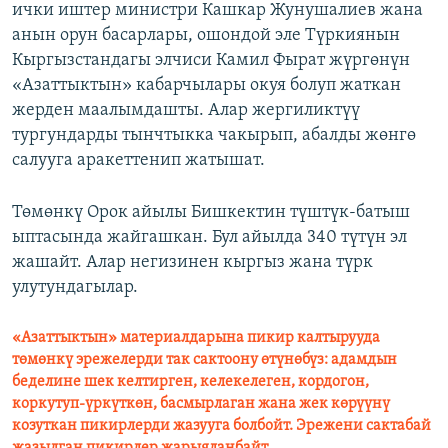
ички иштер министри Кашкар Жунушалиев жана
анын орун басарлары, ошондой эле Түркиянын
Кыргызстандагы элчиси Камил Фырат жүргөнүн
«Азаттыктын» кабарчылары окуя болуп жаткан
жерден маалымдашты. Алар жергиликтүү
тургундарды тынчтыкка чакырып, абалды жөнгө
салууга аракеттенип жатышат.
Төмөнкү Орок айылы Бишкектин түштүк-батыш
ыптасында жайгашкан. Бул айылда 340 түтүн эл
жашайт. Алар негизинен кыргыз жана түрк
улутундагылар.
«Азаттыктын» материалдарына пикир калтырууда
төмөнкү эрежелерди так сактоону өтүнөбүз: адамдын
беделине шек келтирген, келекелеген, кордогон,
коркутуп-үркүткөн, басмырлаган жана жек көрүүнү
козуткан пикирлерди жазууга болбойт. Эрежени сактабай
жазылган пикирлер жарыяланбайт.