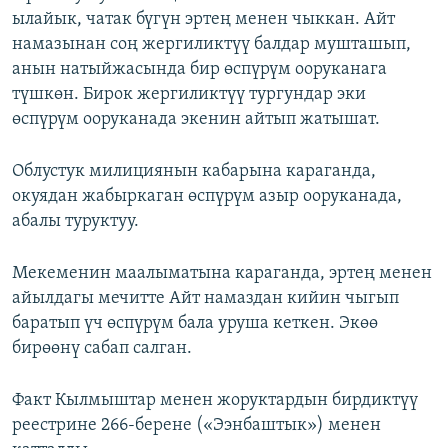
ылайык, чатак бүгүн эртең менен чыккан. Айт
намазынан соң жергиликтүү балдар мушташып,
анын натыйжасында бир өспүрүм ооруканага
түшкөн. Бирок жергиликтүү тургундар эки
өспүрүм ооруканада экенин айтып жатышат.
Облустук милициянын кабарына караганда,
окуядан жабыркаган өспүрүм азыр ооруканада,
абалы туруктуу.
Мекеменин маалыматына караганда, эртең менен
айылдагы мечитте Айт намаздан кийин чыгып
баратып үч өспүрүм бала уруша кеткен. Экөө
бирөөнү сабап салган.
Факт Кылмыштар менен жоруктардын бирдиктүү
реестрине 266-берене («Ээнбаштык») менен