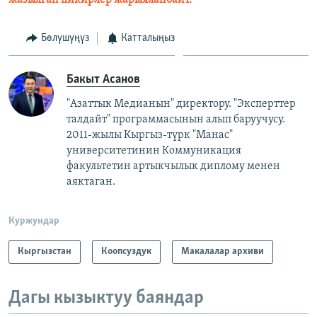
Бөлүшүңүз
Катталыңыз
Бакыт Асанов
"Азаттык Медианын" директору. "Эксперттер
талдайт" программасынын алып баруучусу.
2011-жылы Кыргыз-түрк "Манас"
университетинин Коммуникация
факультетин артыкчылык диплому менен
аяктаган.
Куржундар
Кыргызстан
Коопсуздук
Макалалар архиви
Дагы кызыктуу баяндар