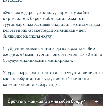
катталды.
«Эки адам дароо убактылуу кармоочу жайга
киргизилген, бирок жабыркаган баланын
туугандары нааразылык билдирип, мыйзамга дал
келбеген иш-аракеттерди кылышкан» деп
билдирди милиция өкүлү.
15 үйдүн терезеси сынганы да кабарланды. Бир
жерде жыйылып турган чөп өрттөлгөн. 25-30 киши
Сокулук милициясына жеткирилди.
Учурда кырдаалды жөнгө салыш үчүн милициянын
ыкчам тобу «тартип бузду» деген 15 кишини
кармап кеткени кабарланды.
Ороктогу жаңжалга эмне себеп болду?