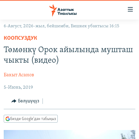
Линктер
Мазмунга
өтүңүз
6-Август, 2026-жыл, бейшемби, Бишкек убактысы 16:15
Навигацияга
ЖАҢЫЛЫКТАР
өтүңүз
КООПСУЗДУК
КЫРГЫЗСТАН
Издөөгө
Төмөнкү Орок айылында мушташ
салыңыз
ДҮЙНӨ
КЫРГЫЗСТАН
чыкты (видео)
УКРАИНА
САЯСАТ
ДҮЙНӨ
Бакыт Асанов
АТАЙЫН ИЛИКТӨӨ
ЭКОНОМИКА
БОРБОР АЗИЯ
5-Июнь, 2019
ТВ ПРОГРАММАЛАР
МАДАНИЯТ
ПОДКАСТ
БҮГҮН АЗАТТЫКТА
Бөлүшүңүз
ӨЗГӨЧӨ ПИКИР
ЭКСПЕРТТЕР ТАЛДАЙТ
Бизди Google'дан табыңыз
БИЗ ЖАНА ДҮЙНӨ
Русский
ДАНИСТЕ