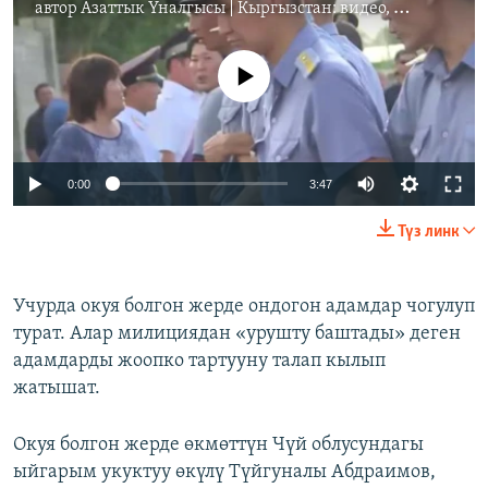
автор
Азаттык Үналгысы | Кыргызстан: видео, фото, кабарлар
No media source currently available
0:00
3:47
Түз линк
Учурда окуя болгон жерде ондогон адамдар чогулуп
турат. Алар милициядан «урушту баштады» деген
адамдарды жоопко тартууну талап кылып
жатышат.
Окуя болгон жерде өкмөттүн Чүй облусундагы
ыйгарым укуктуу өкүлү Түйгуналы Абдраимов,