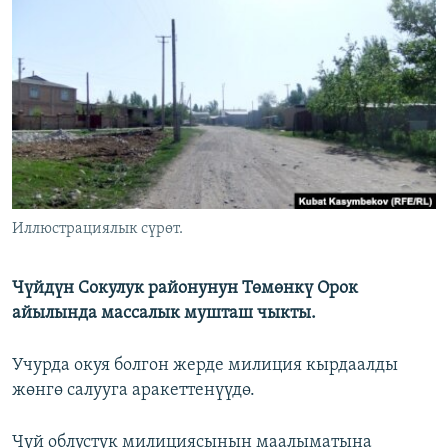
ОНЛАЙН ШЕРИНЕ
ЭЖЕ-СИҢДИЛЕР
АЗАТТЫК+
ЫҢГАЙСЫЗ СУРООЛОР
ЭЕ/АРнун бардык сайттары
Иллюстрациялык сүрөт.
Чүйдүн Сокулук районунун Төмөнкү Орок
айылында массалык мушташ чыкты.
Учурда окуя болгон жерде милиция кырдаалды
жөнгө салууга аракеттенүүдө.
Чүй облустук милициясынын маалыматына