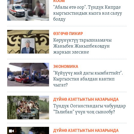
КООМ
"Абалы өтө оор". Түндүк Кипрде
кыргызстандык кызга кол салуу
болду
ӨЗГӨЧӨ ПИКИР
Көрүнүктүү тарыхнаамачы
Жаныбек Жакыпбековдун
жаркын элесине
ЭКОНОМИКА
"Күйүүчү май дагы кымбаттайт".
Кыргызстан абалдан кантип
чыгат?
ДҮЙНӨ АЗАТТЫКТЫН НАЗАРЫНДА
Түндүк Ооганстандагы чабуулдар
"Талибан" үчүн чоң сынообу?
ДҮЙНӨ АЗАТТЫКТЫН НАЗАРЫНДА