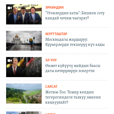
ЭРКИНДИК
"75чилердин каты": Бишкек соту
кандай чечим чыгарат?
ЖУРТТАШТАР
Москвадагы жардыруу:
Курьерлерди текшерүү күч алды
ЭЛ ҮНҮ
Өкмөт күйүүчү майдын баасы
дагы көтөрүлөрүн эскертти
САЯСАТ
Жетим-Тоо: Темир кендин
тегерегиндеги талкуу эмнени
каңкуулайт?