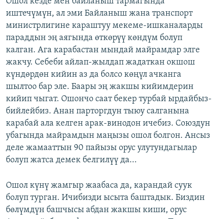
Ошол кезде мен байланыш тармагында
иштечүмүн, ал эми Байланыш жана транспорт
министрлигине караштуу мекеме-ишканаларды
параддын эң аягында өткөрүү көндүм болуп
калган. Ага карабастан мындай майрамдар элге
жакчу. Себеби айлап-жылдап жадаткан окшош
күндөрдөн кийин аз да болсо көңүл ачканга
шылтоо бар эле. Баары эң жакшы кийимдерин
кийип чыгат. Ошончо саат бекер турбай ырдайбыз-
бийлейбиз. Анан парторгдун тыюу салганына
карабай ала келген арак-винодон ичебиз. Союздун
убагында майрамдын маңызы ошол болгон. Ансыз
деле жамааттын 90 пайызы орус улутундагылар
болуп жатса демек белгилүү да...
Ошол күнү жамгыр жаабаса да, карандай суук
болуп турган. Ичибизди ысыта баштадык. Биздин
бөлүмдүн башчысы абдан жакшы киши, орус