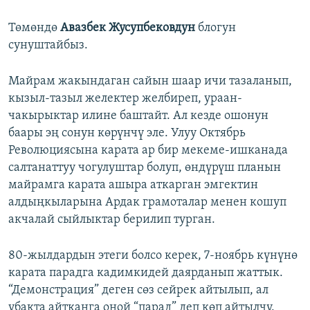
Төмөндө
Авазбек Жусупбековдун
блогун
сунуштайбыз.
Майрам жакындаган сайын шаар ичи тазаланып,
кызыл-тазыл желектер желбиреп, ураан-
чакырыктар илине баштайт. Ал кезде ошонун
баары эң сонун көрүнчү эле. Улуу Октябрь
Революциясына карата ар бир мекеме-ишканада
салтанаттуу чогулуштар болуп, өндүрүш планын
майрамга карата ашыра аткарган эмгектин
алдыңкыларына Ардак грамоталар менен кошуп
акчалай сыйлыктар берилип турган.
80-жылдардын этеги болсо керек, 7-ноябрь күнүнө
карата парадга кадимкидей даярданып жаттык.
“Демонстрация” деген сөз сейрек айтылып, ал
убакта айтканга оңой “парад” деп көп айтылчу.