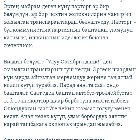
Эртең майрам деген күнү парторг ар бир
бөлүмдүн, ар бир цехтин жетекчилерин чакырып
жазылган транспаранттарды бөлүштүрдү. Парторг –
бул коммунисттик партиянын баштапкы уюмунун
катчысы, ишкананын идеология боюнча
жетекчиси.
Биздин бөлүмгө “Улуу Октябрга даңк!” деп
жазылган транспарант туш келди. Эртеси шаардын
күн мурда айтылган мерчемдүү жерине таң атпай
келип күтүп турабыз. Парад аянтта саат ондо
башталат. Саат 7ден баштап автобус-троллейбустар
ж.б. транспорттор шаар борборуна киргизилбейт.
Ошондуктан саат 7ге чейин жамаат толугу менен
келет. Анан кезек күтүп, улам борбордук аянтты
карай ташбакага окшоп акырындап жылабыз.