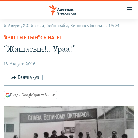
Линктер
Мазмунга
өтүңүз
6-Август, 2026-жыл, бейшемби, Бишкек убактысы 19:04
Навигацияга
ЖАҢЫЛЫКТАР
өтүңүз
"АЗАТТЫКТЫН" СЫНАГЫ
КЫРГЫЗСТАН
Издөөгө
“Жашасын!.. Ураа!”
салыңыз
ДҮЙНӨ
КЫРГЫЗСТАН
13-Август, 2016
УКРАИНА
САЯСАТ
ДҮЙНӨ
АТАЙЫН ИЛИКТӨӨ
ЭКОНОМИКА
БОРБОР АЗИЯ
Бөлүшүңүз
ТВ ПРОГРАММАЛАР
МАДАНИЯТ
Бизди Google'дан табыңыз
ПОДКАСТ
БҮГҮН АЗАТТЫКТА
ӨЗГӨЧӨ ПИКИР
ЭКСПЕРТТЕР ТАЛДАЙТ
БИЗ ЖАНА ДҮЙНӨ
Русский
ДАНИСТЕ