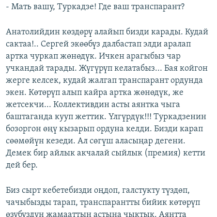
- Мать вашу, Туркадзе! Где ваш транспарант?
Анатолийдин көздөрү алайып бизди карады. Кудай
сактаа!.. Сергей экөөбүз далбастап элди аралап
артка чуркап жөнөдүк. Ичкен арагыбыз чар
учкандай тарады. Жүгүрүп келатабыз... Бая койгон
жерге келсек, кудай жалгап транспарант ордунда
экен. Көтөрүп алып кайра артка жөнөдүк, же
жетсекчи... Коллективдин асты аянтка чыга
баштаганда кууп жеттик. Үлгүрдүк!!! Туркадзенин
бозоргон өңү кызарып ордуна келди. Бизди карап
сөөмөйүн кезеди. Ал сөгүш аласыңар дегени.
Демек бир айлык акчалай сыйлык (премия) кетти
дей бер.
Биз сырт кебетебизди оңдоп, галстукту түздөп,
чачыбызды тарап, транспарантты бийик көтөрүп
өзүбүздүн жамааттын астына чыктык. Аянтта