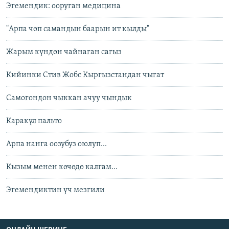
Эгемендик: ооруган медицина
"Арпа чөп самандын баарын ит кылды"
Жарым күндөн чайнаган сагыз
Кийинки Стив Жобс Кыргызстандан чыгат
Самогондон чыккан ачуу чындык
Каракүл пальто
Арпа нанга оозубуз оюлуп...
Кызым менен көчөдө калгам...
Эгемендиктин үч мезгили