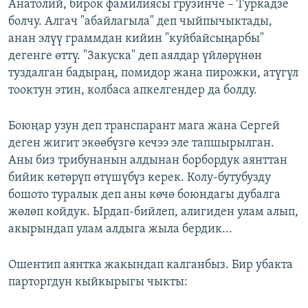
Анатолий, бирок фамилиясы грузинче – Туркадзе
болчу. Алгач "абайлагыла" деп чыйпычыктады,
анан элүү граммдан кийин "куйбайсыңарбы"
дегенге өттү. "Закуска" деп аялдар үйлөрүнөн
туздалган бадыраң, помидор жана пирожки, атүгүл
тооктун этин, колбаса апкелгендер да болду.
Боюңар узун деп транспарант мага жана Сергей
деген жигит экөөбүзгө кечээ эле тапшырылган.
Аны биз трибунанын алдынан борбордук аянттан
бийик көтөрүп өтүшүбүз керек. Колу-бутубузду
бошото туралык деп аны көчө боюндагы дубалга
жөлөп койдук. Ырдап-бийлеп, алигиден улам алып,
акырындап улам алдыга жыла бердик...
Ошентип аянтка жакындап калганбыз. Бир убакта
парторгдун кыйкырыгы чыкты: