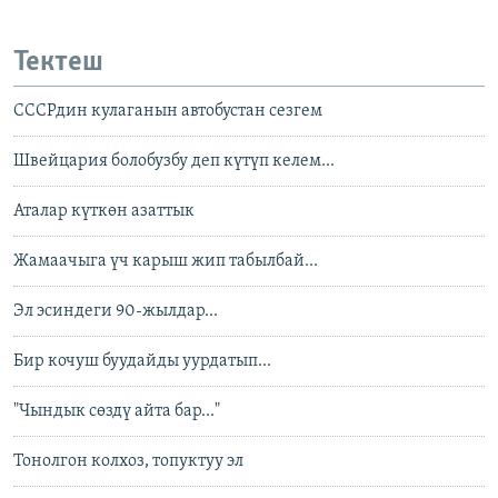
Тектеш
СССРдин кулаганын автобустан сезгем
Швейцария болобузбу деп күтүп келем...
Аталар күткөн азаттык
Жамаачыга үч карыш жип табылбай...
Эл эсиндеги 90-жылдар...
Бир кочуш буудайды уурдатып...
"Чындык сөздү айта бар..."
Тонолгон колхоз, топуктуу эл