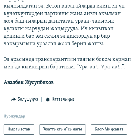
кылкылдаган эл. Бетон карагайларда илинген үн
күчөткүчтөрдөн партияны жана анын акылман
жол башчыларын даңктаган ураан-чакырык
кулакты жарчудай жаңырууда. Ич кызыткан
допинги бар эмгекчил эл диктордун ар бир
чакырыгына ураалап жооп берип жатты.
Эл арасында транспаранттын таягын бекем кармап
мен да кыйкырып бараттым: “Ура-аа!.. Ура-аа!..”.
Авазбек Жусупбеков
Бөлүшүңүз
Катталыңыз
Куржундар
Кыргызстан
"Азаттыктын" сынагы
Блог-Миңсанат