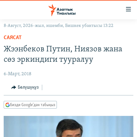
Линктер
Мазмунга
өтүңүз
8-Август, 2026-жыл, ишемби, Бишкек убактысы 13:22
Навигацияга
ЖАҢЫЛЫКТАР
өтүңүз
САЯСАТ
КЫРГЫЗСТАН
Издөөгө
Жээнбеков Путин, Ниязов жана
салыңыз
ДҮЙНӨ
КЫРГЫЗСТАН
сөз эркиндиги тууралуу
УКРАИНА
САЯСАТ
ДҮЙНӨ
6-Март, 2018
АТАЙЫН ИЛИКТӨӨ
ЭКОНОМИКА
БОРБОР АЗИЯ
ТВ ПРОГРАММАЛАР
Бөлүшүңүз
МАДАНИЯТ
ПОДКАСТ
БҮГҮН АЗАТТЫКТА
Бизди Google'дан табыңыз
ӨЗГӨЧӨ ПИКИР
ЭКСПЕРТТЕР ТАЛДАЙТ
БИЗ ЖАНА ДҮЙНӨ
Русский
ДАНИСТЕ