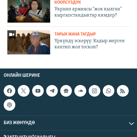
КООПСУЗДУК
Украин армиясы "жок кылган"
кыргызстандыктар кимдер?
ТАРЫХ ЖАНА ТАГДЫР
Үркүндү эскерүү: Кадыр мерген
кантип жол тоскон?
ОНЛАЙН ШЕРИНЕ
БИЗ ЖӨНҮНДӨ