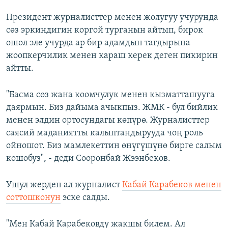
Президент журналисттер менен жолугуу учурунда
сөз эркиндигин коргой турганын айтып, бирок
ошол эле учурда ар бир адамдын тагдырына
жоопкерчилик менен караш керек деген пикирин
айтты.
"Басма сөз жана коомчулук менен кызматташууга
даярмын. Биз дайыма ачыкпыз. ЖМК - бул бийлик
менен элдин ортосундагы көпүрө. Журналисттер
саясий маданиятты калыптандырууда чоң роль
ойношот. Биз мамлекеттин өнүгүшүнө бирге салым
кошобуз", - деди Сооронбай Жээнбеков.
Ушул жерден ал журналист
Кабай Карабеков менен
соттошконун
эске салды.
"Мен Кабай Карабековду жакшы билем. Ал