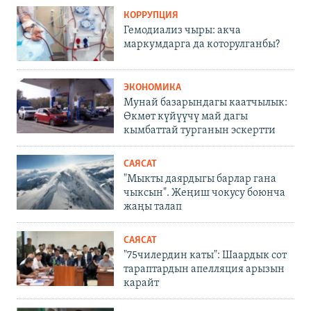
КОРРУПЦИЯ
Гемодиализ чыры: акча
маркумдарга да которулганбы?
ЭКОНОМИКА
Мунай базарындагы каатчылык:
Өкмөт күйүүчү май дагы
кымбаттай турганын эскертти
САЯСАТ
"Мыкты даярдыгы барлар гана
чыксын". Жеңиш чокусу боюнча
жаңы талап
САЯСАТ
"75чилердин каты": Шаардык сот
тараптардын апелляция арызын
карайт