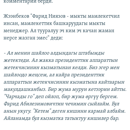
комментарий берди.
Жээнбеков "Фарид Ниязов - мыкты мамлекетчил
инсан, мамлекеттик башкаруудагы мыкты
менеджер. Ал тууралуу эч ким эч качан жаман
нерсе жазган эмес" деди:
- Ал менин шайлоо алдындагы штабымды
жетектеди. Ал жакка президенттик аппараттын
жетекчисинин кызматынан келди. Биз эгер мен
шайлоодо жеңсем, ал кайра президенттик
аппараттын жетекчисинин кызматына кайтаарын
макулдашканбыз. Бир жума мурун кетээрин айтты.
"Чарчады го" деп ойлоп, бир жума өргүү бергем.
Фарид Абилезимовичтин чечимин сыйлайм. Бул
анын укугу. "Кетем" деген кишини кармай албайм.
Айланамда бул кызматка татыктуу кишилер бар.