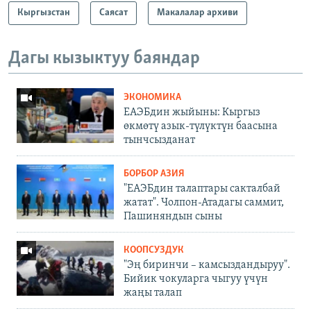
Кыргызстан
Саясат
Макалалар архиви
Дагы кызыктуу баяндар
ЭКОНОМИКА
ЕАЭБдин жыйыны: Кыргыз
өкмөтү азык-түлүктүн баасына
тынчсызданат
БОРБОР АЗИЯ
"ЕАЭБдин талаптары сакталбай
жатат". Чолпон-Атадагы саммит,
Пашиняндын сыны
КООПСУЗДУК
"Эң биринчи – камсыздандыруу".
Бийик чокуларга чыгуу үчүн
жаңы талап