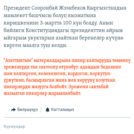
Президент Сооронбай Жээнбеков Кыргызстандын
мамлекет башчысы болуп кызматына
киришкенине 3-мартта 100 күн болду. Анын
бийлиги Конституциядагы президенттин айрым
ыйгарым укуктарын азайткан беренелер күчүнө
кирген маалга туш келди.
"Азаттыктын" материалдарына пикир калтырууда төмөнкү
эрежелерди так сактоону өтүнөбүз: адамдын беделине
шек келтирген, келекелеген, кордогон, коркутуп-
үркүткөн, басмырлаган жана жек көрүүнү козуткан
пикирлерди жазууга болбойт. Эрежени сактабай
жазылган пикирлер жарыяланбайт.
Бөлүшүңүз
Катталыңыз
Куржундар