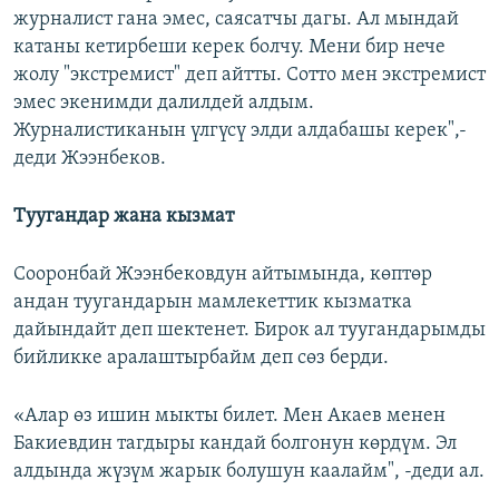
журналист гана эмес, саясатчы дагы. Ал мындай
катаны кетирбеши керек болчу. Мени бир нече
жолу "экстремист" деп айтты. Сотто мен экстремист
эмес экенимди далилдей алдым.
Журналистиканын үлгүсү элди алдабашы керек",-
деди Жээнбеков.
Туугандар жана кызмат
Сооронбай Жээнбековдун айтымында, көптөр
андан туугандарын мамлекеттик кызматка
дайындайт деп шектенет. Бирок ал туугандарымды
бийликке аралаштырбайм деп сөз берди.
«Алар өз ишин мыкты билет. Мен Акаев менен
Бакиевдин тагдыры кандай болгонун көрдүм. Эл
алдында жүзүм жарык болушун каалайм", -деди ал.