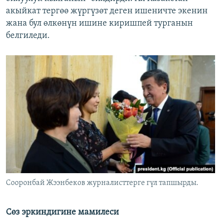
акыйкат тергөө жүргүзөт деген ишеничте экенин
жана бул өлкөнүн ишине киришпей турганын
белгиледи.
Сооронбай Жээнбеков журналисттерге гүл тапшырды.
Сөз эркиндигине мамилеси