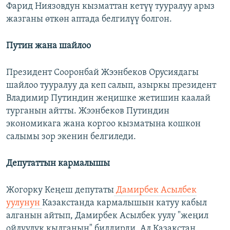
Фарид Ниязовдун кызматтан кетүү тууралуу арыз
жазганы өткөн аптада белгилүү болгон.
Путин жана шайлоо
Президент Сооронбай Жээнбеков Орусиядагы
шайлоо тууралуу да кеп салып, азыркы президент
Владимир Путиндин жеңишке жетишин каалай
турганын айтты. Жээнбеков Путиндин
экономикага жана коргоо кызматына кошкон
салымы зор экенин белгиледи.
Депутаттын кармалышы
Жогорку Кеңеш депутаты
Дамирбек Асылбек
уулунун
Казакстанда кармалышын катуу кабыл
алганын айтып, Дамирбек Асылбек уулу "жеңил
ойлуулук кылганын" билдирди. Ал Казакстан