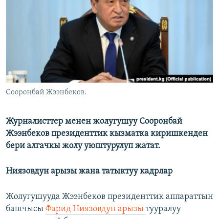
ОНЛАЙН ШЕРИНЕ
ЭЖЕ-СИҢДИЛЕР
АЗАТТЫК+
ЫҢГАЙСЫЗ СУРООЛОР
ЭЕ/АРнун бардык сайттары
Сооронбай Жээнбеков.
Журналисттер менен жолугушуу Сооронбай
Жээнбеков президенттик кызматка киришкенден
бери алгачкы жолу уюштурулуп жатат.
Ниязовдун арызы жана татыктуу кадрлар
Жолугушууда Жээнбеков президенттик аппараттын
башчысы
Фарид Ниязовдун арызы
тууралуу