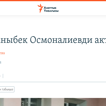
аныбек Осмоналиевди ак
ева
8
з
ан табыңыз