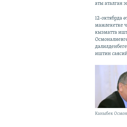
аты аталган э
12-октябрда 
мамлекетке ч
кызматта ишт
Осмоналиевге
далилденбеге
иштин саясий
Каныбек Осмон