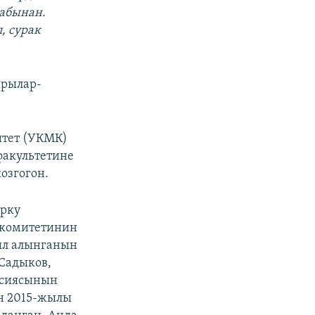
рабынан.
, сурак
йрылар-
итет (УКМК)
факультетине
озгогон.
орку
 комитетинин
ыл алынганын
Садыков,
ссиясынын
н 2015-жылы