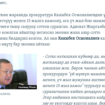
мес.
өткөн жараянда прокуратура Каныбек Осмоналиевдин 
егерүү менен 15 жылга камоону, ага үч жыл бою мамл
өөгө тыюу салууну соттон суранган. Адвокат Жыргалб
 коюлган айыптар негизсиз экенин жана алар сотто
нин билдирип келген. Ал эми
Каныбек Осмоналиев
к
 өңүтү бар экенин айткан:
- Сотко катышкан күбөлөр да, 
жаткандар да ачык-айкын дали
алышкан жок. Бирок чынын айт
прокурордун "үй мүлкүн мамлек
менен, үч жыл жумушка иштөөг
менен 15 жыл камоо" тууралуу к
суранычынан кийин дендароо а
алиев.
Эгер кийинки инстанцияга кай
эле өз укугумду коргоп алам. Бу