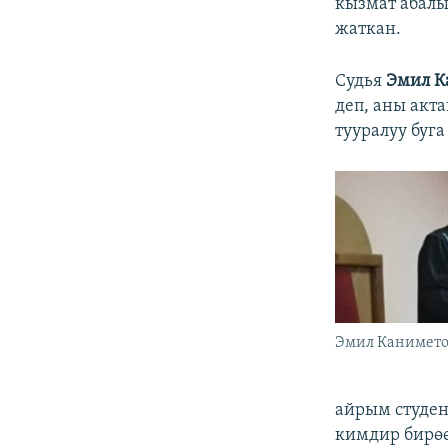
кызмат абалы
жаткан.
Судья
Эмил К
деп, аны акт
тууралуу буг
Эмил Канимето
айрым студен
кимдир бирө