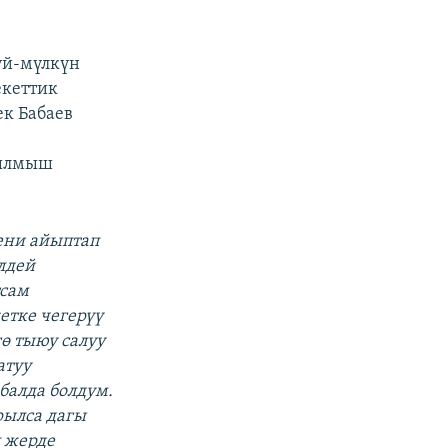
үй-мүлкүн
екеттик
ек Бабаев
ылмыш
мени айыптап
лдей
сам
етке чегерүү
ө тыюу салуу
атуу
балда болдум.
рылса дагы
л жерде