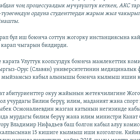
абдан чоң процессуалдык мүчүлүштүк кеткен, АКС та
түзөгөндүн ордуна студенттерди жарым жыл чакырып
йнашты.
рап бул иш боюнча соттун жогорку инстанциясына ка
 карап чыгарын билдирди.
 карата Улуттук коопсуздук боюнча мамлекеттик ком
ргыз-Орус (Славян) университетинин медициналык 
ин мыйзамсыз кабыл алынышы боюнча кылмыш ишин к
ат абитуриенттер окуу жайынын жетекчилигине Жог
л учурдагы Билим берүү, илим, маданият жана спорт
ныбек Осмоналиевдин жазган катынын негизинде каб
нда мурдагы билим берүү жана илим министри Канат 
ору Владимир Нифадьев баш болгон кабыл алуу коми
 жалпысынан 15 кишиге кылмыш иши козголгон. Кийи