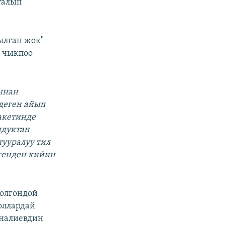
талып
ылган жок"
н чыкпоо
ынан
деген айып
акетинде
дуктан
тууралуу тил
генден кийин
болгондой
оллардай
оналиевдин