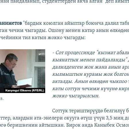
нан пайдаланып, студенттерден акча алган" деп айып
аниметов
"бардык коюлган айыптар боюнча далил таб
аган чечим чыгарды. Ошону менен катар анын өлкөдө
а чейинки тил катын жокко чыгарды:
- Сот процессинде "кызмат абал
кыянаттык менен пайдаланды" 
далилденген жок жана анын ар
кылмыштын курамы жок болгон
акталды. Анын өлкөдөн чыкпоо 
каты соттун чечими күчүнө кир
жокко чыгарылсын.
в.
Соттук териштирүүдө белгилүү 
ттер, алардын ата-энелери окууга өтүш үчүн 3,5 миң д
өгө беришкенин айтышкан. Бирок анда Каныбек Осм