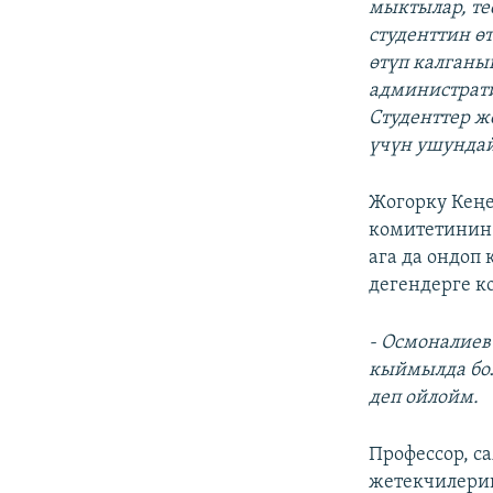
мыктылар, те
студенттин ө
өтүп калганын
администрати
Студенттер ж
үчүн ушундай
Жогорку Кеңе
комитетинин
ага да ондоп 
дегендерге к
- Осмоналиев
кыймылда бол
деп ойлойм.
Профессор, с
жетекчилерин