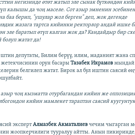
сттин негизинде өтөт жатып эле сынак бүткөндөн кий
түп калышы да чоң маселе. Сот азыр эмненин эсебинен
а баа берип, "ушулар жол берген" деп, жок дегенде
вдик жазага тартса кийинки ректорлор андай ишке ба
өн эле баратып өтүп калган жок да? Кандайдыр бир сх
 болуп жатат да!
штин депутаты, Билим берүү, илим, маданият жана сп
 жетекчисинин орун басары
Тазабек Икрамов
мындай 
келерин белгилеп жатат. Бирок ал бул иштин саясий өң
ошулбайт.
 азыр чоң кызматта отурбагандан кийин же оппозици
богондон кийин мамлекет тараптан саясий куугунтук
аясий эксперт
Алмазбек Акматалиев
чечим чыгарган м
ин жоопкерчилиги тууралуу айтты. Анын пикиринде