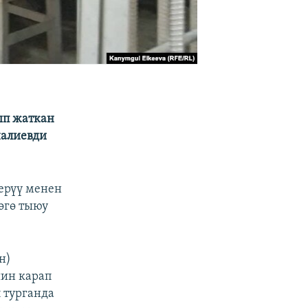
ып жаткан
налиевди
ерүү менен
өгө тыюу
н)
шин карап
 турганда