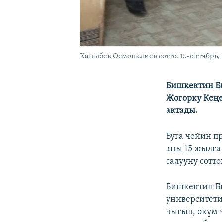
Каныбек Осмоналиев сотто. 15-октябрь,
Бишкектин Би
Жогорку Кеңе
актады.
Буга чейин п
аны 15 жылга
салууну сотто
Бишкектин Б
университети
чыгып, өкүм 