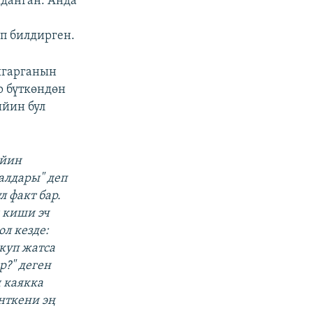
нданган. Анда
еп билдирген.
ыгарганын
р бүткөндөн
ийин бул
ийин
алдары" деп
л факт бар.
 киши эч
ол кезде:
куп жатса
?" деген
 каякка
нткени эң