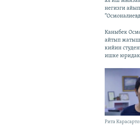
ал иш мыйзам
негизги айып
“Осмоналиевд
Каныбек Осмо
айтып жатыша
кийин студен
ишке юридака
Рита Карасарто