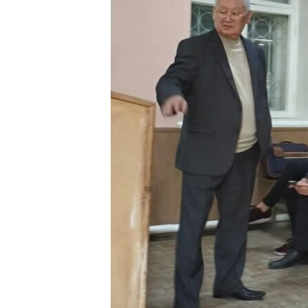
ЭЖЕ-СИҢДИЛЕР
АЗАТТЫК+
ЫҢГАЙСЫЗ СУРООЛОР