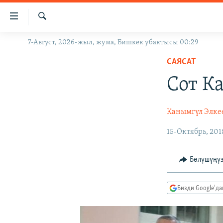
Линктер
Мазмунга
өтүңүз
Издөө
7-Август, 2026-жыл, жума, Бишкек убактысы 00:29
ЖАҢЫЛЫКТАР
Навигацияга
өтүңүз
САЯСАТ
КЫРГЫЗСТАН
Издөөгө
Сот К
ДҮЙНӨ
КЫРГЫЗСТАН
салыңыз
УКРАИНА
САЯСАТ
ДҮЙНӨ
Канымгүл Элке
АТАЙЫН ИЛИКТӨӨ
ЭКОНОМИКА
БОРБОР АЗИЯ
15-Октябрь, 201
ТВ ПРОГРАММАЛАР
МАДАНИЯТ
ПОДКАСТ
БҮГҮН АЗАТТЫКТА
Бөлүшүңү
ӨЗГӨЧӨ ПИКИР
ЭКСПЕРТТЕР ТАЛДАЙТ
БИЗ ЖАНА ДҮЙНӨ
Бизди Google'д
ДАНИСТЕ