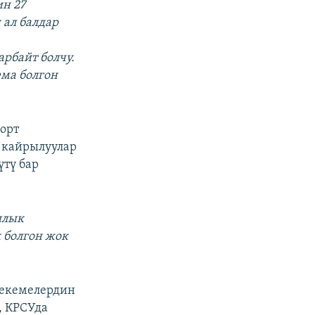
ин 27
 ал балдар
рбайт болчу.
ема болгон
орт
кайрылуулар
үтү бар
ялык
 болгон жок
екемелердин
, КРСУда