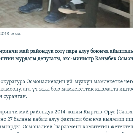
 2018-жыл.
ринчи май райондук соту пара алуу боюнча айыптал
штин мурдагы депутаты, экс-министр Каныбек Осмо
рокуратура Осмоналиевдин үй-мүлкүн мамлекетке чег
 камоону, ага үч жыл бою мамлекеттик кызматта иштө
н суранган.
иринчи май райондук 2014-жылы Кыргыз-Орус (Славя
не 27 баланы кабыл алуу фактысы боюнча кылмыш и
чыгарды. Осмоналиев "парламент комитетин жетектеп