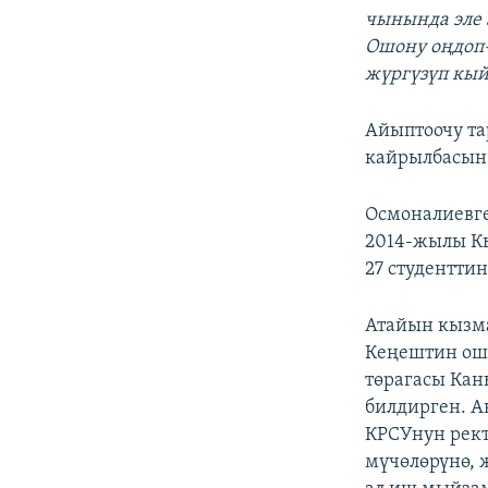
чынында эле 
Ошону оңдоп-
жүргүзүп кы
Айыптоочу та
кайрылбасын
Осмоналиевге
2014-жылы Кы
27 студентт
Атайын кызм
Кеңештин ошо
төрагасы Ка
билдирген. А
КРСУнун рект
мүчөлөрүнө,