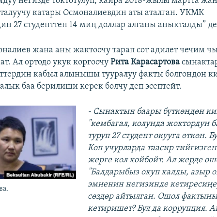
дуу негизде токтотулуп, кайра 2018-жылы мартта жа
талуучу катары Осмоналиевдин аты аталган. УКМК
ин 27 cтуденттен 14 миң доллар алганы аныкталды” д
налиев жана аны жактоочу тарап сот адилет чечим ч
т. Ал ортодо укук коргоочу
Рита Карасартова
сынакта
ттердин кабыл алынышы тууралуу факты болгондон к
лык баа берилиши керек болчу деп эсептейт.
- Сынактын баары бүткөндөн к
"кембагал, колунда жоктордун б
туруп 27 студент окууга өткөн. Бу
Көп учурларда таасир тийгизген
жерге кол койбойт. Ал жерде ош
"Балдарыбыз окуп калды, азыр о
эмненин негизинде кетиресиңер
ва.
сөздөр айтылган. Ошол фактыны
кетиришет? Бул да коррупция. А