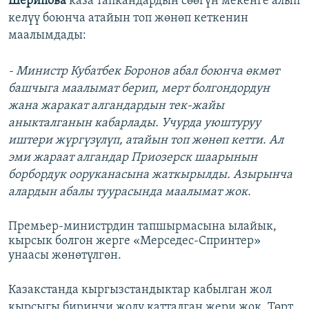
Шерипова
каза тапкандардын сөөгүн мекенге алып
келүү боюнча атайын топ жөнөп кеткенин
маалымдады:
- Министр Кубатбек Боронов абал боюнча өкмөт
башчыга маалымат берип, мерт болгондордун
жана жаракат алгандардын тек-жайы
аныкталганын кабарлады. Учурда уюштуруу
иштери жүргүзүлүп, атайын топ жөнөп кетти. Ал
эми жараат алгандар Приозерск шаарынын
борбордук ооруканасына жаткырылды. Азырынча
алардын абалы туурасында маалымат жок.
Премьер-министрдин тапшырмасына ылайык,
кырсык болгон жерге «Мерседес-Спринтер»
унаасы жөнөтүлгөн.
Казакстанда кыргызстандыктар кабылган жол
кырсыгы биринчи жолу катталган жери жок. Төрт