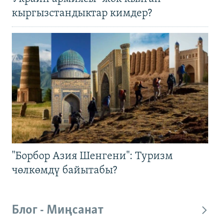
кыргызстандыктар кимдер?
"Борбор Азия Шенгени": Туризм
чөлкөмдү байытабы?
Блог - Миңсанат