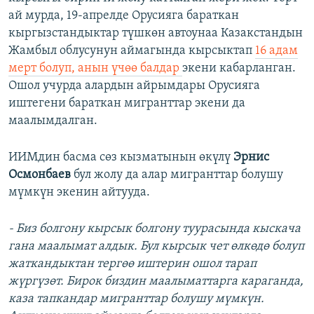
ай мурда, 19-апрелде Орусияга бараткан
кыргызстандыктар түшкөн автоунаа Казакстандын
Жамбыл облусунун аймагында кырсыктап
16 адам
мерт болуп, анын үчөө балдар
экени кабарланган.
Ошол учурда алардын айрымдары Орусияга
иштегени бараткан мигранттар экени да
маалымдалган.
ИИМдин басма сөз кызматынын өкүлү
Эрнис
Осмонбаев
бул жолу да алар мигранттар болушу
мүмкүн экенин айтууда.
- Биз болгону кырсык болгону туурасында кыскача
гана маалымат алдык. Бул кырсык чет өлкөдө болуп
жаткандыктан тергөө иштерин ошол тарап
жүргүзөт. Бирок биздин маалыматтарга караганда,
каза тапкандар
мигранттар болушу мүмкүн.