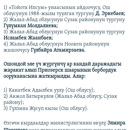
1) «Тойота Ипсум» унаасынын айдоочусу, Ош
облусунун 1988-жылы туулган тургуну
Д. Эркебаев;
2) Жалал-Абад облусунун Сузак районунун тургуну
Гүлүмкан Молдалиева;
3) Жалал-Абад облусунун Сузак районунун тургуну
Исламбек Жаанбаев;
4) Жалал-Абад облусунун Ноокен районунун
жашоочусу
Гүлбайра Атамирзаева.
Ошондой эле үч жүргүнчү ар кандай даражадагы
жаракат алып Приозерск шаарынын борбордук
ооруканасына жаткырылды. Алар:
1) Канатбек Адылбек уулу (Ош облусу);
2) Акжол Батыркулов (Жалал-Абад облусу, Сузак
району);
3) Гүлзина Жусуп кызы (Ош облусу).
Өзгөчө кырдаалдар министрлигинин өкүлү
Элмира