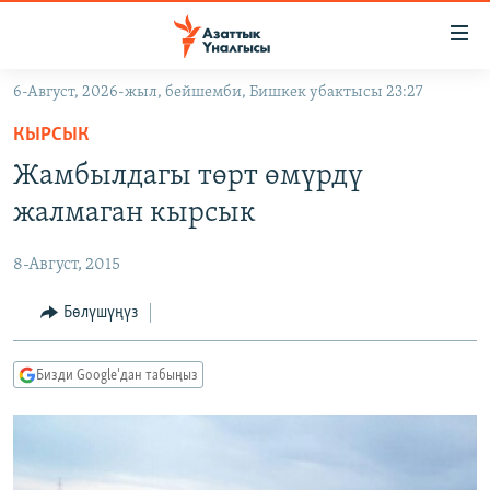
Линктер
Мазмунга
өтүңүз
6-Август, 2026-жыл, бейшемби, Бишкек убактысы 23:27
Навигацияга
ЖАҢЫЛЫКТАР
өтүңүз
КЫРСЫК
КЫРГЫЗСТАН
Издөөгө
Жамбылдагы төрт өмүрдү
салыңыз
ДҮЙНӨ
КЫРГЫЗСТАН
жалмаган кырсык
УКРАИНА
САЯСАТ
ДҮЙНӨ
8-Август, 2015
АТАЙЫН ИЛИКТӨӨ
ЭКОНОМИКА
БОРБОР АЗИЯ
ТВ ПРОГРАММАЛАР
Бөлүшүңүз
МАДАНИЯТ
ПОДКАСТ
БҮГҮН АЗАТТЫКТА
Бизди Google'дан табыңыз
ӨЗГӨЧӨ ПИКИР
ЭКСПЕРТТЕР ТАЛДАЙТ
БИЗ ЖАНА ДҮЙНӨ
Русский
ДАНИСТЕ