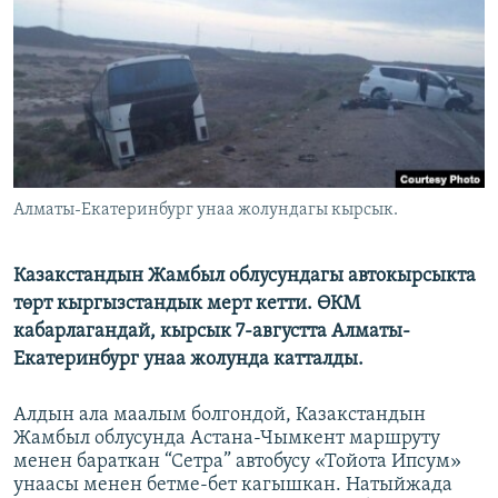
ОНЛАЙН ШЕРИНЕ
ЭЖЕ-СИҢДИЛЕР
АЗАТТЫК+
ЫҢГАЙСЫЗ СУРООЛОР
ЭЕ/АРнун бардык сайттары
Алматы-Екатеринбург унаа жолундагы кырсык.
Казакстандын Жамбыл облусундагы автокырсыкта
төрт кыргызстандык мерт кетти. ӨКМ
кабарлагандай, кырсык 7-августта Алматы-
Екатеринбург унаа жолунда катталды.
Алдын ала маалым болгондой, Казакстандын
Жамбыл облусунда Астана-Чымкент маршруту
менен бараткан “Сетра” автобусу «Тойота Ипсум»
унаасы менен бетме-бет кагышкан. Натыйжада