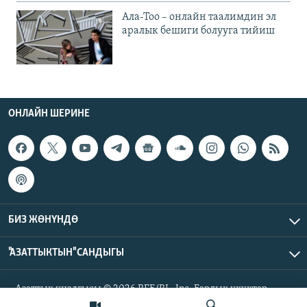
Ала-Тоо – онлайн таалимдин эл
аралык бешиги болууга тийиш
ОНЛАЙН ШЕРИНЕ
БИЗ ЖӨНҮНДӨ
"АЗАТТЫКТЫН" САНДЫГЫ
Азаттык үналгысы © 2026 RFE/RL, Inc. Бардык укуктар
корголгон.