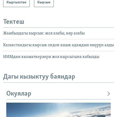
Кыргызстан
Кырсык
Тектеш
Жамбылдагы кырсык: жол азабы, көр азабы
Казакстандагы кырсык ондон ашык адамдын өмүрүн алды
ИИМдин кызматкерлери жол кырсыгына кабылды
Дагы кызыктуу баяндар
Окуялар