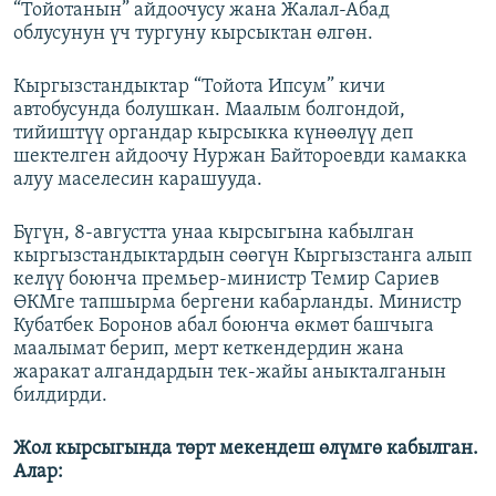
“Тойотанын” айдоочусу жана Жалал-Абад
облусунун үч тургуну кырсыктан өлгөн.
Кыргызстандыктар “Тойота Ипсум” кичи
автобусунда болушкан. Маалым болгондой,
тийиштүү органдар кырсыкка күнөөлүү деп
шектелген айдоочу Нуржан Байтороевди камакка
алуу маселесин карашууда.
Бүгүн, 8-августта унаа кырсыгына кабылган
кыргызстандыктардын сөөгүн Кыргызстанга алып
келүү боюнча премьер-министр Темир Сариев
ӨКМге тапшырма бергени кабарланды. Министр
Кубатбек Боронов абал боюнча өкмөт башчыга
маалымат берип, мерт кеткендердин жана
жаракат алгандардын тек-жайы аныкталганын
билдирди.
Жол кырсыгында төрт мекендеш өлүмгө кабылган.
Алар: