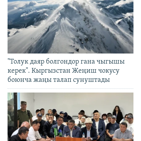
"Толук даяр болгондор гана чыгышы
керек". Кыргызстан Жеңиш чокусу
боюнча жаңы талап сунуштады