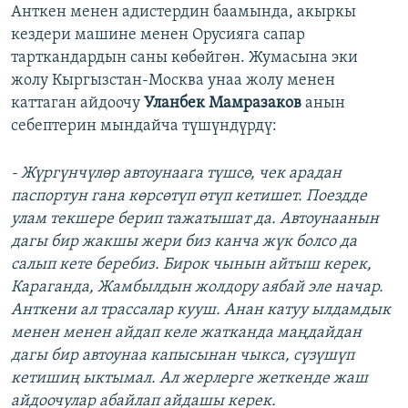
Анткен менен адистердин баамында, акыркы
кездери машине менен Орусияга сапар
тарткандардын саны көбөйгөн. Жумасына эки
жолу Кыргызстан-Москва унаа жолу менен
каттаган айдоочу
Уланбек Мамразаков
анын
себептерин мындайча түшүндүрдү:
- Жүргүнчүлөр автоунаага түшсө, чек арадан
паспортун гана көрсөтүп өтүп кетишет. Поездде
улам текшере берип тажатышат да. Автоунаанын
дагы бир жакшы жер
и биз
канча жүк болсо
да
салып кете беребиз. Бирок чынын айтыш керек,
Караганда, Жамбылдын жолдору аябай эле начар.
Анткени ал трассалар кууш. Анан катуу ылдамдык
менен менен айдап келе жатканда маңдайдан
дагы бир автоунаа капысынан чыкса, сүзүшүп
кетишиң ыктымал. Ал жерлерге жеткенде жаш
айдоочулар абайлап айдашы керек.