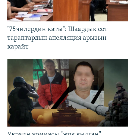
"75чилердин каты": Шаардык сот
тараптардын апелляция арызын
карайт
Украин армиясы "жок кылган"