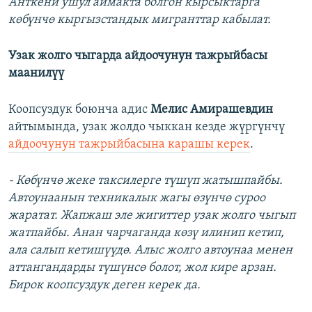
Анткени ушул аймакта болгон кырсыктарга
көбүнчө кыргызстандык мигранттар кабылат.
Узак жолго чыгарда айдоочунун тажрыйбасы
маанилүү
Коопсуздук боюнча адис
Мелис Амирашевдин
айтымында, узак жолдо чыккан кезде жүргүнчү
айдоочунун тажрыйбасына карашы керек
.
- Көбүнчө жеке таксилерге түшүп жатышпайбы.
Автоунаанын техникалык жагы өзүнчө суроо
жаратат. Жапжаш эле жигиттер узак жолго чыгып
жатпайбы. Анан чарчаганда көзү илинип кетип,
ала салып кетишүүдө. Алыс жолго автоунаа менен
аттангандарды түшүнсө болот, жол кире арзан.
Бирок коопсуздук деген керек да.