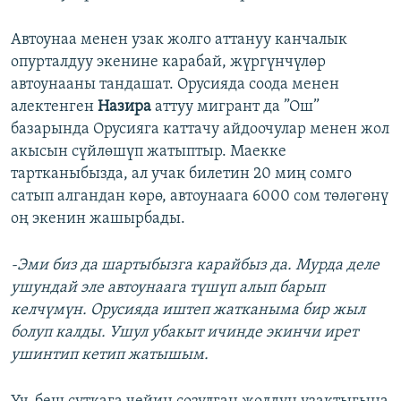
Автоунаа менен узак жолго аттануу канчалык
опурталдуу экенине карабай, жүргүнчүлөр
автоунааны тандашат. Орусияда соода менен
алектенген
Назира
аттуу мигрант да ”Ош”
базарында Орусияга каттачу айдоочулар менен жол
акысын сүйлөшүп жатыптыр. Маекке
тартканыбызда, ал учак билетин 20 миң сомго
сатып алгандан көрө, автоунаага 6000 сом төлөгөнү
оң экенин жашырбады.
-Эми биз да шартыбызга карайбыз да.
Мурда деле
ушундай эле автоунаага түшүп алып барып
келчүмүн. Орусияда иштеп жатканыма
б
ир жыл
болуп
к
алды. Ушул убакыт ичинде э
кинчи ирет
ушинтип кетип жатышым.