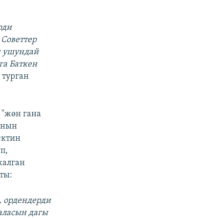
рди
 Советтер
и ушундай
га Баткен
 турган
 "жөн гана
Анын
ектин
п,
жалган
ты:
м, ордендерди
баласын дагы