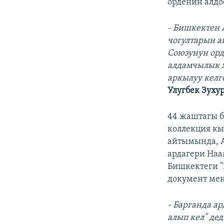
орденин алдо
- Бишкектен 
чогултарын а
Союзунун орд
алдамчылык ж
аркылуу келг
Улугбек Зухур
44 жаштагы б
коллекция кы
айтымында, 
ардагери Наа
Бишкектеги 
документ мен
- Барганда ар
алып кел" де