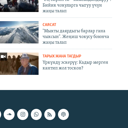
Бийик чокуларга чыгуу үчүн
жаңы талап
САЯСАТ
"Мыкты даярдыгы барлар гана
чыксын". Жеңиш чокусу боюнча
жаңы талап
ТАРЫХ ЖАНА ТАГДЫР
Үркүндү эскерүү: Кадыр мерген
кантип жол тоскон?