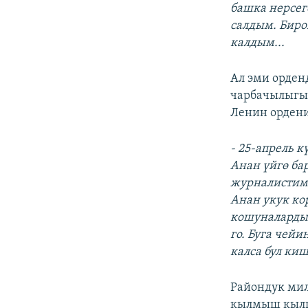
башка нерсег
салдым. Биро
калдым...
Ал эми орден
чарбачылыгын
Ленин ордени
- 25-апрель 
Анан үйгө ба
журналистими
Анан укук ко
кошуналарды 
го. Буга чей
калса бул киш
Райондук ми
кылмыш кылга