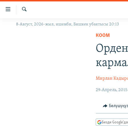
Линктер
Мазмунга
өтүңүз
Издөө
8-Август, 2026-жыл, ишемби, Бишкек убактысы 20:13
ЖАҢЫЛЫКТАР
Навигацияга
өтүңүз
КООМ
КЫРГЫЗСТАН
Издөөгө
Орден
ДҮЙНӨ
КЫРГЫЗСТАН
салыңыз
УКРАИНА
САЯСАТ
ДҮЙНӨ
карм
АТАЙЫН ИЛИКТӨӨ
ЭКОНОМИКА
БОРБОР АЗИЯ
ТВ ПРОГРАММАЛАР
МАДАНИЯТ
Мирлан Кадыр
ПОДКАСТ
БҮГҮН АЗАТТЫКТА
29-Апрель, 2015
ӨЗГӨЧӨ ПИКИР
ЭКСПЕРТТЕР ТАЛДАЙТ
Бөлүшүңү
БИЗ ЖАНА ДҮЙНӨ
ДАНИСТЕ
Бизди Google'д