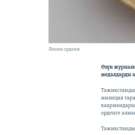
Ленин ордени
Өзүн журнали
медалдарды а
Тажикстандык
милиция тара
каармандары
орденге алма
Тажикстанд