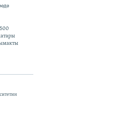
өөдө
 500
катары
тымакты
рситетин