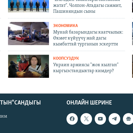
жатат". Чолпон-Атадагы саммит,
Пашиняндын сыны
ЭКОНОМИКА
Мунай базарындагы каатчылык:
Өкмөт күйүүчү май дагы
кымбаттай турганын эскертти
КООПСУЗДУК
Украин армиясы "жок кылган"
кыргызстандыктар кимдер?
КТЫН" САНДЫГЫ
ОНЛАЙН ШЕРИНЕ
лим