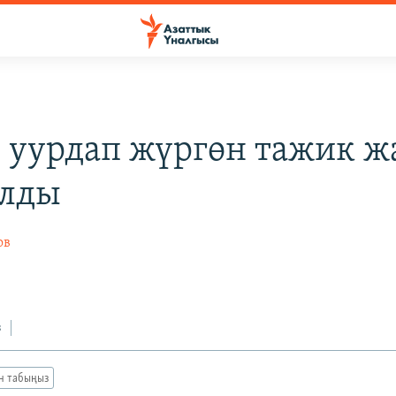
 уурдап жүргөн тажик 
алды
ов
з
ан табыңыз