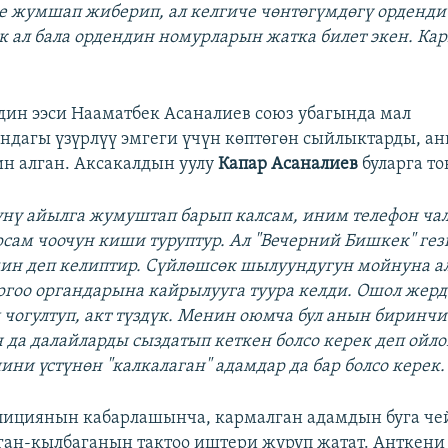
е жумшап жиберип, ал келгиче чөнтөгүмдөгү орденд
к ал бала ордендин номурларын жатка билет экен. Ка
дин ээси Нааматбек Асаналиев союз убагында мал
дагы үзүрлүү эмгеги үчүн көптөгөн сыйлыктарды, а
н алган. Аксакалдын уулу
Капар Асаналиев
буларга то
күнү айылга жумуштап барып калсам, иним телефон ча
рсам чоочун киши туруптур. Ал "Вечерний Бишкек" ге
н деп келиптир. Сүйлөшсөк шылуундугун мойнуна ал
ргоо органдарына кайрылууга туура келди. Ошол жер
чогултуп, акт түздүк. Менин оюмча бул анын биринчи
ин да далайларды сыздатып кеткен болсо керек деп ойл
ини үстүнөн "калкалаган" адамдар да бар болсо керек.
лициянын кабарлашынча, кармалган адамдын буга че
н-кылбаганын тактоо иштери жүрүп жатат. Анткени