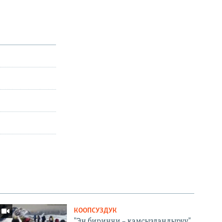
КООПСУЗДУК
"Эң биринчи – камсыздандыруу".