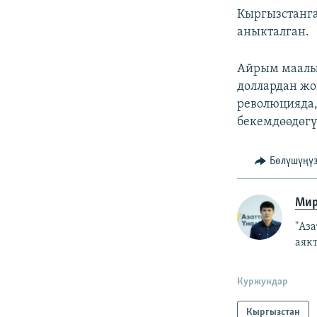
Кыргызстанга
аныкталган.
Айрым маалым
доллардан жо
революцияда,
бекемдөөдөгү
Бөлүшүңү
Мир
"Аз
аяк
Куржундар
Кыргызстан