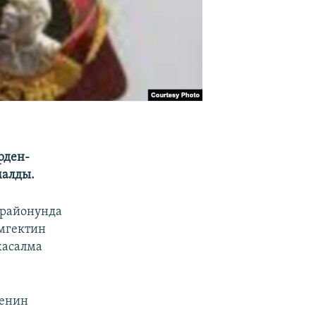
рден-
малды.
 районунда
эмгектин
жасалма
Ленин