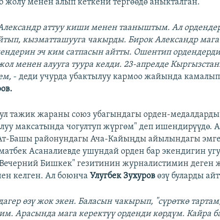
о жолу менен алып кеткени тергөөдө аныкталган.
Александр аттуу киши менен тааныштым. Ал орденде
йтып, кызматташууга чакырды. Бирок Александр мага
ендерин эч ким сатпасын айтты. Ошентип ордендерд
ол менен алууга туура келди. 23-апрелде Кыргызстан
ем,
- деди учурда убактылуу кармоо жайында камалып
ов.
ул тажик жараны союз убагындагы орден-медалдарды
луу максатында чогултуп жүргөм" деп ишендирүүдө. 
Ат-Башы районундагы Ача-Кайыңды айылындагы эмг
матбек Асаналиевде ушундай орден бар экендигин угу
"Вечерний Бишкек" гезитинин журналистимин деген 
ен келген. Ал боюнча
Улугбек Зухуров
өзү буларды айт
дагер өзү жок экен. Баласын чакырып, "сүрөткө тарта
дим. Арасында мага керектүү орденди көрдүм. Кайра 