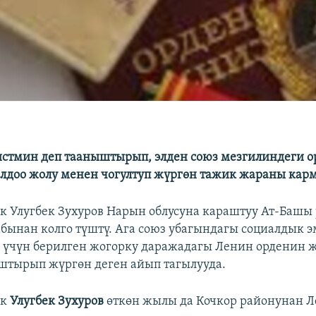
стмин деп тааныштырып, элден союз мезгилиндеги о
лдоо жолу менен чогултуп жүргөн тажик жараны кар
 Улугбек Зухуров Нарын облусуна караштуу Ат-Башы
бынан колго түштү. Ага союз убагындагы социалдык 
 үчүн берилген жогорку даражадагы Ленин орденин 
штырып жүргөн деген айып тагылууда.
ык
Улугбек Зухуров
өткөн жылы да Кочкор районунан 