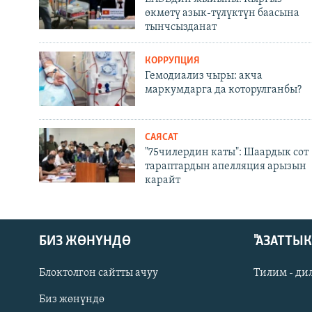
өкмөтү азык-түлүктүн баасына
тынчсызданат
КОРРУПЦИЯ
Гемодиализ чыры: акча
маркумдарга да которулганбы?
САЯСАТ
"75чилердин каты": Шаардык сот
тараптардын апелляция арызын
карайт
БИЗ ЖӨНҮНДӨ
"АЗАТТЫ
Блоктолгон сайтты ачуу
Тилим - ди
Биз жөнүндө