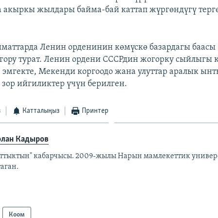
 акыркы жылдары байма-бай каттап жүргөндүгү терг
аттарда Ленин орденинин көмүскө базардагы баасы
гору турат. Ленин ордени СССРдин жогорку сыйлыгы 
 эмгекте, Мекенди коргоодо жана улуттар аралык ын
 зор ийгиликтер үчүн берилген.
з
Катталыңыз
Принтер
лан Кадыров
аттыктын" кабарчысы. 2009-жылы Нарын мамлекеттик униве
таган.
Коом