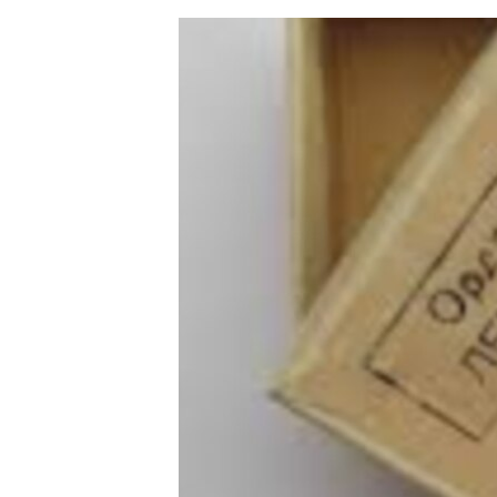
ЭЖЕ-СИҢДИЛЕР
АЗАТТЫК+
ЫҢГАЙСЫЗ СУРООЛОР