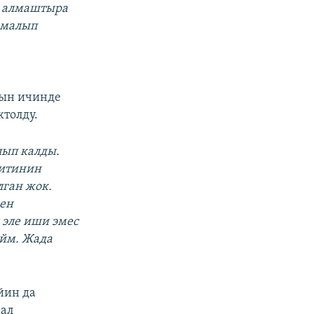
и алмаштыра
рмалып
нын ичинде
ктолду.
лып калды.
зитинин
ган жок.
ден
 эле иши эмес
ойм. Жада
йин да
 ал