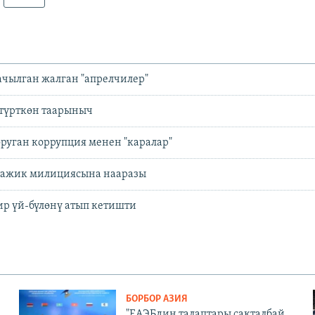
ачылган жалган "апрелчилер"
 түрткөн таарыныч
руган коррупция менен "каралар"
тажик милициясына нааразы
ир үй-бүлөнү атып кетишти
БОРБОР АЗИЯ
"ЕАЭБдин талаптары сакталбай