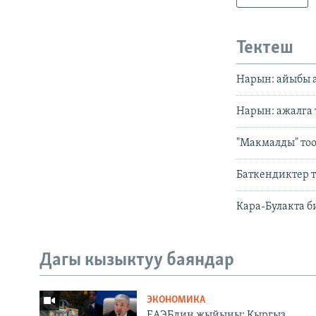
Тектеш
Нарын: айыбы 
Нарын: ажалга
"Макмалды" тоо
Баткендиктер 
Кара-Булакта б
Дагы кызыктуу баяндар
ЭКОНОМИКА
ЕАЭБдин жыйыны: Кыргыз