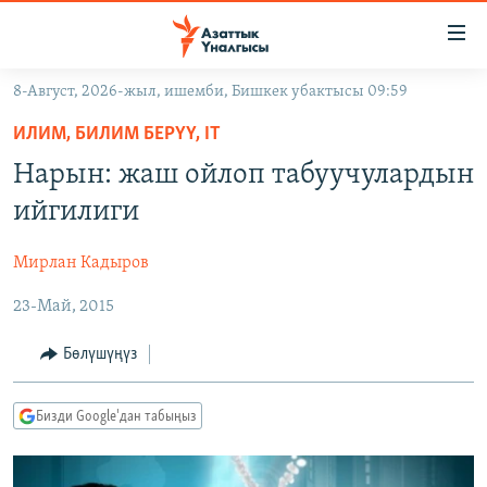
Линктер
Мазмунга
өтүңүз
8-Август, 2026-жыл, ишемби, Бишкек убактысы 09:59
Навигацияга
ЖАҢЫЛЫКТАР
өтүңүз
ИЛИМ, БИЛИМ БЕРҮҮ, IT
КЫРГЫЗСТАН
Издөөгө
Нарын: жаш ойлоп табуучулардын
салыңыз
ДҮЙНӨ
КЫРГЫЗСТАН
ийгилиги
УКРАИНА
САЯСАТ
ДҮЙНӨ
Мирлан Кадыров
АТАЙЫН ИЛИКТӨӨ
ЭКОНОМИКА
БОРБОР АЗИЯ
23-Май, 2015
ТВ ПРОГРАММАЛАР
МАДАНИЯТ
ПОДКАСТ
БҮГҮН АЗАТТЫКТА
Бөлүшүңүз
ӨЗГӨЧӨ ПИКИР
ЭКСПЕРТТЕР ТАЛДАЙТ
Бизди Google'дан табыңыз
БИЗ ЖАНА ДҮЙНӨ
Русский
ДАНИСТЕ