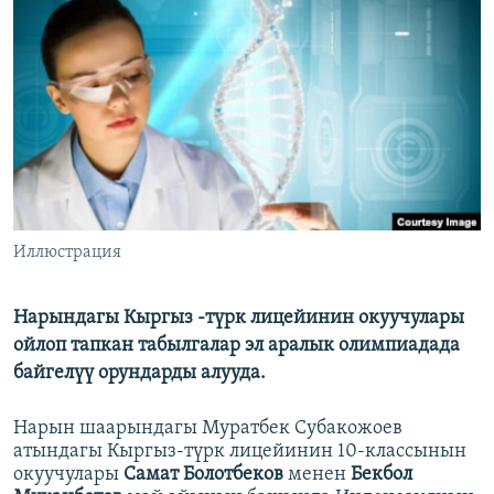
ОНЛАЙН ШЕРИНЕ
ЭЖЕ-СИҢДИЛЕР
АЗАТТЫК+
ЫҢГАЙСЫЗ СУРООЛОР
ЭЕ/АРнун бардык сайттары
Иллюстрация
Нарындагы Кыргыз -түрк лицейинин окуучулары
ойлоп тапкан табылгалар эл аралык олимпиадада
байгелүү орундарды алууда.
Нарын шаарындагы Муратбек Субакожоев
атындагы Кыргыз-түрк лицейинин 10-классынын
окуучулары
Самат Болотбеков
менен
Бекбол