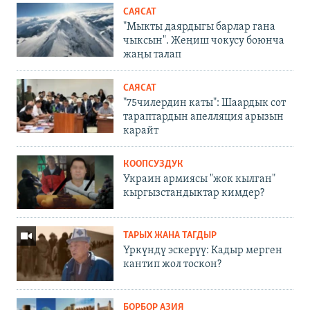
САЯСАТ
"Мыкты даярдыгы барлар гана
чыксын". Жеңиш чокусу боюнча
жаңы талап
САЯСАТ
"75чилердин каты": Шаардык сот
тараптардын апелляция арызын
карайт
КООПСУЗДУК
Украин армиясы "жок кылган"
кыргызстандыктар кимдер?
ТАРЫХ ЖАНА ТАГДЫР
Үркүндү эскерүү: Кадыр мерген
кантип жол тоскон?
БОРБОР АЗИЯ