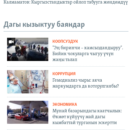
Калмаматов: Кыргызстандыктар ойлоп табууга жөндөмдүү
Дагы кызыктуу баяндар
КООПСУЗДУК
"Эң биринчи – камсыздандыруу".
Бийик чокуларга чыгуу үчүн
жаңы талап
КОРРУПЦИЯ
Гемодиализ чыры: акча
маркумдарга да которулганбы?
ЭКОНОМИКА
Мунай базарындагы каатчылык:
Өкмөт күйүүчү май дагы
кымбаттай турганын эскертти