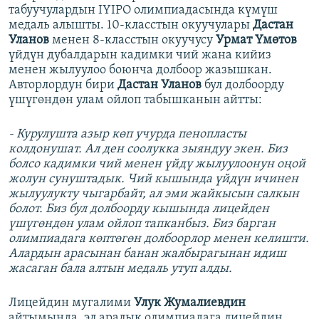
табуучулардын IYIPO олимпиадасында күмүш
медаль алышты. 10-класстын окуучулары
Дастан
Уланов
менен 8-класстын окуучусу
Урмат Үмөтов
үйдүн дубалдарын кадимки чий жана кийиз
менен жылуулоо боюнча долбоор жазышкан.
Авторлордун бири
Дастан Уланов
бул долбоорду
үшүгөндөн улам ойлоп табышканын айтты:
- Курулушта азыр көп учурда пенопласты
колдонушат. Ал ден соолукка зыяндуу экен. Биз
болсо кадимки чий менен үйдү жылуулоонун оңой
жолун сунуштадык. Чий кышында үйдүн ичинен
жылуулукту чыгарбайт, ал эми жайкысын салкын
болот. Биз бул долбоорду кышында лицейден
үшүгөндөн улам ойлоп тапканбыз. Биз барган
олимпиадага көптөгөн долбоорлор менен келишти.
Алардын арасынан банан жалбырагынан идиш
жасаган бала алтын медаль утуп алды.
Лицейдин мугалими
Улук Жумалиевдин
айтымында, эл аралык олимпиадага лицейдин