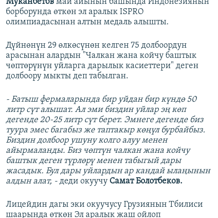
Муканбетов
май айынын башында Индонезиянын
борборунда өткөн эл аралык ISPRO
олимпиадасынан алтын медаль алышты.
Дүйнөнүн 29 өлкөсүнөн келген 75 долбоордун
арасынан алардын "Чалкан жана койчу баштык
чөптөрүнүн уйларга дарылык касиеттери" деген
долбоору мыкты деп табылган.
- Батыш фермаларында бир уйдан бир күндө 50
литр сүт алышат. Ал эми биздин уйлар эң көп
дегенде 20-25 литр сүт берет. Эмнеге дегенде биз
туура эмес багабыз же таптакыр көңүл бурбайбыз.
Биздин долбоор ушуну колго алуу менен
айырмаланды. Биз чөптүн чалкан жана койчу
баштык деген түрлөрү менен табыгый дары
жасадык. Бул дары уйлардын ар кандай ылаңынын
алдын алат, -
деди окуучу
Самат Болотбеков.
Лицейдин дагы эки окуучусу Грузиянын Тбилиси
шаарында өткөн Эл аралык жаш ойлоп