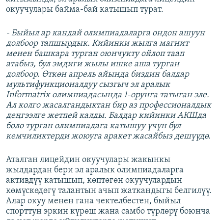
окуучулары байма-бай катышып турат.
- Быйыл ар кандай олимпиадаларга ондон ашуун
долбоор тапшырдык. Кийинки жылга магнит
менен башкара турган оюнчукту ойлоп таап
атабыз, бул эмдиги жылы ишке аша турган
долбоор. Өткөн апрель айында биздин балдар
мультифункционалдуу сызгыч эл аралык
Informatrix олимпиадасында 1-орунга татыган эле.
Ал колго жасалгандыктан бир аз профессионалдык
деңгээлге жетпей калды. Балдар кийинки АКШда
боло турган олимпиадага катышуу үчүн бул
кемчиликтерди жоюуга аракет жасайбыз дешүүдө.
Аталган лицейдин окуучулары жакынкы
жылдардан бери эл аралык олимпиадаларга
активдүү катышып, көптөгөн окуучулардын
көмүскөдөгү талантын ачып жаткандыгы белгилүү.
Алар окуу менен гана чектелбестен, быйыл
спорттун эркин күрөш жана самбо түрлөрү боюнча