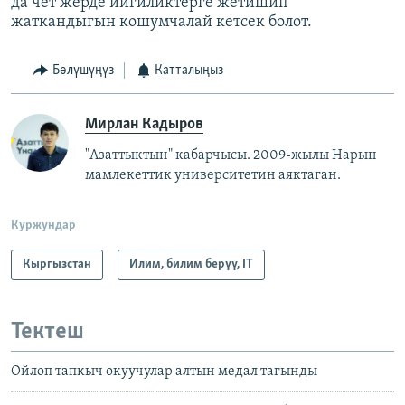
да чет жерде ийгиликтерге жетишип
жаткандыгын кошумчалай кетсек болот.
Бөлүшүңүз
Катталыңыз
Мирлан Кадыров
"Азаттыктын" кабарчысы. 2009-жылы Нарын
мамлекеттик университетин аяктаган.
Куржундар
Кыргызстан
Илим, билим берүү, IT
Тектеш
Ойлоп тапкыч окуучулар алтын медал тагынды