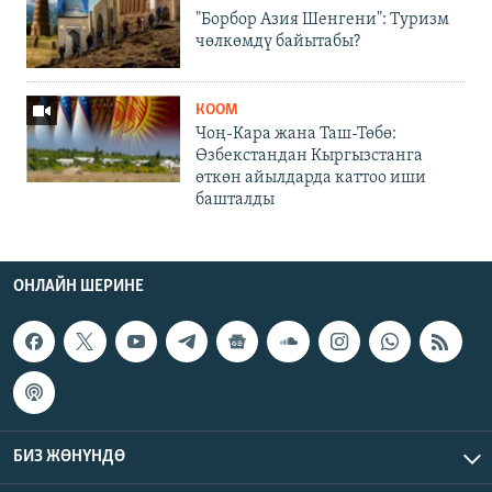
"Борбор Азия Шенгени": Туризм
чөлкөмдү байытабы?
КООМ
Чоң-Кара жана Таш-Төбө:
Өзбекстандан Кыргызстанга
өткөн айылдарда каттоо иши
башталды
ОНЛАЙН ШЕРИНЕ
БИЗ ЖӨНҮНДӨ