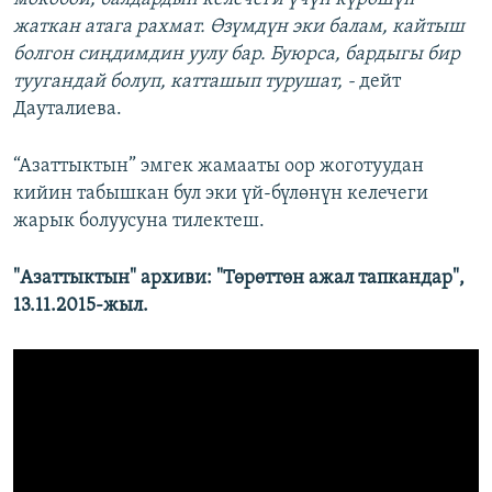
жаткан атага рахмат. Өзүмдүн эки балам, кайтыш
болгон сиңдимдин уулу бар. Буюрса, бардыгы бир
туугандай болуп, катташып турушат, -
дейт
Дауталиева.
“Азаттыктын” эмгек жамааты оор жоготуудан
кийин табышкан бул эки үй-бүлөнүн келечеги
жарык болуусуна тилектеш.
"Азаттыктын" архиви: "Төрөттөн ажал тапкандар",
13.11.2015-жыл.