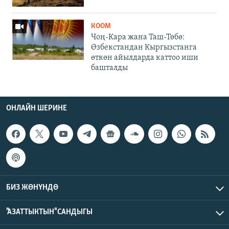
КООМ
Чоң-Кара жана Таш-Төбө:
Өзбекстандан Кыргызстанга
өткөн айылдарда каттоо иши
башталды
ОНЛАЙН ШЕРИНЕ
БИЗ ЖӨНҮНДӨ
"АЗАТТЫКТЫН" САНДЫГЫ