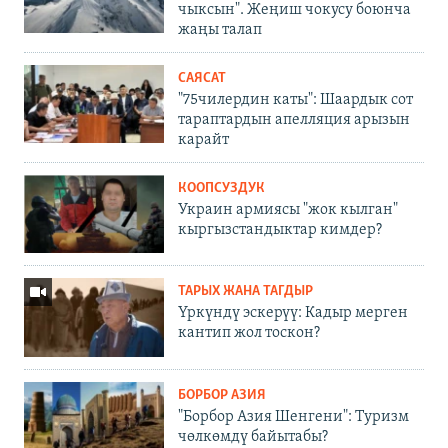
чыксын". Жеңиш чокусу боюнча
жаңы талап
САЯСАТ
"75чилердин каты": Шаардык сот
тараптардын апелляция арызын
карайт
КООПСУЗДУК
Украин армиясы "жок кылган"
кыргызстандыктар кимдер?
ТАРЫХ ЖАНА ТАГДЫР
Үркүндү эскерүү: Кадыр мерген
кантип жол тоскон?
БОРБОР АЗИЯ
"Борбор Азия Шенгени": Туризм
чөлкөмдү байытабы?