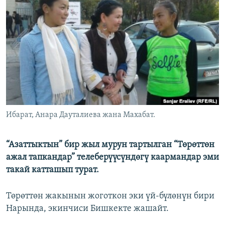
ОНЛАЙН ШЕРИНЕ
ЭЖЕ-СИҢДИЛЕР
АЗАТТЫК+
ЫҢГАЙСЫЗ СУРООЛОР
ЭЕ/АРнун бардык сайттары
Ибарат, Анара Дауталиева жана Махабат.
“Азаттыктын” бир жыл мурун тартылган “Төрөттөн
ажал тапкандар” телеберүүсүндөгү каармандар эми
такай катташып турат.
Төрөттөн жакынын жоготкон эки үй-бүлөнүн бири
Нарында, экинчиси Бишкекте жашайт.