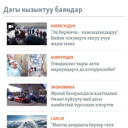
Дагы кызыктуу баяндар
КООПСУЗДУК
"Эң биринчи – камсыздандыруу".
Бийик чокуларга чыгуу үчүн
жаңы талап
КОРРУПЦИЯ
Гемодиализ чыры: акча
маркумдарга да которулганбы?
ЭКОНОМИКА
Мунай базарындагы каатчылык:
Өкмөт күйүүчү май дагы
кымбаттай турганын эскертти
САЯСАТ
"Мыкты даярдыгы барлар гана