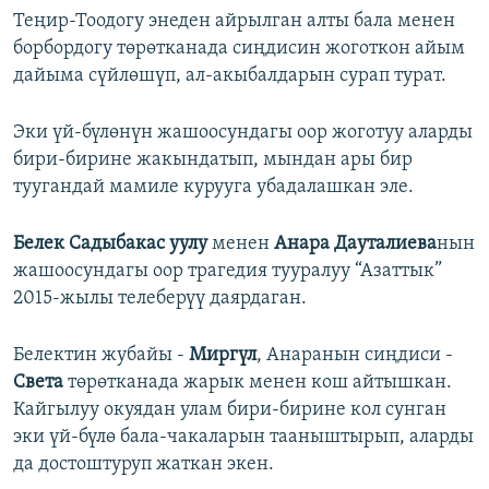
Теңир-Тоодогу энеден айрылган алты бала менен
борбордогу төрөтканада сиңдисин жоготкон айым
дайыма сүйлөшүп, ал-акыбалдарын сурап турат.
Эки үй-бүлөнүн жашоосундагы оор жоготуу аларды
бири-бирине жакындатып, мындан ары бир
туугандай мамиле курууга убадалашкан эле.
Белек Садыбакас уулу
менен
Анара Дауталиева
нын
жашоосундагы оор трагедия тууралуу “Азаттык”
2015-жылы телеберүү даярдаган.
Белектин жубайы -
Миргүл
, Анаранын сиңдиси -
Света
төрөтканада жарык менен кош айтышкан.
Кайгылуу окуядан улам бири-бирине кол сунган
эки үй-бүлө бала-чакаларын тааныштырып, аларды
да достоштуруп жаткан экен.