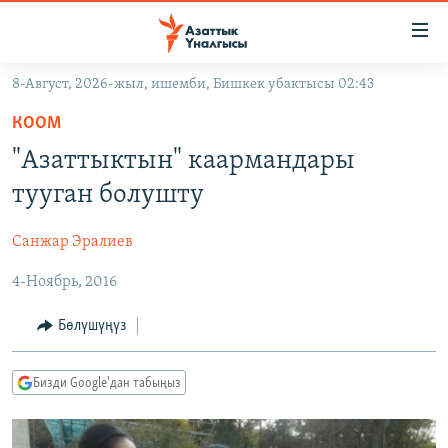
Линктер
Мазмунга
өтүңүз
8-Август, 2026-жыл, ишемби, Бишкек убактысы 02:43
Навигацияга
ЖАҢЫЛЫКТАР
өтүңүз
КООМ
КЫРГЫЗСТАН
Издөөгө
"Азаттыктын" каармандары
салыңыз
ДҮЙНӨ
КЫРГЫЗСТАН
тууган болушту
УКРАИНА
САЯСАТ
ДҮЙНӨ
Санжар Эралиев
АТАЙЫН ИЛИКТӨӨ
ЭКОНОМИКА
БОРБОР АЗИЯ
4-Ноябрь, 2016
ТВ ПРОГРАММАЛАР
МАДАНИЯТ
ПОДКАСТ
БҮГҮН АЗАТТЫКТА
Бөлүшүңүз
ӨЗГӨЧӨ ПИКИР
ЭКСПЕРТТЕР ТАЛДАЙТ
Бизди Google'дан табыңыз
БИЗ ЖАНА ДҮЙНӨ
Русский
ДАНИСТЕ