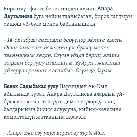
Көрсөтүү эфирге берилгенден кийин
Анара
Дауталиева
буга чейин тааныбаган, бирок тагдыры
окшош үй-бүлө менен байланышкан:
- 14-октябрда силердин берүүңөр эфирге чыкты.
Ошол замат эле Белектин үй-бүлөсү менен
таанышкым келди. Өзүмө убада берип, аларга
жардам берүүнү пландагам. Буйруса, жазында
үйлөрүнө ремонт жасайбыз. Өзүм да барам.
Белек Садыбакас уулу
Нарындын Ак-Кыя
айылында турат. Анара Дауталиева алардын үй-
бүлөсүнө көмөктөшүүгө демөөрчүлөрдү таап,
балдарынын билим алуусуна, кийим-кечесине
көмөктөшүп жатканына ыраазы:
- Анара эже өзү укук коргоочу турбайбы.