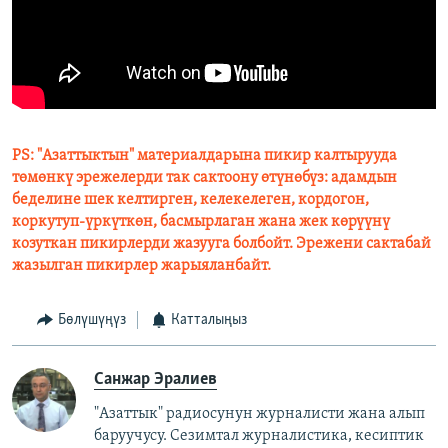
PS: "Азаттыктын" материалдарына пикир калтырууда
төмөнкү эрежелерди так сактоону өтүнөбүз: адамдын
беделине шек келтирген, келекелеген, кордогон,
коркутуп-үркүткөн, басмырлаган жана жек көрүүнү
козуткан пикирлерди жазууга болбойт. Эрежени сактабай
жазылган пикирлер жарыяланбайт.
Бөлүшүңүз
Катталыңыз
Санжар Эралиев
"Азаттык" радиосунун журналисти жана алып
баруучусу. Сезимтал журналистика, кесиптик