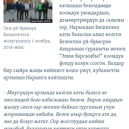
катышын бекемдөөдө
коомдук уюмдардын,
демөөрчүлөрдүн да салымы
зор. Нарындан Бишкекке
Эки үй-бүлөнүн
алты баласын алып келген
Бишкектеги
жолугушуусу. 1-ноябрь,
Белектин үй-бүлөсүнө
2016-жыл.
Анаранын суранычы менен
“Элим барсыңбы?” коомдук
фонду колун созгон. Балдар
бир сыйра жаңы кийимге кошо үмүт, кубанычты
артынып Нарынга кайтышты.
- Миргүлдүн артында калган алты балага өз
энесиндей боло албасымды билем. Бирок алардын
жылуу сөзгө зар экенин байкап турганым үчүн
мээримимди аябайм. Белек азыр буларга ата да,
эне да болуп жатат. Оор жоготуудан кийин
мокобой, балдардын келечеги үчүн күрөшүп