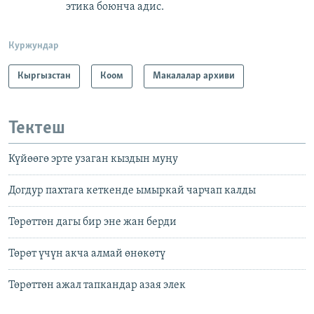
этика боюнча адис.
Куржундар
Кыргызстан
Коом
Макалалар архиви
Тектеш
Күйөөгө эрте узаган кыздын муңу
Догдур пахтага кеткенде ымыркай чарчап калды
Төрөттөн дагы бир эне жан берди
Төрөт үчүн акча алмай өнөкөтү
Төрөттөн ажал тапкандар азая элек