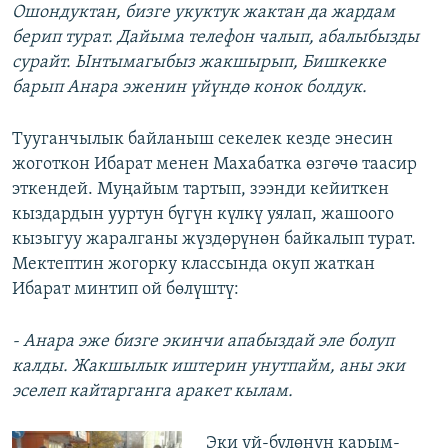
Ошондуктан, бизге укуктук жактан да жардам
берип турат. Дайыма телефон чалып, абалыбызды
сурайт. Ынтымагыбыз жакшырып, Бишкекке
барып Анара эженин үйүндө конок болдук.
Тууганчылык байланыш секелек кезде энесин
жоготкон Ибарат менен Махабатка өзгөчө таасир
эткендей. Муңайым тартып, зээнди кейиткен
кыздардын ууртун бүгүн күлкү уялап, жашоого
кызыгуу жаралганы жүздөрүнөн байкалып турат.
Мектептин жогорку классында окуп жаткан
Ибарат минтип ой бөлүштү:
- Анара эже бизге экинчи апабыздай эле болуп
калды. Жакшылык иштерин унутпайм, аны эки
эселеп кайтарганга аракет кылам.
Эки үй-бүлөнүн карым-